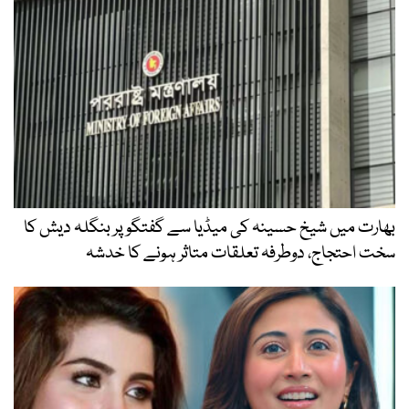
بھارت میں شیخ حسینہ کی میڈیا سے گفتگو پر بنگلہ دیش کا
سخت احتجاج، دوطرفہ تعلقات متاثر ہونے کا خدشہ