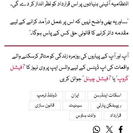
انتظامیہ آئینی بنیادوں پر اس قرارداد کو نظر انداز کر دے گی۔
’۔۔۔اور یہ بھی واضح نہیں کہ اس پر عمل درآمد کرانے کے لیے
مقدمہ دائر کرنے کا قانونی حق کس کے پاس ہوگا۔‘
آپ اور آپ کے پیاروں کی روزمرہ زندگی کو متاثر کرسکنے والے
واقعات کی اپ ڈیٹس کے لیے واٹس ایپ پر وی نیوز کا ’
آفیشل
گروپ
‘ یا ’
آفیشل چینل
‘ جوائن کریں
اسکاٹ اینڈرسن
ایران
ڈونلڈ ٹرمپ
ریپبلکن پارٹی
سینیٹ
قانون سازی
قرارداد
وائٹ ہاؤس