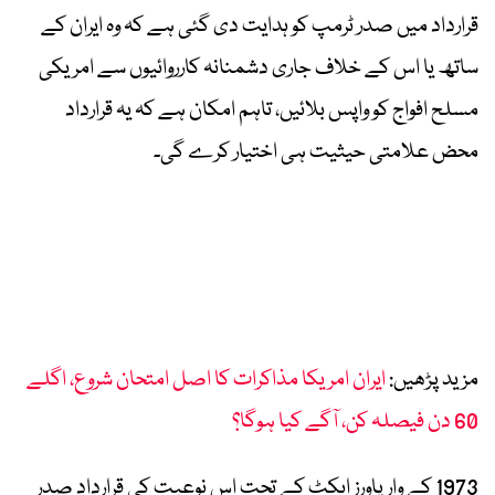
قرارداد میں صدر ٹرمپ کو ہدایت دی گئی ہے کہ وہ ایران کے
ساتھ یا اس کے خلاف جاری دشمنانہ کارروائیوں سے امریکی
مسلح افواج کو واپس بلائیں، تاہم امکان ہے کہ یہ قرارداد
محض علامتی حیثیت ہی اختیار کرے گی۔
مزید پڑھیں:
ایران امریکا مذاکرات کا اصل امتحان شروع، اگلے
60 دن فیصلہ کن، آگے کیا ہوگا؟
1973 کے وار پاورز ایکٹ کے تحت اس نوعیت کی قرارداد صدر