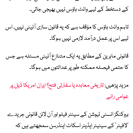
کے دستخط کے لیے وائٹ ہاؤس نہیں بھیجی جاتی۔
تاہم وائٹ ہاؤس کا مؤقف ہے کہ یہ قانون سازی آئینی نہیں، اس
لیے اس پر عمل درآمد لازمی نہیں ہوگا۔
قانونی ماہرین کے مطابق یہ ایک متنازع آئینی مسئلہ ہے جس
کا حتمی فیصلہ ممکنہ طور پر عدالتوں میں ہوگا۔
مزید پڑھیں:
تاریخی معاہدہ یا سفارتی فتح؟ ایران امریکا ڈیل پر
عوامی رائے
بروکنگز انسٹی ٹیوشن کے سینئر فیلو اور آن لائن قانونی جریدے
’لافیئر‘ کے سینیئر ایڈیٹر اسکاٹ اینڈرسن سمجھتے ہیں کہ