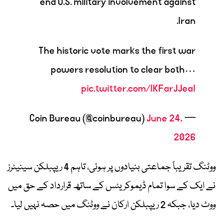
end U.S. military involvement against
Iran.
The historic vote marks the first war
powers resolution to clear both…
pic.twitter.com/IKFarJJeaI
June 24,
— Coin Bureau (@coinbureau)
2026
ووٹنگ تقریباً جماعتی بنیادوں پر ہوئی، تاہم 4 ریپبلکن سینیٹرز
نے ایک کے سوا تمام ڈیموکریٹس کے ساتھ قرارداد کے حق میں
ووٹ دیا، جبکہ 2 ریپبلکن ارکان نے ووٹنگ میں حصہ نہیں لیا۔