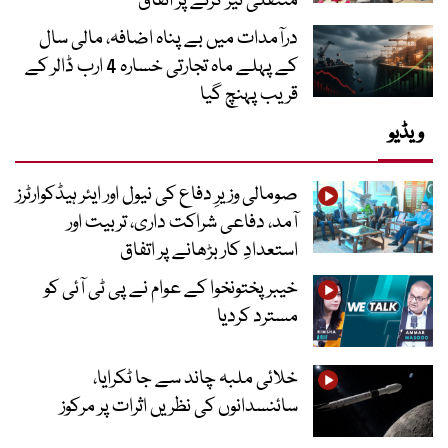
منتقلی تیز کرنے پر اتفاق
درآمدات میں بے پناہ اضافہ، مالی سال
کے پہلے ماہ تجارتی خسارہ 4 ارب ڈالر کے
قریب پہنچ گیا
ویڈیو
صومالی وزیرِ دفاع کی نیول اور ایئر ہیڈکوارٹرز
آمد، دفاعی شراکت داری، تربیت اور
استعدادِ کار بڑھانے پر اتفاق
خیبرپختونخوا کے عوام نے پی ٹی آئی کو
مسترد کردیا
خلائی ملبہ چاند سے جا ٹکرایا،
سائنسدانوں کی نظریں اثرات پر مرکوز