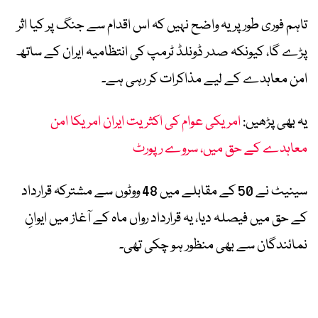
تاہم فوری طور پر یہ واضح نہیں کہ اس اقدام سے جنگ پر کیا اثر
پڑے گا، کیونکہ صدر ڈونلڈ ٹرمپ کی انتظامیہ ایران کے ساتھ
امن معاہدے کے لیے مذاکرات کر رہی ہے۔
یہ بھی پڑھیں:
امریکی عوام کی اکثریت ایران امریکا امن
معاہدے کے حق میں، سروے رپورٹ
سینیٹ نے 50 کے مقابلے میں 48 ووٹوں سے مشترکہ قرارداد
کے حق میں فیصلہ دیا، یہ قرارداد رواں ماہ کے آغاز میں ایوانِ
نمائندگان سے بھی منظور ہو چکی تھی۔