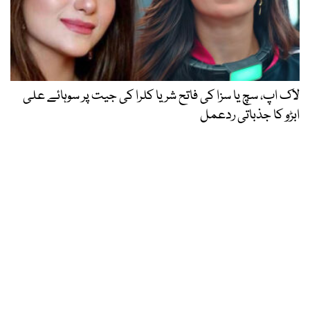
لاک اپ، سچ یا سزا کی فاتح شریا کلرا کی جیت پر سوہائے علی
ابڑو کا جذباتی ردعمل