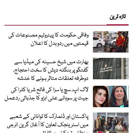
تازہ ترین
وفاقی حکومت کا پیٹرولیم مصنوعات کی
قیمتوں میں ردوبدل کا اعلان
بھارت میں شیخ حسینہ کی میڈیا سے
گفتگو پر بنگلہ دیش کا سخت احتجاج،
دوطرفہ تعلقات متاثر ہونے کا خدشہ
لاک اپ، سچ یا سزا کی فاتح شریا کلرا کی
جیت پر سوہائے علی ابڑو کا جذباتی ردعمل
پاکستان اور ڈنمارک کا توانائی کے شعبے
میں اسٹریٹجک تعاون کا آغاز، گرین انرجی