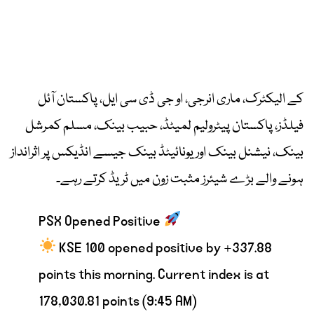
کے الیکٹرک، ماری انرجی، او جی ڈی سی ایل، پاکستان آئل
فیلڈز، پاکستان پیٹرولیم لمیٹڈ، حبیب بینک، مسلم کمرشل
بینک، نیشنل بینک اور یونائیٹڈ بینک جیسے انڈیکس پر اثرانداز
ہونے والے بڑے شیئرز مثبت زون میں ٹریڈ کرتے رہے۔
PSX Opened Positive
KSE 100 opened positive by +337.88
points this morning. Current index is at
178,030.81 points (9:45 AM)