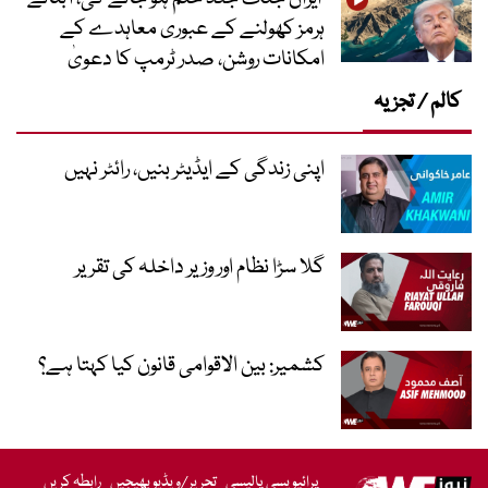
ہرمز کھولنے کے عبوری معاہدے کے
امکانات روشن، صدر ٹرمپ کا دعویٰ
کالم / تجزیہ
اپنی زندگی کے ایڈیٹر بنیں، رائٹر نہیں
گلا سڑا نظام اور وزیر داخلہ کی تقریر
کشمیر: بین الاقوامی قانون کیا کہتا ہے؟
پرائیویسی پالیسی
تحریر/ویڈیو بھیجیں
رابطہ کریں