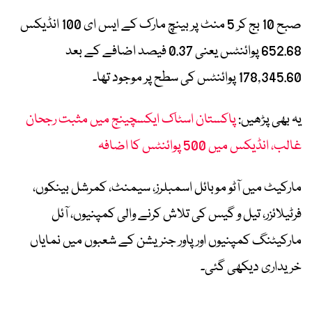
صبح 10 بج کر 5 منٹ پر بینچ مارک کے ایس ای 100 انڈیکس
652.68 پوائنٹس یعنی 0.37 فیصد اضافے کے بعد
178,345.60 پوائنٹس کی سطح پر موجود تھا۔
یہ بھی پڑھیں:
پاکستان اسٹاک ایکسچینج میں مثبت رجحان
غالب، انڈیکس میں 500 پوائنٹس کا اضافہ
مارکیٹ میں آٹو موبائل اسمبلرز، سیمنٹ، کمرشل بینکوں،
فرٹیلائزر، تیل و گیس کی تلاش کرنے والی کمپنیوں، آئل
مارکیٹنگ کمپنیوں اور پاور جنریشن کے شعبوں میں نمایاں
خریداری دیکھی گئی۔