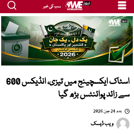
سب کی خبر
اسٹاک ایکسچینج میں تیزی، انڈیکس 600
سے زائد پوائنٹس بڑھ گیا
بدھ 24 جون 2026
ویب ڈیسک