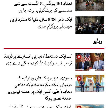
تعداد 151 ہوگئی، 8 اگست سے نئے
سلسلے کی پیشگوئی، الرٹ جاری
ایک دھن 639 سال، دنیا کا منفرد ترین
موسیقی پروگرام جاری
ویڈیو
’۔۔۔ ایک دستخط‘: تجارتی خسارے پر ڈونلڈ
ٹرمپ نے سوئٹزر لینڈ کو دھمکی دے دی
سعودی عرب، پاکستان اور ترکیہ کے
درمیان ’مکہ مکرمہ مشترکہ دفاعی
معاہدہ‘ طے، کسی ایک پر حملہ تینوں پر
حملہ تصور ہوگا
ایران جنگ جلد ختم ہو جائے گی، آبنائے