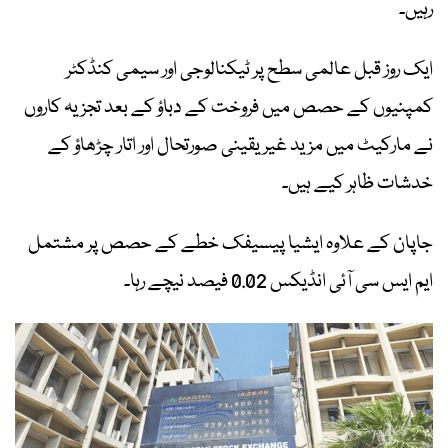
رہیں۔
ایک روز قبل عالمی سطح پر ٹیکنالوجی اور سیمی کنڈکٹر
کمپنیوں کے حصص میں فروخت کے دباؤ کے بعد تجزیہ کاروں
نے مارکیٹ میں مزید غیر یقینی صورتحال اور اتار چڑھاؤ کے
خدشات ظاہر کیے ہیں۔
جاپان کے علاوہ ایشیا پیسیفک خطے کے حصص پر مشتمل
ایم ایس سی آئی انڈیکس 0.02 فیصد نیچے رہا۔