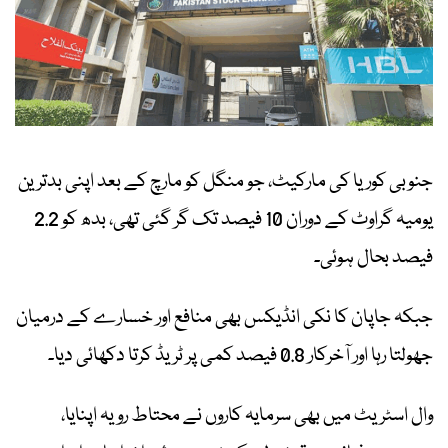
جنوبی کوریا کی مارکیٹ، جو منگل کو مارچ کے بعد اپنی بدترین
یومیہ گراوٹ کے دوران 10 فیصد تک گر گئی تھی، بدھ کو 2.2
فیصد بحال ہوئی۔
جبکہ جاپان کا نکی انڈیکس بھی منافع اور خسارے کے درمیان
جھولتا رہا اور آخرکار 0.8 فیصد کمی پر ٹریڈ کرتا دکھائی دیا۔
وال اسٹریٹ میں بھی سرمایہ کاروں نے محتاط رویہ اپنایا،