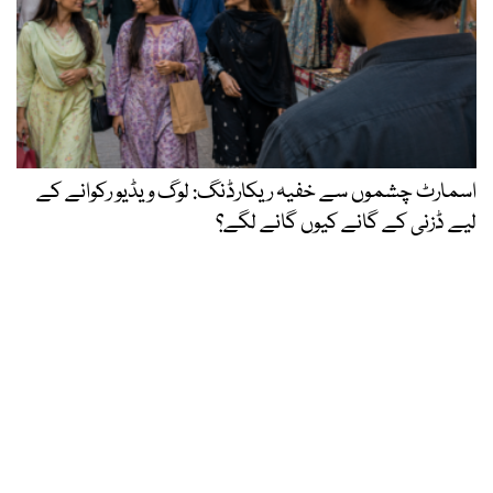
اسمارٹ چشموں سے خفیہ ریکارڈنگ: لوگ ویڈیو رکوانے کے
لیے ڈزنی کے گانے کیوں گانے لگے؟