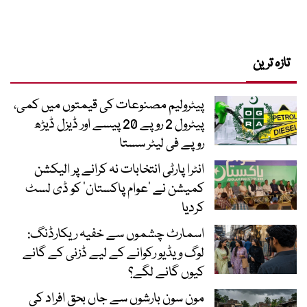
تازہ ترین
پیٹرولیم مصنوعات کی قیمتوں میں کمی،
پیٹرول 2 روپے 20 پیسے اور ڈیزل ڈیڑھ
روپے فی لیٹر سستا
انٹرا پارٹی انتخابات نہ کرانے پر الیکشن
کمیشن نے ’عوام پاکستان‘ کو ڈی لسٹ
کردیا
اسمارٹ چشموں سے خفیہ ریکارڈنگ:
لوگ ویڈیو رکوانے کے لیے ڈزنی کے گانے
کیوں گانے لگے؟
مون سون بارشوں سے جاں بحق افراد کی