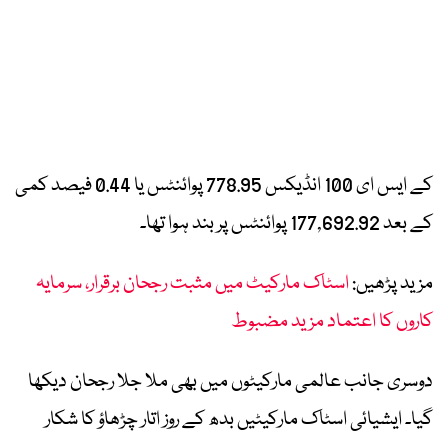
کے ایس ای 100 انڈیکس 778.95 پوائنٹس یا 0.44 فیصد کمی
کے بعد 177,692.92 پوائنٹس پر بند ہوا تھا۔
مزید پڑھیں:
اسٹاک مارکیٹ میں مثبت رجحان برقرار، سرمایہ
کاروں کا اعتماد مزید مضبوط
دوسری جانب عالمی مارکیٹوں میں بھی ملا جلا رجحان دیکھا
گیا۔ ایشیائی اسٹاک مارکیٹیں بدھ کے روز اتار چڑھاؤ کا شکار