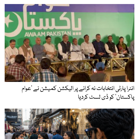
انٹرا پارٹی انتخابات نہ کرانے پر الیکشن کمیشن نے ’عوام
پاکستان‘ کو ڈی لسٹ کردیا