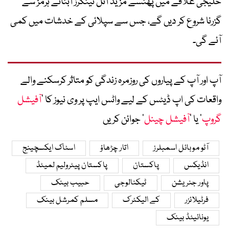
خلیجی علاقے میں پھنسے مزید آئل ٹینکرز آبنائے ہرمز سے
گزرنا شروع کر دیں گے، جس سے سپلائی کے خدشات میں کمی
آئے گی۔
آپ اور آپ کے پیاروں کی روزمرہ زندگی کو متاثر کرسکنے والے
واقعات کی اپ ڈیٹس کے لیے واٹس ایپ پر وی نیوز کا ’
آفیشل
گروپ
‘ یا ’
آفیشل چینل
‘ جوائن کریں
آٹو موبائل اسمبلرز
اتار چڑھاؤ
اسٹاک ایکسچینج
انڈیکس
پاکستان
پاکستان پیٹرولیم لمیٹڈ
پاور جنریشن
ٹیکنالوجی
حبیب بینک
فرٹیلائزر
کے الیکٹرک
مسلم کمرشل بینک
یونائیٹڈ بینک