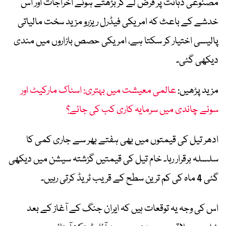
مصنوعی ذہانت پر قرض لے کر بڑھتے ہوئے اخراجات اور اس
خدشے کے باعث کہ امریکی فیڈرل ریزرو مزید سخت مالیاتی
پالیسی اختیار کر سکتا ہے، امریکی حصص بازاروں میں مندی
دیکھی گئی۔
مزید پڑھیں:
عالمی معیشت میں بہتری: اسٹاک مارکیٹ اور
سونے چاندی میں سرمایہ کاری کب کی جائے؟
ادھر تیل کی قیمتوں میں بھی ہفتے بھر سے جاری کمی کا
سلسلہ برقرار رہا۔ خام تیل کی قیمتیں گزشتہ سیشن میں دیکھی
گئی 4 ماہ کی کم ترین سطح کے قریب ٹریڈ کرتی رہیں۔
اس کی وجہ یہ توقعات ہیں کہ ایران جنگ کے آغاز کے بعد