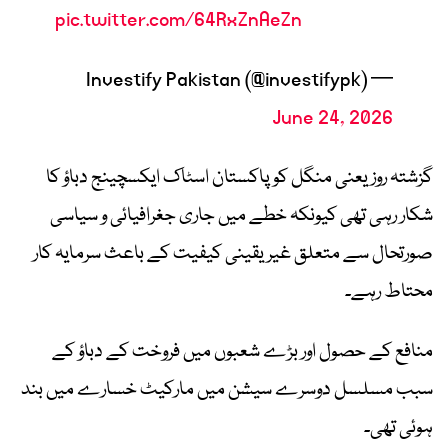
pic.twitter.com/64RxZnAeZn
— Investify Pakistan (@investifypk)
June 24, 2026
گزشتہ روز یعنی منگل کو پاکستان اسٹاک ایکسچینج دباؤ کا
شکار رہی تھی کیونکہ خطے میں جاری جغرافیائی و سیاسی
صورتحال سے متعلق غیر یقینی کیفیت کے باعث سرمایہ کار
محتاط رہے۔
منافع کے حصول اور بڑے شعبوں میں فروخت کے دباؤ کے
سبب مسلسل دوسرے سیشن میں مارکیٹ خسارے میں بند
ہوئی تھی۔