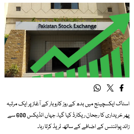
اسٹاک ایکسچینج میں بدھ کے روز کاروبار کے آغاز پر ایک مرتبہ
پھر خریداری کا رجحان ریکارڈ کیا گیا، جہاں انڈیکس 600 سے
زائد پوائنٹس کے اضافے کے ساتھ ٹریڈ کرتا رہا۔