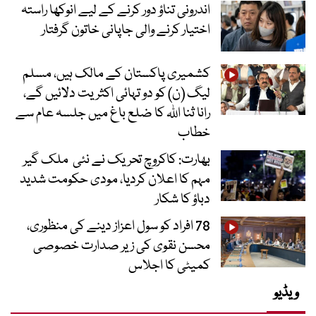
اندرونی تناؤ دور کرنے کے لیے انوکھا راستہ
اختیار کرنے والی جاپانی خاتون گرفتار
کشمیری پاکستان کے مالک ہیں، مسلم
لیگ (ن) کو دو تہائی اکثریت دلائیں گے،
رانا ثنا اللہ کا ضلع باغ میں جلسہ عام سے
خطاب
بھارت: کاکروچ تحریک نے نئی ملک گیر
مہم کا اعلان کردیا، مودی حکومت شدید
دباؤ کا شکار
78 افراد کو سول اعزاز دینے کی منظوری،
محسن نقوی کی زیر صدارت خصوصی
کمیٹی کا اجلاس
ویڈیو