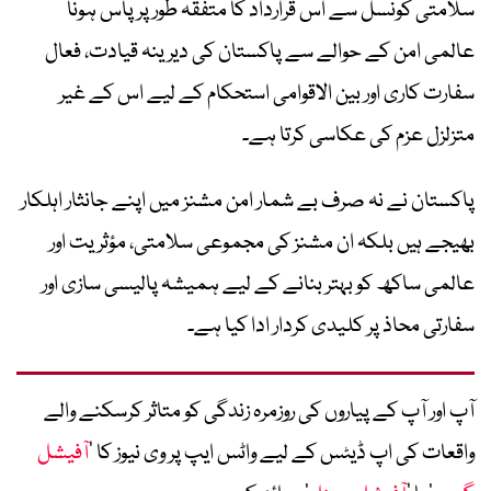
سلامتی کونسل سے اس قرارداد کا متفقہ طور پر پاس ہونا
عالمی امن کے حوالے سے پاکستان کی دیرینہ قیادت، فعال
سفارت کاری اور بین الاقوامی استحکام کے لیے اس کے غیر
متزلزل عزم کی عکاسی کرتا ہے۔
پاکستان نے نہ صرف بے شمار امن مشنز میں اپنے جانثار اہلکار
بھیجے ہیں بلکہ ان مشنز کی مجموعی سلامتی، مؤثریت اور
عالمی ساکھ کو بہتر بنانے کے لیے ہمیشہ پالیسی سازی اور
سفارتی محاذ پر کلیدی کردار ادا کیا ہے۔
آپ اور آپ کے پیاروں کی روزمرہ زندگی کو متاثر کرسکنے والے
واقعات کی اپ ڈیٹس کے لیے واٹس ایپ پر وی نیوز کا ’
آفیشل