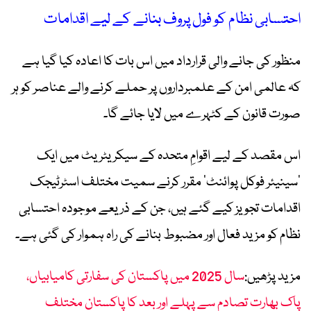
احتسابی نظام کو فول پروف بنانے کے لیے اقدامات
منظور کی جانے والی قرارداد میں اس بات کا اعادہ کیا گیا ہے
کہ عالمی امن کے علمبرداروں پر حملے کرنے والے عناصر کو ہر
صورت قانون کے کٹہرے میں لایا جائے گا۔
اس مقصد کے لیے اقوامِ متحدہ کے سیکریٹریٹ میں ایک
‘سینیئر فوکل پوائنٹ’ مقرر کرنے سمیت مختلف اسٹرٹیجک
اقدامات تجویز کیے گئے ہیں، جن کے ذریعے موجودہ احتسابی
نظام کو مزید فعال اور مضبوط بنانے کی راہ ہموار کی گئی ہے۔
مزید پڑھیں:
سال 2025 میں پاکستان کی سفارتی کامیابیاں،
پاک بھارت تصادم سے پہلے اور بعد کا پاکستان مختلف