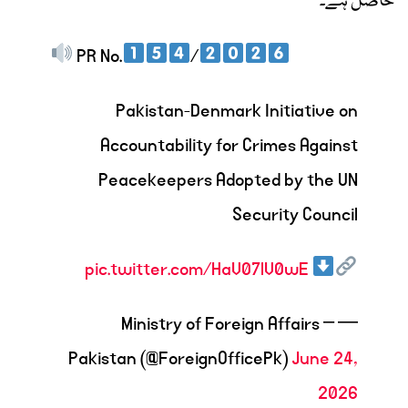
حاصل ہے۔
PR No.
/
Pakistan-Denmark Initiative on
Accountability for Crimes Against
Peacekeepers Adopted by the UN
Security Council
pic.twitter.com/HaV07lV0wE
— Ministry of Foreign Affairs –
Pakistan (@ForeignOfficePk)
June 24,
2026