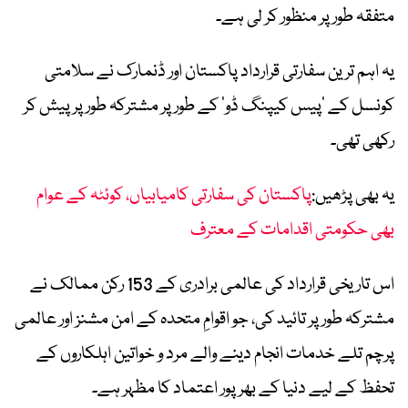
متفقہ طور پر منظور کر لی ہے۔
یہ اہم ترین سفارتی قرارداد پاکستان اور ڈنمارک نے سلامتی
کونسل کے ‘پیس کیپنگ ڈو’ کے طور پر مشترکہ طور پر پیش کر
رکھی تھی۔
یہ بھی پڑھیں:
پاکستان کی سفارتی کامیابیاں، کوئٹہ کے عوام
بھی حکومتی اقدامات کے معترف
اس تاریخی قرارداد کی عالمی برادری کے 153 رکن ممالک نے
مشترکہ طور پر تائید کی، جو اقوامِ متحدہ کے امن مشنز اور عالمی
پرچم تلے خدمات انجام دینے والے مرد و خواتین اہلکاروں کے
تحفظ کے لیے دنیا کے بھرپور اعتماد کا مظہر ہے۔