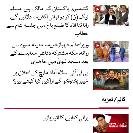
کشمیری پاکستان کے مالک ہیں، مسلم
لیگ (ن) کو دو تہائی اکثریت دلائیں گے،
رانا ثنا اللہ کا ضلع باغ میں جلسہ عام سے
خطاب
وزیراعظم شہباز شریف مدینہ منورہ سے
روانہ، مکہ مشترکہ دفاعی معاہدے کے
بعد مسجد نبویؐ میں حاضری
پی ٹی آئی اسلام آباد مارچ کے اعلان پر
خیبر پختونخوا کے اراکین کیا کہتے ہیں؟
کالم / تجزیہ
پرانی کتابوں کا اتوار بازار