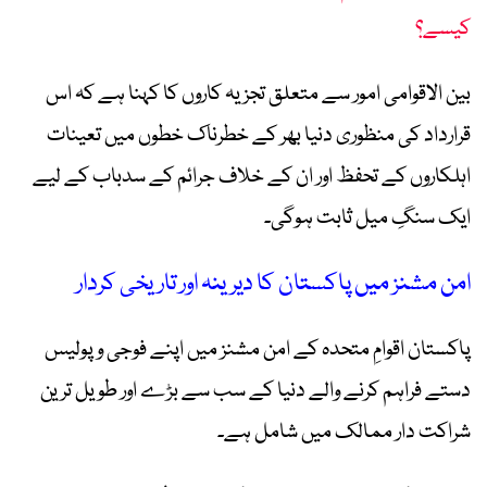
کیسے؟
بین الاقوامی امور سے متعلق تجزیہ کاروں کا کہنا ہے کہ اس
قرارداد کی منظوری دنیا بھر کے خطرناک خطوں میں تعینات
اہلکاروں کے تحفظ اور ان کے خلاف جرائم کے سدباب کے لیے
ایک سنگِ میل ثابت ہوگی۔
امن مشنز میں پاکستان کا دیرینہ اور تاریخی کردار
پاکستان اقوامِ متحدہ کے امن مشنز میں اپنے فوجی و پولیس
دستے فراہم کرنے والے دنیا کے سب سے بڑے اور طویل ترین
شراکت دار ممالک میں شامل ہے۔