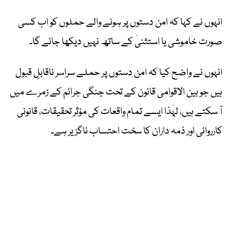
انہوں نے کہا کہ امن دستوں پر ہونے والے حملوں کو اب کسی
صورت خاموشی یا استثنیٰ کے ساتھ نہیں دیکھا جائے گا۔
انہوں نے واضح کیا کہ امن دستوں پر حملے سراسر ناقابلِ قبول
ہیں جو بین الاقوامی قانون کے تحت جنگی جرائم کے زمرے میں
آ سکتے ہیں، لہٰذا ایسے تمام واقعات کی مؤثر تحقیقات، قانونی
کارروائی اور ذمہ داران کا سخت احتساب ناگزیر ہے۔