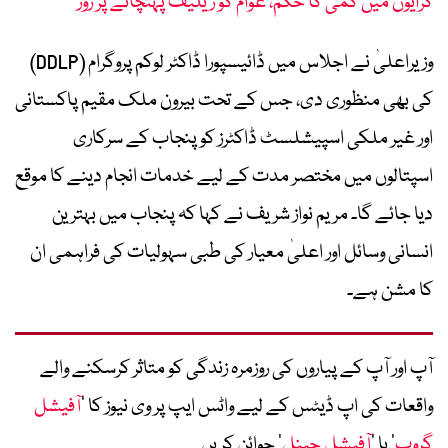
کرایوں میں کمی کا حکم، عوام کو ریلیف پہنچانے پر زور
وزیراعلیٰ نے اجلاس میں ڈائیسپورا ڈاکٹر لوکم پروگرام (DDLP)
کی بھی منظوری دی، جس کے تحت بیرون ملک مقیم پاکستانی
اور غیر ملکی اسپیشلسٹ ڈاکٹرز کو پنجاب کے سرکاری
اسپتالوں میں مختصر مدت کے لیے خدمات انجام دینے کا موقع
دیا جائے گا۔ مریم نواز شریف نے کہا کہ پنجاب میں بہترین
انسانی وسائل اور اعلیٰ معیار کی طبی سہولیات کی فراہمی ان
کا مشن ہے۔
آپ اور آپ کے پیاروں کی روزمرہ زندگی کو متاثر کرسکنے والے
واقعات کی اپ ڈیٹس کے لیے واٹس ایپ پر وی نیوز کا ’
آفیشل
گروپ
‘ یا ’
آفیشل چینل
‘ جوائن کریں