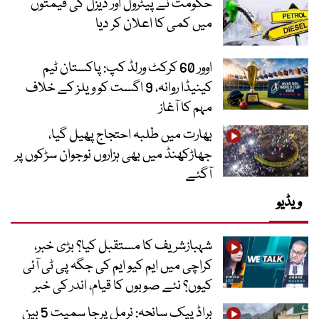
حکومت نے پیٹرول اور ڈیزل کی قیمتوں
میں کمی کا اعلان کر دیا
اوور 60 کرکٹ ورلڈ کپ: پاکستان ٹیم
کینیڈا روانہ، 9 اگست کو ویلز کے خلاف
مہم کا آغاز
بھارت میں طلبہ احتجاج پھیل گیا،
جھاڑکھنڈ میں بھی ہزاروں نوجوان سڑکوں پر
آگئے
ویڈیو
شہبازشریف کا مستقبل کیا؟ بڑی خبر،
کراچی میں ایم کیو ایم کی جگہ پی ٹی آئی
کیوں؟ نئے صوبوں کا قیام، اندر کی خبر
براڈ پیک سانحہ: نرمل پرجا سمیت 5 بین