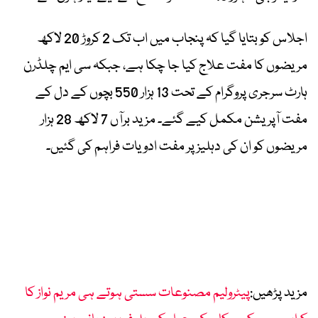
اجلاس کو بتایا گیا کہ پنجاب میں اب تک 2 کروڑ 20 لاکھ
مریضوں کا مفت علاج کیا جا چکا ہے، جبکہ سی ایم چلڈرن
ہارٹ سرجری پروگرام کے تحت 13 ہزار 550 بچوں کے دل کے
مفت آپریشن مکمل کیے گئے۔ مزید برآں 7 لاکھ 28 ہزار
مریضوں کو ان کی دہلیز پر مفت ادویات فراہم کی گئیں۔
مزید پڑھیں:
پیٹرولیم مصنوعات سستی ہوتے ہی مریم نواز کا