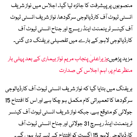
منصوبوں پر پیشرفت کا جائزہ لیا گیا۔ اجلاس میں نواز شریف
انسٹی ٹیوٹ آف کارڈیالوجی سرگودھا، نواز شریف انسٹی ٹیوٹ
آف کینسر ٹریٹمنٹ اینڈ ریسرچ اور جناح انسٹی ٹیوٹ آف
کارڈیالوجی لاہور کے بارے میں تفصیلی بریفنگ دی گئی۔
مزید پڑھیں:
وزیراعلیٰ پنجاب مریم نواز بیماری کے بعد پہلی بار
منظر عام پر، اہم اجلاس کی صدارت
بریفنگ میں بتایا گیا کہ نواز شریف انسٹی ٹیوٹ آف کارڈیالوجی
سرگودھا کا تعمیراتی کام مکمل ہو چکا ہے اور اس کا افتتاح 15
جولائی کو متوقع ہے، جبکہ نواز شریف انسٹی ٹیوٹ آف کینسر
ٹریٹمنٹ اینڈ ریسرچ 31 جولائی اور جناح انسٹی ٹیوٹ آف
کارڈیالوجی لاہور 15 اگست کو افتتاح کے لیے تیار ہوں گے۔