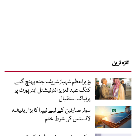
تازہ ترین
وزیراعظم شہباز شریف جدہ پہنچ گئے،
کنگ عبدالعزیز انٹرنیشنل ایئر پورٹ پر
پرتپاک استقبال
سولر صارفین کے لیے نیپرا کا بڑا ریلیف،
لائسنس کی شرط ختم