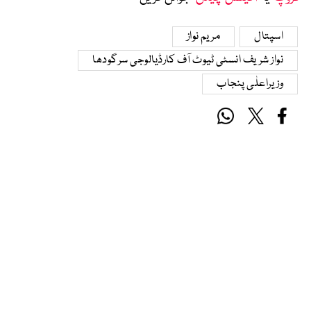
اسپتال
مریم نواز
نواز شریف انسٹی ٹیوٹ آف کارڈیالوجی سرگودھا
وزیراعلٰی پنجاب