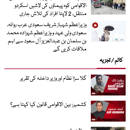
الاقوامی کوہ پیماؤں کی لاشیں اسکردو
منتقل، 2 لاپتا افراد کی تلاش جاری
وزیراعظم شہباز شریف سعودی عرب روانہ،
سعودی ولی عہد و وزیراعظم شہزادہ محمد
بن سلمان بن عبدالعزیز آل سعود سے اہم
ملاقات کریں گے
کالم / تجزیہ
گلا سڑا نظام اور وزیر داخلہ کی تقریر
کشمیر: بین الاقوامی قانون کیا کہتا ہے؟