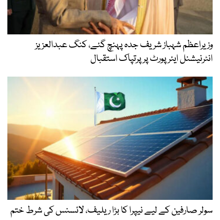
وزیراعظم شہباز شریف جدہ پہنچ گئے، کنگ عبدالعزیز
انٹرنیشنل ایئر پورٹ پر پرتپاک استقبال
سولر صارفین کے لیے نیپرا کا بڑا ریلیف، لائسنس کی شرط ختم