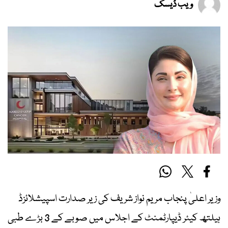
ویب ڈیسک
وزیر اعلیٰ پنجاب مریم نواز شریف کی زیر صدارت اسپیشلائزڈ
ہیلتھ کیئر ڈیپارٹمنٹ کے اجلاس میں صوبے کے 3 بڑے طبی