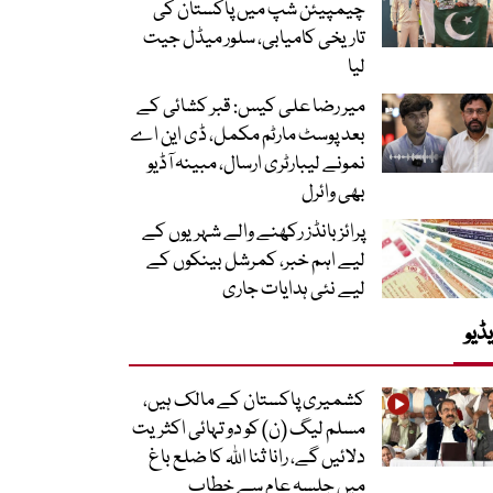
چیمپیئن شپ میں پاکستان کی
تاریخی کامیابی، سلور میڈل جیت
لیا
میر رضا علی کیس: قبر کشائی کے
بعد پوسٹ مارٹم مکمل، ڈی این اے
نمونے لیبارٹری ارسال، مبینہ آڈیو
بھی وائرل
پرائز بانڈز رکھنے والے شہریوں کے
لیے اہم خبر، کمرشل بینکوں کے
لیے نئی ہدایات جاری
ڈیو
کشمیری پاکستان کے مالک ہیں،
مسلم لیگ (ن) کو دو تہائی اکثریت
دلائیں گے، رانا ثنا اللہ کا ضلع باغ
میں جلسہ عام سے خطاب