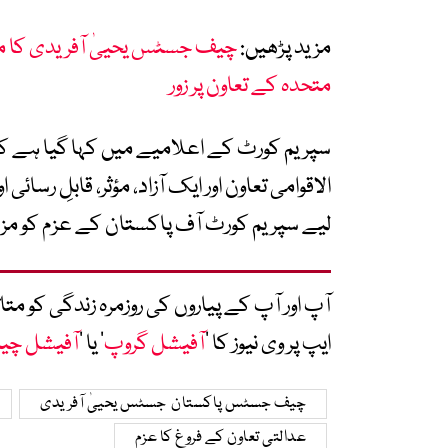
مزید پڑھیں:
چیف جسٹس یحییٰ آفریدی کا مل
متحدہ کے تعاون پر زور
سپریم کورٹ کے اعلامیے میں کہا گیا ہے کہ
الاقوامی تعاون اور ایک آزاد، مؤثر، قابلِ رسا
لیے سپریم کورٹ آف پاکستان کے عزم کو مز
آپ اور آپ کے پیاروں کی روزمرہ زندگی کو 
ایپ پر وی نیوز کا ’
آفیشل گروپ
‘ یا ’
آفیشل چی
چیف جسٹس پاکستان جسٹس یحییٰ آفریدی
عدالتی تعاون کے فروغ کا عزم