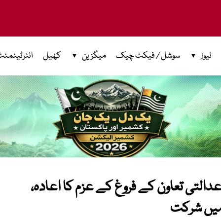
نیوز
سوشل / فیکٹ چیک
میگزین
کھیل
انٹرٹینمنٹ
تی تعاون کے فروغ کے عزم کا اعادہ،
 میں شرکت