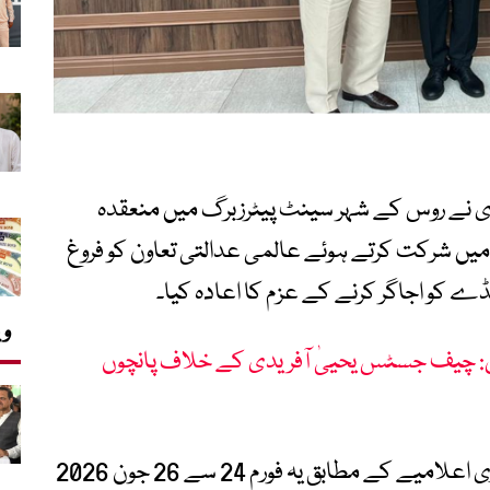
نے روس کے شہر سینٹ پیٹرزبرگ میں منعقدہ
م میں شرکت کرتے ہوئے عالمی عدالتی تعاون کو فروغ
ے کو اجاگر کرنے کے عزم کا اعادہ کیا۔
وی
 چیف جسٹس یحییٰ آفریدی کے خلاف پانچوں
سپریم کورٹ آف پاکستان کی جانب سے جاری اعلامیے کے مطابق یہ فورم 24 سے 26 جون 2026