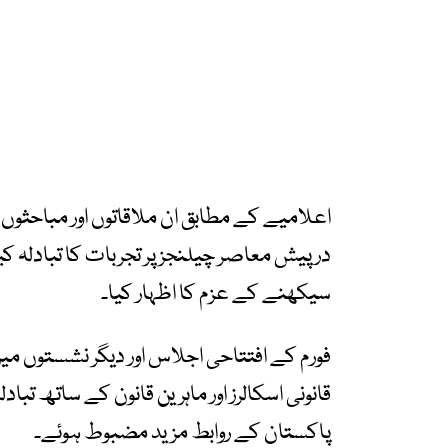
اعلامیے کے مطابق ان ملاقاتوں اور مباحثو
درپیش معاصر چیلنجز پر تجربات کا تبادلہ کی
سیکھنے کے عزم کا اظہار کیا۔
فورم کے افتتاحی اجلاس اور دیگر نشستوں میں
قانونی اسکالرز اور ماہرین قانون کے ساتھ تب
پاکستان کے روابط مزید مضبوط ہوئے۔