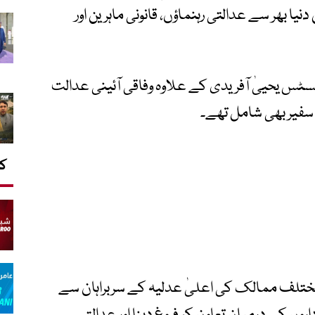
 بھر سے عدالتی رہنماؤں، قانونی ماہرین اور
 یحییٰ آفریدی کے علاوہ وفاقی آئینی عدالت
فیر بھی شامل تھے۔
کا
ختلف ممالک کی اعلیٰ عدلیہ کے سربراہان سے