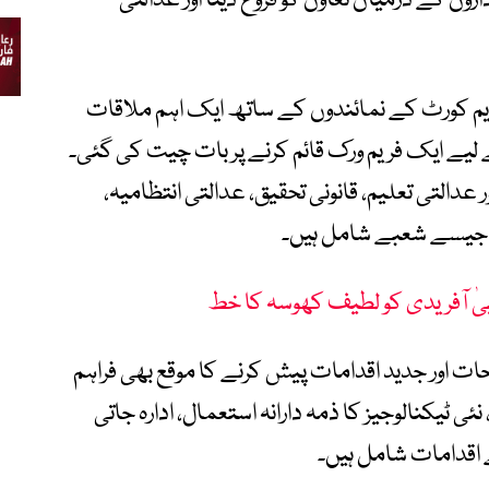
وں کے درمیان تعاون کو فروغ دینا اور عدالتی
م کورٹ کے نمائندوں کے ساتھ ایک اہم ملاقات
لیے ایک فریم ورک قائم کرنے پر بات چیت کی گئی۔
ر عدالتی تعلیم، قانونی تحقیق، عدالتی انتظامیہ،
لے جیسے شعبے شامل ہیں۔
 آفریدی کو لطیف کھوسہ کا خط
ات اور جدید اقدامات پیش کرنے کا موقع بھی فراہم
ی ٹیکنالوجیز کا ذمہ دارانہ استعمال، ادارہ جاتی
 اقدامات شامل ہیں۔