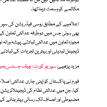
دوطرفہ ملاقاتیں کیں جن کا مقصد عدالتی ادار
مکالمے کو وسعت دینا تھا۔
اعلامیے کے مطابق روسی فیڈریشن کی سپری
بھی ہوئی جس میں دوطرفہ عدالتی تعاون کے 
مجوزہ تعاون میں عدالتی تبادلے، پیشہ ورانہ او
ڈیجیٹل تبدیلی اور بہترین تجربات کے تباد
مزید پڑھیے:
سپریم کورٹ: چیف جسٹس یحییٰ
فورم نے پاکستان کو اپنی جاری عدالتی اصلاح
کیا، جن میں عدالتی نظام کی ڈیجیٹلائزیشن، نئ
مضبوطی اور انصاف تک رسائی بہتر بنانے کے