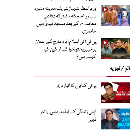
وزیراعظم شہباز شریف مدینہ منورہ
سے روانہ، مکہ مشترکہ دفاعی
معاہدے کے بعد مسجد نبویؐ میں
حاضری
پی ٹی آئی اسلام آباد مارچ کے اعلان
پر خیبر پختونخوا کے اراکین کیا
کہتے ہیں؟
لم / تجزیہ
پرانی کتابوں کا اتوار بازار
اپنی زندگی کے ایڈیٹر بنیں، رائٹر
نہیں