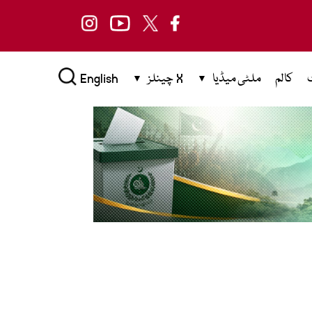
کالم
ملٹی میڈیا
X چینلز
English