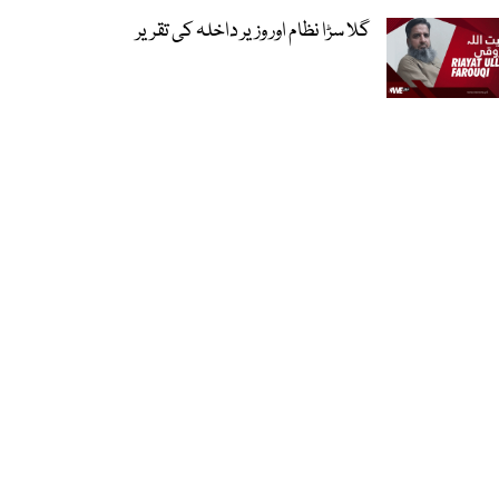
گلا سڑا نظام اور وزیر داخلہ کی تقریر