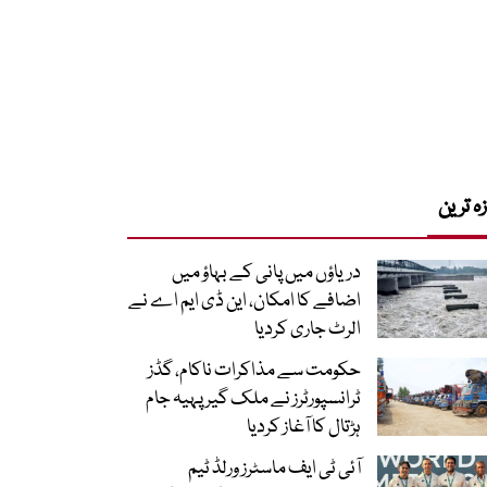
زہ ترین
دریاؤں میں پانی کے بہاؤ میں
اضافے کا امکان، این ڈی ایم اے نے
الرٹ جاری کردیا
حکومت سے مذاکرات ناکام، گڈز
ٹرانسپورٹرز نے ملک گیر پہیہ جام
ہڑتال کا آغاز کردیا
آئی ٹی ایف ماسٹرز ورلڈ ٹیم