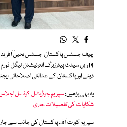
چیف جسٹس پاکستان جسٹس یحییٰ آفریدی 
14ویں سینٹ پیٹرزبرگ انٹرنیشنل لیگل فور
دینے اور پاکستان کے عدالتی اصلاحاتی ایجنڈ
یہ بھی پڑھیں:
سپریم جوڈیشل کونسل اجلاس:
شکایات کی تفصیلات جاری