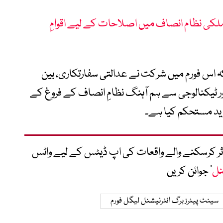
کی نظام انصاف میں اصلاحات کے لیے اقوامِ
 اس فورم میں شرکت نے عدالتی سفارتکاری، بین
ئی اور ٹیکنالوجی سے ہم آہنگ نظامِ انصاف کے فروغ کے
ید مستحکم کیا ہے۔
متاثر کرسکنے والے واقعات کی اپ ڈیٹس کے لیے واٹس
نل
‘ جوائن کریں
سینٹ پیٹرزبرگ انٹرنیشنل لیگل فورم