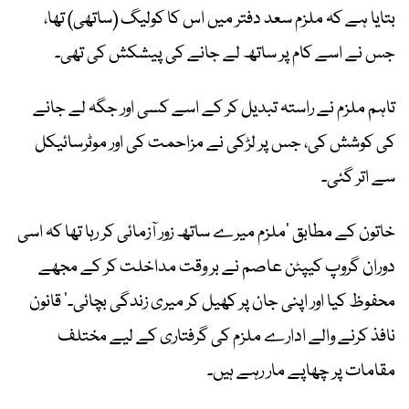
بتایا ہے کہ ملزم سعد دفتر میں اس کا کولیگ (ساتھی) تھا،
جس نے اسے کام پر ساتھ لے جانے کی پیشکش کی تھی۔
تاہم ملزم نے راستہ تبدیل کر کے اسے کسی اور جگہ لے جانے
کی کوشش کی، جس پر لڑکی نے مزاحمت کی اور موٹرسائیکل
سے اتر گئی۔
خاتون کے مطابق ’ملزم میرے ساتھ زور آزمائی کر رہا تھا کہ اسی
دوران گروپ کیپٹن عاصم نے بر وقت مداخلت کر کے مجھے
محفوظ کیا اور اپنی جان پر کھیل کر میری زندگی بچائی۔‘ قانون
نافذ کرنے والے ادارے ملزم کی گرفتاری کے لیے مختلف
مقامات پر چھاپے مار رہے ہیں۔