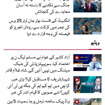
جنگ سے نکلنے کا راستہ نہ آسان
معاہدے کی گنجائش
انگلینڈ کے فاسٹ بولر جان ٹرنر 25 برس
کی عمر میں کرکٹ سے ریٹائر، انجریز کو
فیصلہ کی وجہ قرار دے دیا
ویڈیو
آزاد کشیر کے عوام نے مسلم لیگ ن پر
اعتماد کیا، ہم پیپلز پارٹی کی بلیک
میلنگ میں نہیں آئیں گے، شاہ غلام قادر
شہبازشریف کا مستقبل کیا؟ بڑی خبر،
کراچی میں ایم کیو ایم کی جگہ پی ٹی آئی
کیوں؟ نئے صوبوں کا قیام، اندر کی خبر
براڈ پیک سانحہ: نرمل پرجا سمیت 5 بین