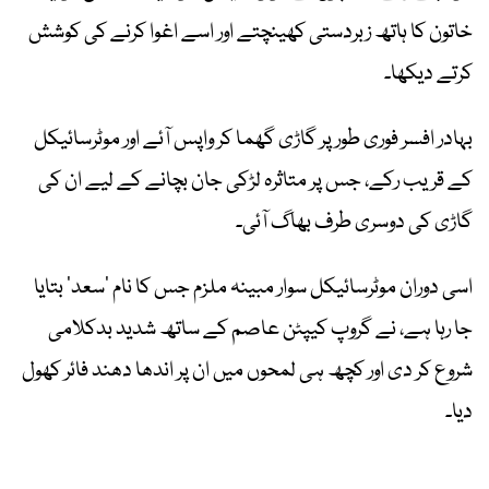
خاتون کا ہاتھ زبردستی کھینچتے اور اسے اغوا کرنے کی کوشش
کرتے دیکھا۔
بہادر افسر فوری طور پر گاڑی گھما کر واپس آئے اور موٹرسائیکل
کے قریب رکے، جس پر متاثرہ لڑکی جان بچانے کے لیے ان کی
گاڑی کی دوسری طرف بھاگ آئی۔
اسی دوران موٹرسائیکل سوار مبینہ ملزم جس کا نام ’سعد‘ بتایا
جا رہا ہے، نے گروپ کیپٹن عاصم کے ساتھ شدید بدکلامی
شروع کر دی اور کچھ ہی لمحوں میں ان پر اندھا دھند فائر کھول
دیا۔