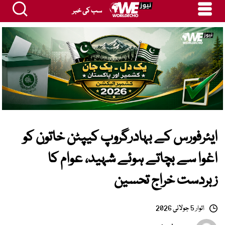
سب کی خبر
ایئرفورس کے بہادرگروپ کیپٹن خاتون کو
اغوا سے بچاتے ہوئے شہید، عوام کا
زبردست خراج تحسین
اتوار 5 جولائی 2026