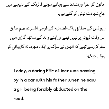
خاتون کو اغوا اور تشدد سے بچاتے ہوئے فائرنگ کے نتیجے میں
جامِ شہادت نوش کر گئے ہیں۔
رپورٹس کے مطابق پاک فضائیہ کے فوجی افسر عاصم طارق
اس وقت ڈیوٹی پر نہیں تھے اور اپنے والد کے ساتھ گاڑی میں
سفر کر رہے تھے کہ انہوں نے سڑک پر ایک مجرمانہ کارروائی کو
ہوتے دیکھا۔
Today, a daring PAF officer was passing
by in a car with his father when he saw
a girl being forcibly abducted on the
road.