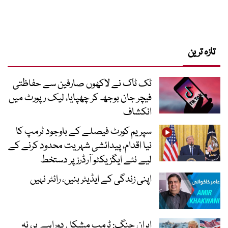
تازہ ترین
ٹک ٹاک نے لاکھوں صارفین سے حفاظتی
فیچر جان بوجھ کر چھپایا، لیک رپورٹ میں
انکشاف
سپریم کورٹ فیصلے کے باوجود ٹرمپ کا
نیا اقدام، پیدائشی شہریت محدود کرنے کے
لیے نئے ایگزیکٹو آرڈرز پر دستخط
اپنی زندگی کے ایڈیٹر بنیں، رائٹر نہیں
ایران جنگ: ٹرمپ مشکل دوراہے پر، نہ