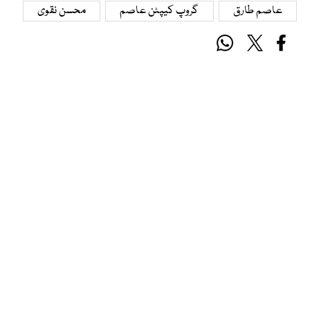
عاصم طارق
گروپ کیپٹن عاصم
محسن نقوی