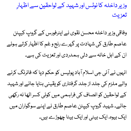
وزیر داخلہ کا نوٹس اور شہید کے لواحقین سے اظہارِ
تعزیت
وفاقی وزیر داخلہ محسن نقوی نے ایئرفورس کے گروپ کیپٹن
عاصم طارق کی شہادت پر گہرے رنج و غم کا اظہار کرتے ہوئے
ان کے اہل خانہ سے دلی ہمدردی اور تعزیت کی ہے۔
انہوں نے آئی جی اسلام آباد پولیس کو حکم دیا کہ فائرنگ کرنے
والے ملزم کی جلد از جلد گرفتاری کو یقینی بنایا جائے اور شہید
کے لواحقین کو انصاف کی فراہمی میں کوئی کسر اٹھا نہ رکھی
جائے۔ شہید گروپ کیپٹن عاصم طارق نے اپنے سوگواران میں
ایک بیوہ، ایک بیٹی اور ایک بیٹا چھوڑے ہیں۔