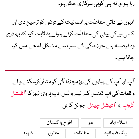
رہا ہو اور نہ ہی کوئی سرکاری حکم ہو۔
انہوں نے ذاتی حفاظت پر انسانیت کے فرض کو ترجیح دی اور
کسی اور کی بیٹی کی حفاظت کرتے ہوئے یہ ثابت کیا کہ بہادری
وہ فیصلہ ہے جو زندگی کے سب سے مشکل لمحے میں کیا
جاتا ہے۔
آپ اور آپ کے پیاروں کی روزمرہ زندگی کو متاثر کرسکنے والے
واقعات کی اپ ڈیٹس کے لیے واٹس ایپ پر وی نیوز کا ’
آفیشل
گروپ
‘ یا ’
آفیشل چینل
‘ جوائن کریں
اسلام اباد
اغوا
افواج پاکستان
پاک فضائیہ
حفاظت
خاتون
شہید