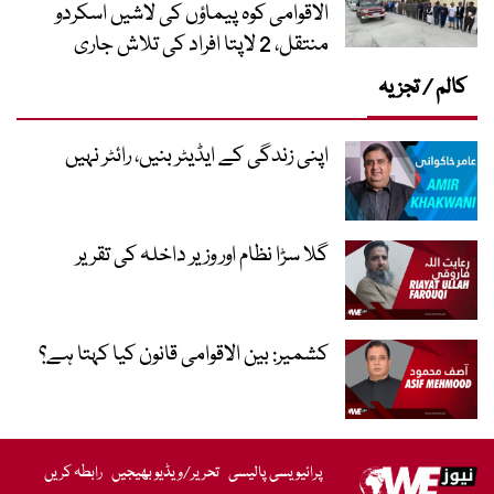
الاقوامی کوہ پیماؤں کی لاشیں اسکردو
منتقل، 2 لاپتا افراد کی تلاش جاری
کالم / تجزیہ
اپنی زندگی کے ایڈیٹر بنیں، رائٹر نہیں
گلا سڑا نظام اور وزیر داخلہ کی تقریر
کشمیر: بین الاقوامی قانون کیا کہتا ہے؟
پرائیویسی پالیسی
تحریر/ویڈیو بھیجیں
رابطہ کریں