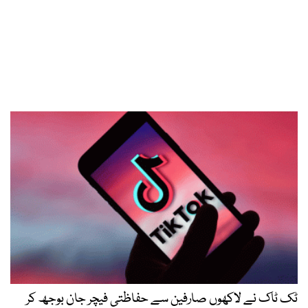
ٹک ٹاک نے لاکھوں صارفین سے حفاظتی فیچر جان بوجھ کر