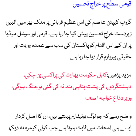
قومی سطح پر خراجِ تحسین
گروپ کیپٹن عاصم کی اس عظیم قربانی پر ملک بھر میں انہیں
زبردست خراجِ تحسین پیش کیا جا رہا ہے۔ قومی اور سوشل میڈیا
پر ان کے اس اقدام کو پاکستان کی سب سے عمدہ روایت اور
حقیقی ہیروئزم قرار دیا جا رہا ہے۔
مزید پڑھیں:
کابل حکومت بھارت کی پراکسی بن چکی،
دہشتگردوں کی پشت پناہی بند نہ کی گئی تو جنگ ہوگی،
وزیر دفاع خواجہ آصف
واضح رہے کہ جو لوگ یونیفارم پہنتے ہیں، ان کا اصل کردار
ایسے ہی لمحات میں ثابت ہوتا ہے جب کوئی کیمرہ نہ دیکھ