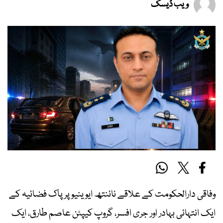
ویب ڈیسک
وفاقی دارالحکومت کے علاقے نائنتھ ایوینیو پر پاک فضائیہ کے
ایک انتہائی بہادر اور جری افسر، گروپ کیپٹن عاصم طارق، ایک