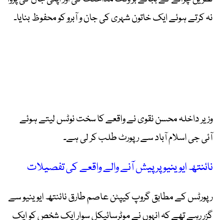
نہ کرتے ہوئے ایک خاتون شہری کی جان و آبرو کو محفوظ بنایا۔
وزیر داخلہ محسن نقوی نے واقعے کا سخت نوٹس لیتے ہوئے
آئی جی اسلام آباد سے رپورٹ طلب کر لی ہے۔
نائنتھ ایوینیو پر پیش آنے والے واقعے کی تفصیلات
رپورٹس کے مطابق گروپ کیپٹن عاصم طارق نائنتھ ایوینیو سے
گزر رہے تھے کہ انہوں نے موٹرسائیکل سوار ایک شخص کو ایک