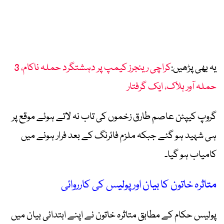
یہ بھی پڑھیں:
کراچی رینجرز کیمپ پر دہشتگرد حملہ ناکام، 3
حملہ آور ہلاک، ایک گرفتار
گروپ کیپٹن عاصم طارق زخموں کی تاب نہ لاتے ہوئے موقع پر
ہی شہید ہو گئے جبکہ ملزم فائرنگ کے بعد فرار ہونے میں
کامیاب ہو گیا۔
متاثرہ خاتون کا بیان اور پولیس کی کارروائی
پولیس حکام کے مطابق متاثرہ خاتون نے اپنے ابتدائی بیان میں