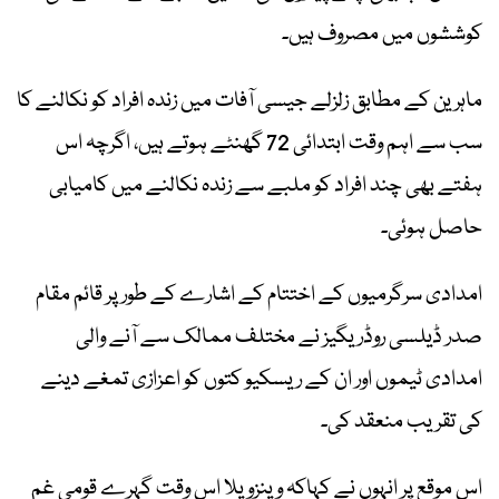
کوششوں میں مصروف ہیں۔
ماہرین کے مطابق زلزلے جیسی آفات میں زندہ افراد کو نکالنے کا
سب سے اہم وقت ابتدائی 72 گھنٹے ہوتے ہیں، اگرچہ اس
ہفتے بھی چند افراد کو ملبے سے زندہ نکالنے میں کامیابی
حاصل ہوئی۔
امدادی سرگرمیوں کے اختتام کے اشارے کے طور پر قائم مقام
صدر ڈیلسی روڈریگیز نے مختلف ممالک سے آنے والی
امدادی ٹیموں اور ان کے ریسکیو کتوں کو اعزازی تمغے دینے
کی تقریب منعقد کی۔
اس موقع پر انہوں نے کہاکہ وینزویلا اس وقت گہرے قومی غم