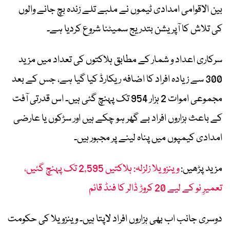
بین الاقوامی امدادی ٹیموں نے ملبے تلے زندہ بچ جانے والوں
کی تلاش کا آپریشن بتدریج سمیٹنا شروع کردیا ہے۔
سرکاری اعداد و شمار کے مطابق ہلاکتوں کی تعداد میں مزید
300 سے زیادہ افراد کا اضافہ ریکارڈ کیا گیا ہے، جس کے بعد
مجموعی اموات 2 ہزار 954 تک پہنچ گئی ہیں۔ اس قدرتی آفت
کے باعث ہزاروں افراد بے گھر ہو چکے ہیں اور سڑکوں یا عارضی
امدادی کیمپوں میں پناہ لینے پر مجبور ہیں۔
مزید پڑھیں:
وینزویلا زلزلہ: ہلاکتیں 2,595 تک پہنچ گئیں،
تعمیرِ نو کے لیے 20 کروڑ ڈالر کا فنڈ قائم
دوسری جانب اب بھی ہزاروں افراد لاپتا ہیں۔ وینزویلا کی حکومت