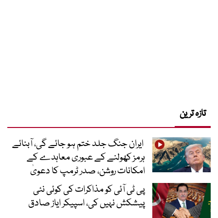
تازہ ترین
ایران جنگ جلد ختم ہو جائے گی، آبنائے
ہرمز کھولنے کے عبوری معاہدے کے
امکانات روشن، صدر ٹرمپ کا دعویٰ
پی ٹی آئی کو مذاکرات کی کوئی نئی
پیشکش نہیں کی، اسپیکر ایاز صادق