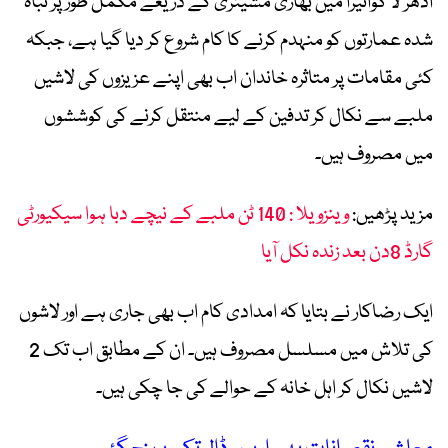
ادھر لا گوائیرا میں بھاری مشینری کے ذریعے مکمل طور پر تباہ
شدہ عمارتوں کو منہدم کرنے کا کام شروع کر دیا گیا ہے، جبکہ
کئی مقامات پر متاثرہ خاندان اب بھی اپنے عزیزوں کی لاشیں
ملبے سے نکال کر تدفین کے لیے منتقل کرنے کی کوششوں
میں مصروف ہیں۔
مزید پڑھیں:
وینزویلا : 140 ٹن ملبے کے نیچے دبا ہوا سیکیورٹی
گارڈ 8دن بعد زندہ نکل آیا
ایک رضاکار نے بتایا کہ امدادی کام اب بھی جاری ہے اور لاشوں
کی تلاش میں مسلسل مصروف ہیں۔ ان کے مطابق اب تک 2
لاشیں نکال کر اہل خانہ کے حوالے کی جا چکی ہیں۔