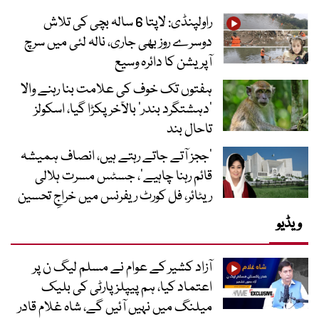
راولپنڈی: لاپتا 6 سالہ بچی کی تلاش
دوسرے روز بھی جاری، نالہ لئی میں سرچ
آپریشن کا دائرہ وسیع
ہفتوں تک خوف کی علامت بنا رہنے والا
‘دہشتگرد بندر’ بالآخر پکڑا گیا، اسکولز
تاحال بند
’ججز آتے جاتے رہتے ہیں، انصاف ہمیشہ
قائم رہنا چاہیے‘، جسٹس مسرت ہلالی
ریٹائر، فل کورٹ ریفرنس میں خراجِ تحسین
ویڈیو
آزاد کشیر کے عوام نے مسلم لیگ ن پر
اعتماد کیا، ہم پیپلز پارٹی کی بلیک
میلنگ میں نہیں آئیں گے، شاہ غلام قادر