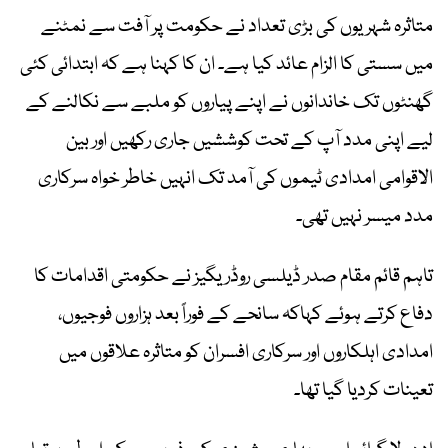
متاثرہ شہریوں کی بڑی تعداد نے حکومت پر آفت سے نمٹنے
میں سستی کا الزام عائد کیا ہے۔ ان کا کہنا ہے کہ ابتدائی کئی
گھنٹوں تک خاندانوں نے اپنے پیاروں کو ملبے سے نکالنے کے
لیے اپنی مدد آپ کے تحت کوششیں جاری رکھیں اور بین
الاقوامی امدادی ٹیموں کی آمد تک انہیں خاطر خواہ سرکاری
مدد میسر نہیں تھی۔
تاہم قائم مقام صدر ڈیلسی روڈریگیز نے حکومتی اقدامات کا
دفاع کرتے ہوئے کہاکہ سانحے کے فوراً بعد ہزاروں فوجیوں،
امدادی اہلکاروں اور سرکاری افسران کو متاثرہ علاقوں میں
تعینات کردیا گیا تھا۔