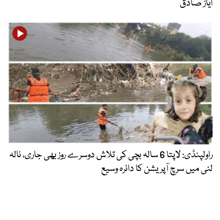
ایاز صادق
راولپنڈی: لاپتا 6 سالہ بچی کی تلاش دوسرے روز بھی جاری، نالہ
لئی میں سرچ آپریشن کا دائرہ وسیع