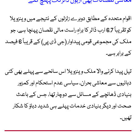
معاشی نقصانات بھی اربوں ڈالر تک پہنچ گئے
اقوام متحدہ کے مطابق دوہرے زلزلوں کے نتیجے میں وینزویلا
کو تقریباً 6.7 ارب ڈالر کا براہِ راست مالی نقصان پہنچا ہے، جو
ملک کی مجموعی قومی پیداوار (جی ڈی پی) کے قریباً 6 فیصد
کے برابر ہے۔
تیل پیدا کرنے والا ملک وینزویلا اس سانحے سے پہلے بھی کئی
دہائیوں سے معاشی بحران، سیاسی عدم استحکام اور کمزور
بنیادی ڈھانچے کے مسائل سے دوچار تھا، جس کے باعث
صحت اور دیگر بنیادی خدمات پہلے ہی شدید دباؤ کا شکار
تھیں۔