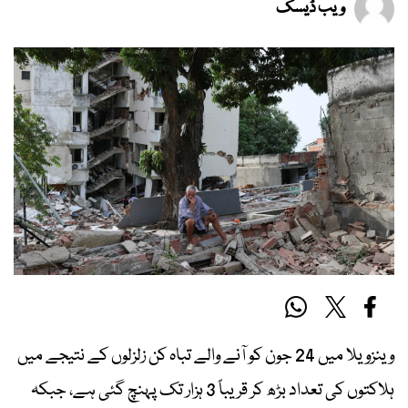
ویب ڈیسک
وینزویلا میں 24 جون کو آنے والے تباہ کن زلزلوں کے نتیجے میں
ہلاکتوں کی تعداد بڑھ کر قریباً 3 ہزار تک پہنچ گئی ہے، جبکہ