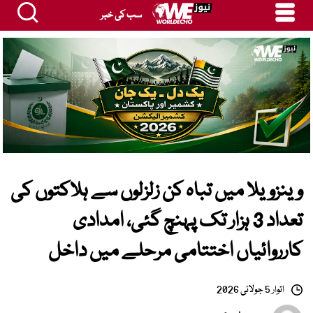
سب کی خبر
وینزویلا میں تباہ کن زلزلوں سے ہلاکتوں کی
تعداد 3 ہزار تک پہنچ گئی، امدادی
کارروائیاں اختتامی مرحلے میں داخل
اتوار 5 جولائی 2026