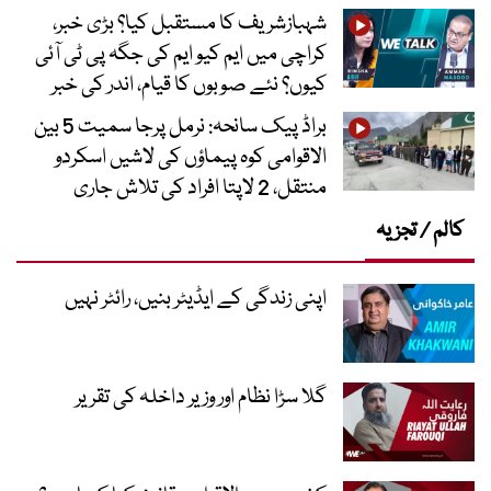
شہبازشریف کا مستقبل کیا؟ بڑی خبر،
کراچی میں ایم کیو ایم کی جگہ پی ٹی آئی
کیوں؟ نئے صوبوں کا قیام، اندر کی خبر
براڈ پیک سانحہ: نرمل پرجا سمیت 5 بین
الاقوامی کوہ پیماؤں کی لاشیں اسکردو
منتقل، 2 لاپتا افراد کی تلاش جاری
کالم / تجزیہ
اپنی زندگی کے ایڈیٹر بنیں، رائٹر نہیں
گلا سڑا نظام اور وزیر داخلہ کی تقریر