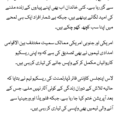
سے گزر رہا ہے۔ کئی خاندان اب بھی اپنے پیاروں کے زندہ ملنے
کی امید لگائے بیٹھے ہیں، جبکہ بے شمار افراد ایک ہی لمحے
میں اپنا سب کچھ کھو چکے ہیں۔
امریکی اور جنوبی امریکی ممالک سمیت مختلف بین الاقوامی
امدادی ٹیموں نے بھی تصدیق کی ہے کہ وہ اپنی ریسکیو
کارروائیاں مکمل کر کے واپس جانے کی تیاری کررہی ہیں۔
لاس اینجلس کاؤنٹی فائر ڈپارٹمنٹ کی ریسکیو ٹیم نے بتایا کہ
حالیہ تلاش کے دوران زندگی کے کوئی آثار نہیں ملے، جس کے
بعد آپریشن ختم کیا جا رہا ہے، جبکہ فلوریڈا اور ورجینیا سے
آنے والی ٹیمیں بھی واپسی کی تیاری کر رہی ہیں۔