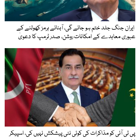
ایران جنگ جلد ختم ہو جائے گی، آبنائے ہرمز کھولنے کے
عبوری معاہدے کے امکانات روشن، صدر ٹرمپ کا دعویٰ
پی ٹی آئی کو مذاکرات کی کوئی نئی پیشکش نہیں کی، اسپیکر