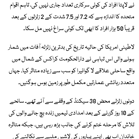
نے لاپتا افراد کی کوئی سرکاری تعداد جاری نہیں کی، تاہم اقوام
متحدہ کا اندازہ ہے کہ 7.2 اور 7.5 شدت کے 2 زلزلوں کے بعد
قریباً 50 ہزار افراد کا ابھی تک کوئی سراغ نہیں مل سکا۔
لاطینی امریکا کی حالیہ تاریخ کی بدترین زلزلہ آفات میں شمار
ہونے والی اس تباہی نے دارالحکومت کراکس کے شمال میں
واقع ساحلی علاقے لا گوائیرا کو سب سے زیادہ متاثر کیا، جہاں
متعدد رہائشی عمارتیں مکمل طور پر زمین بوس ہوگئیں۔
دونوں زلزلے محض 38 سیکنڈ کے وقفے سے آئے تھے۔ سانحے
کے 10 روز گزرنے کے بعد امدادی ٹیمیں زندہ بچ جانے والوں کی
تلاش کا مرحلہ ختم کرنے کی جانب بڑھ رہی ہیں، جبکہ متاثرہ
خاندان اب بھی اپنے پیاروں کی لاشیں ملبے سے نکالنے کی