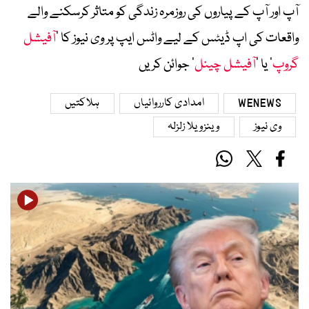
آپ اور آپ کے پیاروں کی روزمرہ زندگی کو متاثر کرسکنے والے
واقعات کی اپ ڈیٹس کے لیے واٹس ایپ پر وی نیوز کا ’
آفیشل
گروپ
‘ یا ’
آفیشل چینل
‘ جوائن کریں
WENEWS
امدادی کارروائیاں
ہلاکتیں
وی نیوز
وینزویلا زلزلہ