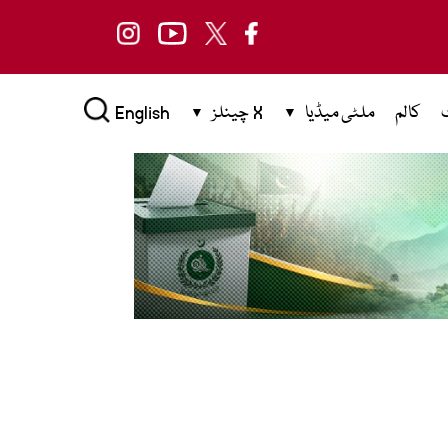
کالم
ملٹی میڈیا
X چینلز
English