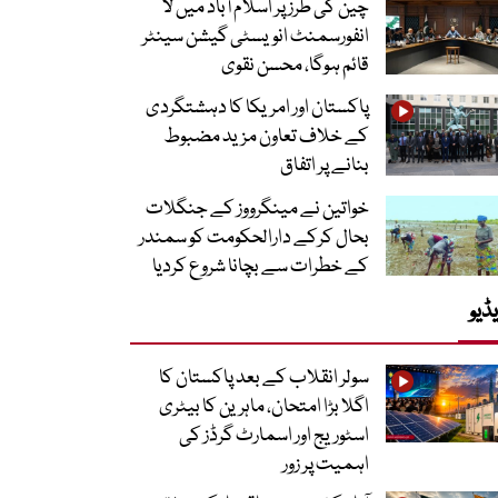
چین کی طرز پر اسلام آباد میں لا
انفورسمنٹ انویسٹی گیشن سینٹر
قائم ہوگا، محسن نقوی
پاکستان اور امریکا کا دہشتگردی
کے خلاف تعاون مزید مضبوط
بنانے پر اتفاق
خواتین نے مینگرووز کے جنگلات
بحال کرکے دارالحکومت کو سمندر
کے خطرات سے بچانا شروع کردیا
ڈیو
سولر انقلاب کے بعد پاکستان کا
اگلا بڑا امتحان، ماہرین کا بیٹری
اسٹوریج اور اسمارٹ گرڈز کی
اہمیت پر زور