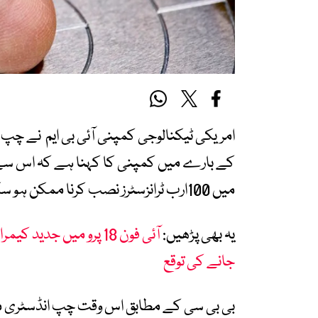
امریکی ٹیکنالوجی کمپنی آئی بی ایم نے چپ
کے بارے میں کمپنی کا کہنا ہے کہ اس س
میں 100ارب ٹرانزسٹرز نصب کرنا ممکن ہو سکے گا۔
یہ بھی پڑھیں:
جانے کی توقع