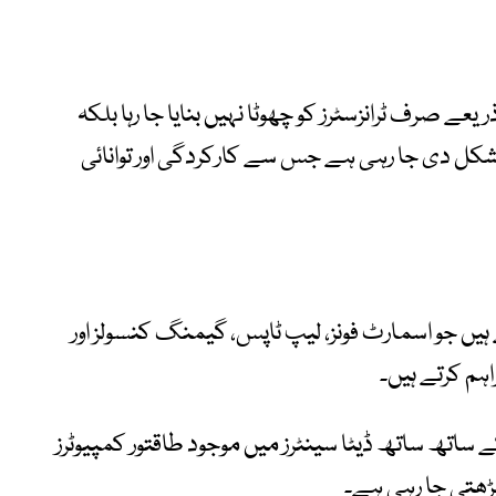
یعے صرف ٹرانزسٹرز کو چھوٹا نہیں بنایا جا رہا بلکہ
شکل دی جا رہی ہے جس سے کارکردگی اور توانائی
ہیں جو اسمارٹ فونز، لیپ ٹاپس، گیمنگ کنسولز اور
ہم کرتے ہیں۔
اتھ ساتھ ڈیٹا سینٹرز میں موجود طاقتور کمپیوٹرز
ڑھتی جا رہی ہے۔