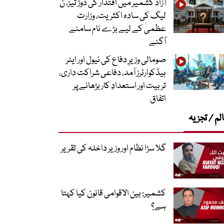
آزاد کشمیر میں اقتدار کی دوڑ تیز، ن
لیگ کی سادہ اکثریت، وزارت
عظمیٰ کے لیے بڑے نام سامنے
آگئے
صومالی وزیرِ دفاع کی نیول اور ایئر
ہیڈکوارٹرز آمد، دفاعی شراکت داری،
تربیت اور استعدادِ کار بڑھانے پر
اتفاق
لم / تجزیہ
گلا سڑا نظام اور وزیر داخلہ کی تقریر
کشمیر: بین الاقوامی قانون کیا کہتا
ہے؟