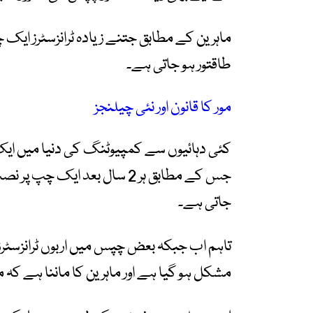
ماہرین کے مطابق جتنے زیادہ ٹرانزسٹرز ای
طاقتور ہو جاتی ہے۔
مور کا قانون اور نئی چیلنجز
کئی دہائیوں سے کمپیوٹنگ کی دنیا میں ایک 
جس کے مطابق ہر 2 سال بعد ایک 
جاتی ہے۔
تاہم اب جبکہ بعض چپس میں اربوں ٹرانزسٹرز م
مشکل ہو گیا ہے اور ماہرین کا ماننا ہے کہ م