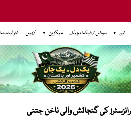
نیوز
سوشل / فیکٹ چیک
میگزین
کھیل
انٹرٹینمنٹ
م کا نیا کارنامہ: 100 ارب ٹرانزسٹرز کی گنجائش والی ناخن جتنی