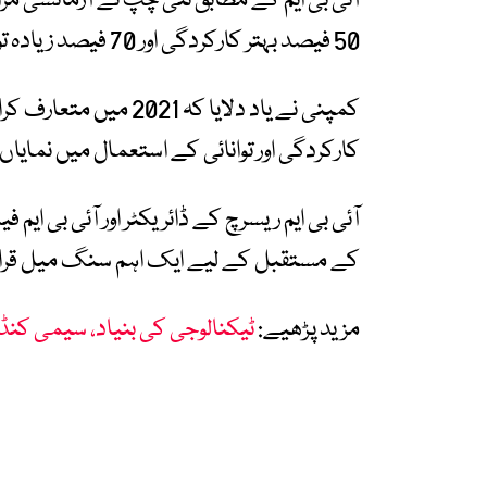
50 فیصد بہتر کارکردگی اور 70 فیصد زیادہ توانائی بچت کا مظاہرہ کیا۔
کارکردگی اور توانائی کے استعمال میں نمایاں
آئی بی ایم ریسرچ کے ڈائریکٹر اور آئی بی ای
کے مستقبل کے لیے ایک اہم سنگ میل قرار 
مزید پڑھیے:
ٹیکنالوجی کی بنیاد، سیمی کنڈ