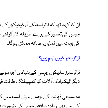
ان کا کہنا تھا کہ نانو اسٹیک آرکیٹیکچر کے ذر
چپس کی تعمیر کے پورے طریقہ کار کو نئی 
کی بچت میں نمایاں اضافہ ممکن ہوگا۔
ٹرانزسٹرز کیوں اہم ہیں؟
ٹرانزسٹرز سلیکون چپس کے بنیادی اجزا ہوتے 
دیگر الیکٹرانک آلات کو کمپیوٹنگ طاقت فرا
مصنوعی ذہانت کے بڑھتے ہوئے استعمال کے س
کے لیے بھی زیادہ طاقتور چپس کی ضرورت ب