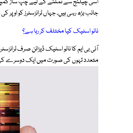
اسی چیلنج سے نمٹنے کے لیے چپ ساز کمپنیاں
جانب بڑھ رہی ہیں، جہاں ٹرانزسٹرز کو اوپر ک
نانو اسٹیک کیا مختلف کر رہا ہے؟
آئی بی ایم کا نانو اسٹیک ڈیزائن صرف ٹرانز
متعدد تہوں کی صورت میں ایک دوسرے کے ا