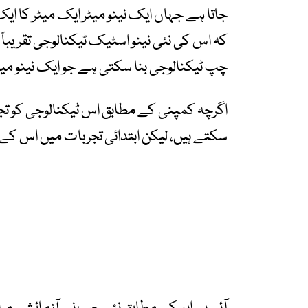
جاتا ہے جہاں ایک نینو میٹر ایک میٹر کا ایک
چپ ٹیکنالوجی بنا سکتی ہے جو ایک نینو می
اگرچہ کمپنی کے مطابق اس ٹیکنالوجی کو تج
سکتے ہیں، لیکن ابتدائی تجربات میں اس کے ن