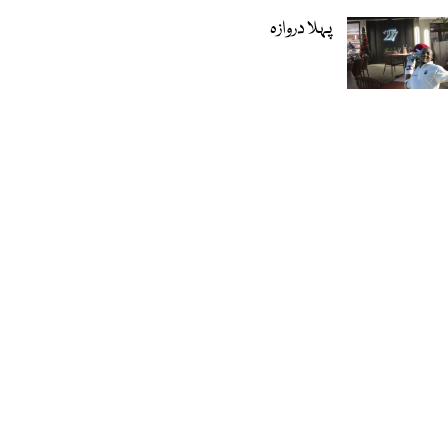
پہلا دروازہ