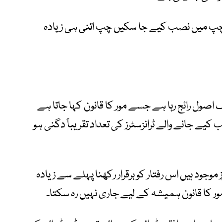
ک چپ میں نصب کیے جا سکیں چپ اتنی ہی زیادہ
اصول رائج رہا ہے جسے مور کا قانون کہا جاتا ہے
چپ پر نصب کیے جانے والے ٹرانزسٹرز کی تعداد تقریباً دگنی ہو
وجود ہیں اس رفتار کو برقرار رکھنا پہلے سے زیادہ
ور کا قانون ہمیشہ کے لیے جاری نہیں رہ سکتا۔