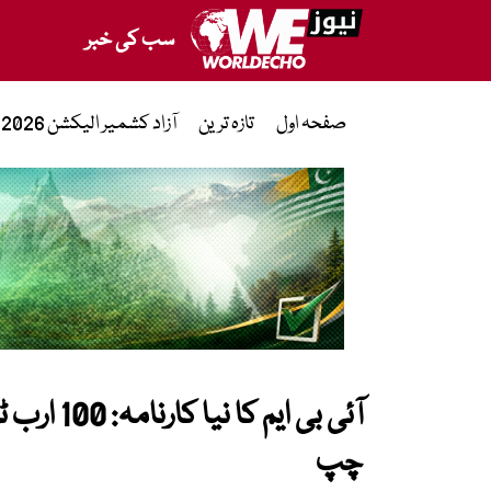
سب کی خبر
صفحہ اول
تازہ ترین
آزاد کشمیر الیکشن 2026
آئی بی ای
چپ