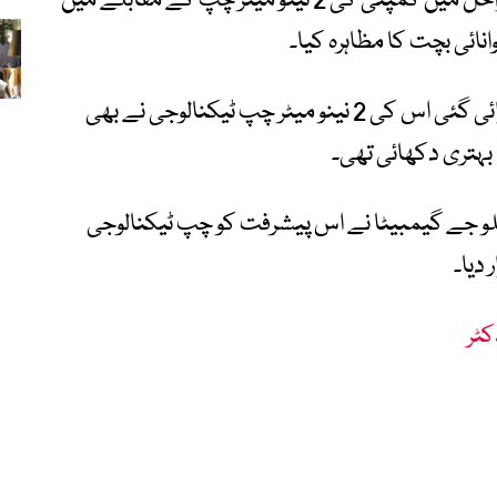
آئی بی ایم کے مطابق نئی چپ نے آزمائشی مراحل میں کمپنی کی 2 نینو میٹر چپ کے مقابلے میں
کمپنی نے یاد دلایا کہ 2021 میں متعارف کرائی گئی اس کی 2 نینو میٹر چپ ٹیکنالوجی نے بھی
 بہتری دکھائی تھی۔
م فیلو جے گیمبیٹا نے اس پیشرفت کو چپ ٹیکنالوجی
دیا۔
کٹر