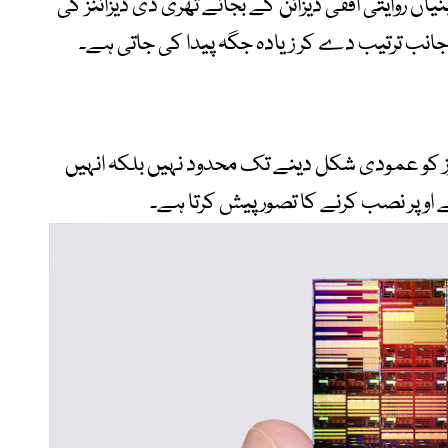
 روایتی افقی ڈیزائن کے بجائے تھری ڈی ڈیزائنز کی
ی جانب ترتیب دے کر زیادہ جگہ پیدا کی جاتی ہے۔
سٹرز کو عمودی شکل دینے تک محدود نہیں بلکہ انہیں
وپر نصب کرنے کا تصور پیش کرتا ہے۔