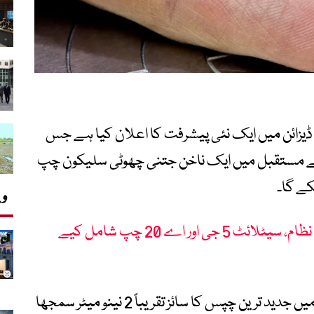
 ڈیزائن میں ایک نئی پیشرفت کا اعلان کیا ہے جس
ے مستقبل میں ایک ناخن جتنی چھوٹی سلیکون چپ
وی
آئی فون 18 پرو میں جدید کیمرا نظام، سیٹلائٹ 5 جی اور اے 20 چپ شامل کیے
بی بی سی کے مطابق اس وقت چپ انڈسٹری میں جدید ترین چپس کا سائز تقریباً 2 نینو میٹر سمجھا