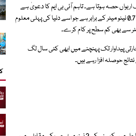
 اربواں حصہ ہوتا ہے۔ تاہم آئی بی ایم کا دعویٰ ہے
کہ اس کی نئی نینو اسٹیک ٹیکنالوجی تقریباً 0.7 نینو میٹر کے برابر ہے جو اسے دنیا کی پہلی معلوم
ٹر سے بھی کم سطح پر کام کرے۔
ارتی پیداوار تک پہنچنے میں ابھی کئی سال لگ
تائج حوصلہ افزا رہے ہیں۔
کا