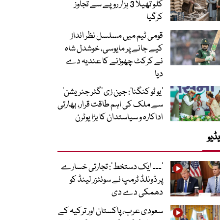
کلو تھیلا 3 ہزار روپے سے تجاوز
کرگیا
قومی ٹیم میں مسلسل نظر انداز
کیے جانے پر مایوسی، خوشدل شاہ
نے کرکٹ چھوڑنے کا عندیہ دے
دیا
’یو ٹو کنگنا‘: جین زی ’گٹر جنریشن‘
سے ملک کی اہم طاقت قرار، بھارتی
اداکارہ و سیاستدان کا بڑا یوٹرن
ڈیو
’۔۔۔ ایک دستخط‘: تجارتی خسارے
پر ڈونلڈ ٹرمپ نے سوئٹزر لینڈ کو
دھمکی دے دی
سعودی عرب، پاکستان اور ترکیہ کے