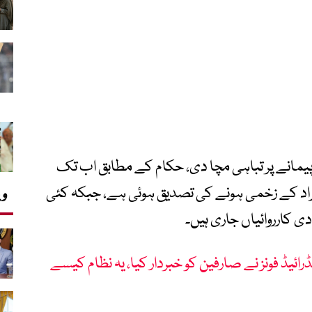
ے پیمانے پر تباہی مچا دی، حکام کے مطابق اب تک
کت اور 4 ہزار 300 سے زائد افراد کے زخمی ہونے کی تصدیق ہوئی ہے، جبکہ کئی
وی
دی کارروائیاں جاری ہیں۔
رائیڈ فونز نے صارفین کو خبردار کیا، یہ نظام کیسے