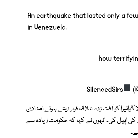
An earthquake that lasted only a fe
in Venezuela.
how terrifyin
(@
گوائیرا کو آفت زدہ علاقہ قرار دیتے ہوئے امدادی
ے کی اپیل کی۔ انہوں نے کہا کہ حکومت زیادہ سے
ے۔