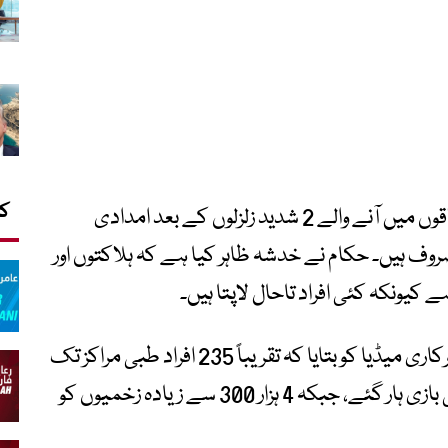
کا
عرب نیوز کے مطابق وینزویلا کے شمالی علاقوں میں آنے والے 2 شدید زلزلوں کے بعد امدادی
وف ہیں۔ حکام نے خدشہ ظاہر کیا ہے کہ ہلاکتوں اور
کیونکہ کئی افراد تاحال لاپتا ہیں۔
وینزویلا کے وزیر صحت کارلوس الوارادو نے سرکاری میڈیا کو بتایا کہ تقریباً 235 افراد طبی مراکز تک
پہنچنے سے پہلے یا پہنچنے کے بعد جان کی بازی ہار گئے، جبکہ 4 ہزار 300 سے زیادہ زخمیوں کو