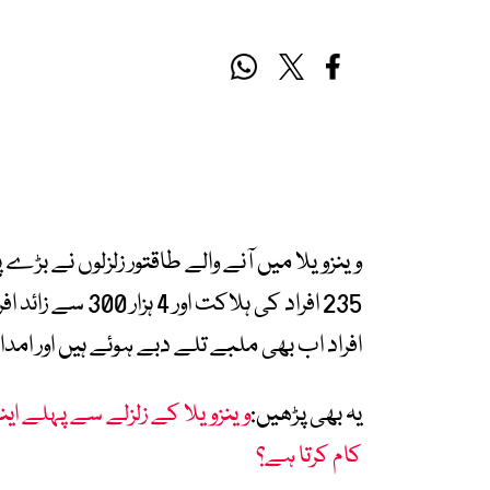
وینزویلا میں آنے والے طاقتور زلزلوں نے بڑ
235 افراد کی ہلا
افراد اب بھی ملبے تلے دبے ہوئے ہیں اور امدا
یہ بھی پڑھیں:
وینزویلا کے زلزلے سے پہلے اینڈ
کام کرتا ہے؟