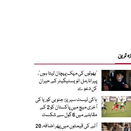
زہ ترین
‘بھوتوں کی مہک پہچان لیتا ہوں’،
پیرانارمل انویسٹیگیٹر کے حیران
کن دعوے
ہاکی ٹیسٹ سیریز: جنوبی کوریا کی
آخری میچ میں پاکستان کو 2 کے
مقابلے میں 6 گول سے شکست
آٹے کی قیمتوں میں پھر اضافہ، 20