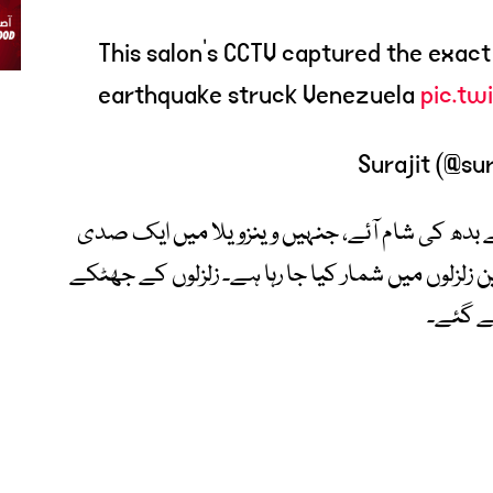
This salon's CCTV captured the exac
earthquake struck Venezuela
pic.tw
 اور 7.5 شدت کے زلزلے بدھ کی شام آئے، جنہیں وینزویلا میں ایک صدی
 زلزلوں میں شمار کیا جا رہا ہے۔ زلزلوں کے جھٹکے
ے گئے۔