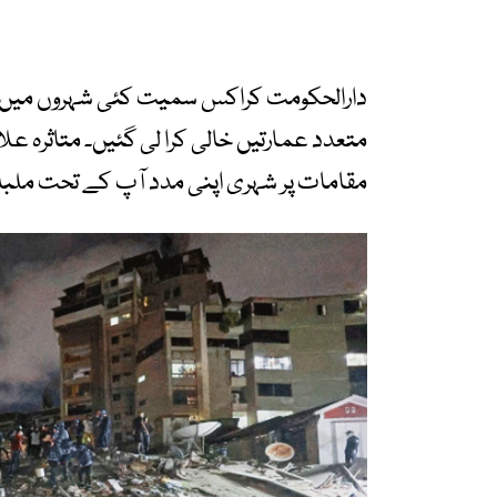
دارالحکومت کراکس سمیت کئی شہروں میں خو
متعدد عمارتیں خالی کرا لی گئیں۔ متاثرہ علا
مقامات پر شہری اپنی مدد آپ کے تحت ملبہ 