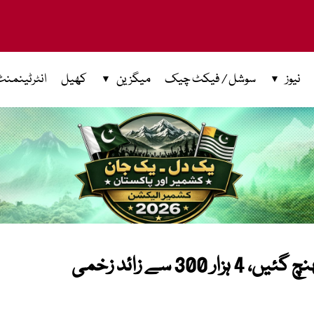
نیوز
سوشل / فیکٹ چیک
میگزین
کھیل
انٹرٹینمنٹ