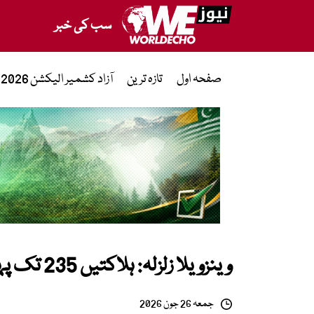
سب کی خبر
صفحہ اول
تازہ ترین
آزاد کشمیر الیکشن 2026
وینزویلا زلزلہ: ہلاکتیں 235 تک پہنچ گئیں، 4 ہزار 300 سے زائد زخمی
جمعہ 26 جون 2026