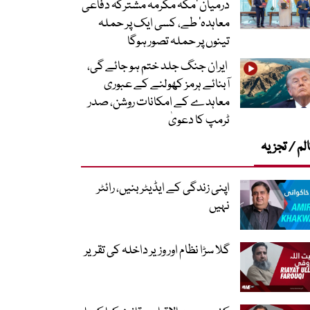
درمیان ’مکہ مکرمہ مشترکہ دفاعی
معاہدہ‘ طے، کسی ایک پر حملہ
تینوں پر حملہ تصور ہوگا
ایران جنگ جلد ختم ہو جائے گی،
آبنائے ہرمز کھولنے کے عبوری
معاہدے کے امکانات روشن، صدر
ٹرمپ کا دعویٰ
لم / تجزیہ
اپنی زندگی کے ایڈیٹر بنیں، رائٹر
نہیں
گلا سڑا نظام اور وزیر داخلہ کی تقریر