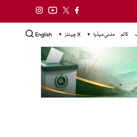
کالم
ملٹی میڈیا
X چینلز
English