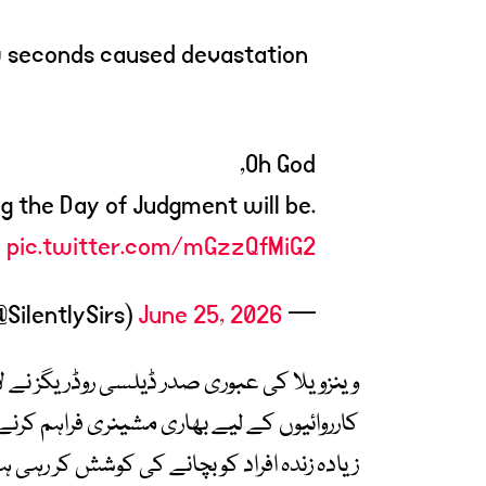
w seconds caused devastation
Oh God,
g the Day of Judgment will be.
pic.twitter.com/mGzzQfMiG2
SilentlySirs)
June 25, 2026
— SilencedSirs
وینزویلا کی عبوری صدر ڈیلسی روڈریگز نے لا 
کارروائیوں کے لیے بھاری مشینری فراہم کرن
زیادہ زندہ افراد کو بچانے کی کوشش کر رہی ہ