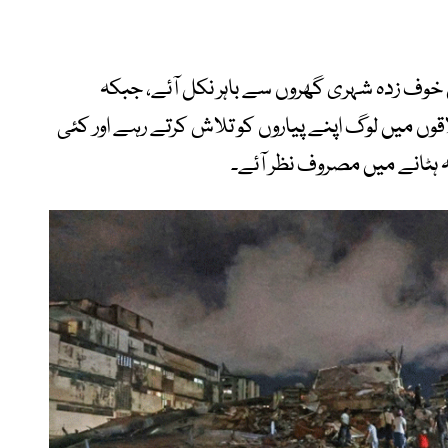
ف زدہ شہری گھروں سے باہر نکل آئے، جبکہ
قوں میں لوگ اپنے پیاروں کو تلاش کرتے رہے اور کئی
ہٹانے میں مصروف نظر آئے۔