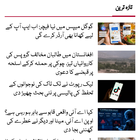
تازہ ترین
گوگل میپس میں نیا فیچر: اب ایپ آپ کے
لیے کھانا بھی آرڈر کرے گی
افغانستان میں طالبان مخالف گروپس کی
کارروائیاں تیز، چوکی پر حملہ کرکے اسلحہ
پر قبضے کا دعویٰ
لیک رپورٹ نے ٹک ٹاک کی نوجوانوں کے
تحفظ کی پالیسی پر نئی بحث چھیڑ دی
کیا اے آئی واقعی قابو سے باہر ہو رہی ہے؟
اوپن اے آئی، میٹا اور دیگر نے خطرے کی
گھنٹی بجا دی