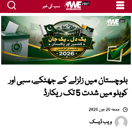
سب کی خبر
بلوچستان میں زلزلے کے جھٹکے، سبی اور
کوہلو میں شدت 5 تک ریکارڈ
جمعہ 26 جون 2026
ویب ڈیسک