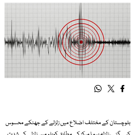
بلوچستان کے مختلف اضلاع میں زلزلے کے جھٹکے محسوس
کیے گئے، زلزلہ پیما مرکز کے مطابق کوہلو میں زلزلے کی شدت