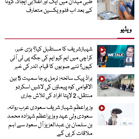
طبی میدان میں ایک اور انقلابی ایجاد، کرونا
کے بعد اب فلو ویکسین متعارف
ویڈیو
شہبازشریف کا مستقبل کیا؟ بڑی خبر،
کراچی میں ایم کیو ایم کی جگہ پی ٹی آئی
کیوں؟ نئے صوبوں کا قیام، اندر کی خبر
براڈ پیک سانحہ: نرمل پرجا سمیت 5 بین
الاقوامی کوہ پیماؤں کی لاشیں اسکردو
منتقل، 2 لاپتا افراد کی تلاش جاری
وزیراعظم شہباز شریف سعودی عرب روانہ،
سعودی ولی عہد و وزیراعظم شہزادہ محمد
بن سلمان بن عبدالعزیز آل سعود سے اہم
ملاقات کریں گے