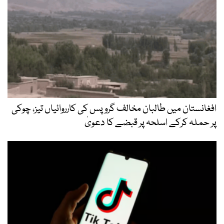
افغانستان میں طالبان مخالف گروپس کی کارروائیاں تیز، چوکی
پر حملہ کرکے اسلحہ پر قبضے کا دعویٰ