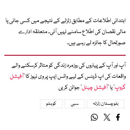
ابتدائی اطلاعات کے مطابق زلزلے کے نتیجے میں کسی جانی یا
مالی نقصان کی اطلاع سامنے نہیں آئی۔ متعلقہ ادارے
صورتحال کا جائزہ لے رہے ہیں۔
آپ اور آپ کے پیاروں کی روزمرہ زندگی کو متاثر کرسکنے والے
واقعات کی اپ ڈیٹس کے لیے واٹس ایپ پر وی نیوز کا ’
آفیشل
گروپ
‘ یا ’
آفیشل چینل
‘ جوائن کریں
بلوچستان زلزلہ
سبی
کوہلو