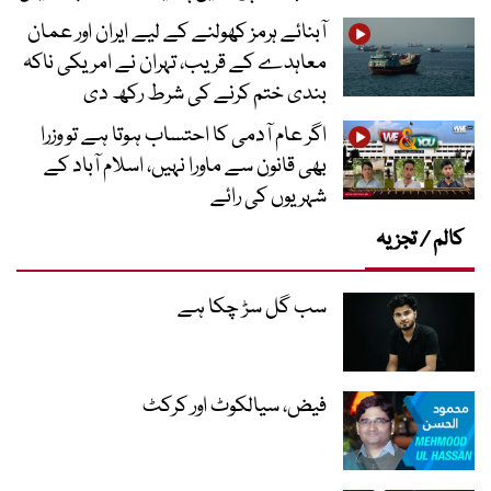
آبنائے ہرمز کھولنے کے لیے ایران اور عمان
معاہدے کے قریب، تہران نے امریکی ناکہ
بندی ختم کرنے کی شرط رکھ دی
اگر عام آدمی کا احتساب ہوتا ہے تو وزرا
بھی قانون سے ماورا نہیں، اسلام آباد کے
شہریوں کی رائے
کالم / تجزیہ
سب گل سڑ چکا ہے
فیض، سیالکوٹ اور کرکٹ