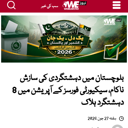
سب کی خبر
بلوچستان میں دہشتگردی کی سازش
ناکام، سیکیورٹی فورسز کے آپریشن میں 8
دہشتگرد ہلاک
ہفتہ 27 جون 2026