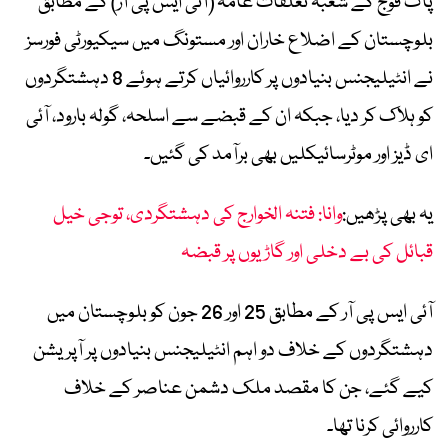
پاک فوج کے شعبہ تعلقات عامہ (آئی ایس پی آر) کے مطابق
بلوچستان کے اضلاع خاران اور مستونگ میں سیکیورٹی فورسز
نے انٹیلیجنس بنیادوں پر کارروائیاں کرتے ہوئے 8 دہشتگردوں
کو ہلاک کر دیا، جبکہ ان کے قبضے سے اسلحہ، گولہ بارود، آئی
ای ڈیز اور موٹرسائیکلیں بھی برآمد کی گئیں۔
یہ بھی پڑھیں:
وانا: فتنہ الخوارج کی دہشتگردی، توجی خیل
قبائل کی بے دخلی اور گاڑیوں پر قبضہ
آئی ایس پی آر کے مطابق 25 اور 26 جون کو بلوچستان میں
دہشتگردوں کے خلاف دو اہم انٹیلیجنس بنیادوں پر آپریشن
کیے گئے، جن کا مقصد ملک دشمن عناصر کے خلاف
کارروائی کرنا تھا۔