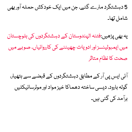
5 دہشتگرد مارے گئے، جن میں ایک خودکش حملہ آور بھی
شامل تھا۔
یہ بھی پڑھیں:
فتنہ الہندوستان کے دہشتگردوں کی بلوچستان
میں ایمبولینسز اور ادویات چھیننے کی کارروائیاں، صوبے میں
صحت کا نظام متاثر
آئی ایس پی آر کے مطابق دہشتگردوں کے قبضے سے ہتھیار،
گولہ بارود، دیسی ساختہ دھماکا خیز مواد اور موٹرسائیکلیں
برآمد کی گئی ہیں۔