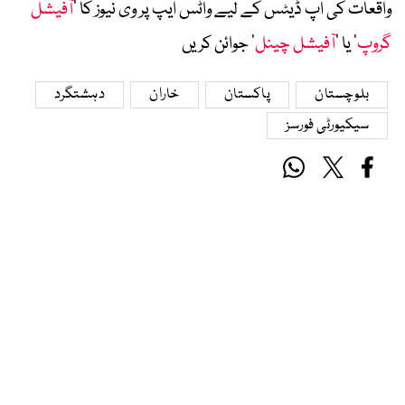
واقعات کی اپ ڈیٹس کے لیے واٹس ایپ پر وی نیوز کا ’
آفیشل
گروپ
‘ یا ’
آفیشل چینل
‘ جوائن کریں
بلوچستان
پاکستان
خاران
دہشتگرد
سیکیورٹی فورسز