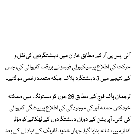
آئی ایس پی آر کے مطابق خاران میں دہشتگردوں کی نقل و
حرکت کی اطلاع پر سیکیورٹی فورسز نے بروقت کارروائی کی، جس
کے نتیجے میں 3 دہشتگرد ہلاک جبکہ متعدد زخمی ہوگئے۔
ترجمان پاک فوج کے مطابق 26 جون کو مستونگ میں ممکنہ
خودکش حملہ آور کی موجودگی کی اطلاع پر پیشگی کارروائی
کی گئی۔ آپریشن کے دوران دہشتگردوں کے ٹھکانے کو مؤثر
انداز میں نشانہ بنایا گیا، جہاں شدید فائرنگ کے تبادلے کے بعد