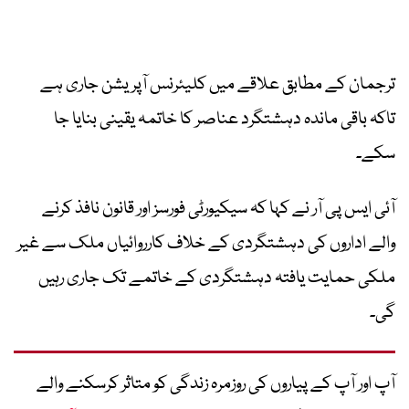
ترجمان کے مطابق علاقے میں کلیئرنس آپریشن جاری ہے
تاکہ باقی ماندہ دہشتگرد عناصر کا خاتمہ یقینی بنایا جا
سکے۔
آئی ایس پی آر نے کہا کہ سیکیورٹی فورسز اور قانون نافذ کرنے
والے اداروں کی دہشتگردی کے خلاف کارروائیاں ملک سے غیر
ملکی حمایت یافتہ دہشتگردی کے خاتمے تک جاری رہیں
گی۔
آپ اور آپ کے پیاروں کی روزمرہ زندگی کو متاثر کرسکنے والے