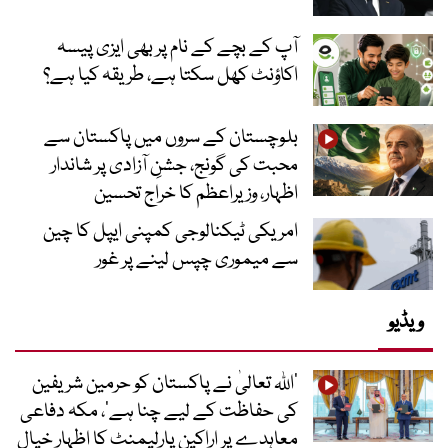
آپ کے بچے کے نام پر بھی ایزی پیسہ
اکاؤنٹ کھل سکتا ہے، طریقہ کیا ہے؟
بلوچستان کے سروں میں پاکستان سے
محبت کی گونج، جشنِ آزادی پر شاندار
اظہار، وزیراعظم کا خراج تحسین
امریکی ٹیکنالوجی کمپنی ایپل کا چین
سے میموری چپس لینے پر غور
ویڈیو
’اللہ تعالیٰ نے پاکستان کو حرمین شریفین
کی حفاظت کے لیے چنا ہے‘، مکہ دفاعی
معاہدے پر اراکین پارلیمنٹ کا اظہار خیال