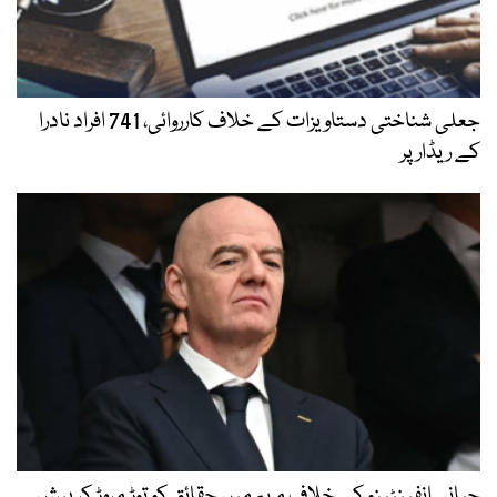
جعلی شناختی دستاویزات کے خلاف کارروائی، 741 افراد نادرا
کے ریڈار پر
جیانی انفینٹینو کے خلاف مہم میں حقائق کو توڑ مروڑ کر پیش