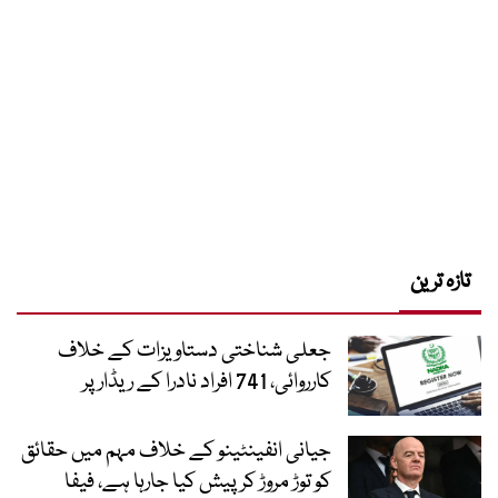
تازہ ترین
جعلی شناختی دستاویزات کے خلاف
کارروائی، 741 افراد نادرا کے ریڈار پر
جیانی انفینٹینو کے خلاف مہم میں حقائق
کو توڑ مروڑ کر پیش کیا جارہا ہے، فیفا