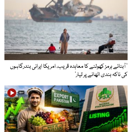
’ آبنائے ہرمز کھولنے کا معاہدہ قریب، امریکا ایرانی بندرگاہوں
کی ناکہ بندی اٹھانے پر تیار‘