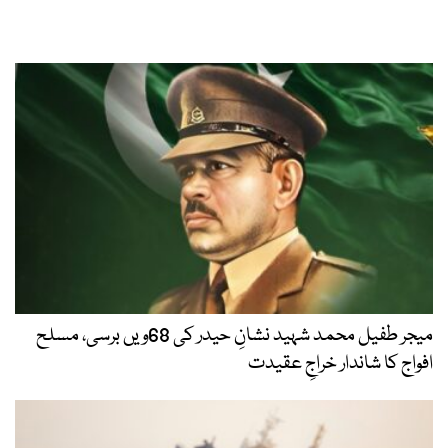
میجر طفیل محمد شہید نشانِ حیدر کی 68ویں برسی، مسلح
افواج کا شاندار خراجِ عقیدت