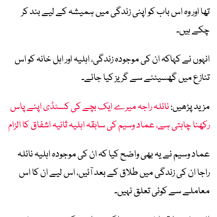
تھا اور وہ اس باب کو اپنی زندگی میں ہمیشہ کے لیے بند کر
چکے ہیں۔
انہوں نے کہاکہ ان کی موجودہ زندگی، اہلیہ اور اہل خانہ کو اس
تنازع میں گھسیٹنے سے گریز کیا جائے۔
مزید پڑھیں:
نائلہ راجہ میرے ایک بچے کی کسٹڈی اپنے پاس
رکھنا چاہتی ہے، عماد وسیم کی سابقہ اہلیہ ثانیہ اشفاق کا الزام
عماد وسیم نے یہ بھی واضح کیا کہ ان کی موجودہ اہلیہ نائلہ
راجا ان کی زندگی میں طلاق کے بعد آئیں، اس لیے ان کا اس
معاملے سے کوئی تعلق نہیں۔