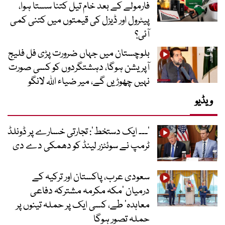
فارمولے کے بعد خام تیل کتنا سستا ہوا،
پیٹرول اور ڈیزل کی قیمتوں میں کتنی کمی
آئی؟
بلوچستان میں جہاں ضرورت پڑی فل فلیج
آپریشن ہوگا، دہشتگردوں کو کسی صورت
نہیں چھوڑیں گے، میر ضیاء اللہ لانگو
ویڈیو
’۔۔۔ ایک دستخط‘: تجارتی خسارے پر ڈونلڈ
ٹرمپ نے سوئٹزر لینڈ کو دھمکی دے دی
سعودی عرب، پاکستان اور ترکیہ کے
درمیان ’مکہ مکرمہ مشترکہ دفاعی
معاہدہ‘ طے، کسی ایک پر حملہ تینوں پر
حملہ تصور ہوگا