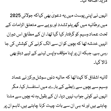
مزید اضافہ کیا۔
انہوں نے اپنی پوسٹ میں یہ دعویٰ بھی کیاکہ جولائی 2025
میں برطانیہ میں گھریلو تشدد اور رویے سے متعلق الزامات کے
تحت عماد وسیم کو گرفتار کیا گیا تھا۔ ان کے مطابق اس دوران
انہیں خدشہ تھا کہ بچوں کو ان سے الگ کرنے کی کوشش کی جا
رہی ہے، جبکہ ان پر اپنا مؤقف واپس لینے کے لیے دباؤ بھی
ڈالا گیا۔
ثانیہ اشفاق کا کہنا تھا کہ حالیہ دنوں سوشل ورکرز نے عماد
وسیم سے بچوں سے رابطے کے بارے میں استفسار کیا، مگر
انہوں نے کوئی جواب نہیں دیا۔ ان کے بقول وہ نہ بچوں سے ملنا
چاہتے ہیں اور نہ ہی ان سے بات چیت کرنا چاہتے ہیں، تاہم ان پر