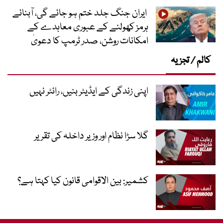
ایران جنگ جلد ختم ہو جائے گی، آبنائے
ہرمز کھولنے کے عبوری معاہدے کے
امکانات روشن، صدر ٹرمپ کا دعویٰ
کالم / تجزیہ
اپنی زندگی کے ایڈیٹر بنیں، رائٹر نہیں
گلا سڑا نظام اور وزیر داخلہ کی تقریر
کشمیر: بین الاقوامی قانون کیا کہتا ہے؟