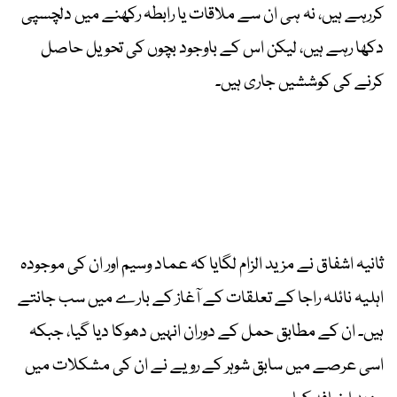
کررہے ہیں، نہ ہی ان سے ملاقات یا رابطہ رکھنے میں دلچسپی
دکھا رہے ہیں، لیکن اس کے باوجود بچوں کی تحویل حاصل
کرنے کی کوششیں جاری ہیں۔
ثانیہ اشفاق نے مزید الزام لگایا کہ عماد وسیم اور ان کی موجودہ
اہلیہ نائلہ راجا کے تعلقات کے آغاز کے بارے میں سب جانتے
ہیں۔ ان کے مطابق حمل کے دوران انہیں دھوکا دیا گیا، جبکہ
اسی عرصے میں سابق شوہر کے رویے نے ان کی مشکلات میں