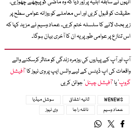
انہوں نے سابقہ اہلیہ پر زور دیا کہ وہ ماضی کو پیچھے چھوڑیں،
حقیقت کو قبول کریں اور اس معاملے کو روزانہ عوامی سطح پر
زیر بحث لانے کا سلسلہ ختم کریں۔ عماد وسیم نے مزید کہا کہ
اس تنازع پر عوامی طور پر یہ ان کا آخری بیان ہوگا۔
آپ اور آپ کے پیاروں کی روزمرہ زندگی کو متاثر کرسکنے والے
واقعات کی اپ ڈیٹس کے لیے واٹس ایپ پر وی نیوز کا ’
آفیشل
گروپ
‘ یا ’
آفیشل چینل
‘ جوائن کریں
WENEWS
ثانیہ اشفاق
سوشل میڈیا
عماد وسیم
نائلہ راجا
وی نیوز