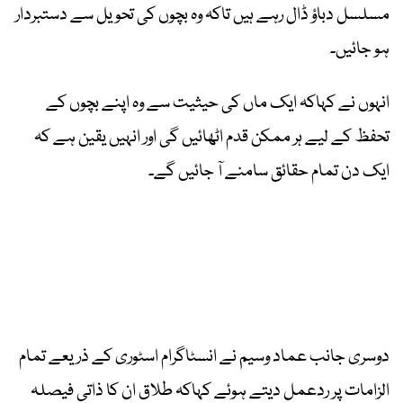
مسلسل دباؤ ڈال رہے ہیں تاکہ وہ بچوں کی تحویل سے دستبردار
ہو جائیں۔
انہوں نے کہاکہ ایک ماں کی حیثیت سے وہ اپنے بچوں کے
تحفظ کے لیے ہر ممکن قدم اٹھائیں گی اور انہیں یقین ہے کہ
ایک دن تمام حقائق سامنے آ جائیں گے۔
دوسری جانب عماد وسیم نے انسٹاگرام اسٹوری کے ذریعے تمام
الزامات پر ردعمل دیتے ہوئے کہاکہ طلاق ان کا ذاتی فیصلہ