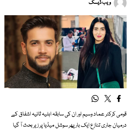
ویب ڈیسک
قومی کرکٹر عماد وسیم اور ان کی سابقہ اہلیہ ثانیہ اشفاق کے
درمیان جاری تنازع ایک بار پھر سوشل میڈیا پر زیر بحث آ گیا