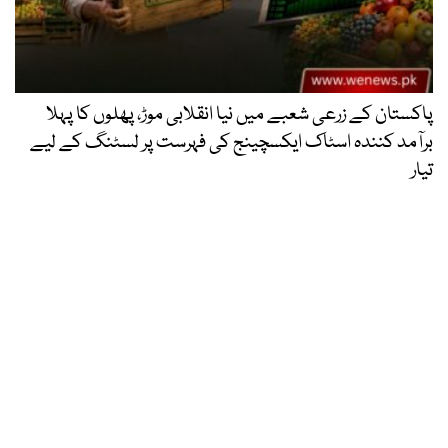
پاکستان کے زرعی شعبے میں نیا انقلابی موڑ، پھلوں کا پہلا
برآمد کنندہ اسٹاک ایکسچینج کی فہرست پر لسٹنگ کے لیے
تیار