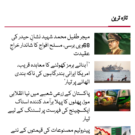
تازہ ترین
میجر طفیل محمد شہید نشانِ حیدر کی
68ویں برسی، مسلح افواج کا شاندار خراجِ
عقیدت
’ آبنائے ہرمز کھولنے کا معاہدہ قریب،
امریکا ایرانی بندرگاہوں کی ناکہ بندی
اٹھانے پر تیار‘
پاکستان کے زرعی شعبے میں نیا انقلابی
موڑ، پھلوں کا پہلا برآمد کنندہ اسٹاک
ایکسچینج کی فہرست پر لسٹنگ کے لیے
تیار
پیٹرولیم مصنوعات کی قیمتوں کے نئے