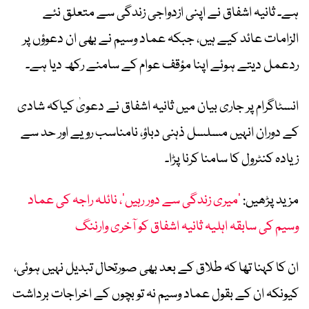
ہے۔ ثانیہ اشفاق نے اپنی ازدواجی زندگی سے متعلق نئے
الزامات عائد کیے ہیں، جبکہ عماد وسیم نے بھی ان دعوؤں پر
ردعمل دیتے ہوئے اپنا مؤقف عوام کے سامنے رکھ دیا ہے۔
انسٹاگرام پر جاری بیان میں ثانیہ اشفاق نے دعویٰ کیاکہ شادی
کے دوران انہیں مسلسل ذہنی دباؤ، نامناسب رویے اور حد سے
زیادہ کنٹرول کا سامنا کرنا پڑا۔
مزید پڑھیں:
’میری زندگی سے دور رہیں‘، نائلہ راجہ کی عماد
وسیم کی سابقہ اہلیہ ثانیہ اشفاق کو آخری وارننگ
ان کا کہنا تھا کہ طلاق کے بعد بھی صورتحال تبدیل نہیں ہوئی،
کیونکہ ان کے بقول عماد وسیم نہ تو بچوں کے اخراجات برداشت