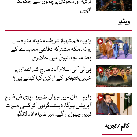
ترکیہ اور سعودی پرچموں سے جگمگا
اٹھیں
ویڈیو
وزیراعظم شہباز شریف مدینہ منورہ سے
روانہ، مکہ مشترکہ دفاعی معاہدے کے
بعد مسجد نبویؐ میں حاضری
پی ٹی آئی اسلام آباد مارچ کے اعلان پر
خیبر پختونخوا کے اراکین کیا کہتے ہیں؟
بلوچستان میں جہاں ضرورت پڑی فل فلیج
آپریشن ہوگا، دہشتگردوں کو کسی صورت
نہیں چھوڑیں گے، میر ضیاء اللہ لانگو
کالم / تجزیہ