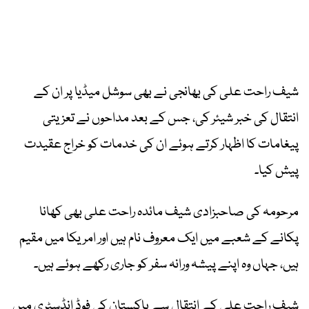
شیف راحت علی کی بھانجی نے بھی سوشل میڈیا پر ان کے
انتقال کی خبر شیئر کی، جس کے بعد مداحوں نے تعزیتی
پیغامات کا اظہار کرتے ہوئے ان کی خدمات کو خراج عقیدت
پیش کیا۔
مرحومہ کی صاحبزادی شیف مائدہ راحت علی بھی کھانا
پکانے کے شعبے میں ایک معروف نام ہیں اور امریکا میں مقیم
ہیں، جہاں وہ اپنے پیشہ ورانہ سفر کو جاری رکھے ہوئے ہیں۔
شیف راحت علی کے انتقال سے پاکستان کی فوڈ انڈسٹری میں