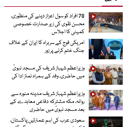
78 افراد کو سول اعزاز دینے کی منظوری،
محسن نقوی کی زیر صدارت خصوصی
کمیٹی کا اجلاس
امریکی فوج کے سربراہ کا ایران کے خلاف
جنگ ختم کرنے پر زور
وزیراعظم شہباز شریف کی مسجد نبویؐ
میں حاضری، وفد کے ہمراہ نماز ادا کی
وزیراعظم شہباز شریف مدینہ منورہ سے
روانہ، مکہ مشترکہ دفاعی معاہدے کے
بعد مسجد نبویؐ میں حاضری
سعودی عرب کی اہم عمارتیں پاکستان،