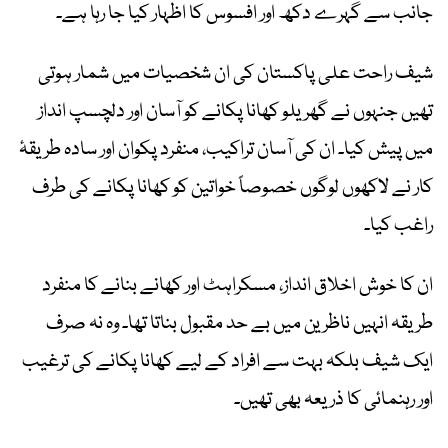
جانب سے گہرے دکھ اور افسوس کا اظہار کیا جا رہا ہے۔
شیف راحت علی پاکستان کی ان شخصیات میں شمار ہوتی
تھیں جنہوں نے گھریلو کھانا پکانے کو آسان اور دلچسپ انداز
میں پیش کیا۔ ان کی آسان تراکیب، منفرد پکوان اور سادہ طریقۂ
کار نے لاکھوں لوگوں خصوصاً خواتین کو کھانا پکانے کی طرف
راغب کیا۔
ان کا خوش اخلاق انداز، مسکراہٹ اور کھانے بنانے کا منفرد
طریقہ انہیں ناظرین میں بے حد مقبول بناتا تھا۔ وہ نہ صرف
ایک شیف بلکہ بہت سے افراد کے لیے کھانا پکانے کی ترغیب
اور رہنمائی کا ذریعہ بھی تھیں۔