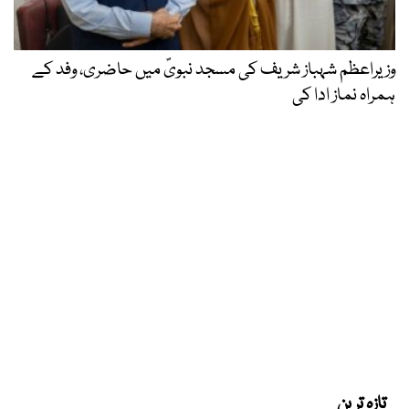
وزیراعظم شہباز شریف کی مسجد نبویؐ میں حاضری، وفد کے
ہمراہ نماز ادا کی
تازہ ترین