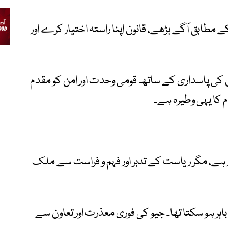
 مطابق آگے بڑھے، قانون اپنا راستہ اختیار کرے اور
 کی پاسداری کے ساتھ قومی وحدت اور امن کو مقدم
ام کا یہی وطیرہ ہے۔
 ہے، مگر ریاست کے تدبر اور فہم و فراست سے ملک
ے باہر ہو سکتا تھا۔ جیو کی فوری معذرت اور تعاون سے