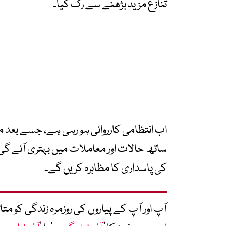
تنازع مزید بڑھنے سے رک گیا۔
اب انتظامی کارروائی ہو رہی ہے، جسے بعد 
ساتھ حالات اور معاملات میں بہتری آئے گی او
کی پاسداری کا مظاہرہ کریں گے۔
آپ اور آپ کے پیاروں کی روزمرہ زندگی کو 