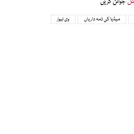
نل
‘ جوائن کریں
میڈیا کی ذمہ داریاں
وی نیوز