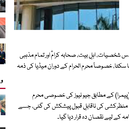
خصیات، اہلِ بیت، صحابہ کرامؓ اور تمام مذہبی
ا سکتا، خصوصاً محرم الحرام کے دوران میڈیا کی ذمہ
وی
 (پیمرا) کے مطابق جیو نیوز کی خصوصی محرم
نظرکشی کی ناقابلِ قبول پیشکش کی گئی، جسے
امہ کے لیے نقصان دہ قرار دیا گیا۔