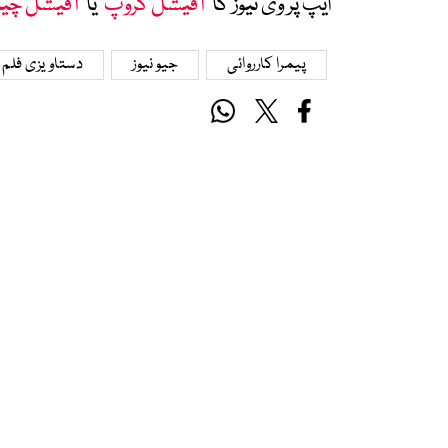
ایپ پر وی نیوز کا ’
آفیشل گروپ
‘ یا ’
آفیشل چی
پیمرا کارروائی
جیو نیوز
دستاویزی فلم