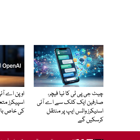
چیٹ جی پی ٹی کا نیا فیچر،
اوپن اے آئی
صارفین ایک کلک سے اے آئی
اسپیکرز متع
اسٹیکرز واٹس ایپ پر منتقل
کی خاص بات
کرسکیں گے