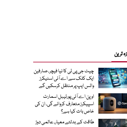
زہ ترین
چیٹ جی پی ٹی کا نیا فیچر، صارفین
ایک کلک سے اے آئی اسٹیکرز
واٹس ایپ پر منتقل کرسکیں گے
اوپن اے آئی پورٹیبل اسمارٹ
اسپیکرز متعارف کروائے گی، ان کی
خاص بات کیا ہے؟
طاقت کے بدلتے معیار، عالمی دوڑ