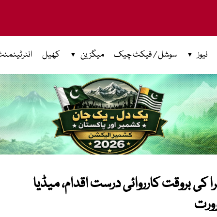
نیوز
سوشل / فیکٹ چیک
میگزین
کھیل
انٹرٹینمنٹ
ا کی بروقت کارروائی درست اقدام، میڈیا
رورت