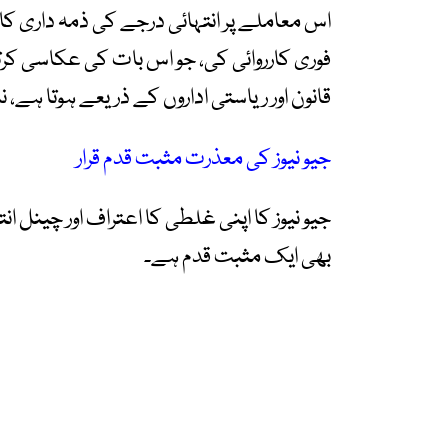
اس معاملے پر انتہائی درجے کی ذمہ داری کا م
فوری کارروائی کی، جو اس بات کی عکاسی کر
قانون اور ریاستی اداروں کے ذریعے ہوتا ہے، نہ
جیو نیوز کی معذرت مثبت قدم قرار
جیو نیوز کا اپنی غلطی کا اعتراف اور چینل ا
بھی ایک مثبت قدم ہے۔