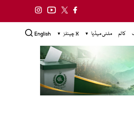
کالم
ملٹی میڈیا
X چینلز
English