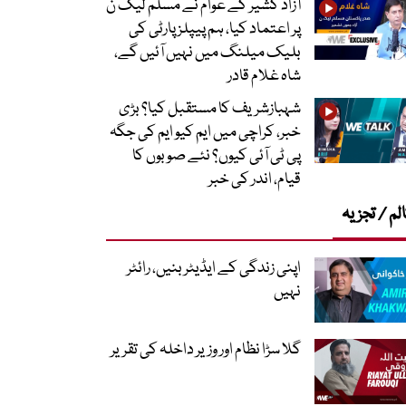
آزاد کشیر کے عوام نے مسلم لیگ ن
پر اعتماد کیا، ہم پیپلز پارٹی کی
بلیک میلنگ میں نہیں آئیں گے،
شاہ غلام قادر
شہبازشریف کا مستقبل کیا؟ بڑی
خبر، کراچی میں ایم کیو ایم کی جگہ
پی ٹی آئی کیوں؟ نئے صوبوں کا
قیام، اندر کی خبر
لم / تجزیہ
اپنی زندگی کے ایڈیٹر بنیں، رائٹر
نہیں
گلا سڑا نظام اور وزیر داخلہ کی تقریر