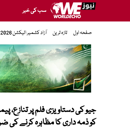
سب کی خبر
صفحہ اول
تازہ ترین
آزاد کشمیر الیکشن 2026
جیو کی دستاویزی فلم پر تنازع، پیمر
کو ذمہ داری کا مظاہرہ کرنے کی ض