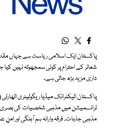
پاکستان ایک اسلامی ریاست ہے جہاں مقدس ش
شعائر کے احترام پر کوئی سمجھوتہ نہیں کیا ج
داری مزید بڑھ جاتی ہے۔
پاکستان الیکٹرانک میڈیا ریگولیٹری اتھارٹی
ٹرانسمیشن میں مذہبی شخصیات کی بصری م
مذہبی جذبات، فرقہ وارانہ ہم آہنگی اور امنِ ع