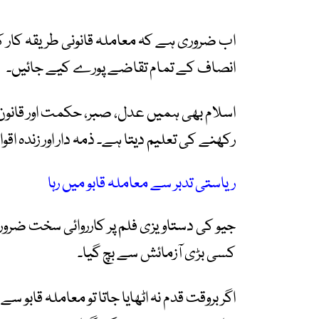
اب ضروری ہے کہ معاملہ قانونی طریقہ کار کے
انصاف کے تمام تقاضے پورے کیے جائیں۔
اسلام بھی ہمیں عدل، صبر، حکمت اور قانون
رکھنے کی تعلیم دیتا ہے۔ ذمہ دار اور زندہ اقو
ریاستی تدبر سے معاملہ قابو میں رہا
جیو کی دستاویزی فلم پر کارروائی سخت ضرور
کسی بڑی آزمائش سے بچ گیا۔
اگر بروقت قدم نہ اٹھایا جاتا تو معاملہ قابو س