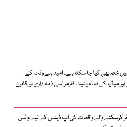
میں ختم بھی کیا جا سکتا ہے۔ امید ہے وقت کے
ر میڈیا کے تمام پلیٹ فارمز اسی ذمہ داری اور قانون
متاثر کرسکنے والے واقعات کی اپ ڈیٹس کے لیے واٹس