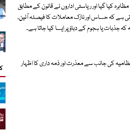
ظاہرہ کیا گیا اور ریاستی اداروں نے قانون کے مطابق
تی ہے کہ حساس اور نازک معاملات کا فیصلہ آئین،
 کہ جذبات یا ہجوم کے دباؤ پر ایسا کیا جاتا ہے۔
نتظامیہ کی جانب سے معذرت اور ذمہ داری کا اظہار
کا