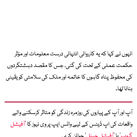
انہوں نے کہا کہ یہ کارروائی انتہائی درست معلومات اور مؤثر
حکمت عملی کے تحت کی گئی، جس کا مقصد دہشتگردوں
کی محفوظ پناہ گاہوں کا خاتمہ اور ملک کی سلامتی کو یقینی
بنانا تھا۔
آپ اور آپ کے پیاروں کی روزمرہ زندگی کو متاثر کرسکنے والے
واقعات کی اپ ڈیٹس کے لیے واٹس ایپ پر وی نیوز کا ’
آفیشل
گروپ
‘ یا ’
آفیشل چینل
‘ جوائن کریں