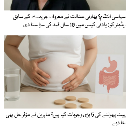
سیاسی انتقام؟ بھارتی عدالت نے معروف جریدے کے سابق
ایڈیٹر کو زیادتی کیس میں 10 سال قید کی سزا سنا دی
پیٹ پھولنے کی 5 بڑی وجوہات کیا ہیں؟ ماہرین نے مؤثر حل بھی
بتا دیے