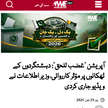
سب کی خبر
آپریشن ’غضب للحق‘: دہشتگردوں کے
ٹھکانوں پر مؤثر کارروائی، وزیر اطلاعات نے
ویڈیو جاری کردی
پیر 29 جون 2026