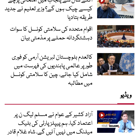
اگلے سال سے پنجاب میں امتحانی پرچے
کیسے چیک ہوں گے؟ وزیر تعلیم نے جدید
طریقہ بتادیا
اقوام متحدہ کی سلامتی کونسل کا سوات
دہشتگردانہ حملے پر مذمتی بیان
کالعدم بلوچستان لبریشن آرمی کو فوری
طور پر عالمی پابندیوں کی فہرست میں
شامل کیا جائے، چین کا سلامتی کونسل
میں مطالبہ
ویڈیو
آزاد کشیر کے عوام نے مسلم لیگ ن پر
اعتماد کیا، ہم پیپلز پارٹی کی بلیک
میلنگ میں نہیں آئیں گے، شاہ غلام قادر