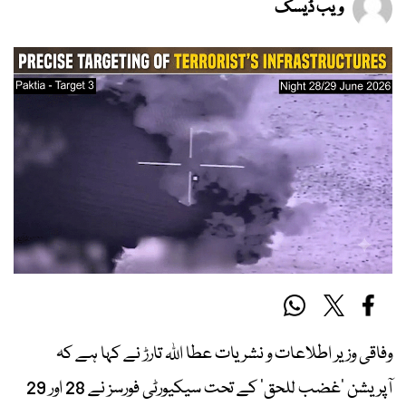
ویب ڈیسک
وفاقی وزیر اطلاعات و نشریات عطا اللہ تارڑ نے کہا ہے کہ
آپریشن ’غضب للحق‘ کے تحت سیکیورٹی فورسز نے 28 اور 29