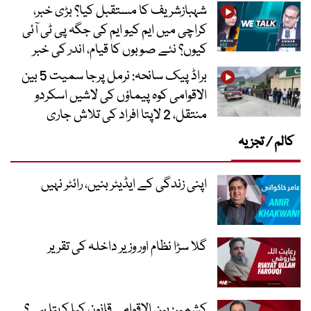
شہبازشریف کا مستقبل کیا؟ بڑی خبر،
کراچی میں ایم کیو ایم کی جگہ پی ٹی آئی
کیوں؟ نئے صوبوں کا قیام، اندر کی خبر
براڈ پیک سانحہ: نرمل پرجا سمیت 5 بین
الاقوامی کوہ پیماؤں کی لاشیں اسکردو
منتقل، 2 لاپتا افراد کی تلاش جاری
کالم / تجزیہ
اپنی زندگی کے ایڈیٹر بنیں، رائٹر نہیں
گلا سڑا نظام اور وزیر داخلہ کی تقریر
کشمیر: بین الاقوامی قانون کیا کہتا ہے؟