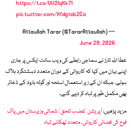
https://t.co/UV2lqXir7I
pic.twitter.com/Xfdgtob2Ca
— Attaullah Tarar (@TararAttaullah)
June 29, 2026
عطا اللہ تارڑ نے سماجی رابطے کی ویب سائٹ ایکس پر جاری
اپنے بیان میں کہا کہ کارروائی کے دوران متعدد دہشتگرد ہلاک
ہوئے، جبکہ ان کے زیر استعمال اسلحہ اور گولہ بارود کے ذخائر
بھی مکمل طور پر تباہ کر دیے گئے۔
مزید پڑھیں:
آپریشن ’غضب للحق‘: شمالی وزیرستان میں پاک
فوج کی فضائی کارروائی، متعدد ٹھکانے تباہ