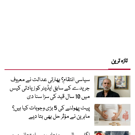
تازہ ترین
سیاسی انتقام؟ بھارتی عدالت نے معروف
جریدے کے سابق ایڈیٹر کو زیادتی کیس
میں 10 سال قید کی سزا سنا دی
پیٹ پھولنے کی 5 بڑی وجوہات کیا ہیں؟
ماہرین نے مؤثر حل بھی بتا دیے