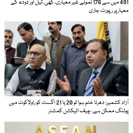
491 میں سے 176 نمونے غیر معیاری، گھی، تیل اور دودھ کے
معیار پر رپورٹ جاری
آزاد کشمیر: دھرنا ختم ہوا تو 20 یا 21 اگست کو راولاکوٹ میں
پولنگ ممکن ہے، چیف الیکشن کمشنر