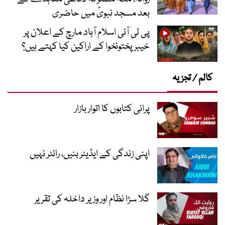
بعد مسجد نبویؐ میں حاضری
پی ٹی آئی اسلام آباد مارچ کے اعلان پر
خیبر پختونخوا کے اراکین کیا کہتے ہیں؟
کالم / تجزیہ
پرانی کتابوں کا اتوار بازار
اپنی زندگی کے ایڈیٹر بنیں، رائٹر نہیں
گلا سڑا نظام اور وزیر داخلہ کی تقریر