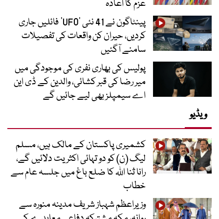
عزم کا اعادہ
پینٹاگون نے 41 نئی ’UFO‘ فائلیں جاری
کردیں، حیران کن واقعات کی تفصیلات
سامنے آگئیں
پولیس کی بھاری نفری کی موجودگی میں
میر رضا کی قبر کشائی، والدین کے ڈی این
اے سیمپلز بھی لیے جائیں گے
ویڈیو
کشمیری پاکستان کے مالک ہیں، مسلم
لیگ (ن) کو دو تہائی اکثریت دلائیں گے،
رانا ثنا اللہ کا ضلع باغ میں جلسہ عام سے
خطاب
وزیراعظم شہباز شریف مدینہ منورہ سے
روانہ، مکہ مشترکہ دفاعی معاہدے کے