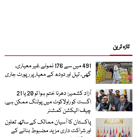
تازہ ترین
491 میں سے 176 نمونے غیر معیاری،
گھی، تیل اور دودھ کے معیار پر رپورٹ جاری
آزاد کشمیر: دھرنا ختم ہوا تو 20 یا 21
اگست کو راولاکوٹ میں پولنگ ممکن ہے،
چیف الیکشن کمشنر
پاکستان کا آسیان ممالک کے ساتھ تعاون
اور شراکت داری مزید مضبوط بنانے کے