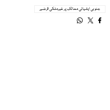
جنوبی ایشیائی ممالک پر غیرملکی قرضے