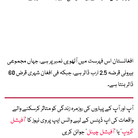
افغانستان اس فہرست میں آٹھویں نمبر پر ہے، جہاں مجموعی
بیرونی قرضہ 2.5 ارب ڈالر ہے، جبکہ فی افغان شہری قرض 60
ڈالر بنتا ہے۔
آپ اور آپ کے پیاروں کی روزمرہ زندگی کو متاثر کرسکنے والے
واقعات کی اپ ڈیٹس کے لیے واٹس ایپ پر وی نیوز کا ’
آفیشل
گروپ
‘ یا ’
آفیشل چینل
‘ جوائن کریں