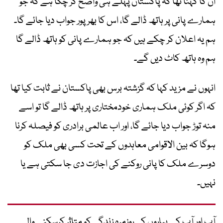
ان کا کہنا تھا کہ پاکستان پہلے ہی واضح کر چکا ہے کہ جو
ہمارے پانی پر ہاتھ ڈالے گا، اس کا بھرپور جواب دیا جائے گا۔
ہم یہ اعلان کر چکے ہیں کہ جو ہمارے پانی کو ہاتھ ڈالے گا
ہم وہ ہاتھ کاٹ دیں گے۔
انہوں نے مزید کہا کہ گزشتہ برس بھی پاکستان نے ثابت کیا تھا
کہ اگر کوئی ملک ہماری خودمختاری پر ہاتھ ڈالے گا تو اسے
منہ توڑ جواب دیا جائے گا، اور اب عالمی برادری کو فیصلہ کرنا
ہوگا کہ بین الاقوامی معاہدوں کے تحت کسی بھی ملک کو
دوسرے ملک کا پانی روکنے کی اجازت دی جا سکتی ہے یا
نہیں۔
آپ اور آپ کے پیاروں کی روزمرہ زندگی کو متاثر کرسکنے والے