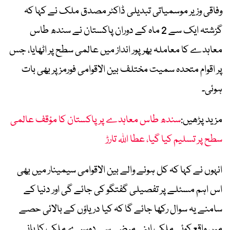
وفاقی وزیر موسمیاتی تبدیلی ڈاکٹر مصدق ملک نے کہا کہ
گزشتہ ایک سے 2 ماہ کے دوران پاکستان نے سندھ طاس
معاہدے کا معاملہ بھرپور انداز میں عالمی سطح پر اٹھایا، جس
پر اقوام متحدہ سمیت مختلف بین الاقوامی فورمز پر بھی بات
ہوئی۔
مزید پڑھیں:
سندھ طاس معاہدے پر پاکستان کا مؤقف عالمی
سطح پر تسلیم کیا گیا، عطا اللہ تارڑ
انہوں نے کہا کہ کل ہونے والے بین الاقوامی سیمینار میں بھی
اس اہم مسئلے پر تفصیلی گفتگو کی جائے گی اور دنیا کے
سامنے یہ سوال رکھا جائے گا کہ کیا دریاؤں کے بالائی حصے
میں واقع کوئی ملک اپنی مرضی سے دوسرے ملک کا پانی