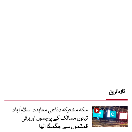
تازہ ترین
مکہ مشترکہ دفاعی معاہدہ: اسلام آباد
تینوں ممالک کے پرچموں اور برقی
قمقموں سے جگمگا اٹھا