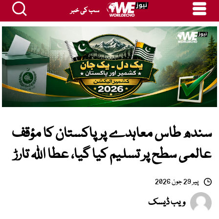
سب کی خبر
سندھ طاس معاہدے پر پاکستان کا مؤقف
عالمی سطح پر تسلیم کیا گیا، عطا اللہ تارڑ
پیر 29 جون 2026
ویب ڈیسک