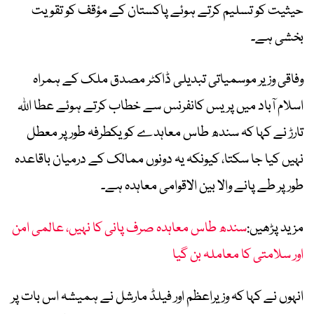
حیثیت کو تسلیم کرتے ہوئے پاکستان کے مؤقف کو تقویت
بخشی ہے۔
وفاقی وزیر موسمیاتی تبدیلی ڈاکٹر مصدق ملک کے ہمراہ
اسلام آباد میں پریس کانفرنس سے خطاب کرتے ہوئے عطا اللہ
تارڑ نے کہا کہ سندھ طاس معاہدے کو یکطرفہ طور پر معطل
نہیں کیا جا سکتا، کیونکہ یہ دونوں ممالک کے درمیان باقاعدہ
طور پر طے پانے والا بین الاقوامی معاہدہ ہے۔
مزید پڑھیں:
سندھ طاس معاہدہ صرف پانی کا نہیں، عالمی امن
اور سلامتی کا معاملہ بن گیا
انہوں نے کہا کہ وزیراعظم اور فیلڈ مارشل نے ہمیشہ اس بات پر