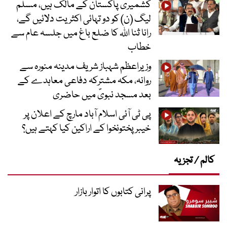
کشمیری پاکستان کے مالک ہیں، مسلم
لیگ (ن) کو دو تہائی اکثریت دلائیں گے،
رانا ثنا اللہ کا ضلع باغ میں جلسہ عام سے
خطاب
وزیراعظم شہباز شریف مدینہ منورہ سے
روانہ، مکہ مشترکہ دفاعی معاہدے کے
بعد مسجد نبویؐ میں حاضری
پی ٹی آئی اسلام آباد مارچ کے اعلان پر
خیبر پختونخوا کے اراکین کیا کہتے ہیں؟
کالم / تجزیہ
پرانی کتابوں کا اتوار بازار