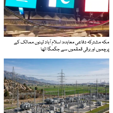
مکہ مشترکہ دفاعی معاہدہ: اسلام آباد تینوں ممالک کے
پرچموں اور برقی قمقموں سے جگمگا اٹھا