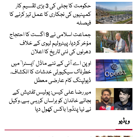
حکومت کا بجلی کی 3 بڑی تقسیم کار
کمپنیوں کی نجکاری کا عمل تیز کرنے کا
فیصلہ
جماعت اسلامی نے 9 اگست کا احتجاج
مؤخر کردیا، پیٹرولیم لیوی کے خلاف
دھرنوں کی نئی تاریخ کا اعلان
اوپن اے آئی کے نئے ماڈل ’ایسٹرا‘ میں
خطرناک سیکیورٹی خدشات کا انکشاف،
ڈیولپنگ کام عارضی معطل
میر رضا علی کیس: پولیس تفتیش کے
بجائے خاندان کو ہراساں کررہی ہے، وکیل
نے نیا پنڈورا باکس کھول دیا
ویڈیو