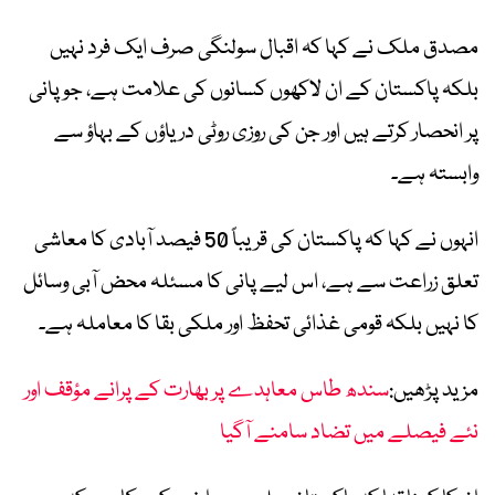
مصدق ملک نے کہا کہ اقبال سولنگی صرف ایک فرد نہیں
بلکہ پاکستان کے ان لاکھوں کسانوں کی علامت ہے، جو پانی
پر انحصار کرتے ہیں اور جن کی روزی روٹی دریاؤں کے بہاؤ سے
وابستہ ہے۔
انہوں نے کہا کہ پاکستان کی قریباً 50 فیصد آبادی کا معاشی
تعلق زراعت سے ہے، اس لیے پانی کا مسئلہ محض آبی وسائل
کا نہیں بلکہ قومی غذائی تحفظ اور ملکی بقا کا معاملہ ہے۔
مزید پڑھیں:
سندھ طاس معاہدے پر بھارت کے پرانے مؤقف اور
نئے فیصلے میں تضاد سامنے آگیا