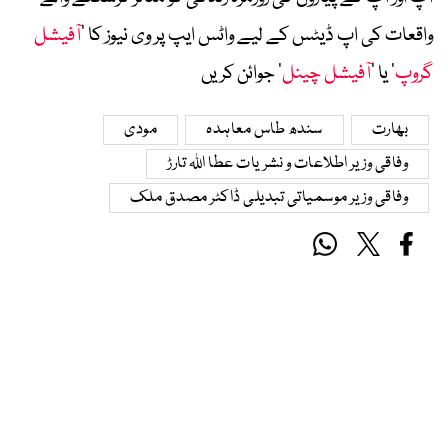
واقعات کی اپ ڈیٹس کے لیے واٹس ایپ پر وی نیوز کا ’
آفیشل
گروپ
‘ یا ’
آفیشل چینل
‘ جوائن کریں
بھارت
سندھ طاس معاہدہ
مودی
وفاقی وزیر اطلاعات و نشریات عطا اللہ تارڑ
وفاقی وزیر موسمیاتی تبدیلی ڈاکٹر مصدق ملک