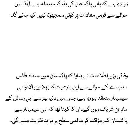
زور دیا ہے کہ پانی پاکستان کی بقا کا معاملہ ہے، لہٰذا اس
حوالے سے قومی مفادات پر کوئی سمجھوتا نہیں کیا جائے گا۔
وفاقی وزیر اطلاعات نے بتایا کہ پاکستان میں سندھ طاس
معاہدے کے حوالے سے اپنی نوعیت کا پہلا بین الاقوامی
سیمینار منعقد ہو رہا ہے، جس میں دنیا بھر سے آبی وسائل کے
ماہرین شریک ہوں گے۔ ان کا کہنا تھا کہ اس سیمینار سے
پاکستان کے مؤقف کو عالمی سطح پر مزید تقویت ملے گی۔