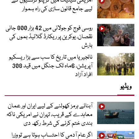
امریکی سینیٹ میں کرپٹو کرنسیوں کے
لیے جامع قانون سازی کی راہ ہموار
روسی فوج کو جولائی میں 42 ہزار 800 جانی
نقصان، یوکرین پر ریکارڈ گلائیڈ بموں کی
بارش
نائجیریا میں تاریخ کا سب سے بڑا ریسکیو
آپریشن، 6ماہ تک جنگل میں قید 308
افراد آزاد
ویڈیو
آبنائے ہرمز کھولنے کے لیے ایران اور عمان
معاہدے کے قریب، تہران نے امریکی ناکہ
بندی ختم کرنے کی شرط رکھ دی
اگر عام آدمی کا احتساب ہوتا ہے تو وزرا