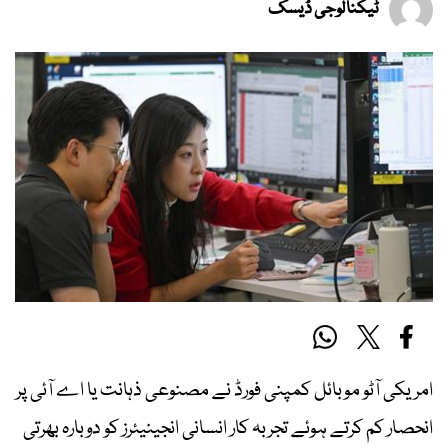
ٹیکنالوجی ڈیسک
امریکی آٹو موبائل کمپنی فورڈ نے مصنوعی ذہانت یا اے آئی پر
انحصار کم کرتے ہوئے تجربہ کار انسانی انجینیئرز کو دوبارہ بھرتی