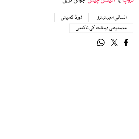
گروپ
‘ یا ’
آفیشل چینل
‘ جوائن کریں
انسانی انجینیئرز
فورڈ کمپنی
مصنوعی ذہانت کی ناکامی