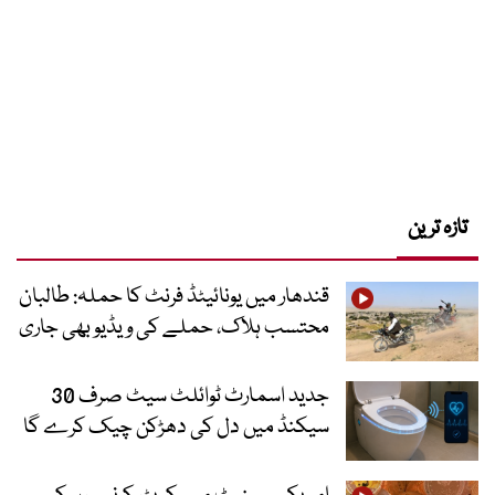
تازہ ترین
قندھار میں یونائیٹڈ فرنٹ کا حملہ: طالبان
محتسب ہلاک، حملے کی ویڈیو بھی جاری
جدید اسمارٹ ٹوائلٹ سیٹ صرف 30
سیکنڈ میں دل کی دھڑکن چیک کرے گا