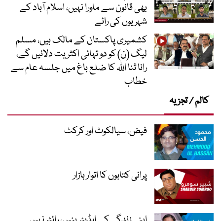
بھی قانون سے ماورا نہیں، اسلام آباد کے
شہریوں کی رائے
کشمیری پاکستان کے مالک ہیں، مسلم
لیگ (ن) کو دو تہائی اکثریت دلائیں گے،
رانا ثنا اللہ کا ضلع باغ میں جلسہ عام سے
خطاب
کالم / تجزیہ
فیض، سیالکوٹ اور کرکٹ
پرانی کتابوں کا اتوار بازار
اپنی زندگی کے ایڈیٹر بنیں، رائٹر نہیں