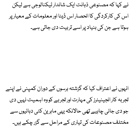
نے کہا کہ مصنوعی ذہانت ایک شاندار ٹیکنالوجی ہے لیکن
اس کی کارکردگی کا انحصار اس ڈیٹا اور معلومات کے معیار پر
ہوتا ہے جن کی بنیاد پر اسے تربیت دی جاتی ہے۔
انہوں نے اعتراف کیا کہ گزشتہ برسوں کے دوران کمپنی نے اپنے
تجربہ کار انجینیئرز کی مہارت اور تجربے کو وہ اہمیت نہیں دی
جو دی جانی چاہیے تھی حالانکہ یہی ماہرین کئی دہائیوں سے
مختلف مصنوعات کی تیاری کے مراحل سے گزر چکے ہیں۔