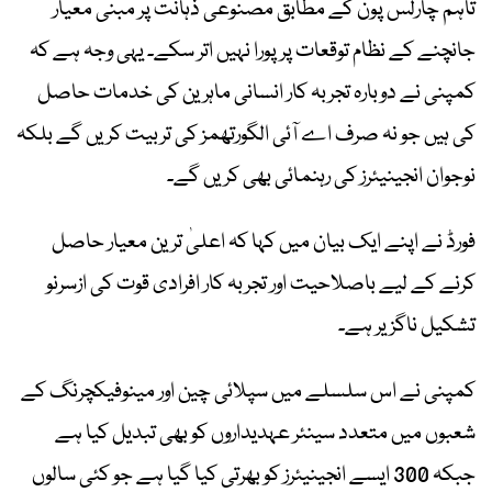
تاہم چارلس پون کے مطابق مصنوعی ذہانت پر مبنی معیار
جانچنے کے نظام توقعات پر پورا نہیں اتر سکے۔ یہی وجہ ہے کہ
کمپنی نے دوبارہ تجربہ کار انسانی ماہرین کی خدمات حاصل
کی ہیں جو نہ صرف اے آئی الگورتھمز کی تربیت کریں گے بلکہ
نوجوان انجینیئرز کی رہنمائی بھی کریں گے۔
فورڈ نے اپنے ایک بیان میں کہا کہ اعلیٰ ترین معیار حاصل
کرنے کے لیے باصلاحیت اور تجربہ کار افرادی قوت کی ازسرنو
تشکیل ناگزیر ہے۔
کمپنی نے اس سلسلے میں سپلائی چین اور مینوفیکچرنگ کے
شعبوں میں متعدد سینئر عہدیداروں کو بھی تبدیل کیا ہے
جبکہ 300 ایسے انجینیئرز کو بھرتی کیا گیا ہے جو کئی سالوں