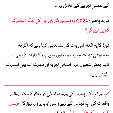
کے عملی تجربے کے حامل ہیں۔
مزید پڑھیں:
2024: وہ مشہور گاڑیاں جن کی جگہ الیکٹرک
کاریں لیں گی؟
فورڈ کا یہ اقدام اس بات کی نشاندہی کرتا ہے کہ اگرچہ
مصنوعی ذہانت جدید صنعتوں میں اہم کردار ادا کر رہی ہے
تاہم بعض شعبوں میں انسانی تجربہ اور مہارت اب بھی اہمیت
رکھتے ہیں۔
آپ اور آپ کے پیاروں کی روزمرہ زندگی کو متاثر کرسکنے والے
واقعات کی اپ ڈیٹس کے لیے واٹس ایپ پر وی نیوز کا ’
آفیشل