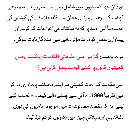
فورڈ ان بڑی کمپنیوں میں شامل رہی ہے جنہوں نے مصنوعی
ذہانت کے بڑھتے ہوئے رجحان سے فائدہ اٹھانے کی کوشش کی
خصوصاً اس امید پر کہ یہ ٹیکنالوجی اخراجات کم کرنے اور
پیداواری عمل کو مزید مؤثر بنانے میں مددگار ثابت ہوگی۔
مزید پڑھیے:
گاڑیوں میں حفاظتی اقدامات: پاکستان میں
کمپنیاں قانون پر کتنے فیصد عمل کرتی ہیں؟
اسی مقصد کے تحت کمپنی نے اپنے مختلف پیداواری مراکز
میں تقریباً 900 اے آئی سے چلنے والے کیمرے نصب کیے
تھے جن کا مقصد مصنوعات میں موجود خامیوں کی فوری
نشاندہی اور سپلائی چین میں رکاوٹوں کو کم کرنا تھا۔