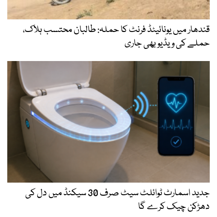
قندھار میں یونائیٹڈ فرنٹ کا حملہ: طالبان محتسب ہلاک،
حملے کی ویڈیو بھی جاری
جدید اسمارٹ ٹوائلٹ سیٹ صرف 30 سیکنڈ میں دل کی
دھڑکن چیک کرے گا