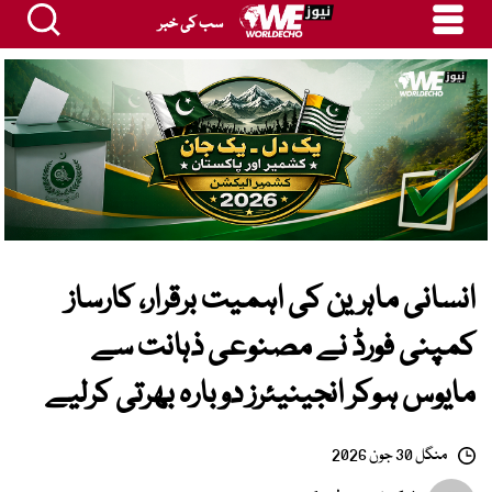
سب کی خبر
انسانی ماہرین کی اہمیت برقرار، کارساز
کمپنی فورڈ نے مصنوعی ذہانت سے
مایوس ہوکر انجینیئرز دوبارہ بھرتی کرلیے
منگل 30 جون 2026