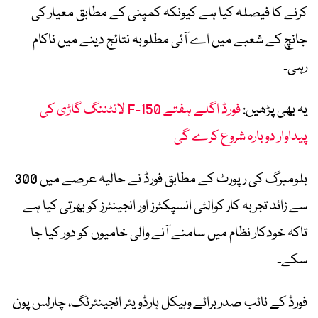
کرنے کا فیصلہ کیا ہے کیونکہ کمپنی کے مطابق معیار کی
جانچ کے شعبے میں اے آئی مطلوبہ نتائج دینے میں ناکام
رہی۔
یہ بھی پڑھیں:
فورڈ اگلے ہفتے F-150 لائٹننگ گاڑی کی
پیداوار دوبارہ شروع کرے گی
بلومبرگ کی رپورٹ کے مطابق فورڈ نے حالیہ عرصے میں 300
سے زائد تجربہ کار کوالٹی انسپکٹرز اور انجینئرز کو بھرتی کیا ہے
تاکہ خودکار نظام میں سامنے آنے والی خامیوں کو دور کیا جا
سکے۔
فورڈ کے نائب صدر برائے وہیکل ہارڈویئر انجینئرنگ، چارلس پون