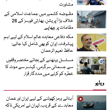
مشاورت
مقبوضہ کشمیر میں جماعت اسلامی کے
خلاف بڑا آپریشن، بھارتی فورسز کے 26
مقامات پر چھاپے
مکہ دفاعی معاہدہ عالمِ اسلام کے لیے اہم
پیشرفت، ایران کو بھی شامل کیا جائے:
حافظ نعیم الرحمان
مسلسل بیٹھنے کے بجائے مختصر وقفوں
سے جسمانی سرگرمی، کینسر سے موت کا
خطرہ کم کرنے میں مددگار قرار
ویڈیو
آبنائے ہرمز کھولنے کے لیے ایران اور عمان
معاہدے کے قریب، تہران نے امریکی ناکہ