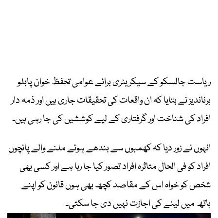
ریاست جالسکو کے سیکریٹری برائے عوامی تحفظ خوان پابلو
ہرناندیز نے بتایا کہ ان واقعات کی تحقیقات جاری ہیں اور ذمہ دار
افراد کی شناخت اور گرفتاری کے لیے کوششیں کی جا رہی ہیں۔
انہوں نے زور دیا کہ کھمبوں سے بندھے ہوئے ملنے والے پانچوں
افراد کو فی الحال متاثرہ افراد تصور کیا جا رہا ہے اور کسی بھی
شخص کو خواہ اس کے مقاصد کچھ بھی ہوں قانون کو اپنے
ہاتھ میں لینے کی اجازت نہیں دی جا سکتی۔