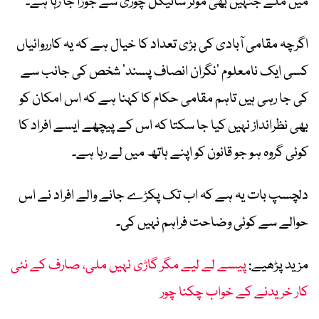
میں ملے جنہیں بھی موٹر سائیکل چوری سے جوڑا جا رہا ہے۔
اگرچہ مقامی آبادی کی بڑی تعداد کا خیال ہے کہ یہ کارروائیاں
کسی ایک نامعلوم ’نگران انصاف پسند‘ شخص کی جانب سے
کی جا رہی ہیں تاہم مقامی حکام کا کہنا ہے کہ اس امکان کو
بھی نظرانداز نہیں کیا جا سکتا کہ اس کے پیچھے ایسے افراد کا
کوئی گروہ ہو جو قانون کو اپنے ہاتھ میں لے رہا ہے۔
دلچسپ بات یہ ہے کہ اب تک پکڑے جانے والے افراد نے اس
حوالے سے کوئی وضاحت فراہم نہیں کی۔
مزید پڑھیے:
پیسے لے لیے مگر گاڑی نہیں ملی، صارف کے نئی
کار خریدنے کے خواب چکنا چور