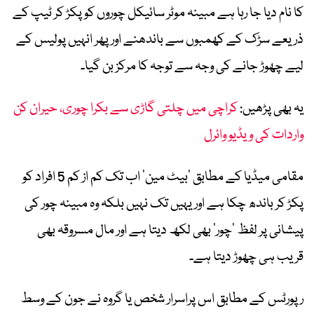
کا نام دیا جا رہا ہے مبینہ موٹر سائیکل چوروں کو پکڑ کر ٹیپ کے
ذریعے سڑک کے کھمبوں سے باندھنے اور پھر انہیں پولیس کے
لیے چھوڑ جانے کی وجہ سے توجہ کا مرکز بن گیا۔
یہ بھی پڑھیں:
کراچی میں چلتی گاڑی سے بکرا چوری، حیران کن
واردات کی ویڈیو وائرل
مقامی میڈیا کے مطابق ’بیٹ مین‘ اب تک کم از کم 5 افراد کو
پکڑ کر باندھ چکا ہے اور یہیں تک نہیں بلکہ وہ مبینہ چور کی
پیشانی پر لفظ ’چور‘ بھی لکھ دیتا ہے اور مال مسروقہ بھی
قریب ہی چھوڑ دیتا ہے۔
رپورٹس کے مطابق اس پراسرار شخص یا گروہ نے جون کے وسط