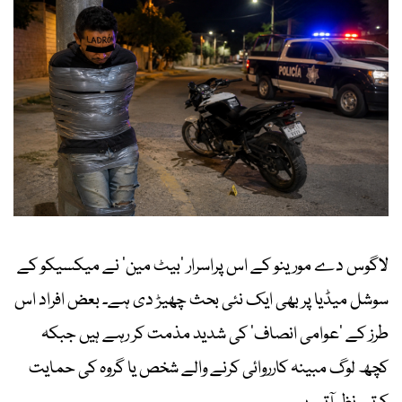
لاگوس دے مورینو کے اس پراسرار ’بیٹ مین‘ نے میکسیکو کے
سوشل میڈیا پر بھی ایک نئی بحث چھیڑ دی ہے۔ بعض افراد اس
طرز کے ’عوامی انصاف‘ کی شدید مذمت کر رہے ہیں جبکہ
کچھ لوگ مبینہ کارروائی کرنے والے شخص یا گروہ کی حمایت