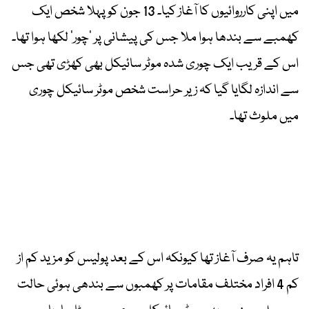
میں اپنی کارروائیوں کا آغاز کیا۔ 13 جون کو پہلا شخص ایک
کھمبے سے بندھا ہوا ملا جس کی پیشانی پر ’چور‘ لکھا ہوا تھا۔
اس کے قریب ایک چوری شدہ موٹر سائیکل بھی کھڑی تھی جس
سے اندازہ لگایا گیا کہ زیر حراست شخص موٹر سائیکل چوری
میں ملوث تھا۔
تاہم یہ صرف آغاز تھا کیونکہ اس کے بعد پولیس کو مزید کم از
کم 4 افراد مختلف مقامات پر کھمبوں سے بندھی ہوئی حالت