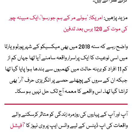
کرتے نظر آتے ہیں۔
مزید پڑھیں:
امریکا: ’ہوئے مر کے ہم جو رسوا‘، ایک مبینہ چور
کی موت کے 128 برس بعد تدفین
واضح رہے کہ سنہ 2018 میں بھی میکسیکو کے شہر پورٹو ویارتا
میں اسی نوعیت کا ایک پراسرار واقعہ سامنے آیا تھا جہاں کم از
کم 11 افراد کو برہنہ حالت میں کھمبوں سے بندھا ہوا پایا گیا تھا
جبکہ ان کے سروں کے پچھلے حصے پر انگریزی حرف ’آر‘ بھی
تراشا گیا تھا۔ اس واقعے کا معمہ آج تک حل نہیں ہو سکا۔
آپ اور آپ کے پیاروں کی روزمرہ زندگی کو متاثر کرسکنے والے
واقعات کی اپ ڈیٹس کے لیے واٹس ایپ پر وی نیوز کا ’
آفیشل