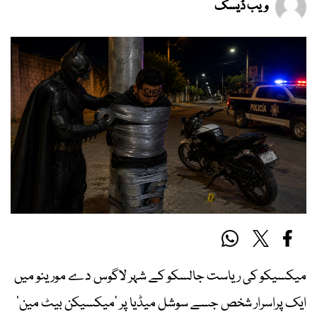
ویب ڈیسک
میکسیکو کی ریاست جالسکو کے شہر لاگوس دے مورینو میں
ایک پراسرار شخص جسے سوشل میڈیا پر ’میکسیکن بیٹ مین‘