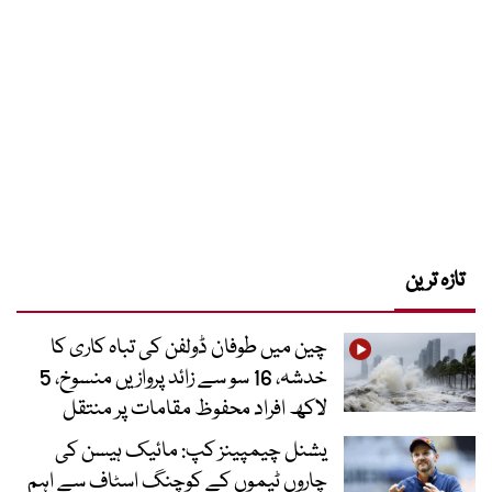
تازہ ترین
چین میں طوفان ڈولفن کی تباہ کاری کا
خدشہ، 16 سو سے زائد پروازیں منسوخ، 5
لاکھ افراد محفوظ مقامات پر منتقل
یشنل چیمپینز کپ: مائیک ہیسن کی
چاروں ٹیموں کے کوچنگ اسٹاف سے اہم