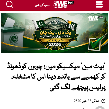
سب کی خبر
’بیٹ مین‘ میکسیکو میں: چوروں کو ڈھونڈ
کر کھمبے سے باندھ دینا اس کا مشغلہ،
پولیس پیچھے لگ گئی
منگل 30 جون 2026