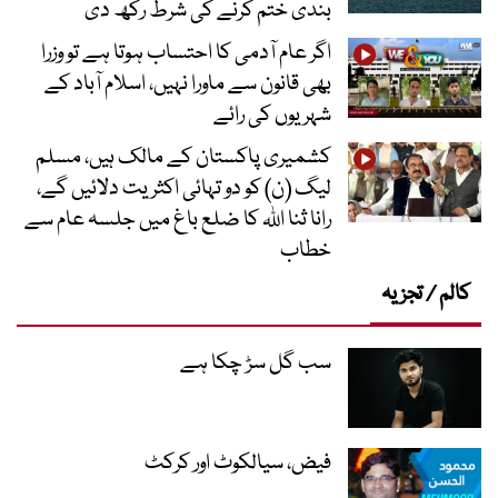
بندی ختم کرنے کی شرط رکھ دی
اگر عام آدمی کا احتساب ہوتا ہے تو وزرا
بھی قانون سے ماورا نہیں، اسلام آباد کے
شہریوں کی رائے
کشمیری پاکستان کے مالک ہیں، مسلم
لیگ (ن) کو دو تہائی اکثریت دلائیں گے،
رانا ثنا اللہ کا ضلع باغ میں جلسہ عام سے
خطاب
کالم / تجزیہ
سب گل سڑ چکا ہے
فیض، سیالکوٹ اور کرکٹ