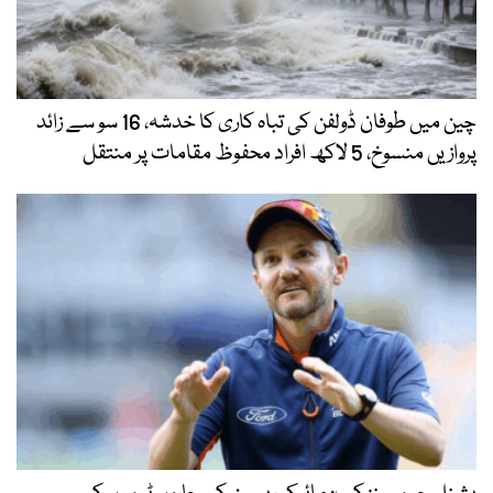
چین میں طوفان ڈولفن کی تباہ کاری کا خدشہ، 16 سو سے زائد
پروازیں منسوخ، 5 لاکھ افراد محفوظ مقامات پر منتقل