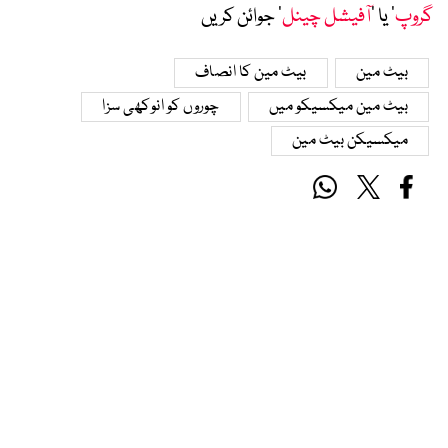
گروپ
‘ یا ’
آفیشل چینل
‘ جوائن کریں
بیٹ مین
بیٹ مین کا انصاف
بیٹ مین میکسیکو میں
چوروں کو انوکھی سزا
میکسیکن بیٹ مین