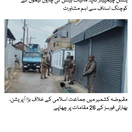
یشنل چیمپینز کپ: مائیک ہیسن کی چاروں ٹیموں کے
کوچنگ اسٹاف سے اہم مشاورت
مقبوضہ کشمیر میں جماعت اسلامی کے خلاف بڑا آپریشن،
بھارتی فورسز کے 26 مقامات پر چھاپے