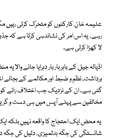
علیمہ خان کارکنوں کو متحرک کرتی رہیں م
رہے، یہ اس امر کی نشاندہی کرتا ہے کہ جذب
لا کھڑا کرتی ہے۔
اڈیالہ جیل کے باہر بار بار دہرایا جانے والا
برداشت، نظم و ضبط اور مکالمے کے بجائے اشت
گئی ہے۔ ان کے نزدیک جب اختلاف رائے کو س
مخالفین سے پہلے آپس میں ہی دست و گریبا
یہ محض ایک احتجاج کا واقعہ نہیں بلکہ 
شائستگی کی جگہ بدتمیزی، دلیل کی جگہ دھ