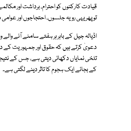
قیادت کارکنوں کو احترام، برداشت اور مکالم
تو پھر یہی رویہ جلسوں، احتجاجوں اور عوامی م
اڈیالہ جیل کے باہر ہر ہفتے سامنے آنے والے
دعویٰ کرتے ہیں کہ حقوق اور جمہوریت کے د
تلخی نمایاں دکھائی دیتی ہے، جس کے نتیج
کے بجائے ایک ہجوم کا تاثر دینے لگتی ہے۔