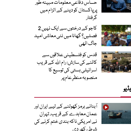
حساس دفاعی معلومات مبینہ طور
پر پاکستان کو دینے کے الزام میں
گرفتار
کاجو کے درختوں سے ایک نہیں 2
فصلیں؟ گھانا میں نئی معاشی امید
جاگ اٹھی
قدس کو فلسطینی علاقوں سے
کاٹنے کی سازش: رام اللہ کے قریب
اسرائیلی بستی کی توسیع کا
منصوبہ منظرِ عام پر
ڈیو
آبنائے ہرمز کھولنے کے لیے ایران اور
عمان معاہدے کے قریب، تہران
نے امریکی ناکہ بندی ختم کرنے کی
شرط رکھ دی