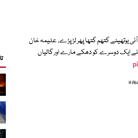
 آئی یوتھیئے گتھم گتھا پھر لڑ پڑے، علیمہ خان
مانے ایک دوسرے کو دھکے مارے اور گالیاں
تا
p