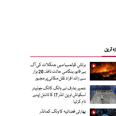
زہ ترین
برٹش کولمبیا میں جنگلات کی آگ
بے قابو، ہنگامی حالت نافذ، 20 ہزار
سے زائد افراد نقل مکانی پر مجبور
عمیر عارف نے ہانگ کانگ جونیئر
اسکواش اوپن انڈر 17 کا ٹائٹل اپنے
نام کرلیا
بھارتی فضائیہ کا ونگ کمانڈر