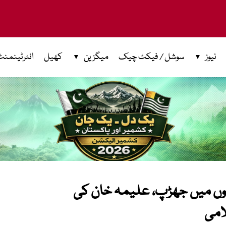
نیوز
سوشل / فیکٹ چیک
میگزین
کھیل
انٹرٹینمنٹ
رکنوں میں جھڑپ، علیمہ خان کی
لامی