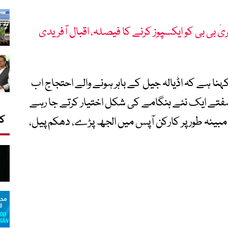
یٰ بی بی کو ایکسپوز کرنے کا فیصلہ، اقبال آفریدی
کہنا ہے کہ اڈیالہ جیل کے باہر ہونے والے احتجاج اب
تے ایک نئے ہنگامے کی شکل اختیار کرتے جا رہے
کا
 مبینہ طور پر کارکن آپس میں الجھ پڑے، دھکم پیل،