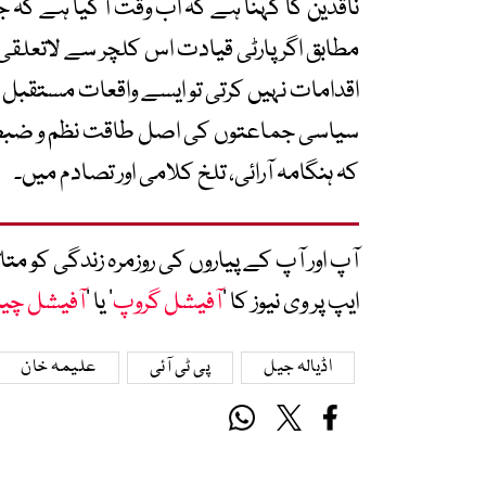
ناقدین کا کہنا ہے کہ اب وقت آ گیا ہے کہ
مطابق اگر پارٹی قیادت اس کلچر سے لاتعلقی
اقدامات نہیں کرتی تو ایسے واقعات مستقبل م
سیاسی جماعتوں کی اصل طاقت نظم و ضبط، ب
کہ ہنگامہ آرائی، تلخ کلامی اور تصادم میں۔
آپ اور آپ کے پیاروں کی روزمرہ زندگی کو 
ایپ پر وی نیوز کا ’
آفیشل گروپ
‘ یا ’
آفیشل چی
اڈیالہ جیل
پی ٹی آئی
علیمہ خان