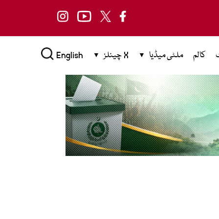
کالم
ملٹی میڈیا
X چینلز
English