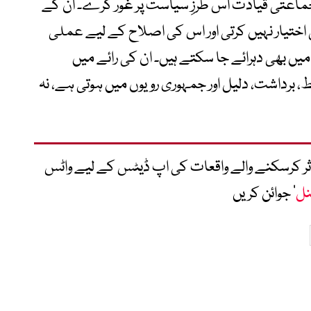
 جماعتی قیادت اس طرزِ سیاست پر غور کرے۔ ان کے
 اختیار نہیں کرتی اور اس کی اصلاح کے لیے عملی
یں بھی دہرائے جا سکتے ہیں۔ ان کی رائے میں
رداشت، دلیل اور جمہوری رویوں میں ہوتی ہے، نہ
متاثر کرسکنے والے واقعات کی اپ ڈیٹس کے لیے واٹس
نل
‘ جوائن کریں