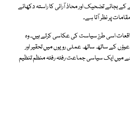
ے کے بجائے تضحیک اور محاذ آرائی کا راستہ دکھائے
قامات پر نظر آتا ہے۔
 واقعات اسی طرزِ سیاست کی عکاسی کرتے ہیں۔ وہ
عوؤں کے ساتھ ساتھ عملی رویوں میں تحقیر اور
ے میں ایک سیاسی جماعت رفتہ رفتہ منظم تنظیم