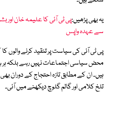
سکتے ہیں۔
یہ بھی پڑھیں:
پی ٹی آئی کا علیمہ خان اور بشر
سے عہدہ واپس
پی ٹی آئی کی سیاست پر تنقید کرنے والوں کا 
محض سیاسی اجتماعات نہیں رہے بلکہ ہر ہف
ہیں۔ ان کے مطابق تازہ احتجاج کے دوران بھی
تلخ کلامی اور گالم گلوچ دیکھنے میں آئی۔