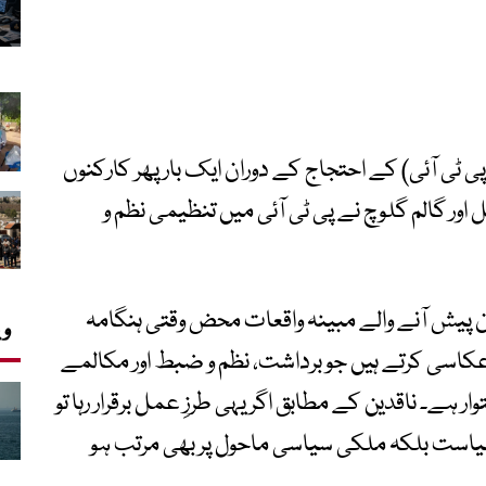
ی ٹی آئی) کے احتجاج کے دوران ایک بار پھر کارکنوں
اور گالم گلوچ نے پی ٹی آئی میں تنظیمی نظم و
ران پیش آنے والے مبینہ واقعات محض وقتی ہنگامہ
وی
عکاسی کرتے ہیں جو برداشت، نظم و ضبط اور مکالمے
ر ہے۔ ناقدین کے مطابق اگر یہی طرزِ عمل برقرار رہا تو
ست بلکہ ملکی سیاسی ماحول پر بھی مرتب ہو