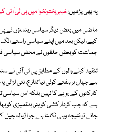
یہ بھی پڑھیں:
خیبرپختونخوا میں پی ٹی آئی ک
ماضی میں بعض دیگر سیاسی رہنماؤں نے پی
کیے، لیکن بعد میں اپنے سیاسی راستے الگ کر
جماعت کو بعض حلقوں نے محض سیاسی فائد
تنقید کرنے والوں کے مطابق پی ٹی آئی نے سن
ہے جہاں ہر ہفتے کوئی نیا تنازع، نئی لڑائی ی
کارکنوں کے رویے کا نہیں بلکہ اس سیاسی تر
ہے کہ جب کردار کشی کو ہنر، بدتمیزی کو بہ
جائے تو نتیجہ وہی نکلتا ہے جو اڈیالہ جیل کے