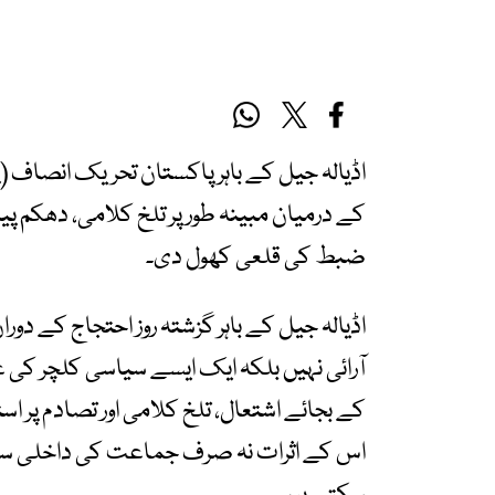
اڈیالہ جیل کے باہر پاکستان تحریک انصاف (پ
کے درمیان مبینہ طور پر تلخ کلامی، دھکم پیل 
ضبط کی قلعی کھول دی۔
اڈیالہ جیل کے باہر گزشتہ روز احتجاج کے دو
آرائی نہیں بلکہ ایک ایسے سیاسی کلچر کی 
کے بجائے اشتعال، تلخ کلامی اور تصادم پر استوا
اس کے اثرات نہ صرف جماعت کی داخلی سیا