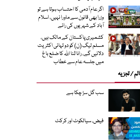
اگر عام آدمی کا احتساب ہوتا ہے تو
وزرا بھی قانون سے ماورا نہیں، اسلام
آباد کے شہریوں کی رائے
کشمیری پاکستان کے مالک ہیں،
مسلم لیگ (ن) کو دو تہائی اکثریت
دلائیں گے، رانا ثنا اللہ کا ضلع باغ
میں جلسہ عام سے خطاب
لم / تجزیہ
سب گل سڑ چکا ہے
فیض، سیالکوٹ اور کرکٹ