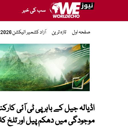
سب کی خبر
صفحہ اول
تازہ ترین
آزاد کشمیر الیکشن 2026
اڈیالہ جیل کے باہر پی ٹی آئی کا
موجودگی میں دھکم پیل اور تلخ ک