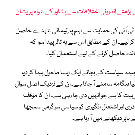
ے بڑھتے اندرونی اختلافات سے پشاور کے عوام پریشان
 ٹی آئی کی حمایت سے اہم پارلیمانی عہدے حاصل
 لیے۔ ان کے مطابق اس سے یہ تاثر پیدا ہوا کہ
ہ حاصل کرنے کے لیے استعمال کیا۔
جیدہ سیاست کے بجائے ایک ایسا ماحول پیدا کر دیا
ا نیا ہنگامہ سامنے آ جاتا ہے۔ ان کے نزدیک اصل سوال
بیت کا ہے جو انہیں دی جا رہی ہے۔ ان کا مؤقف
ادری اور اشتعال انگیزی کو سیاسی سرگرمی سمجھا
 باہر دیکھنے میں آ رہا ہے۔