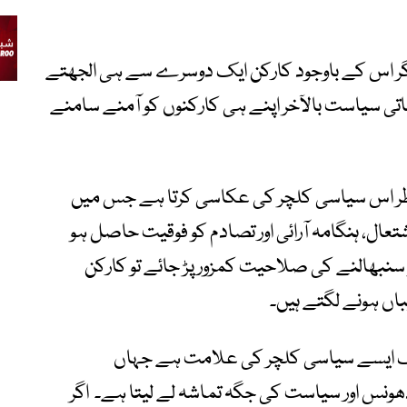
گر اس کے باوجود کارکن ایک دوسرے سے ہی الجھتے
اتی سیاست بالآخر اپنے ہی کارکنوں کو آمنے سامنے
 یہ منظر اس سیاسی کلچر کی عکاسی کرتا ہے جس میں
عال، ہنگامہ آرائی اور تصادم کو فوقیت حاصل ہو
نبھالنے کی صلاحیت کمزور پڑ جائے تو کارکن
ں ہونے لگتے ہیں۔
ایک ایسے سیاسی کلچر کی علامت ہے جہاں
ونس اور سیاست کی جگہ تماشہ لے لیتا ہے۔ اگر