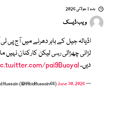
بدھ 1 جولائی 2026
ویب ڈیسک
اڈیالہ جیل کے باہر دھرنے میں آج پی ٹی
لڑائی چھڑاتی رہی لیکن کارکنان نہیں 
دیں۔
ic.twitter.com/pai9BuoyaI
June 30, 2026
— H Abid Hussain (@HAbidHussain66)