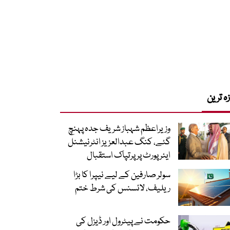
زہ ترین
وزیراعظم شہباز شریف جدہ پہنچ
گئے، کنگ عبدالعزیز انٹرنیشنل
ایئر پورٹ پر پرتپاک استقبال
سولر صارفین کے لیے نیپرا کا بڑا
ریلیف، لائسنس کی شرط ختم
حکومت نے پیٹرول اور ڈیزل کی