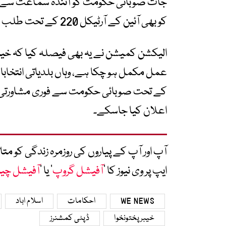
جات صوبائی حکومت کو آئندہ سماعت سے پہ
کو بھی آئین کے آرٹیکل 220 کے تحت طلب کیا جائے گا۔
کے تحت صوبائی حکومت سے فوری مشاورتی اجل
اعلان کیا جاسکے۔
آپ اور آپ کے پیاروں کی روزمرہ زندگی کو 
ایپ پر وی نیوز کا ’
آفیشل گروپ
‘ یا ’
آفیشل چی
WE NEWS
احکامات
اسلام اباد
خیبرپختونخوا
ڈپٹی کمشنرز