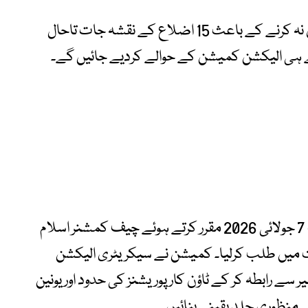
انہوں نے بتایا کہ محکمہ شماریات کے تعاون نہ کرنے کے باعث 15 اضلاع کے نقشہ جات تاحال
ے ہی الیکشن کمیشن کے حوالے کردیے جائیں گے۔
الیکشن کمیشن نے کیس کی آئندہ سماعت 7 جولائی 2026 مقرر کرتے ہوئے چیف کمشنر اسلام
یثیت میں طلب کرلیا۔ کمیشن نے سیکریٹری الیکشن
سے رابطہ کر کے ٹاؤن کارپوریشنز کی حدود اور یونین
 منظوری جلد یقینی بنائیں۔