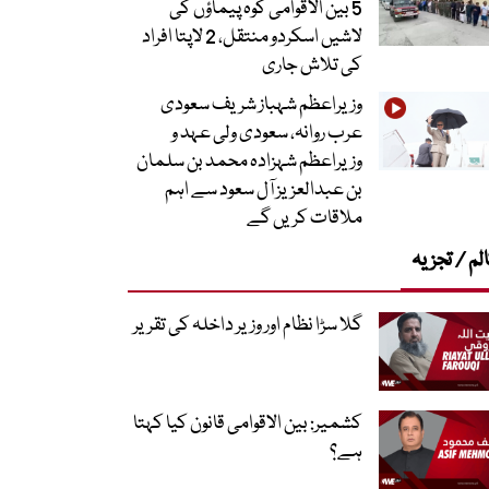
5 بین الاقوامی کوہ پیماؤں کی
لاشیں اسکردو منتقل، 2 لاپتا افراد
کی تلاش جاری
وزیراعظم شہباز شریف سعودی
عرب روانہ، سعودی ولی عہد و
وزیراعظم شہزادہ محمد بن سلمان
بن عبدالعزیز آل سعود سے اہم
ملاقات کریں گے
لم / تجزیہ
گلا سڑا نظام اور وزیر داخلہ کی تقریر
کشمیر: بین الاقوامی قانون کیا کہتا
ہے؟