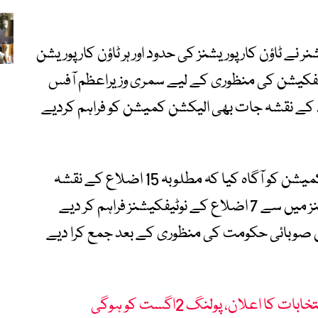
ر نے ٹاؤن کارپوریشنز کی حدود اور ہر ٹاؤن کارپوریشن
ٹیفکیشن کی منظوری کے لیے سمری وزیراعظم آفس
ود کے نقشہ جات بھی الیکشن کمیشن کو فراہم کردیے
سیکریٹری لوکل گورنمنٹ خیبر پختونخوا نے کمیشن کو آگاہ کیا کہ مطلوبہ 15 اضلاع کے نقشہ
جات اور ویلج و نیبرہڈ کونسلوں کے نوٹیفکیشنز میں سے 7 اضلاع کے نوٹیفکیشنز فراہم کر دیے
ع کے نوٹیفکیشن صوبائی حکومت کی منظوری کے بعد جمع کرا دیے
ا اعلان، پولنگ 2اگست کو ہوگی