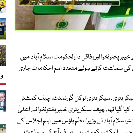
ر پختونخوا اور وفاقی دارالحکومت اسلام آباد میں
س کی سماعت کرتے ہوئے متعدد اہم احکامات جاری
وی
یکریٹری، سیکریٹری لوکل گورنمنٹ، چیف کمشنر
 کیا گیا تھا، چیف سیکریٹری خیبر پختونخوا نے اعلیٰ
سلام آباد نے وزیراعظم ہاؤس میں اہم اجلاس کے
، جسے الیکشن کمیشن نے صرف آج کی سماعت