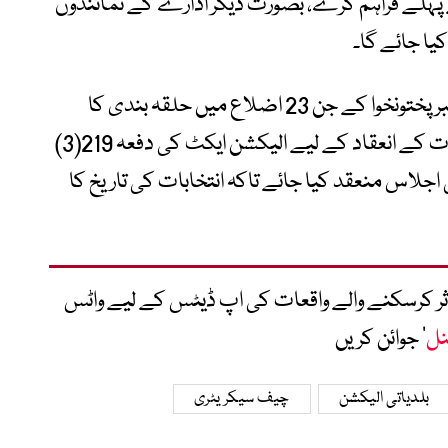
لے فراہم کرے، بصورت دیگر ادارے کے نمائندوں
الیکشن کمیشن نے یہ بھی فیصلہ کیا کہ خیبر پختونخوا کے جن 23 اضلاع میں حلقہ بندی کا
عمل مکمل ہو چکا ہے، وہاں بلدیاتی انتخابات کے انعقاد کے لیے الیکشن ایکٹ کی دفعہ 219(3)
اس منعقد کیا جائے تاکہ انتخابات کی تاریخ کا
متاثر کرسکنے والے واقعات کی اپ ڈیٹس کے لیے واٹس
نل
‘ جوائن کریں
بلدیاتی الیکشن
چیف سیکریٹری