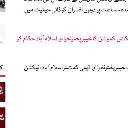
ندہ سماعت پر دونوں افسران کو ذاتی حیثیت میں
یکشن کمیشن کا خیبر پختونخوا اور اسلام آباد حکام کو
ر پختونخوا اور ڈپٹی کمشنر اسلام آباد الیکشن
کا