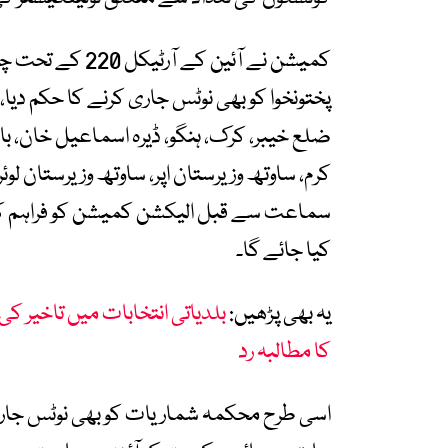
کمیشن نے آئین ک
ضلع خیبر، کرک، ہنگو، ڈیرہ اسماعیل خان، باجوڑ،
کرم، ساوتھ وزیرستان اپر، ساوتھ وزیرستان لوئر
سماعت سے قبل الیکشن کمیشن کو فراہم کر
کیا جائے گا۔
یہ بھی پڑھیں:
کا مطالبہ رد
اسی طرح محکمہ شماریات کو بھی نوٹس جاری 