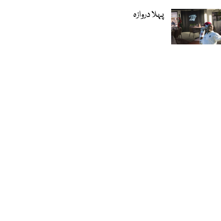
پہلا دروازہ