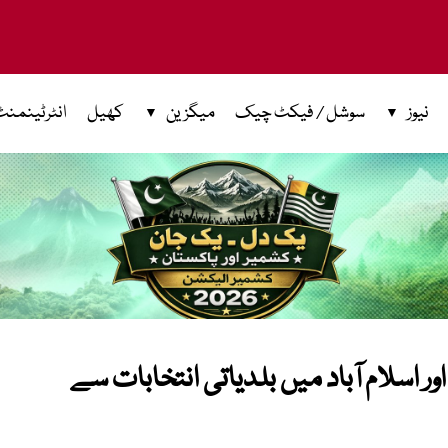
نیوز
سوشل / فیکٹ چیک
میگزین
کھیل
انٹرٹینمنٹ
ر اسلام آباد میں بلدیاتی انتخابات سے