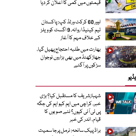
قیمتوں میں کمی کا اعلان کر دیا
اوور 60 کرکٹ ورلڈ کپ: پاکستان
ٹیم کینیڈا روانہ، 9 اگست کو ویلز
کے خلاف مہم کا آغاز
بھارت میں طلبہ احتجاج پھیل گیا،
جھاڑکھنڈ میں بھی ہزاروں نوجوان
سڑکوں پر آگئے
ڈیو
شہبازشریف کا مستقبل کیا؟ بڑی
خبر، کراچی میں ایم کیو ایم کی جگہ
پی ٹی آئی کیوں؟ نئے صوبوں کا
قیام، اندر کی خبر
براڈ پیک سانحہ: نرمل پرجا سمیت