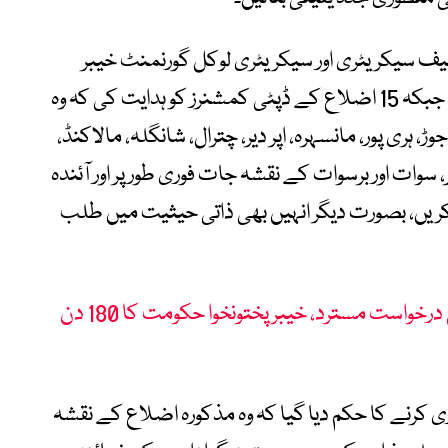
ے آرٹیکل 220 کے تحت چیف سیکریٹری اور سیکریٹری لوکل گورنمنٹ خیبر
پختونخوا کو بھی نوٹس جاری کرنے کا حکم دیا، جبکہ 15 اضلاع کے ڈپٹی کمشنرز کو ہدایت کی کہ وہ
 ہری پور، مانسہرہ، اپر دیر، چترال، شانگلہ، مالاکنڈ،
، سوات اور برسوات کے نقشہ جات فوری طور پر اور آئندہ
یں، بصورت دیگر انہیں بھی ذاتی حیثیت میں طلب
بلدیاتی انتخابات میں تاخیر کی درخواست مسترد، خیبر پختونخوا حکومت کا 180 دن
کرنے کا حکم دیا گیا کہ وہ مذکورہ اضلاع کے نقشہ