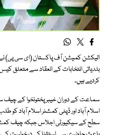
الیکشن کمیشن آف پاکستان (ای سی پی) نے خیب
بلدیاتی انتخابات کے انعقاد سے متعلق کی
کردیے ہیں۔
سماعت کے دوران خیبرپختونخوا کے چیف س
اسلام آباد اور ڈپٹی کمشنر اسلام آباد کو طلب
سطح کے سیکیورٹی اجلاس جبکہ چیف کمشنر ا
باعث حاضری سے استثنا کی درخواست کی