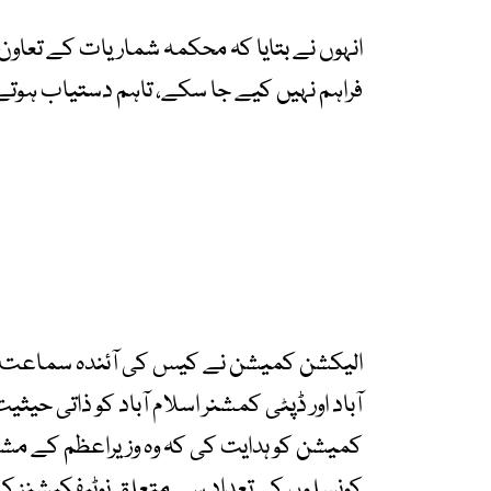
فراہم نہیں کیے جا سکے، تاہم دستیاب ہوت
آباد اور ڈپٹی کمشنر اسلام آباد کو ذاتی ح
کمیشن کو ہدایت کی کہ وہ وزیراعظم کے مشیر 
کونسلوں کی تعداد سے متعلق نوٹیفکیشنز کی