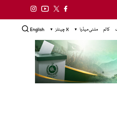
کالم
ملٹی میڈیا
X چینلز
English