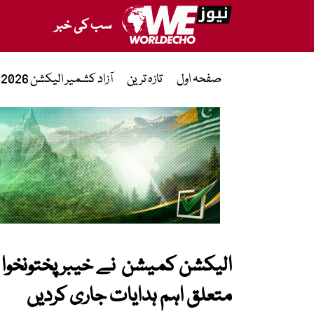
سب کی خبر
صفحہ اول
تازہ ترین
آزاد کشمیر الیکشن 2026
الیکشن کمیشن نے خیبر پختونخوا او
متعلق اہم ہدایات جاری کردیں