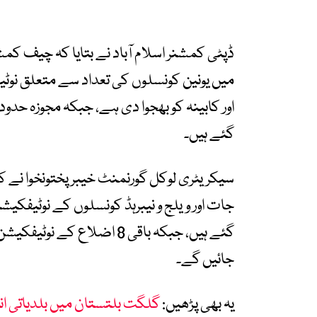
ڈپٹی کمشنر اسلام آباد نے بتایا کہ چیف کمشن
میں یونین کونسلوں کی تعداد سے متعلق نو
اور کابینہ کو بھجوا دی ہے، جبکہ مجوزہ حد
گئے ہیں۔
گئے ہیں، جبکہ باقی 8 اضلا
جائیں گے۔
یہ بھی پڑھیں:
گلگت بلتستان میں بلدیاتی انتخابات ک