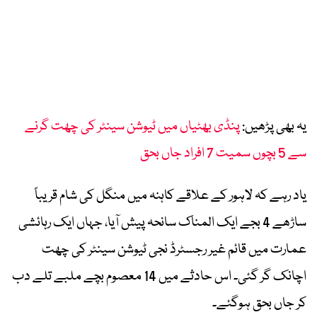
یہ بھی پڑھیں:
پنڈی بھٹیاں میں ٹیوشن سینٹر کی چھت گرنے
سے 5 بچوں سمیت 7 افراد جاں بحق
یاد رہے کہ لاہور کے علاقے کاہنہ میں منگل کی شام قریباً
ساڑھے 4 بجے ایک المناک سانحہ پیش آیا، جہاں ایک رہائشی
عمارت میں قائم غیر رجسٹرڈ نجی ٹیوشن سینٹر کی چھت
اچانک گر گئی۔ اس حادثے میں 14 معصوم بچے ملبے تلے دب
کر جاں بحق ہوگئے۔