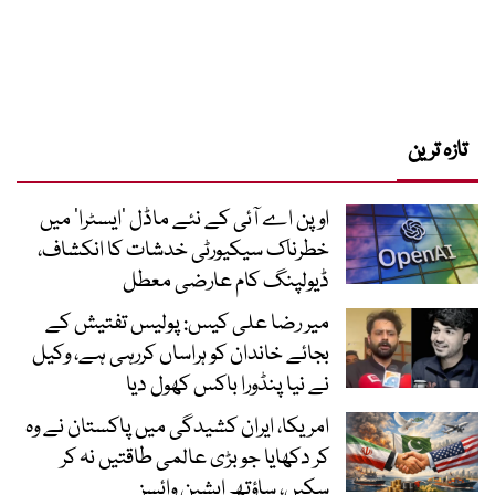
تازہ ترین
اوپن اے آئی کے نئے ماڈل ’ایسٹرا‘ میں
خطرناک سیکیورٹی خدشات کا انکشاف،
ڈیولپنگ کام عارضی معطل
میر رضا علی کیس: پولیس تفتیش کے
بجائے خاندان کو ہراساں کررہی ہے، وکیل
نے نیا پنڈورا باکس کھول دیا
امریکا، ایران کشیدگی میں پاکستان نے وہ
کر دکھایا جو بڑی عالمی طاقتیں نہ کر
سکیں، ساؤتھ ایشین وائسز