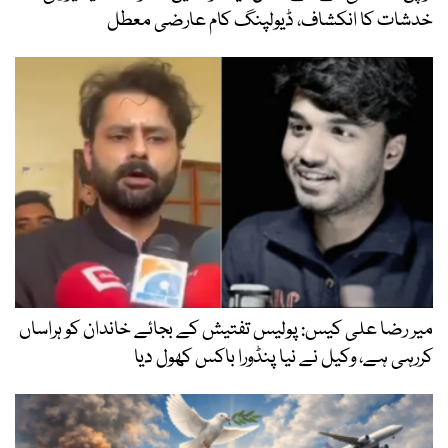
خدشات کا انکشاف، ڈیولپنگ کام عارضی معطل
میر رضا علی کیس: پولیس تفتیش کے بجائے خاندان کو ہراساں
کررہی ہے، وکیل نے نیا پنڈورا باکس کھول دیا