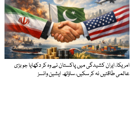
امریکا، ایران کشیدگی میں پاکستان نے وہ کر دکھایا جو بڑی
عالمی طاقتیں نہ کر سکیں، ساؤتھ ایشین وائسز