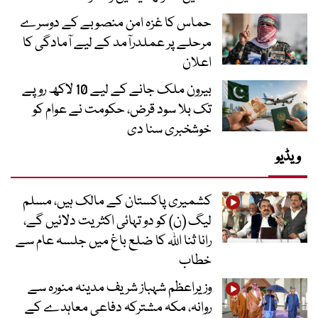
حماس کا غزہ امن منصوبے کے دوسرے
مرحلے پر عملدرآمد کے لیے آمادگی کا
اعلان
بیرون ملک جانے کے لیے 10 لاکھ روپے
تک بلا سود قرض، حکومت نے عوام کو
خوشخبری سنا دی
ویڈیو
کشمیری پاکستان کے مالک ہیں، مسلم
لیگ (ن) کو دو تہائی اکثریت دلائیں گے،
رانا ثنا اللہ کا ضلع باغ میں جلسہ عام سے
خطاب
وزیراعظم شہباز شریف مدینہ منورہ سے
روانہ، مکہ مشترکہ دفاعی معاہدے کے