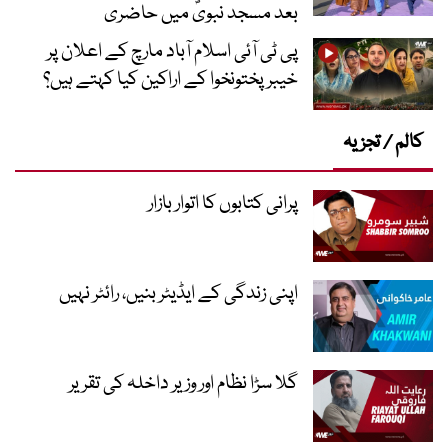
بعد مسجد نبویؐ میں حاضری
پی ٹی آئی اسلام آباد مارچ کے اعلان پر
خیبر پختونخوا کے اراکین کیا کہتے ہیں؟
کالم / تجزیہ
پرانی کتابوں کا اتوار بازار
اپنی زندگی کے ایڈیٹر بنیں، رائٹر نہیں
گلا سڑا نظام اور وزیر داخلہ کی تقریر