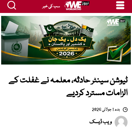
سب کی خبر
ٹیوشن سینٹر حادثہ، معلمہ نے غفلت کے
الزامات مسترد کردیے
بدھ 1 جولائی 2026
ویب ڈیسک