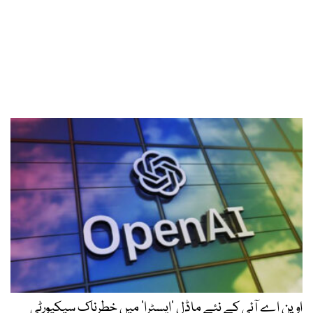
اوپن اے آئی کے نئے ماڈل ’ایسٹرا‘ میں خطرناک سیکیورٹی