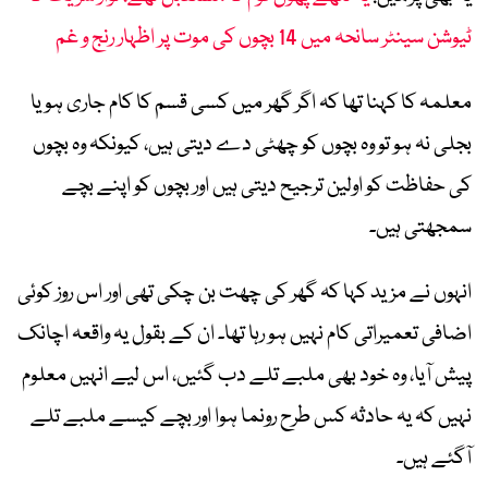
ٹیوشن سینٹر سانحہ میں 14 بچوں کی موت پر اظہار رنج و غم
معلمہ کا کہنا تھا کہ اگر گھر میں کسی قسم کا کام جاری ہو یا
بجلی نہ ہو تو وہ بچوں کو چھٹی دے دیتی ہیں، کیونکہ وہ بچوں
کی حفاظت کو اولین ترجیح دیتی ہیں اور بچوں کو اپنے بچے
سمجھتی ہیں۔
انہوں نے مزید کہا کہ گھر کی چھت بن چکی تھی اور اس روز کوئی
اضافی تعمیراتی کام نہیں ہو رہا تھا۔ ان کے بقول یہ واقعہ اچانک
پیش آیا، وہ خود بھی ملبے تلے دب گئیں، اس لیے انہیں معلوم
نہیں کہ یہ حادثہ کس طرح رونما ہوا اور بچے کیسے ملبے تلے
آگئے ہیں۔