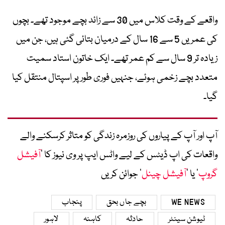
واقعے کے وقت کلاس میں 30 سے زائد بچے موجود تھے۔ بچوں
کی عمریں 5 سے 16 سال کے درمیان بتائی گئی ہیں، جن میں
زیادہ تر 9 سال سے کم عمر تھے۔ ایک خاتون استاد سمیت
متعدد بچے زخمی ہوئے، جنہیں فوری طور پر اسپتال منتقل کیا
گیا۔
آپ اور آپ کے پیاروں کی روزمرہ زندگی کو متاثر کرسکنے والے
واقعات کی اپ ڈیٹس کے لیے واٹس ایپ پر وی نیوز کا ’
آفیشل
گروپ
‘ یا ’
آفیشل چینل
‘ جوائن کریں
WE NEWS
بچے جاں بحق
پنجاب
ٹیوشن سینٹر
حادثہ
کاہنہ
لاہور