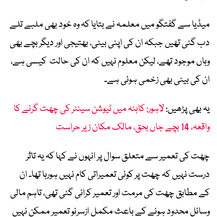
میڈیا سے گفتگو میں معلمہ نے بتایا کہ وہ خود بھی ملبے تلے
دب گئی تھیں جبکہ ان کی اپنی بیٹی، بھتیجی اور دیگر بچے بھی
وہاں موجود تھے، لیکن معلوم نہیں کہ ان کی حالت کیسی ہے،
ان کی بیٹی بھی زخمی ہوئی ہے۔
یہ بھی پڑھیں:
لاہور: کاہنہ میں ٹیوشن سینٹر کی چھت گرنے کا
واقعہ، 14 بچے جاں بحق، مالک مکان زیر حراست
چھت کی تعمیر سے متعلق سوال پر انہوں نے کہا کہ یہ تاثر
درست نہیں کہ چھت پر کوئی تعمیراتی کام نہیں ہورہا تھا۔ ان
کے مطابق چھت کی مرمت اور تعمیر کرائی گئی تھی، تاہم مالی
وسائل محدود ہونے کے باعث مکمل ازسرنو تعمیر ممکن نہیں