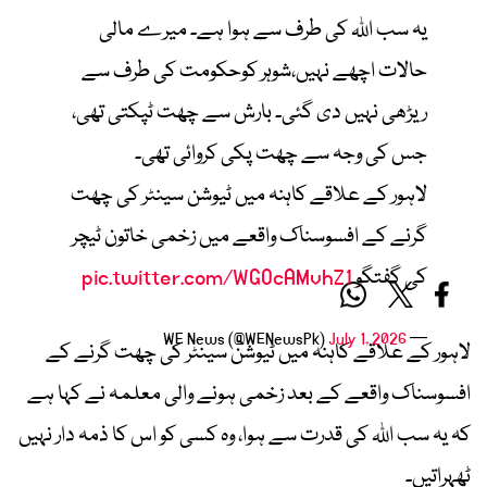
یہ سب اللہ کی طرف سے ہوا ہے۔ میرے مالی
حالات اچھے نہیں،شوہر کوحکومت کی طرف سے
ریڑھی نہیں دی گئی۔ بارش سے چھت ٹپکتی تھی،
جس کی وجہ سے چھت پکی کروائی تھی۔
لاہور کے علاقے کاہنہ میں ٹیوشن سینٹر کی چھت
گرنے کے افسوسناک واقعے میں زخمی خاتون ٹیچر
کی گفتگو
pic.twitter.com/WGOcAMvhZ1
July 1, 2026
— WE News (@WENewsPk)
لاہور کے علاقے کاہنہ میں ٹیوشن سینٹر کی چھت گرنے کے
افسوسناک واقعے کے بعد زخمی ہونے والی معلمہ نے کہا ہے
کہ یہ سب اللہ کی قدرت سے ہوا، وہ کسی کو اس کا ذمہ دار نہیں
ٹھہراتیں۔