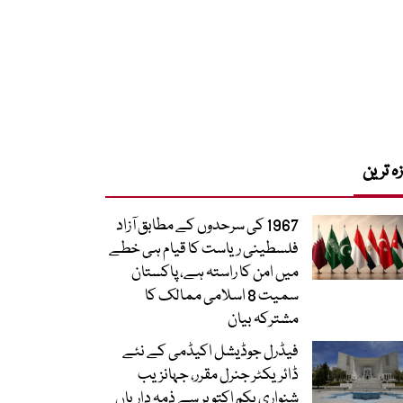
زہ ترین
1967 کی سرحدوں کے مطابق آزاد
فلسطینی ریاست کا قیام ہی خطے
میں امن کا راستہ ہے، پاکستان
سمیت 8 اسلامی ممالک کا
مشترکہ بیان
فیڈرل جوڈیشل اکیڈمی کے نئے
ڈائریکٹر جنرل مقرر، جہانزیب
شنواری یکم اکتوبر سے ذمہ داریاں