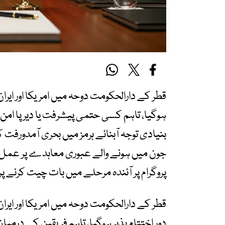
ہوگیا، تاہم کسی حتمی پیشرفت یا دیرپا امن
بنیادی توجہ آبنائے ہرمز میں بحری آمدورفت کی
جون میں ہونے والے عبوری معاہدے پر عمل د
پروگرام پر آئندہ مرحلے میں بات چیت کرنے پر 
دور اختتام پذیر ہوگیا، تاہم فریقین کے در