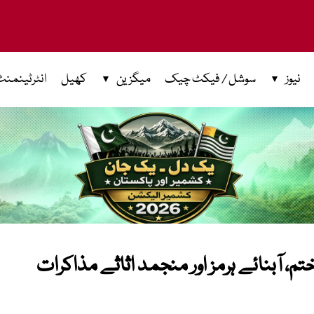
نیوز
سوشل / فیکٹ چیک
میگزین
کھیل
انٹرٹینمنٹ
ختم، آبنائے ہرمز اور منجمد اثاثے مذاکرات