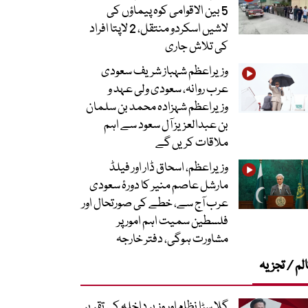
5 بین الاقوامی کوہ پیماؤں کی
لاشیں اسکردو منتقل، 2 لاپتا افراد
کی تلاش جاری
وزیراعظم شہباز شریف سعودی
عرب روانہ، سعودی ولی عہد و
وزیراعظم شہزادہ محمد بن سلمان
بن عبدالعزیز آل سعود سے اہم
ملاقات کریں گے
وزیراعظم، اسحاق ڈار اور فیلڈ
مارشل عاصم منیر کا دورۂ سعودی
عرب آج سے، خطے کی صورتحال اور
فلسطین سمیت اہم امور پر
مشاورت ہوگی، دفتر خارجہ
لم / تجزیہ
گلا سڑا نظام اور وزیر داخلہ کی تقریر