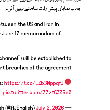
جانب نمایاں پیش رفت سامنے نہیں آئی۔
etween the US and Iran in
he June 17 memorandum of
hannel" will be established to
rt breaches of the agreement.
https://t.co/EZb3NppqfJ
LIVE updates:
pic.twitter.com/77ztGZZ6e0
July 2, 2026
— Al Jazeera English (@AJEnglish)