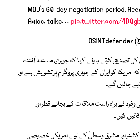
MOU’s 60-day negotiation period. Acco
Axios, talks…
pic.twitter.com/4DQg
ی تصدیق کرتے ہوئے کہا کہ جوہری مسئلہ آئندہ
ہ امریکا کو ایران کے جوہری پروگرام پر تشویش ہے اور
یے جائیں گے۔
 وفود نے براہ راست ملاقات کے بجائے قطر اور
اتیں کیں۔
ڈ کشنر اور مشرق وسطیٰ کے لیے امریکی خصوصی