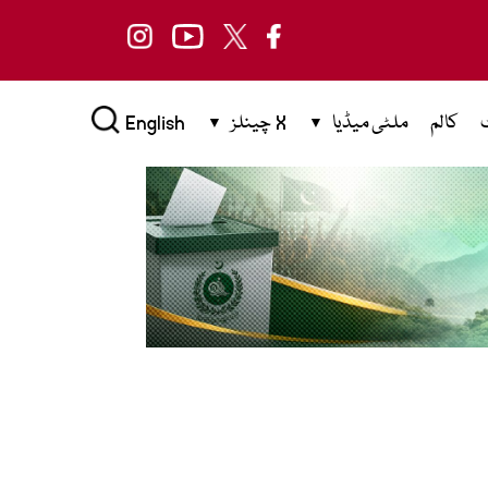
کالم
ملٹی میڈیا
X چینلز
English