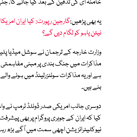
خامنہ ای کی تدفین کے بعد کیا جائے گا، جنہیں 9 جولائی کو سپرد خاک کیا جا
یہ بھی پڑھیں:
گارجین رپورٹ: کیا ایران امریکا
نیتن یاہو کو لگام دیں گے؟
وزارت خارجہ کے ترجمان نے سوشل میڈیا پلیٹ 
مذاکرات میں جنگ بندی پر مبنی مفاہمتی ی
ہے اور یہ مذاکرات سوئٹزرلینڈ میں ہونے والے
بنے ہیں۔
دوسری جانب امریکی صدر ڈونلڈ ٹرمپ نے وا
کیا کہ ایران کے جوہری پروگرام پر بھی پیشرفت
نیوکلیئرائزیشن اچھی سمت میں آگے بڑھ رہ