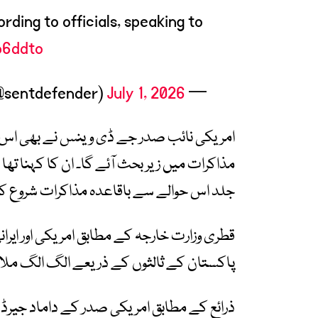
rding to officials, speaking to
b6ddto
July 1, 2026
— OSINTdefender (@sentdefender)
امریکی نائب صدر جے ڈی وینس نے بھی اس ک
مذاکرات میں زیر بحث آئے گا۔ ان کا کہنا تھا ک
جلد اس حوالے سے باقاعدہ مذاکرات شروع ک
قطری وزارت خارجہ کے مطابق امریکی اور ایرانی
پاکستان کے ثالثوں کے ذریعے الگ الگ ملاق
ذرائع کے مطابق امریکی صدر کے داماد جیر