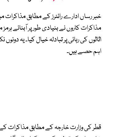
خبر رساں ادارے رائٹرز کے مطابق مذاکرات م
مذاکرات کاروں نے بنیادی طور پر آبنائے ہرمز
اہم حصے ہیں۔
قطر کی وزارت خارجہ کے مطابق مذاکرات کے اگل