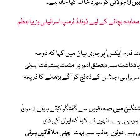
نا ہے۔
 معاہدہ بچانے کے لیے ڈونلڈ ٹرمپ اسرائیلی وزیراعظم
فارم ’ایکس‘ پر جاری بیان میں کہا کہ دوحہ
ادداشت سے متعلق امور پر ’مثبت پیشرفت‘ ہوئی
 سربراہی اجلاس کے نتائج کو آگے بڑھانے کا ذریعہ
شنگٹن میں صحافیوں سے گفتگو کرتے ہوئے دعویٰ
 ہو رہی ہے۔ انہوں نے کہا کہ ایران کی ڈی
ی ہے، دونوں جانب سے بہت اچھی ملاقاتیں ہوئی