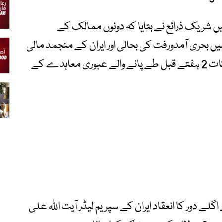
یں شریک ذرائع نے بتایا کہ دونوں ممالک کے
 میں بحری آمدورفت کی بحالی اور ایران کے منجمد مالی
اثاثوں کی رہائی پر تبادلہ خیال کیا۔ یہ دونوں نکات 2 ہفتے قبل طے پانے والے عبوری معاہدے کے
ے دور کا انعقاد ایران کے سپریم لیڈر آیت اللہ علی