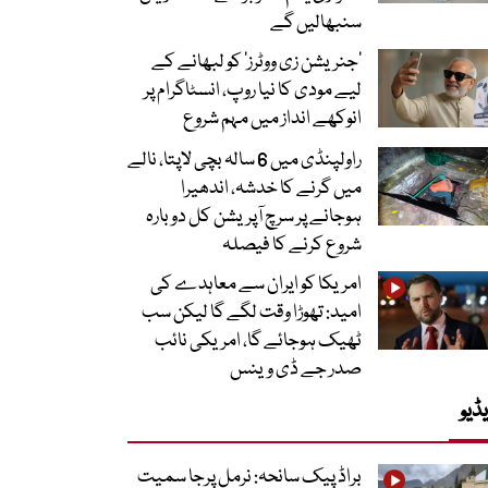
سنبھالیں گے
’جنریشن زی ووٹرز‘ کو لبھانے کے
لیے مودی کا نیا روپ، انسٹاگرام پر
انوکھے انداز میں مہم شروع
راولپنڈی میں 6 سالہ بچی لاپتا، نالے
میں گرنے کا خدشہ، اندھیرا
ہوجانے پر سرچ آپریشن کل دوبارہ
شروع کرنے کا فیصلہ
امریکا کو ایران سے معاہدے کی
امید: تھوڑا وقت لگے گا لیکن سب
ٹھیک ہوجائے گا، امریکی نائب
صدر جے ڈی وینس
ڈیو
براڈ پیک سانحہ: نرمل پرجا سمیت