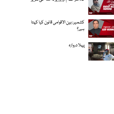
کشمیر: بین الاقوامی قانون کیا کہتا
ہے؟
پہلا دروازہ