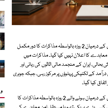
قطر کے دارالحکومت دوحہ میں امریکا اور ایران کے درمیان 2 روزہ بالواسطہ مذاکرات کا دور مکمل
 معاہدے کا اعلان نہیں کیا گیا۔ مذاکرات میں
 بحالی، ایران کے منجمد مالی اثاثوں کی رہائی اور
رآمد کے تکنیکی پہلوؤں پر مرکوز رہی، جبکہ جوہری
اتفاق کیا گیا۔
وی
قطر کے دارالحکومت دوحہ میں امریکا اور ایران کے درمیان ہونے والے 2 روزہ بالواسطہ مذاکرات کا
میان کسی بڑے بریک تھرو یا مستقل امن معاہدے کی