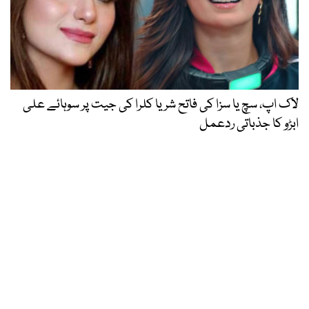
لاک اپ، سچ یا سزا کی فاتح شریا کلرا کی جیت پر سوہائے علی
ابڑو کا جذباتی ردعمل