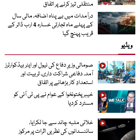
منتقلی تیز کرنے پر اتفاق
درآمدات میں بے پناہ اضافہ، مالی سال
کے پہلے ماہ تجارتی خسارہ 4 ارب ڈالر کے
قریب پہنچ گیا
ویڈیو
صومالی وزیرِ دفاع کی نیول اور ایئر ہیڈکوارٹرز
آمد، دفاعی شراکت داری، تربیت اور
استعدادِ کار بڑھانے پر اتفاق
خیبرپختونخوا کے عوام نے پی ٹی آئی کو
مسترد کردیا
خلائی ملبہ چاند سے جا ٹکرایا،
سائنسدانوں کی نظریں اثرات پر مرکوز