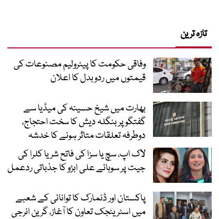
تازہ ترین
وفاقی حکومت کا پیٹرولیم مصنوعات کی
قیمتوں میں ردوبدل کا اعلان
بھارت میں شیخ حسینہ کی میڈیا سے
گفتگو پر بنگلہ دیش کا سخت احتجاج،
دوطرفہ تعلقات متاثر ہونے کا خدشہ
لاک اپ، سچ یا سزا کی فاتح شریا کلرا کی
جیت پر سوہائے علی ابڑو کا جذباتی ردعمل
پاکستان اور ڈنمارک کا توانائی کے شعبے
میں اسٹریٹجک تعاون کا آغاز، گرین انرجی