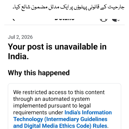
جارحیت کے قانونی پہلوؤں پر ایک مدلل مضمون شائع کیا۔