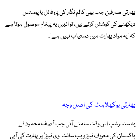
بھارتی صارفین جب بھی کالم نگار کی پروفائل یا پوسٹس
دیکھنے کی کوشش کرتے ہیں، تو انہیں یہ پیغام موصول ہوتا ہے
کہ ’یہ مواد بھارت میں دستیاب نہیں ہے‘۔
بھارتی بوکھلاہٹ کی اصل وجہ
یہ سنسرشپ اس وقت سامنے آئی جب آصف محمود نے
پاکستان کی معروف نیوز ویب سائٹ ’وی نیوز‘ پر بھارت کی آبی