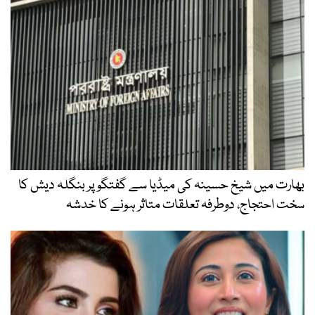
بھارت میں شیخ حسینہ کی میڈیا سے گفتگو پر بنگلہ دیش کا
سخت احتجاج، دوطرفہ تعلقات متاثر ہونے کا خدشہ