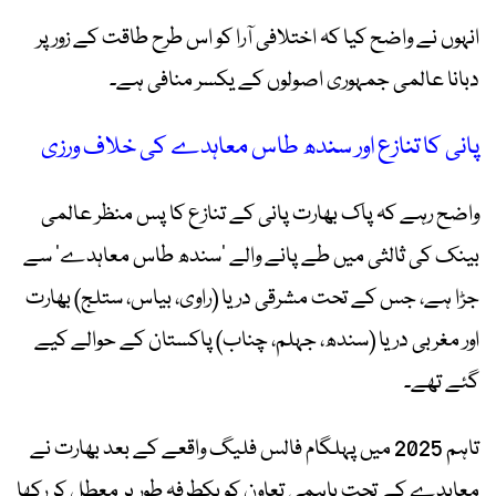
انہوں نے واضح کیا کہ اختلافی آرا کو اس طرح طاقت کے زور پر
دبانا عالمی جمہوری اصولوں کے یکسر منافی ہے۔
پانی کا تنازع اور سندھ طاس معاہدے کی خلاف ورزی
واضح رہے کہ پاک بھارت پانی کے تنازع کا پس منظر عالمی
بینک کی ثالثی میں طے پانے والے ‘سندھ طاس معاہدے’ سے
جڑا ہے، جس کے تحت مشرقی دریا (راوی، بیاس، ستلج) بھارت
اور مغربی دریا (سندھ، جہلم، چناب) پاکستان کے حوالے کیے
گئے تھے۔
تاہم 2025 میں پہلگام فالس فلیگ واقعے کے بعد بھارت نے
معاہدے کے تحت باہمی تعاون کو یکطرفہ طور پر معطل کر رکھا