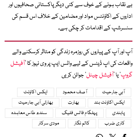
بے نقاب ہونے کے خوف سے کئی دیگر پاکستانی صحافیوں اور
اداروں کے اکاؤنٹس مواد اور مضامین کے خلاف اس قسم کی
سنسرشپ کے اقدامات کر چکی ہے۔
آپ اور آپ کے پیاروں کی روزمرہ زندگی کو متاثر کرسکنے والے
واقعات کی اپ ڈیٹس کے لیے واٹس ایپ پر وی نیوز کا ’
آفیشل
گروپ
‘ یا ’
آفیشل چینل
‘ جوائن کریں
آبی جارحیت
آصف محمود
ایکس اکاؤنٹ
ایکس اکاؤنٹ بند
بھارت
بھارتی آبی جارحیت
پابندی
پہلگام فالس فلیگ
سندھ طاس معاہدہ
کاری ضرب
کالم نگار
مودی سرکار