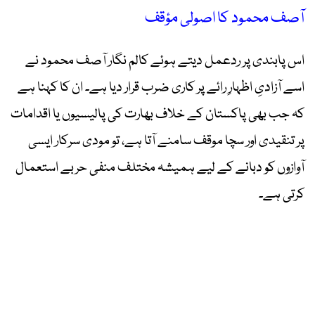
آصف محمود کا اصولی مؤقف
اس پابندی پر ردعمل دیتے ہوئے کالم نگار آصف محمود نے
اسے آزادیِ اظہارِ رائے پر کاری ضرب قرار دیا ہے۔ ان کا کہنا ہے
کہ جب بھی پاکستان کے خلاف بھارت کی پالیسیوں یا اقدامات
پر تنقیدی اور سچا موقف سامنے آتا ہے، تو مودی سرکار ایسی
آوازوں کو دبانے کے لیے ہمیشہ مختلف منفی حربے استعمال
کرتی ہے۔