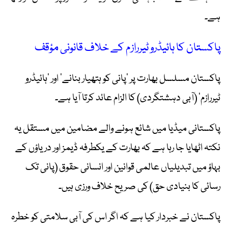
ہے۔
پاکستان کا ہائیڈرو ٹیررازم کے خلاف قانونی مؤقف
پاکستان مسلسل بھارت پر ’پانی کو ہتھیار بنانے‘ اور ’ہائیڈرو
ٹیررازم‘ (آبی دہشتگردی) کا الزام عائد کرتا آیا ہے۔
پاکستانی میڈیا میں شائع ہونے والے مضامین میں مستقل یہ
نکتہ اٹھایا جا رہا ہے کہ بھارت کے یکطرفہ ڈیمز اور دریاؤں کے
بہاؤ میں تبدیلیاں عالمی قوانین اور انسانی حقوق (پانی تک
رسائی کا بنیادی حق) کی صریح خلاف ورزی ہیں۔
پاکستان نے خبردار کیا ہے کہ اگر اس کی آبی سلامتی کو خطرہ