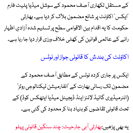
کے مستقل لکھاری آصف محمود کے سوشل میڈیا پلیٹ فارم
‘ایکس’ اکاؤنٹ پر شائع مضمون بلاک کر دیا ہے۔ بھارتی
حکومت کا یہ اقدام بین الاقوامی سطح پر تسلیم شدہ آزادیِ اظہارِ
رائے کے عالمی قوانین کی کھلی خلاف ورزی قرار دیا جا رہا ہے۔
اکاؤنٹ کی بندش کا قانونی جواز اور نوٹس
ایکس پر جاری کردہ نوٹس کے مطابق آصف محمود کے
مضمون تک رسائی بھارت کے ’انفارمیشن ٹیکنالوجی رولز‘
(انٹرمیڈیری گائیڈ لائنز اینڈ ڈیجیٹل میڈیا ایتھکس کوڈ) کے
تحت قانونی تقاضوں کو بنیاد بنا کر محدود کی گئی ہے۔
یہ بھی پڑھیں:
بھارتی آبی جارحیت: چند سنگین قانونی پہلو