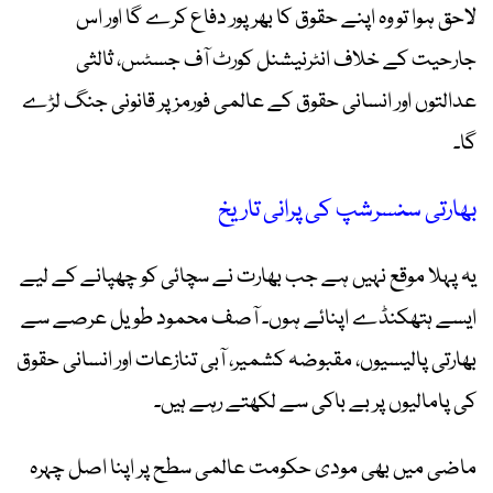
لاحق ہوا تو وہ اپنے حقوق کا بھرپور دفاع کرے گا اور اس
جارحیت کے خلاف انٹرنیشنل کورٹ آف جسٹس، ثالثی
عدالتوں اور انسانی حقوق کے عالمی فورمز پر قانونی جنگ لڑے
گا۔
بھارتی سنسرشپ کی پرانی تاریخ
یہ پہلا موقع نہیں ہے جب بھارت نے سچائی کو چھپانے کے لیے
ایسے ہتھکنڈے اپنائے ہوں۔ آصف محمود طویل عرصے سے
بھارتی پالیسیوں، مقبوضہ کشمیر، آبی تنازعات اور انسانی حقوق
کی پامالیوں پر بے باکی سے لکھتے رہے ہیں۔
ماضی میں بھی مودی حکومت عالمی سطح پر اپنا اصل چہرہ