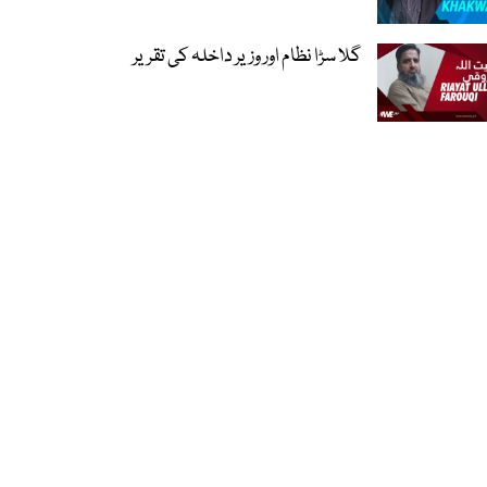
گلا سڑا نظام اور وزیر داخلہ کی تقریر