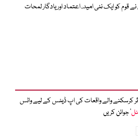
نے قوم کو ایک نئی امید، اعتماد اور یادگار لمحات
متاثر کرسکنے والے واقعات کی اپ ڈیٹس کے لیے واٹس
نل
‘ جوائن کریں