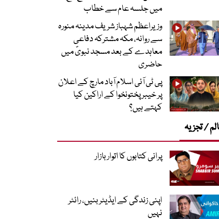
میں جلسہ عام سے خطاب
وزیراعظم شہباز شریف مدینہ منورہ
سے روانہ، مکہ مشترکہ دفاعی
معاہدے کے بعد مسجد نبویؐ میں
حاضری
پی ٹی آئی اسلام آباد مارچ کے اعلان
پر خیبر پختونخوا کے اراکین کیا
کہتے ہیں؟
لم / تجزیہ
پرانی کتابوں کا اتوار بازار
اپنی زندگی کے ایڈیٹر بنیں، رائٹر
نہیں