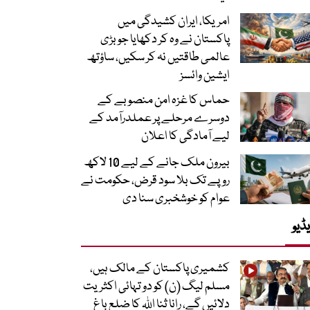
امریکا، ایران کشیدگی میں
پاکستان نے وہ کر دکھایا جو بڑی
عالمی طاقتیں نہ کر سکیں، ساؤتھ
ایشین وائسز
حماس کا غزہ امن منصوبے کے
دوسرے مرحلے پر عملدرآمد کے
لیے آمادگی کا اعلان
بیرون ملک جانے کے لیے 10 لاکھ
روپے تک بلا سود قرض، حکومت نے
عوام کو خوشخبری سنا دی
ڈیو
کشمیری پاکستان کے مالک ہیں،
مسلم لیگ (ن) کو دو تہائی اکثریت
دلائیں گے، رانا ثنا اللہ کا ضلع باغ