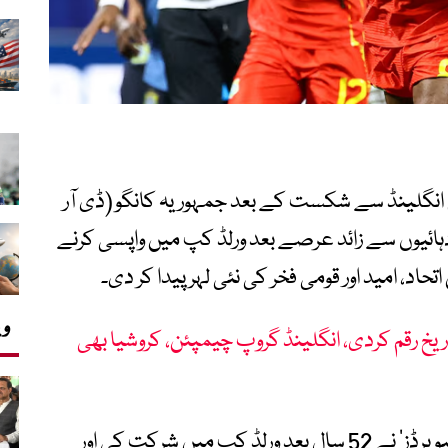
رٹر فائنل میں انگلینڈ سے شکست کے بعد جمہوریہ کانگو (ڈی آر
گو) کی مہم تو اختتام پذیر ہو گئی، تاہم 5 دہائیوں سے زائد عرصے بعد ورلڈ کپ میں واپسی کرنے
حاد، امید اور قومی فخر کی نئی لہر پیدا کر دی۔
وی
اریخ رقم کردی، انگلینڈ گروپ چیمپئن، کروشیا بھی
الجزیرہ کے مطابق ڈی آر کانگو کی قومی ٹیم ’لیوپرڈز‘ نے 52 سال بعد ورلڈ کپ میں شرکت کی اور