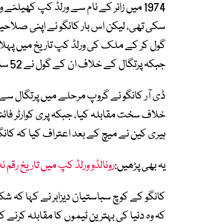
1974 میں زائر کے نام سے ورلڈ کپ کھیلنے و
گول کر کے ملک کی ورلڈ کپ تاریخ میں پہلا گ
جبکہ پرتگال کے خلاف ان کے گول نے 52 سالہ انتظار ختم کر دیا۔
ڈی آر کانگو نے گروپ مرحلے میں پرتگال سے 
خلاف سخت مقابلہ کیا، جبکہ پری کوارٹر فائ
ہیری کین نے میچ کے بعد اعتراف کیا کہ کانگو 
یہ بھی پڑھیں:
رونالڈو ورلڈ کپ میں تاریخ رقم 
کانگو کے کوچ سباستیان دیزابر نے کہا کہ ش
کہ وہ دنیا کی بہترین ٹیموں کا مقابلہ کرنے