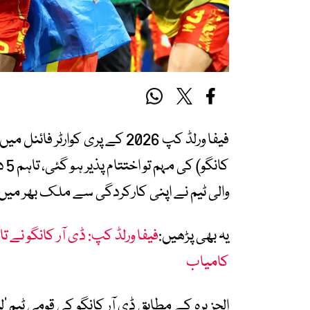
فیفا ورلڈ کپ 2026 کے پری کوا
کان
والی ٹیم نے اپنی کارکردگی سے ملک بھر میں ات
یہ بھی پڑھیں:
فیفا ورلڈ کپ: ڈی آر کانگو نے ت
کامیاب