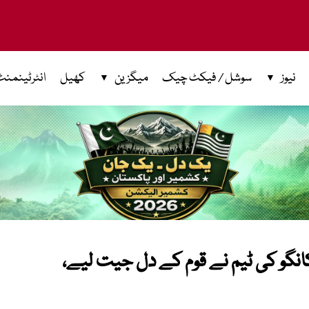
نیوز
سوشل / فیکٹ چیک
میگزین
کھیل
انٹرٹینمنٹ
انگو کی ٹیم نے قوم کے دل جیت لیے،