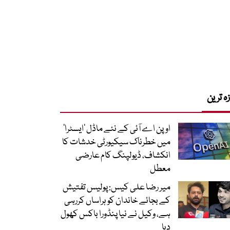
زہ ترین
اوپن اے آئی کے نئے ماڈل ’ایسٹرا‘
میں خطرناک سیکیورٹی خدشات کا
انکشاف، ڈیولپنگ کام عارضی
معطل
میر رضا علی کیس: پولیس تفتیش
کے بجائے خاندان کو ہراساں کررہی
ہے، وکیل نے نیا پنڈورا باکس کھول
دیا