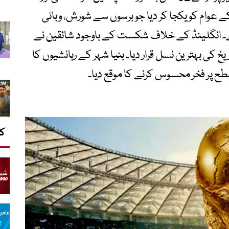
عوام کو یکجا کر دیا جو برسوں سے شورش، وبائی
 ہے۔ انگلینڈ کے خلاف شکست کے باوجود شائقین نے
 کی بہترین نسل قرار دیا۔ بنیا شہر کے رہائشیوں کا
سطح پر فخر محسوس کرنے کا موقع دیا۔
کا