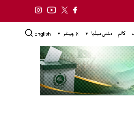
کالم
ملٹی میڈیا
X چینلز
English