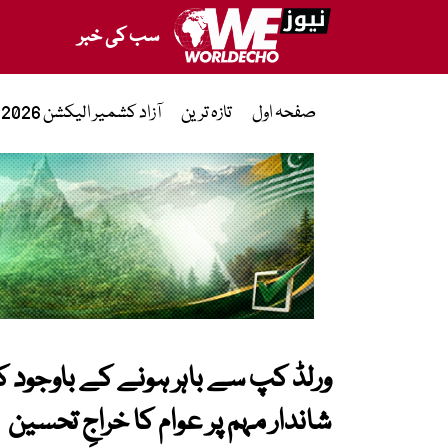
سب کی خبر
صفحہ اول
تازہ ترین
آزاد کشمیر الیکشن 2026
ورلڈ کپ سے باہر ہونے کے باوجود ک
شاندار مہم پر عوام کا خراجِ تحسین