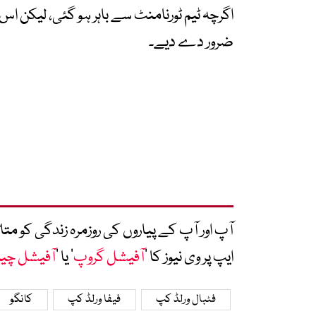
اگرچہ ٹیم ٹورنامنٹ سے باہر ہو گئی، لیکن اس 
ضرور دے دیے۔
آپ اور آپ کے پیاروں کی روزمرہ زندگی کو 
ایپ پر وی نیوز کا ’
آفیشل گروپ
‘ یا ’
آفیشل چی
فٹبال ورلڈ کپ
فیفا ورلڈ کپ
کانگو