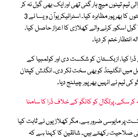
الی ٹیم تینوں میچ ہار گئی تھی اور ایک بھی گول نہ کر
سکی تھی، لیکن اس بار کانگو نے اپنی صلاحیتوں کا بھرپور مظاہرہ کیا۔ اسٹرائیکر یوآن ویسا نے 3
ول اسکور کرنے والے کھلاڑی کا اعزاز حاصل کیا،
ڈرا کیا، ازبکستان کو شکست دی اور کولمبیا کے
نل میں انگلینڈ کو بھی سخت ٹکر دی۔ انگلش کپتان
کی ٹیم نے انہیں بھرپور چیلنج دیا۔
نہ کر سکے، پرتگال کو کانگو کے خلاف ڈرا کا سامنا
کست پر مایوسی ضرور ہے، مگر کھلاڑیوں نے ثابت کیا
 کی صلاحیت رکھتے ہیں۔ شائقین کا کہنا ہے کہ