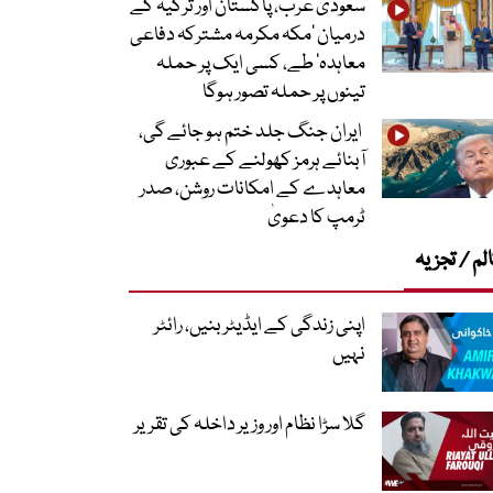
سعودی عرب، پاکستان اور ترکیہ کے
درمیان ’مکہ مکرمہ مشترکہ دفاعی
معاہدہ‘ طے، کسی ایک پر حملہ
تینوں پر حملہ تصور ہوگا
ایران جنگ جلد ختم ہو جائے گی،
آبنائے ہرمز کھولنے کے عبوری
معاہدے کے امکانات روشن، صدر
ٹرمپ کا دعویٰ
لم / تجزیہ
اپنی زندگی کے ایڈیٹر بنیں، رائٹر
نہیں
گلا سڑا نظام اور وزیر داخلہ کی تقریر