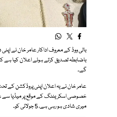
بالی ووڈ کے معروف اداکار عامر خان نے اپ
گے۔
خصوصی اسکریننگ کے موقع پر میڈیا سے غیر 
میری شادی ہو رہی ہے، 5 جولائی کو۔