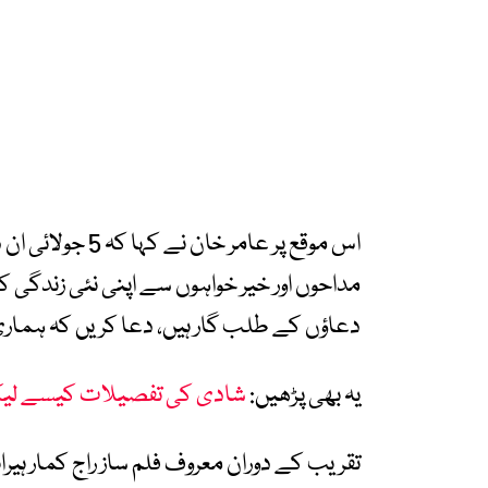
اس موقع پر عامر 
مداحوں اور خیر خواہوں سے اپنی نئی زندگی 
دعاؤں کے طلب گار ہیں، دعا کریں کہ ہماری ز
یہ بھی پڑھیں:
شادی کی تفصیلات کیسے لیک 
تقریب کے دوران معروف فلم ساز راج کمار ہیرا