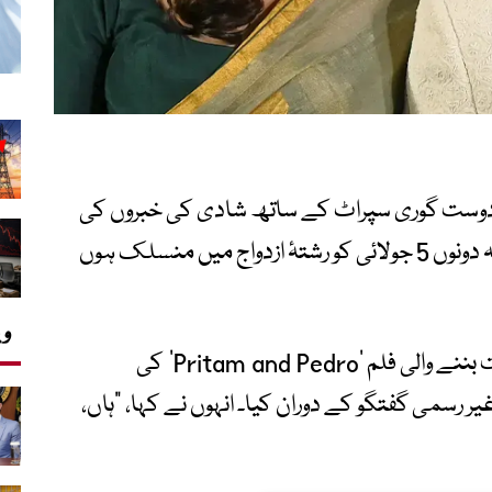
نی دوست گوری سپراٹ کے ساتھ شادی کی خبروں کی
باضابطہ تصدیق کرتے ہوئے اعلان کیا ہے کہ دونوں 5 جولائی کو رشتۂ ازدواج میں منسلک ہوں
وی
عامر خان نے یہ اعلان اپنی پروڈکشن کے تحت بننے والی فلم ‘Pritam and Pedro’ کی
رسمی گفتگو کے دوران کیا۔ انہوں نے کہا، “ہاں،