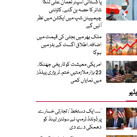
پاکستانی اسپنر نعمان علی لنکا
شائر کا حصہ بن گئے، کاؤنٹی
چیمپیئن شپ میں ایکشن میں نظر
آئیں گے
ملک بھر میں بجلی کی قیمت میں
اضافہ، اطلاق اگست کے بلز میں
ہوگا
امریکی معیشت کو تاریخی جھٹکا،
23 ہزار ملازمتیں ختم، ٹریژری ییلڈز
میں نمایاں کمی
ڈیو
’۔۔۔ ایک دستخط‘: تجارتی خسارے
پر ڈونلڈ ٹرمپ نے سوئٹزر لینڈ کو
دھمکی دے دی