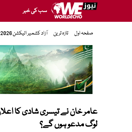
سب کی خبر
صفحہ اول
تازہ ترین
آزاد کشمیر الیکشن 2026
عامر خان نے تیسری شادی کا اعلان 
لوگ مدعو ہوں گے؟