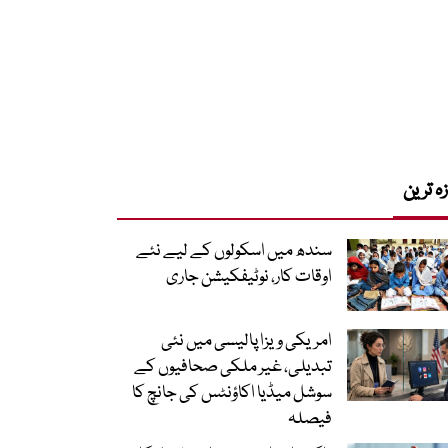
زہ ترین
سندھ میں اسکولوں کے لیے نئے
اوقات کار، نوٹیفکیشن جاری
امریکی ویزا پالیسی میں نئی
تبدیلی، غیر ملکی صحافیوں کے
سوشل میڈیا اکاؤنٹس کی جانچ کا
فیصلہ