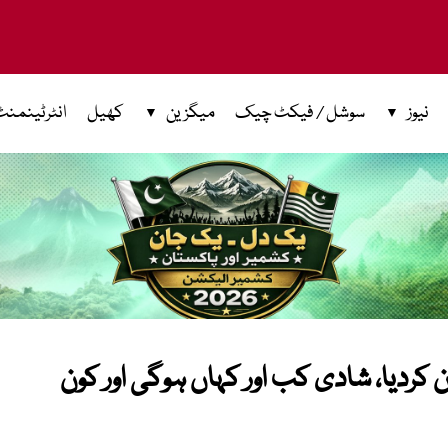
نیوز
سوشل / فیکٹ چیک
میگزین
کھیل
انٹرٹینمنٹ
کردیا، شادی کب اور کہاں ہوگی اور کون