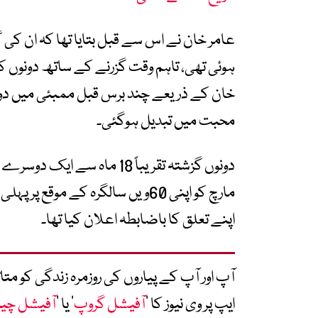
ہوئی تھی، تاہم وقت گزرنے کے ساتھ دونوں کا
خان کے ذریعے چند برس قبل ممبئی میں دوبار
محبت میں تبدیل ہوگئی۔
مارچ کو اپنی 60ویں سالگرہ کے مو
اپنے تعلق کا باضابطہ اعلان کیا تھا۔
آپ اور آپ کے پیاروں کی روزمرہ زندگی کو 
ایپ پر وی نیوز کا ’
آفیشل گروپ
‘ یا ’
آفیشل چی