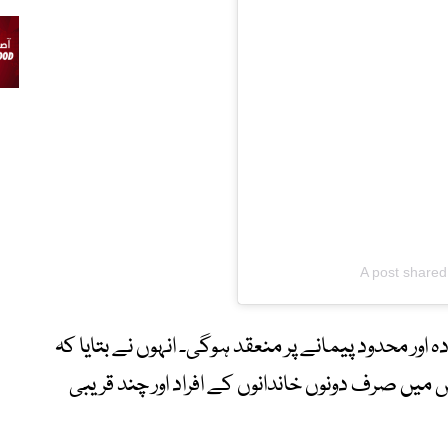
A post shared
اور محدود پیمانے پر منعقد ہوگی۔ انہوں نے بتایا کہ
میں صرف دونوں خاندانوں کے افراد اور چند قریبی