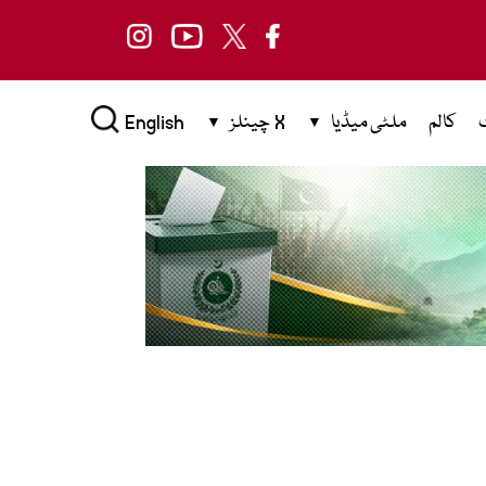
کالم
ملٹی میڈیا
X چینلز
English