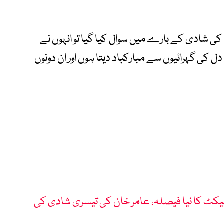
کی شادی کے بارے میں سوال کیا گیا تو انہوں نے
دل کی گہرائیوں سے مبارکباد دیتا ہوں اور ان دونوں
رفیکٹ کا نیا فیصلہ، عامر خان کی تیسری شادی کی