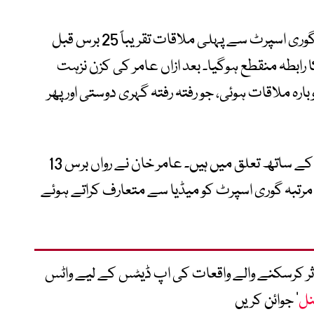
عامر خان نے اس سے قبل بتایا تھا کہ ان کی گوری اسپرٹ سے پہلی ملاقات تقریباً 25 برس قبل
 رابطہ منقطع ہوگیا۔ بعد ازاں عامر کی کزن نزہت
ہ ملاقات ہوئی، جو رفتہ رفتہ گہری دوستی اور پھر
دونوں گزشتہ تقریباً 18 ماہ سے ایک دوسرے کے ساتھ تعلق میں ہیں۔ عامر خان نے رواں برس 13
قع پر پہلی مرتبہ گوری اسپرٹ کو میڈیا سے متعارف کراتے ہوئے
متاثر کرسکنے والے واقعات کی اپ ڈیٹس کے لیے واٹس
نل
‘ جوائن کریں