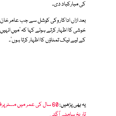
کی مبارکباد دی۔
بعد ازاں اداکار وکی کوشل سے جب عامر خان 
خوشی کا اظہار کرتے ہوئے کہا کہ ’میں انہیں 
کے لیے نیک تمناؤں کا اظہار کرتا ہوں‘۔
یہ بھی پڑھیں:
60 سال کی عمر میں مسٹر پ
تاریخ سامنے آگئی