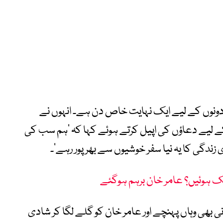
خان نے کہا کہ 5 جولائی ان دونوں کے لیے ایک نہایت خاص دن ہے۔ انہوں نے
کے لیے دعاؤں کی اپیل کرتے ہوئے کہا کہ ’ہم سب کی
ندگی کا یہ نیا سفر خوشیوں سے بھرپور رہے‘۔
ہوئیں؟ عامر خان برہم ہوگئے
نی بھی وہاں پہنچے اور عامر خان کو گلے لگا کر شادی