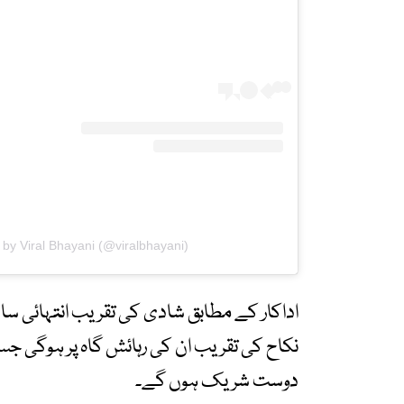
 by Viral Bhayani (@viralbhayani)
اداکار کے مطابق شادی کی تقریب انتہائی سادہ 
نکاح کی تقریب ان کی رہائش گاہ پر ہوگی جس 
دوست شریک ہوں گے۔