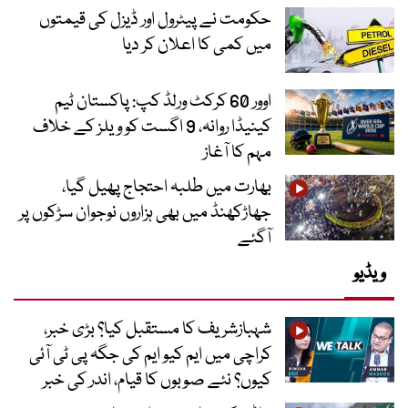
حکومت نے پیٹرول اور ڈیزل کی قیمتوں
میں کمی کا اعلان کر دیا
اوور 60 کرکٹ ورلڈ کپ: پاکستان ٹیم
کینیڈا روانہ، 9 اگست کو ویلز کے خلاف
مہم کا آغاز
بھارت میں طلبہ احتجاج پھیل گیا،
جھاڑکھنڈ میں بھی ہزاروں نوجوان سڑکوں پر
آگئے
ویڈیو
شہبازشریف کا مستقبل کیا؟ بڑی خبر،
کراچی میں ایم کیو ایم کی جگہ پی ٹی آئی
کیوں؟ نئے صوبوں کا قیام، اندر کی خبر