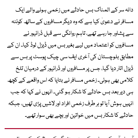
دانہ سر کے المناک بس حادثے میں زخمی ہونے والے ایک
مسافر نے دعویٰ کیا ہے کہ وہ دیگر مسافروں کے ساتھ کوئٹہ
سے پشاور جا رہے تھے، تاہم روانگی سے قبل ڈرائیور نے
مسافروں کو اعتماد میں لیے بغیر بس میں ڈیزل لوڈ کیا۔ ان کے
مطابق بلوچستان کی آخری ایف سی چیک پوسٹ پر بس سے
ڈیزل اتار دیا گیا، جس پر مسافروں اور ڈرائیور کے درمیان تلخ
کلامی بھی ہوئی۔ زخمی مسافر نے بتایا کہ اس واقعے کے کچھ
ہی دیر بعد بس حادثے کا شکار ہو گئی۔ انہوں نے کہا کہ جب
انہیں ہوش آیا تو ہر طرف زخمی افراد اور لاشیں پڑی تھیں، جبکہ
حادثے کا شکار بس میں خواتین اور بچے بھی سوار تھے۔