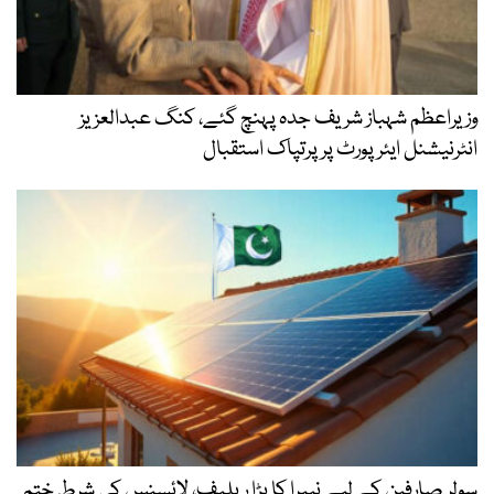
وزیراعظم شہباز شریف جدہ پہنچ گئے، کنگ عبدالعزیز
انٹرنیشنل ایئر پورٹ پر پرتپاک استقبال
سولر صارفین کے لیے نیپرا کا بڑا ریلیف، لائسنس کی شرط ختم