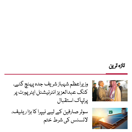
تازہ ترین
وزیراعظم شہباز شریف جدہ پہنچ گئے،
کنگ عبدالعزیز انٹرنیشنل ایئر پورٹ پر
پرتپاک استقبال
سولر صارفین کے لیے نیپرا کا بڑا ریلیف،
لائسنس کی شرط ختم