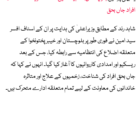
افراد جاں بحق
شاہد رند کے مطابق وزیراعلیٰ کی ہدایت پر ان کے اسٹاف افسر
سید امین نے فوری طور پر بلوچستان اور خیبرپختونخوا کے
متعلقہ اضلاع کی انتظامیہ سے رابطہ کیا، جس کے بعد
ریسکیو اور امدادی کارروائیوں کا آغاز کیا گیا۔ انہوں نے کہا کہ
جاں بحق افراد کی شناخت، زخمیوں کے علاج اور متاثرہ
خاندانوں کی معاونت کے لیے تمام متعلقہ ادارے متحرک ہیں۔