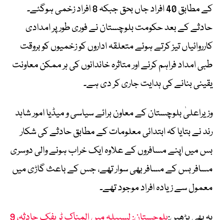
کے مطابق 40 افراد جاں بحق جبکہ 8 افراد زخمی ہوگئے۔
حادثے کے بعد حکومت بلوچستان نے فوری طور پر امدادی
کارروائیاں تیز کرتے ہوئے متعلقہ اداروں کو زخمیوں کو بروقت
طبی امداد فراہم کرنے اور متاثرہ خاندانوں کی ہر ممکن معاونت
یقینی بنانے کی ہدایت جاری کر دی ہے۔
وزیراعلیٰ بلوچستان کے معاون برائے سیاسی و میڈیا امور شاہد
رند نے بتایا کہ ابتدائی معلومات کے مطابق حادثے کی شکار
بس میں اپنے مسافروں کے علاوہ ایک خراب ہونے والی دوسری
مسافر بس کے مسافر بھی سوار تھے، جس کے باعث گاڑی میں
معمول سے زیادہ افراد موجود تھے۔
یہ بھی پڑھیں:
بلوچستان: لسبیلہ میں المناک ٹریفک حادثہ، 9