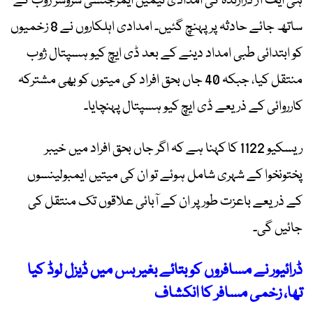
ہی ایف آر درازندہ کی امدادی ٹیمیں ایمرجنسی سروسز ژوب کے
ساتھ جائے حادثہ پر پہنچ گئیں۔ امدادی اہلکاروں نے 8 زخمیوں
کو ابتدائی طبی امداد دینے کے بعد ڈی ایچ کیو ہسپتال ژوب
منتقل کیا، جبکہ 40 جاں بحق افراد کی میتوں کو بھی مشترکہ
کارروائی کے ذریعے ڈی ایچ کیو ہسپتال پہنچایا۔
ریسکیو 1122 کا کہنا ہے کہ اگر جاں بحق افراد میں خیبر
پختونخوا کے شہری شامل ہوئے تو ان کی میتیں ایمبولینسوں
کے ذریعے باعزت طور پر ان کے آبائی علاقوں تک منتقل کی
جائیں گی۔
ڈرائیور نے مسافروں کو بتائے بغیر بس میں ڈیزل لوڈ کیا
تھا، زخمی مسافر کا انکشاف