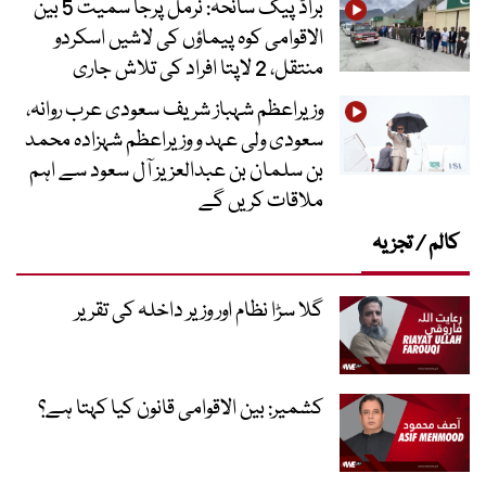
براڈ پیک سانحہ: نرمل پرجا سمیت 5 بین
الاقوامی کوہ پیماؤں کی لاشیں اسکردو
منتقل، 2 لاپتا افراد کی تلاش جاری
وزیراعظم شہباز شریف سعودی عرب روانہ،
سعودی ولی عہد و وزیراعظم شہزادہ محمد
بن سلمان بن عبدالعزیز آل سعود سے اہم
ملاقات کریں گے
کالم / تجزیہ
گلا سڑا نظام اور وزیر داخلہ کی تقریر
کشمیر: بین الاقوامی قانون کیا کہتا ہے؟