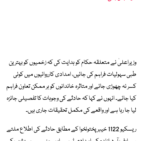
وزیراعلیٰ نے متعلقہ حکام کو ہدایت کی کہ زخمیوں کو بہترین
طبی سہولیات فراہم کی جائیں، امدادی کارروائیوں میں کوئی
کسر نہ چھوڑی جائے اور متاثرہ خاندانوں کو ہر ممکن تعاون فراہم
کیا جائے۔ انہوں نے کہا کہ حادثے کی وجوہات کا تفصیلی جائزہ
لیا جا رہا ہے اور واقعے کی مکمل تحقیقات جاری ہیں۔
ریسکیو 1122 خیبر پختونخوا کے مطابق حادثے کی اطلاع ملتے