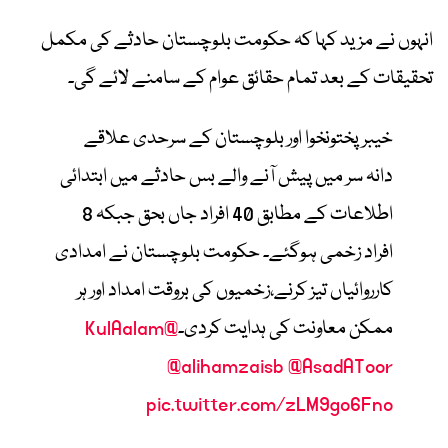
انہوں نے مزید کہا کہ حکومت بلوچستان حادثے کی مکمل
تحقیقات کے بعد تمام حقائق عوام کے سامنے لائے گی۔
خیبرپختونخوا اور بلوچستان کے سرحدی علاقے
دانہ سر میں پیش آنے والے بس حادثے میں ابتدائی
اطلاعات کے مطابق 40 افراد جاں بحق جبکہ 8
افراد زخمی ہوگئے۔ حکومت بلوچستان نے امدادی
کارروائیاں تیز کرنے،زخمیوں کی بروقت امداد اور ہر
ممکن معاونت کی ہدایت کردی۔
@KulAalam
@alihamzaisb
@AsadAToor
pic.twitter.com/zLM9go6Fno