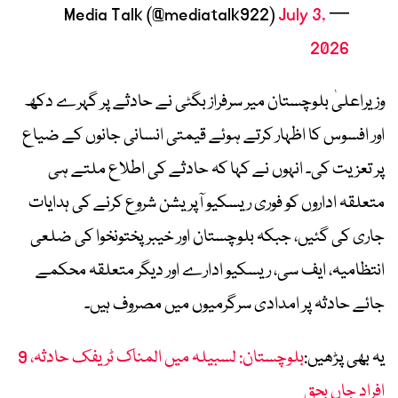
July 3,
— Media Talk (@mediatalk922)
2026
وزیراعلیٰ بلوچستان میر سرفراز بگٹی نے حادثے پر گہرے دکھ
اور افسوس کا اظہار کرتے ہوئے قیمتی انسانی جانوں کے ضیاع
پر تعزیت کی۔ انہوں نے کہا کہ حادثے کی اطلاع ملتے ہی
متعلقہ اداروں کو فوری ریسکیو آپریشن شروع کرنے کی ہدایات
جاری کی گئیں، جبکہ بلوچستان اور خیبرپختونخوا کی ضلعی
انتظامیہ، ایف سی، ریسکیو ادارے اور دیگر متعلقہ محکمے
جائے حادثہ پر امدادی سرگرمیوں میں مصروف ہیں۔
یہ بھی پڑھیں:
بلوچستان: لسبیلہ میں المناک ٹریفک حادثہ، 9
افراد جاں بحق