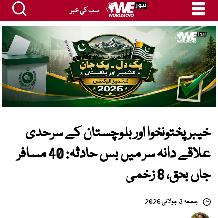
سب کی خبر
خیبرپختونخوا اور بلوچستان کے سرحدی
علاقے دانہ سر میں بس حادثہ: 40 مسافر
جاں بحق، 8 زخمی
جمعہ 3 جولائی 2026