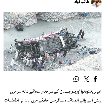
غالب نہاد
خیبرپختونخوا اور بلوچستان کے سرحدی علاقے دانہ سر میں
پیش آنے والے المناک مسافر بس حادثے میں ابتدائی اطلاعات