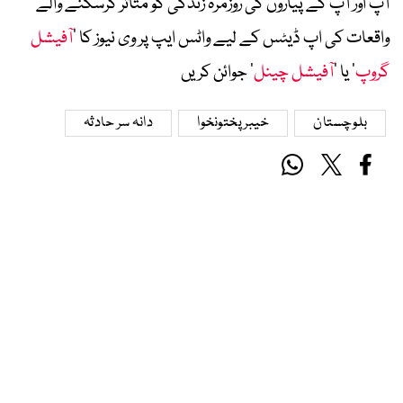
آپ اور آپ کے پیاروں کی روزمرہ زندگی کو متاثر کرسکنے والے
واقعات کی اپ ڈیٹس کے لیے واٹس ایپ پر وی نیوز کا ’
آفیشل
گروپ
‘ یا ’
آفیشل چینل
‘ جوائن کریں
بلوچستان
خیبرپختونخوا
دانہ سر حادثہ