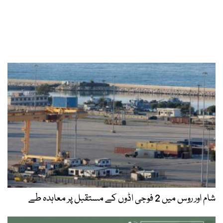
شام اور روس میں 2 فوجی اڈوں کے مستقبل پر معاہدہ طے