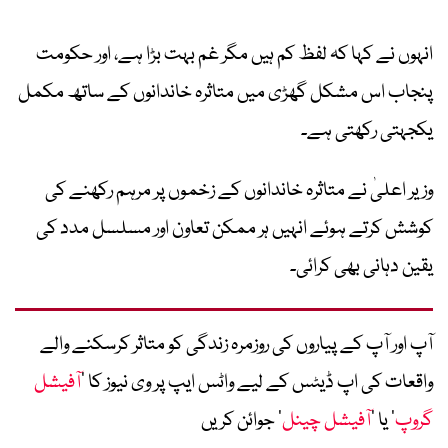
انہوں نے کہا کہ لفظ کم ہیں مگر غم بہت بڑا ہے، اور حکومت
پنجاب اس مشکل گھڑی میں متاثرہ خاندانوں کے ساتھ مکمل
یکجہتی رکھتی ہے۔
وزیر اعلیٰ نے متاثرہ خاندانوں کے زخموں پر مرہم رکھنے کی
کوشش کرتے ہوئے انہیں ہر ممکن تعاون اور مسلسل مدد کی
یقین دہانی بھی کرائی۔
آپ اور آپ کے پیاروں کی روزمرہ زندگی کو متاثر کرسکنے والے
واقعات کی اپ ڈیٹس کے لیے واٹس ایپ پر وی نیوز کا ’
آفیشل
گروپ
‘ یا ’
آفیشل چینل
‘ جوائن کریں