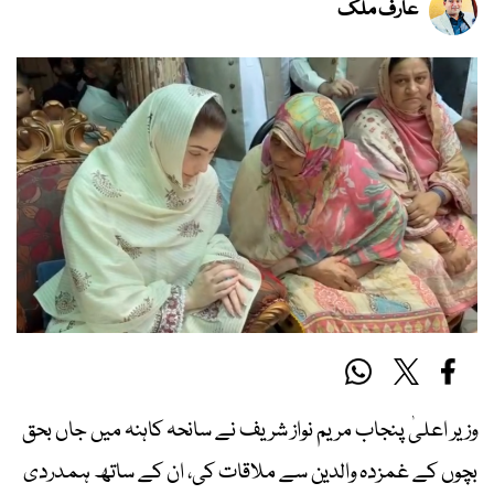
عارف ملک
وزیر اعلیٰ پنجاب مریم نواز شریف نے سانحہ کاہنہ میں جاں بحق
بچوں کے غمزدہ والدین سے ملاقات کی، ان کے ساتھ ہمدردی