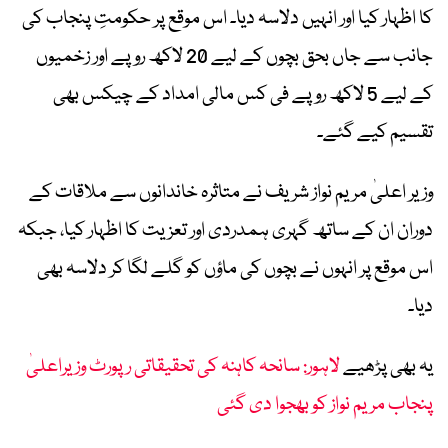
کا اظہار کیا اور انہیں دلاسہ دیا۔ اس موقع پر حکومتِ پنجاب کی
جانب سے جاں بحق بچوں کے لیے 20 لاکھ روپے اور زخمیوں
کے لیے 5 لاکھ روپے فی کس مالی امداد کے چیکس بھی
تقسیم کیے گئے۔
وزیر اعلیٰ مریم نواز شریف نے متاثرہ خاندانوں سے ملاقات کے
دوران ان کے ساتھ گہری ہمدردی اور تعزیت کا اظہار کیا، جبکہ
اس موقع پر انہوں نے بچوں کی ماؤں کو گلے لگا کر دلاسہ بھی
دیا۔
یہ بھی پڑھیے
لاہور: سانحہ کاہنہ کی تحقیقاتی رپورٹ وزیراعلیٰ
پنجاب مریم نواز کو بھجوا دی گئی