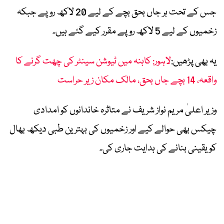
جس کے تحت ہر جاں بحق بچے کے لیے 20 لاکھ روپے جبکہ
زخمیوں کے لیے 5 لاکھ روپے مقرر کیے گئے ہیں۔
یہ بھی پڑھیں:
لاہور: کاہنہ میں ٹیوشن سینٹر کی چھت گرنے کا
واقعہ، 14 بچے جاں بحق، مالک مکان زیر حراست
وزیر اعلیٰ مریم نواز شریف نے متاثرہ خاندانوں کو امدادی
چیکس بھی حوالے کیے اور زخمیوں کی بہترین طبی دیکھ بھال
کو یقینی بنانے کی ہدایت جاری کی۔