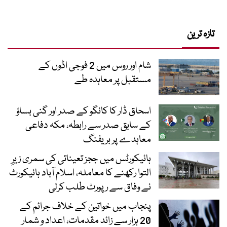
تازہ ترین
شام اور روس میں 2 فوجی اڈوں کے
مستقبل پر معاہدہ طے
اسحاق ڈار کا کانگو کے صدر اور گنی بساؤ
کے سابق صدر سے رابطہ، مکہ دفاعی
معاہدے پر بریفنگ
ہائیکورٹس میں ججز تعیناتی کی سمری زیرِ
التوا رکھنے کا معاملہ، اسلام آباد ہائیکورٹ
نے وفاق سے رپورٹ طلب کرلی
پنجاب میں خواتین کے خلاف جرائم کے
20 ہزار سے زائد مقدمات، اعداد و شمار