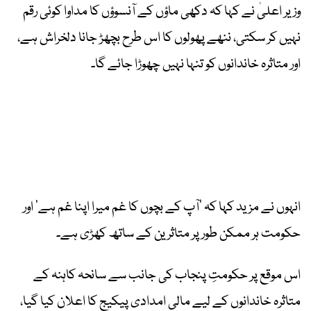
وزیر اعلیٰ نے کہا کہ دکھی ماؤں کے آنسوؤں کا مداوا کوئی رقم
نہیں کر سکتی، ننھے پھولوں کا اس طرح بچھڑ جانا دلخراش ہے،
اور متاثرہ خاندانوں کو تنہا نہیں چھوڑا جائے گا۔
انہوں نے مزید کہا کہ ’آپ کے بچوں کا غم میرا اپنا غم ہے‘ اور
حکومت ہر ممکن طور پر متاثرین کے ساتھ کھڑی ہے۔
اس موقع پر حکومتِ پنجاب کی جانب سے سانحہ کاہنہ کے
متاثرہ خاندانوں کے لیے مالی امدادی پیکیج کا اعلان کیا گیا،