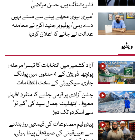
تشویشناک ہیں، حسن مرتضیٰ
’میری بیوی مجھے بیٹے سے ملنے نہیں
دے رہی‘، یوٹیوبر جنید اکرم نے معاملہ
عدالت لے جانے کا اعلان کردیا
ویڈیو
آزاد کشمیر میں انتخابات کا تیسرا مرحلہ:
پونچھ ڈویژن کے 4 حلقوں میں پولنگ
جاری، سیکیورٹی کے سخت انتظامات
جشن آزادی پر قومی جذبے کا منفرد اظہار،
معروف ایتھلیٹ جمال سید کی ’کے ٹو‘
سے اسکردو تک دوڑ
پیٹرولیم مصنوعات کی قیمتیں روز بدلنے
سے غیر یقینی کی صورتحال پیدا ہوئی،