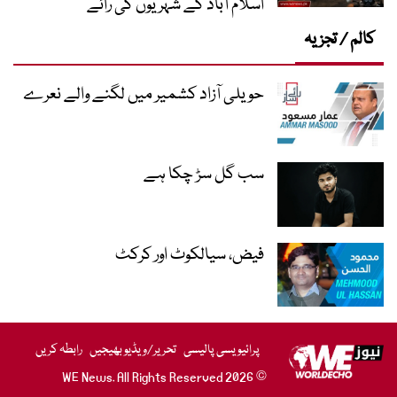
اسلام آباد کے شہریوں کی رائے
کالم / تجزیہ
حویلی آزاد کشمیر میں لگنے والے نعرے
سب گل سڑ چکا ہے
فیض، سیالکوٹ اور کرکٹ
پرائیویسی پالیسی
تحریر/ویڈیو بھیجیں
رابطہ کریں
© 2026 WE News. All Rights Reserved