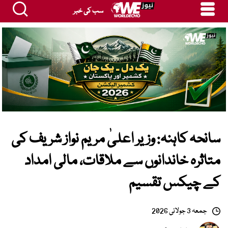
سب کی خبر
سانحہ کاہنہ: وزیر اعلیٰ مریم نواز شریف کی
متاثرہ خاندانوں سے ملاقات، مالی امداد
کے چیکس تقسیم
جمعہ 3 جولائی 2026