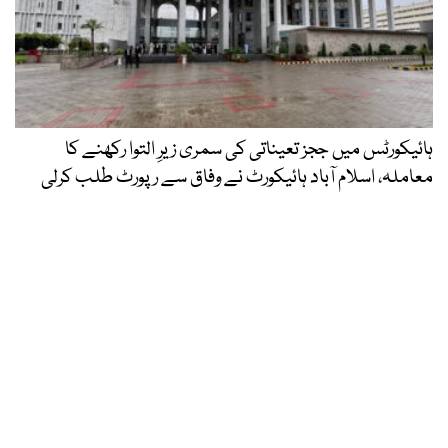
ہائیکورٹس میں ججز تعیناتی کی سمری زیرِ التوا رکھنے کا
معاملہ، اسلام آباد ہائیکورٹ نے وفاق سے رپورٹ طلب کرلی