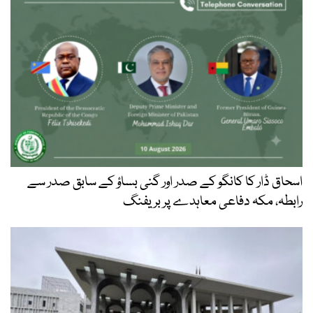
اسحاق ڈار کا کانگو کے صدر اور گنی بساؤ کے سابق صدر سے
رابطہ، مکہ دفاعی معاہدے پر بریفنگ