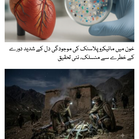
خون میں مائیکرو پلاسٹک کی موجودگی دل کے شدید دورے
کے خطرے سے منسلک، نئی تحقیق