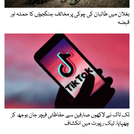
بغلان میں طالبان کی چوکی پر مخالف جنگجوؤں کا حملہ اور
قبضہ
ٹک ٹاک نے لاکھوں صارفین سے حفاظتی فیچر جان بوجھ کر
چھپایا، لیک رپورٹ میں انکشاف