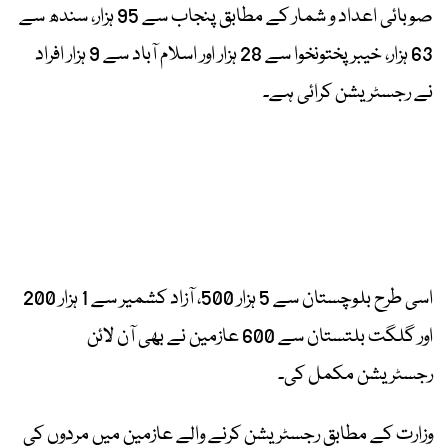
صوبائی اعداد و شمار کے مطابق پنجاب سے 95 ہزار، سندھ سے
63 ہزار، خیبرپختونخوا سے 28 ہزار اور اسلام آباد سے 9 ہزار افراد
نے رجسٹریشن کرائی ہے۔
اسی طرح بلوچستان سے 5 ہزار 500، آزاد کشمیر سے 1 ہزار 200
اور گلگت بلتستان سے 600 عازمین نے بھی آن لائن
رجسٹریشن مکمل کی۔
وزارت کے مطابق رجسٹریشن کرنے والے عازمین میں مردوں کی