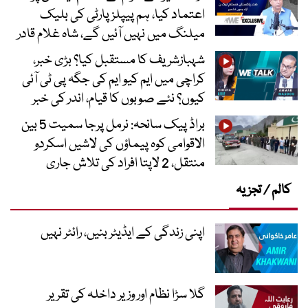
اعتماد کیا، ہم پیپلز پارٹی کی بلیک
میلنگ میں نہیں آئیں گے، شاہ غلام قادر
شہبازشریف کا مستقبل کیا؟ بڑی خبر،
کراچی میں ایم کیو ایم کی جگہ پی ٹی آئی
کیوں؟ نئے صوبوں کا قیام، اندر کی خبر
براڈ پیک سانحہ: نرمل پرجا سمیت 5 بین
الاقوامی کوہ پیماؤں کی لاشیں اسکردو
منتقل، 2 لاپتا افراد کی تلاش جاری
کالم / تجزیہ
اپنی زندگی کے ایڈیٹر بنیں، رائٹر نہیں
گلا سڑا نظام اور وزیر داخلہ کی تقریر