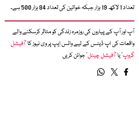
تعداد 1 لاکھ 19 ہزار جبکہ خواتین کی تعداد 84 ہزار 500 ہے۔
آپ اور آپ کے پیاروں کی روزمرہ زندگی کو متاثر کرسکنے والے
واقعات کی اپ ڈیٹس کے لیے واٹس ایپ پر وی نیوز کا ’
آفیشل
گروپ
‘ یا ’
آفیشل چینل
‘ جوائن کریں