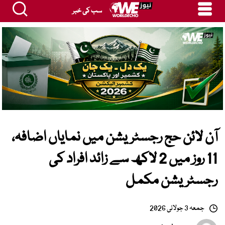
سب کی خبر
آن لائن حج رجسٹریشن میں نمایاں اضافہ،
11 روز میں 2 لاکھ سے زائد افراد کی
رجسٹریشن مکمل
جمعہ 3 جولائی 2026