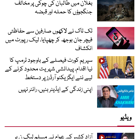
بغلان میں طالبان کی چوکی پر مخالف
جنگجوؤں کا حملہ اور قبضہ
ٹک ٹاک نے لاکھوں صارفین سے حفاظتی
فیچر جان بوجھ کر چھپایا، لیک رپورٹ میں
انکشاف
سپریم کورٹ فیصلے کے باوجود ٹرمپ کا
نیا اقدام، پیدائشی شہریت محدود کرنے کے
لیے نئے ایگزیکٹو آرڈرز پر دستخط
اپنی زندگی کے ایڈیٹر بنیں، رائٹر نہیں
ویڈیو
آزاد کشیر کے عوام نے مسلم لیگ ن پر