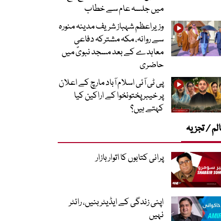
میں جلسہ عام سے خطاب
وزیراعظم شہباز شریف مدینہ منورہ
سے روانہ، مکہ مشترکہ دفاعی
معاہدے کے بعد مسجد نبویؐ میں
حاضری
پی ٹی آئی اسلام آباد مارچ کے اعلان
پر خیبر پختونخوا کے اراکین کیا
کہتے ہیں؟
لم / تجزیہ
پرانی کتابوں کا اتوار بازار
اپنی زندگی کے ایڈیٹر بنیں، رائٹر
نہیں