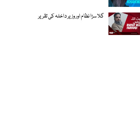
گلا سڑا نظام اور وزیر داخلہ کی تقریر