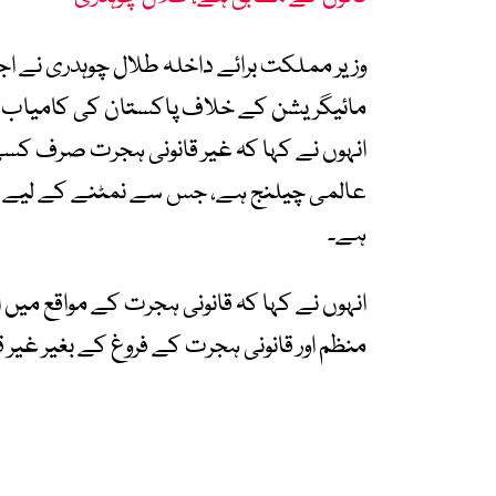
وزیر مملکت برائے داخلہ طلال چوہدری نے ا
مائیگریشن کے خلاف پاکستان کی کامیاب 
انہوں نے کہا کہ غیر قانونی ہجرت صرف کس
عالمی چیلنج ہے، جس سے نمٹنے کے لیے بین
ہے۔
انہوں نے کہا کہ قانونی ہجرت کے مواقع می
منظم اور قانونی ہجرت کے فروغ کے بغیر غیر 