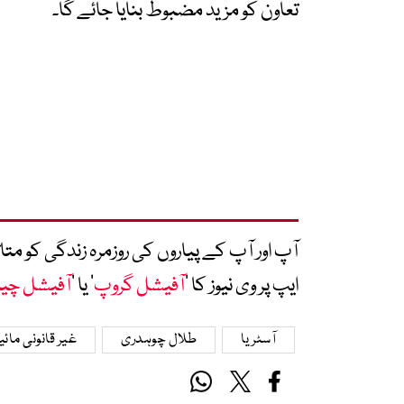
تعاون کو مزید مضبوط بنایا جائے گا۔
آپ اور آپ کے پیاروں کی روزمرہ زندگی کو 
ایپ پر وی نیوز کا ’
آفیشل گروپ
‘ یا ’
آفیشل چی
آسٹریا
طلال چوہدری
غیر قانونی مائ