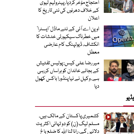
احتجاج مؤخر کردیا، پیٹرولیم لیوی
کے خلاف دھرنوں کی نئی تاریخ کا
اعلان
اوپن اے آئی کے نئے ماڈل ’ایسٹرا‘
میں خطرناک سیکیورٹی خدشات کا
انکشاف، ڈیولپنگ کام عارضی
معطل
میر رضا علی کیس: پولیس تفتیش
کے بجائے خاندان کو ہراساں کررہی
ہے، وکیل نے نیا پنڈورا باکس کھول
دیا
ڈیو
کشمیری پاکستان کے مالک ہیں،
مسلم لیگ (ن) کو دو تہائی اکثریت
دلائیں گے، رانا ثنا اللہ کا ضلع باغ