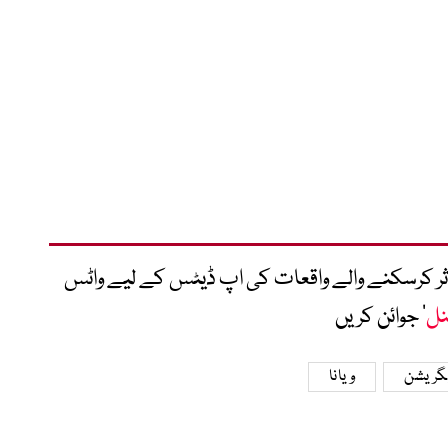
متاثر کرسکنے والے واقعات کی اپ ڈیٹس کے لیے واٹس
نل
‘ جوائن کریں
یگریشن
ویانا