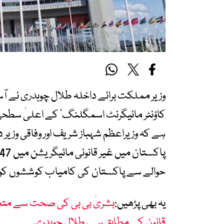
وزیر مملکت برائے داخلہ طلال چوہدری نے آسٹ
کاؤنٹر مائیگرنٹ اسمگلنگ‘ کے اعلیٰ سطحی
ہے کہ وزیراعظم شہباز شریف اور وفاقی وز
حوالے سے پاکستان کی کامیاب کوششوں کو س
یہ بھی پڑھیں:
بشریٰ بی بی کی صحت سے متعل
قانون کے مطابق ہے، طلال چوہدری