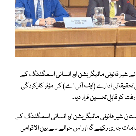
 غیر قانونی مائیگریشن اور انسانی اسمگلنگ کے
حقیقاتی ادارے (ایف آئی اے) کی مؤثر کارکردگی
ت کو قابلِ تحسین قرار دیا۔
ستان غیر قانونی مائیگریشن اور انسانی اسمگلنگ کے
امات جاری رکھے گا اور اس حوالے سے بین الاقوامی