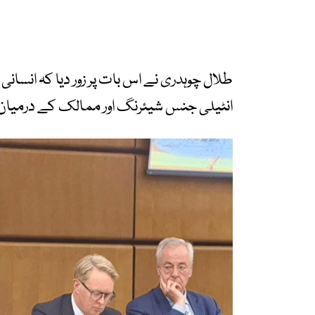
طلال چوہدری نے اس بات پر زور دیا کہ انسا
انٹیلی جنس شیئرنگ اور ممالک کے درمیان 