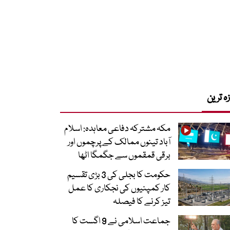
زہ ترین
مکہ مشترکہ دفاعی معاہدہ: اسلام
آباد تینوں ممالک کے پرچموں اور
برقی قمقموں سے جگمگا اٹھا
حکومت کا بجلی کی 3 بڑی تقسیم
کار کمپنیوں کی نجکاری کا عمل
تیز کرنے کا فیصلہ
جماعت اسلامی نے 9 اگست کا