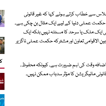
جلاس سے خطاب کرتے ہوئے کہا کہ غیر قانونی
حکمت عملی دنیا کے لیے ایک مثال بن چکی ہے۔
ی ایک ملک یا سرحد کا مسئلہ نہیں بلکہ ایک
 الاقوامی تعاون اور مشترکہ حکمت عملی ناگزیر
کا
ں اضافہ وقت کی اہم ضرورت ہے، کیونکہ محفوظ،
قانونی مائیگریشن کا مؤثر سدباب ممکن نہیں۔