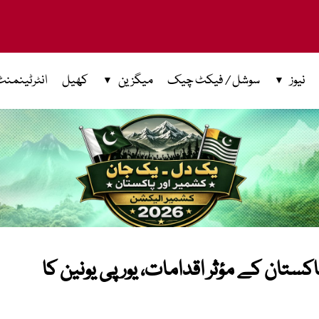
نیوز
سوشل / فیکٹ چیک
میگزین
کھیل
انٹرٹینمنٹ
ستان کے مؤثر اقدامات، یورپی یونین کا