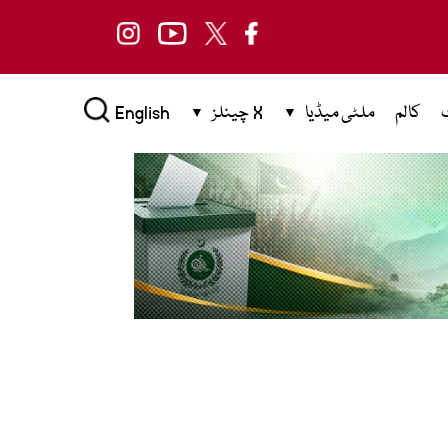
کالم
ملٹی میڈیا
X چینلز
English