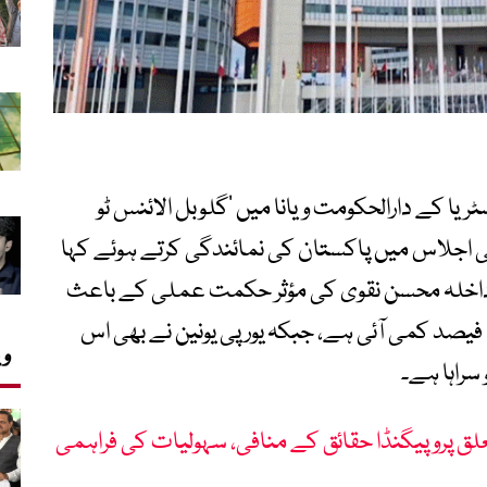
ریا کے دارالحکومت ویانا میں ’گلوبل الائنس ٹو
 اجلاس میں پاکستان کی نمائندگی کرتے ہوئے کہا
یر داخلہ محسن نقوی کی مؤثر حکمت عملی کے باعث
پاکستان میں غیر قانونی مائیگریشن میں 47 فیصد کمی آئی ہے، جبکہ یورپی یونین نے بھی اس
وی
راہا ہے۔
ق پروپیگنڈا حقائق کے منافی، سہولیات کی فراہمی