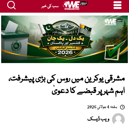
سب کی خبر
مشرقی یوکرین میں روس کی بڑی پیشرفت،
اہم شہر پر قبضے کا دعویٰ
ہفتہ 4 جولائی 2026
ویب ڈیسک