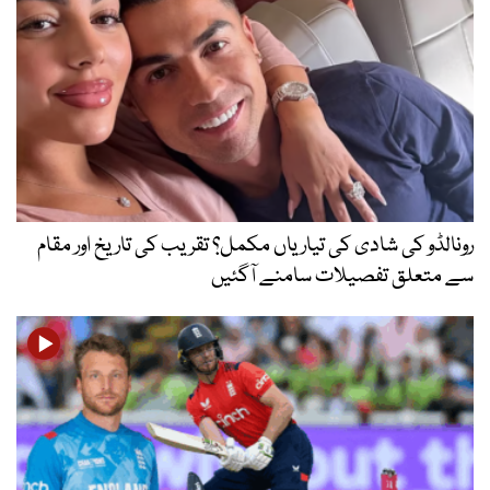
رونالڈو کی شادی کی تیاریاں مکمل؟ تقریب کی تاریخ اور مقام
سے متعلق تفصیلات سامنے آگئیں