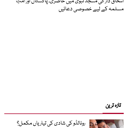
اسحاق ڈار کی مسجد نبویؐ میں حاضری، پاکستان اور امتِ
مسلمہ کے لیے خصوصی دعائیں
تازہ ترین
رونالڈو کی شادی کی تیاریاں مکمل؟