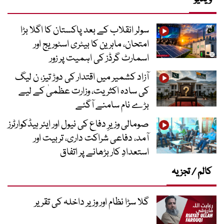
سولر انقلاب کے بعد پاکستان کا اگلا بڑا
امتحان، ماہرین کا بیٹری اسٹوریج اور
اسمارٹ گرڈز کی اہمیت پر زور
آزاد کشمیر میں اقتدار کی دوڑ تیز، ن لیگ
کی سادہ اکثریت، وزارت عظمیٰ کے لیے
بڑے نام سامنے آگئے
صومالی وزیرِ دفاع کی نیول اور ایئر ہیڈکوارٹرز
آمد، دفاعی شراکت داری، تربیت اور
استعدادِ کار بڑھانے پر اتفاق
کالم / تجزیہ
گلا سڑا نظام اور وزیر داخلہ کی تقریر