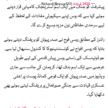
July 1, 2026
— Richard (@ricwe123)
پیشرفت کو جنگ میں ایک اہم اسٹریٹجک کامیابی قرار دیتے
ہوئے کہا ہے کہ روس اپنے سیکیورٹی مفادات کے تحفظ کے
لیے سرحدی حفاظتی زون مزید وسیع کرے گا۔
رائٹرز کے مطابق روسی فوج نے صدر پیوٹن کو بریفنگ دیتے ہوئے
بتایا کہ روسی افواج نے کونسٹنٹینووکا کا کنٹرول سنبھال لیا ہے،
جو ڈونیٹسک کے راستے روسی پیش قدمی کے لیے طویل
عرصے سے ایک اہم ہدف تھا۔ کریملن کی جانب سے جاری
ویڈیوز میں صدر پیوٹن کو ایک فوجی کمانڈ پوسٹ پر اعلیٰ
عسکری قیادت سے جنگی صورتحال پر بریفنگ لیتے ہوئے بھی
دکھایا گیا۔