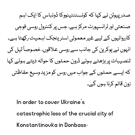
صدر پیوٹن نے کہا کہ کونسٹنٹینووکا ڈونباس کا ایک اہم
صنعتی اور ٹرانسپورٹ مرکز ہے، جس پر کنٹرول روسی فوجی
کارروائیوں کے لیے غیر معمولی اسٹریٹجک اہمیت رکھتا ہے۔
انہوں نے یوکرین کی جانب سے روسی علاقوں، خصوصاً تیل کی
تنصیبات پر بڑھتے ہوئے ڈرون حملوں کا حوالہ دیتے ہوئے کہا
کہ ایسے حملوں کے جواب میں روس کو مزید وسیع حفاظتی
زون قائم کرنا ہوں گے۔
In order to cover Ukraine's
catastrophic loss of the crucial city of
Konstantinovka in Donbass-