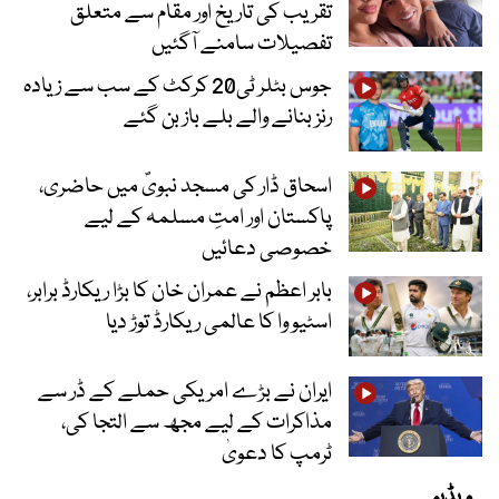
تقریب کی تاریخ اور مقام سے متعلق
تفصیلات سامنے آگئیں
جوس بٹلر ٹی20 کرکٹ کے سب سے زیادہ
رنز بنانے والے بلے باز بن گئے
اسحاق ڈار کی مسجد نبویؐ میں حاضری،
پاکستان اور امتِ مسلمہ کے لیے
خصوصی دعائیں
بابر اعظم نے عمران خان کا بڑا ریکارڈ برابر،
اسٹیو وا کا عالمی ریکارڈ توڑ دیا
ایران نے بڑے امریکی حملے کے ڈر سے
مذاکرات کے لیے مجھ سے التجا کی،
ٹرمپ کا دعویٰ
ویڈیو