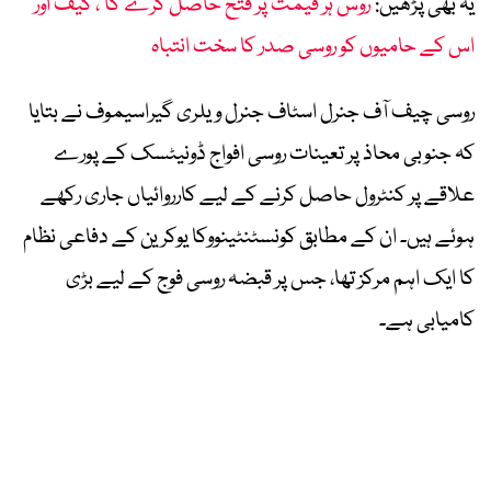
یہ بھی پڑھیں:
’روس ہر قیمت پر فتح حاصل کرے گا‘، کیف اور
اس کے حامیوں کو روسی صدر کا سخت انتباہ
روسی چیف آف جنرل اسٹاف جنرل ویلری گیراسیموف نے بتایا
کہ جنوبی محاذ پر تعینات روسی افواج ڈونیٹسک کے پورے
علاقے پر کنٹرول حاصل کرنے کے لیے کارروائیاں جاری رکھے
ہوئے ہیں۔ ان کے مطابق کونسٹنٹینووکا یوکرین کے دفاعی نظام
کا ایک اہم مرکز تھا، جس پر قبضہ روسی فوج کے لیے بڑی
کامیابی ہے۔