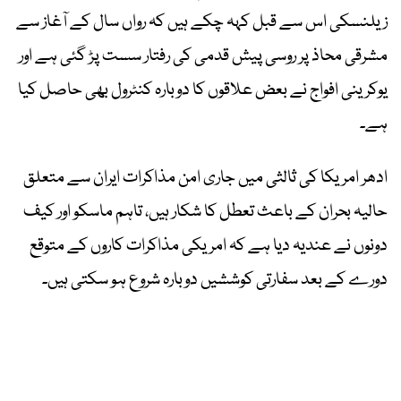
زیلنسکی اس سے قبل کہہ چکے ہیں کہ رواں سال کے آغاز سے
مشرقی محاذ پر روسی پیش قدمی کی رفتار سست پڑ گئی ہے اور
یوکرینی افواج نے بعض علاقوں کا دوبارہ کنٹرول بھی حاصل کیا
ہے۔
ادھر امریکا کی ثالثی میں جاری امن مذاکرات ایران سے متعلق
حالیہ بحران کے باعث تعطل کا شکار ہیں، تاہم ماسکو اور کیف
دونوں نے عندیہ دیا ہے کہ امریکی مذاکرات کاروں کے متوقع
دورے کے بعد سفارتی کوششیں دوبارہ شروع ہو سکتی ہیں۔