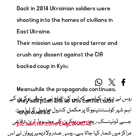
Back in 2014 Ukrainian soldiers were
shooting into the homes of civilians in
East Ukraine.
Their mission was to spread terror and
crush any dissent against the CIA
backed coup in Kyiv.
Meanwhile the propaganda continues,
روس نے دعویٰ کیا ہے کہ اس کی افواج نے مشرقی یوکرین کے
they still push the lie this conflict was
اہم شہر کونسٹنٹینووکا پر مکمل کنٹرول حاصل کر لیا ہے،
"unprovoked"
جسے ڈونیٹسک ریجن میں یوکرین کے مضبوط ترین دفاعی
pic.twitter.com/EhgLOXXO7S
مراکز میں شمار کیا جاتا ہے۔ روسی صدر ولادیمیر پیوٹن نے اس