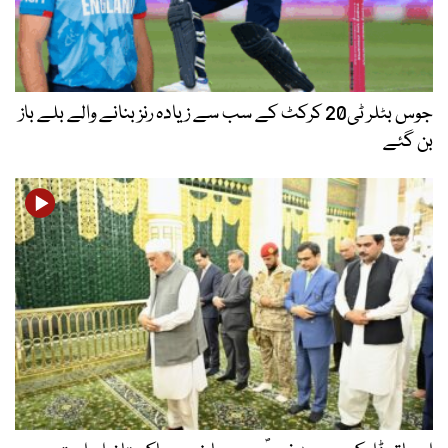
جوس بٹلر ٹی20 کرکٹ کے سب سے زیادہ رنز بنانے والے بلے باز
بن گئے