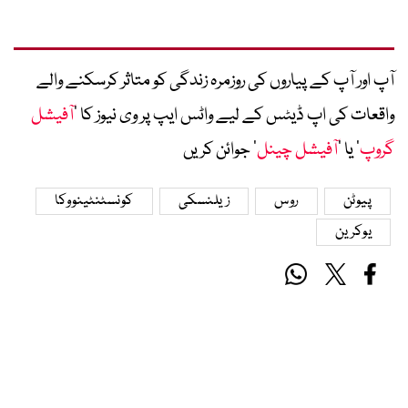
آپ اور آپ کے پیاروں کی روزمرہ زندگی کو متاثر کرسکنے والے
واقعات کی اپ ڈیٹس کے لیے واٹس ایپ پر وی نیوز کا ’
آفیشل
گروپ
‘ یا ’
آفیشل چینل
‘ جوائن کریں
پیوٹن
روس
زیلنسکی
کونسٹنٹینووکا
یوکرین