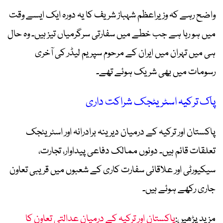
واضح رہے کہ وزیراعظم شہباز شریف کا یہ دورہ ایک ایسے وقت
میں ہو رہا ہے جب خطے میں سفارتی سرگرمیاں تیز ہیں۔ وہ حال
ہی میں تہران میں ایران کے مرحوم سپریم لیڈر کی آخری
رسومات میں بھی شریک ہوئے تھے۔
پاک ترکیہ اسٹریٹجک شراکت داری
پاکستان اور ترکیہ کے درمیان دیرینہ برادرانہ اور اسٹریٹجک
تعلقات قائم ہیں۔ دونوں ممالک دفاعی پیداوار، تجارت،
سیکیورٹی اور علاقائی سفارت کاری کے شعبوں میں قریبی تعاون
جاری رکھے ہوئے ہیں۔
مزید پڑھیں:
پاکستان اور ترکیہ کے درمیان عدالتی تعاون کا