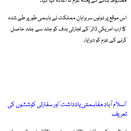
مضبوط بنانے کے پختہ عزم کا اعادہ کیا گیا۔
اس موقع پر دونوں سربراہانِ مملکت نے باہمی طور پر طے شدہ
’5 ارب امریکی ڈالر‘ کے تجارتی ہدف کو جلد سے جلد حاصل
کرنے کے عزم کو دہرایا۔
’اسلام آباد مفاہمتی یادداشت‘ اور سفارتی کوششوں کی
تعریف