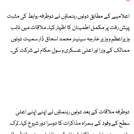
اعلامیے کے مطابق دونوں رہنماؤں نے دوطرفہ روابط کی مثبت
پیش رفت پر مکمل اطمینان کا اظہار کیا۔ ملاقات میں نائب
وزیراعظم و وزیر خارجہ سینیٹر محمد اسحاق ڈار سمیت دونوں
ممالک کے وزرا اور اعلیٰ عسکری و سول حکام نے شرکت کی۔
دوطرفہ ملاقات کے بعد دونوں رہنماؤں نے اپنے اپنے اعلیٰ
سطح کے وفود کے ہمراہ مذاکرات کا دوسرا دور شروع کیا۔ ترک