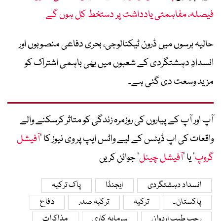
فیصلہ، مفاہمتی یادداشت پر دستخط کل ہوں گے
حالیہ برسوں میں ڈرون ٹیکنالوجی، بحری دفاعی منصوبوں اور
انسدادِ دہشتگردی کے شعبوں میں بھی باہمی اشتراک کو
مزید وسعت دی گئی ہے۔
آپ اور آپ کے پیاروں کی روزمرہ زندگی کو متاثر کرسکنے والے
واقعات کی اپ ڈیٹس کے لیے واٹس ایپ پر وی نیوز کا ’
آفیشل
گروپ
‘ یا ’
آفیشل چینل
‘ جوائن کریں
انسداد دہشتگردی
ایجنڈا
پاک ترکیہ
پاکستان۔
ترکیہ
ترکیہ صدر
دفاع
رجب طیب اردوان
سرمایہ کاری
مذاکرات