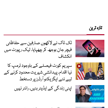
تازہ ترین
ٹک ٹاک نے لاکھوں صارفین سے حفاظتی
فیچر جان بوجھ کر چھپایا، لیک رپورٹ میں
انکشاف
سپریم کورٹ فیصلے کے باوجود ٹرمپ کا
نیا اقدام، پیدائشی شہریت محدود کرنے کے
لیے نئے ایگزیکٹو آرڈرز پر دستخط
اپنی زندگی کے ایڈیٹر بنیں، رائٹر نہیں