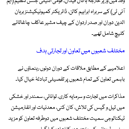
وفد میں وزیر خارجہ ہاکان فیدان، قومی انٹیلی جنس تنظیم (ایم
آئی ٹی) کے سربراہ ابراہیم کالن، ڈائریکٹر کمیونیکیشنز برہان
الدین دوران اور صدر اردوان کے چیف مشیر عاکف چاغاتائے
کلیچ شامل تھے۔
مختلف شعبوں میں تعاون اور تجارتی ہدف
اعلامیے کے مطابق ملاقات کے دوران دونوں رہنماؤں نے
باہمی تعاون کے تمام شعبوں پر تفصیلی تبادلۂ خیال کیا۔
مذاکرات میں تجارت و سرمایہ کاری، توانائی، سمندر اور خشکی
میں تیل و گیس کی تلاش، کان کنی، معدنیات اور انفارمیشن
ٹیکنالوجی سمیت مختلف شعبوں میں دوطرفہ تعاون کو مزید