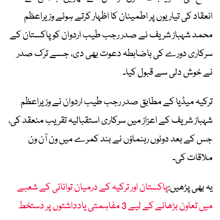
انعقاد کی تیاریوں پر اطمینان کا اظہار کرتے ہوئے وزیراعظم
محمد شہباز شریف نے صدر رجب طیب اردوان کو پاکستان کے
سرکاری دورے کی باضابطہ دعوت بھی دی، جسے ترک صدر
نے خوش دلی سے قبول کیا۔
ترکیہ میڈیا کے مطابق صدر رجب طیب اردوان نے وزیراعظم
شہباز شریف کے اعزاز میں سرکاری استقبالیہ تقریب منعقد کی،
جس کے بعد دونوں رہنماؤں نے بند کمرے میں ون آن ون
ملاقات کی۔
یہ بھی پڑھیں:
پاکستان اور ترکیہ کے درمیان توانائی کے شعبے
میں تعاون بڑھانے کے لیے 3 مفاہمتی یادداشتوں پر دستخط