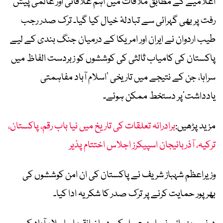
اعلامیے کے مطابق ملاقات میں اہم علاقائی اور عالمی پیش
رفت پر بھی گہرائی سے تبادلۂ خیال کیا گیا۔ ترک صدر رجب
طیب اردوان نے ایران اور امریکا کے درمیان جنگ بندی کے لیے
پاکستان کی کامیاب ثالثی کی کوششوں کو زبردست الفاظ میں
سراہا، جن کے نتیجے میں تاریخی ’اسلام آباد مفاہمتی
یادداشت‘پر دستخط ممکن ہوئے۔
مزید پڑھیں:
برادرانہ تعلقات کی تاریخ میں نیا باب رقم، پاکستان،
ترکیہ، آذربائیجان اسپیکرز اجلاس اختتام پذیر
وزیراعظم شہباز شریف نے پاکستان کی ان امن کوششوں کی
بھرپور حمایت کرنے پر ترک صدر کا شکریہ ادا کیا۔