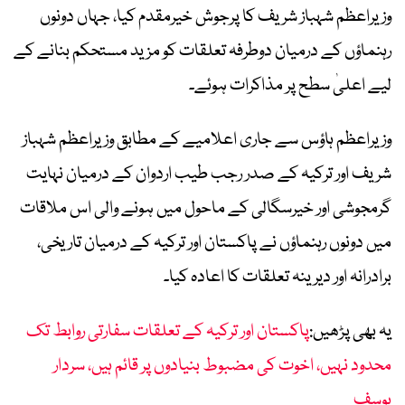
وزیراعظم شہباز شریف کا پرجوش خیرمقدم کیا، جہاں دونوں
رہنماؤں کے درمیان دوطرفہ تعلقات کو مزید مستحکم بنانے کے
لیے اعلیٰ سطح پر مذاکرات ہوئے۔
وزیراعظم ہاؤس سے جاری اعلامیے کے مطابق وزیراعظم شہباز
شریف اور ترکیہ کے صدر رجب طیب اردوان کے درمیان نہایت
گرمجوشی اور خیرسگالی کے ماحول میں ہونے والی اس ملاقات
میں دونوں رہنماؤں نے پاکستان اور ترکیہ کے درمیان تاریخی،
برادرانہ اور دیرینہ تعلقات کا اعادہ کیا۔
یہ بھی پڑھیں:
پاکستان اور ترکیہ کے تعلقات سفارتی روابط تک
محدود نہیں، اخوت کی مضبوط بنیادوں پر قائم ہیں، سردار
یوسف