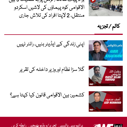
الاقوامی کوہ پیماؤں کی لاشیں اسکردو
منتقل، 2 لاپتا افراد کی تلاش جاری
کالم / تجزیہ
اپنی زندگی کے ایڈیٹر بنیں، رائٹر نہیں
گلا سڑا نظام اور وزیر داخلہ کی تقریر
کشمیر: بین الاقوامی قانون کیا کہتا ہے؟
پرائیویسی پالیسی
تحریر/ویڈیو بھیجیں
رابطہ کریں