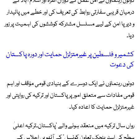
دونوں رہنماؤں نے امن عمل کے دوران انقرہ اور اسلام آباد کے
درمیان قریبی سفارتی روابط کی تعریف کی اور خطے میں پائیدار
و دیرپا امن کے لیے مسلسل مشترکہ کوششوں کی اہمیت پر زور
دیا۔
کشمیر و فلسطین پر غیرمتزلزل حمایت اور دورہ پاکستان
کی دعوت
دونوں رہنماؤں نے ایک دوسرے کے بنیادی قومی مؤقف اور اہم
قومی مفادات سے متعلق امور پر پاکستان اور ترکیہ کی روایتی اور
غیرمتزلزل حمایت کا اعادہ کیا۔
رواں سال ترکیہ میں منعقد ہونے والے ’پاکستان۔ترکیہ اعلیٰ
سطح کی اسٹریٹجک تعاون کونسل‘ کے آٹھویں اجلاس کے