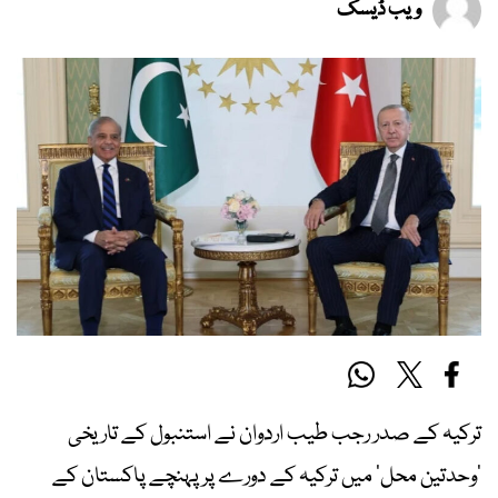
ویب ڈیسک
ترکیہ کے صدر رجب طیب اردوان نے استنبول کے تاریخی
’وحدتین محل‘ میں ترکیہ کے دورے پر پہنچے پاکستان کے