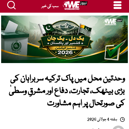
سب کی خبر
وحدتین محل میں پاک ترکیہ سربراہان کی
بڑی بیٹھک، تجارت، دفاع اور مشرقِ وسطیٰ
کی صورتحال پر اہم مشاورت
ہفتہ 4 جولائی 2026