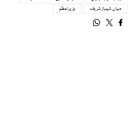
میاں شہباز شریف
وزیراعظم