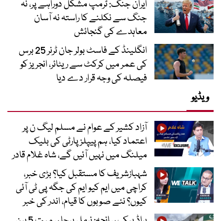
ایران جنگ: ٹرمپ مشکل دوراہے پر، نہ
جنگ سے نکلنے کا راستہ نہ آسان
معاہدے کی گنجائش
انگلینڈ کے فاسٹ بولر جان ٹرنر 25 برس
کی عمر میں کرکٹ سے ریٹائر، انجریز کو
فیصلہ کی وجہ قرار دے دیا
ویڈیو
آزاد کشیر کے عوام نے مسلم لیگ ن پر
اعتماد کیا، ہم پیپلز پارٹی کی بلیک
میلنگ میں نہیں آئیں گے، شاہ غلام قادر
شہبازشریف کا مستقبل کیا؟ بڑی خبر،
کراچی میں ایم کیو ایم کی جگہ پی ٹی آئی
کیوں؟ نئے صوبوں کا قیام، اندر کی خبر
براڈ پیک سانحہ: نرمل پرجا سمیت 5 بین