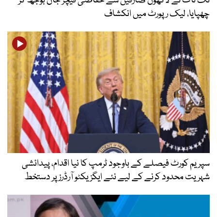
ٹک ٹاک نے لاکھوں صارفین سے حفاظتی فیچر جان بوجھ کر
چھپایا، لیک رپورٹ میں انکشاف
سپریم کورٹ فیصلے کے باوجود ٹرمپ کا نیا اقدام، پیدائشی
شہریت محدود کرنے کے لیے نئے ایگزیکٹو آرڈرز پر دستخط