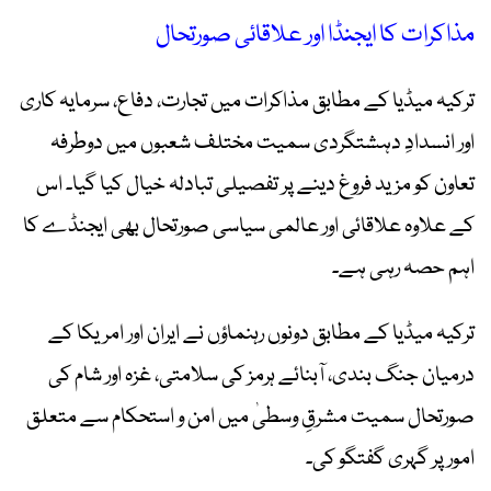
مذاکرات کا ایجنڈا اور علاقائی صورتحال
ترکیہ میڈیا کے مطابق مذاکرات میں تجارت، دفاع، سرمایہ کاری
اور انسدادِ دہشتگردی سمیت مختلف شعبوں میں دوطرفہ
تعاون کو مزید فروغ دینے پر تفصیلی تبادلہ خیال کیا گیا۔ اس
کے علاوہ علاقائی اور عالمی سیاسی صورتحال بھی ایجنڈے کا
اہم حصہ رہی ہے۔
ترکیہ میڈیا کے مطابق دونوں رہنماؤں نے ایران اور امریکا کے
درمیان جنگ بندی، آبنائے ہرمز کی سلامتی، غزہ اور شام کی
صورتحال سمیت مشرقِ وسطیٰ میں امن و استحکام سے متعلق
امور پر گہری گفتگو کی۔