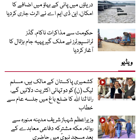
دریاؤں میں پانی کے بہاؤ میں اضافے کا
امکان، این ڈی ایم اے نے الرٹ جاری کردیا
حکومت سے مذاکرات ناکام، گڈز
ٹرانسپورٹرز نے ملک گیر پہیہ جام ہڑتال کا
آغاز کردیا
ویڈیو
کشمیری پاکستان کے مالک ہیں، مسلم
لیگ (ن) کو دو تہائی اکثریت دلائیں گے،
رانا ثنا اللہ کا ضلع باغ میں جلسہ عام سے
خطاب
وزیراعظم شہباز شریف مدینہ منورہ سے
روانہ، مکہ مشترکہ دفاعی معاہدے کے
بعد مسجد نبویؐ میں حاضری