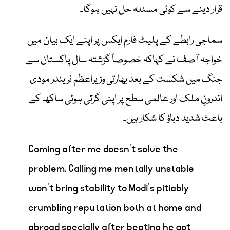
قرار دینے سے کوئی مسئلہ حل نہیں ہوگا۔
سماجی رابطے کے پلیٹ فارم ایکس پر اپنے ایک بیان میں
خواجہ آصف نے کہاکہ خصوصاً گزشتہ سال پاکستان سے
جنگ میں شکست کے بعد بھارتی وزیراعظم نریندر مودی
اندرونِ ملک اور عالمی سطح پر اپنی گرتی ہوئی ساکھ کے
باعث شدید دباؤ کا شکار ہیں۔
Coming after me doesn’t solve the
problem. Calling me mentally unstable
won’t bring stability to Modi’s pitiably
crumbling reputation both at home and
abroad specially after beating he got