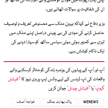
اپنی ایک رپورٹ میں مودی کو ملنے والے اعزازات کی ساکھ اور
ان کی شفافیت پر سوالات اٹھائے ہیں۔
وزیر دفاع نے کہاکہ بیرونِ ملک سے مصنوعی تعریف و توصیف
حاصل کرنے کی مودی کی بے چینی دراصل اپنے ملک میں
تیزی سے کمزور ہوتی ہوئی سیاسی ساکھ کو سہارا دینے کی
ایک ناکام کوشش ہے۔
آپ اور آپ کے پیاروں کی روزمرہ زندگی کو متاثر کرسکنے والے
واقعات کی اپ ڈیٹس کے لیے واٹس ایپ پر وی نیوز کا ’
آفیشل
گروپ
‘ یا ’
آفیشل چینل
‘ جوائن کریں
WENEWS
پاک بھارت جنگ
خواجہ آصف