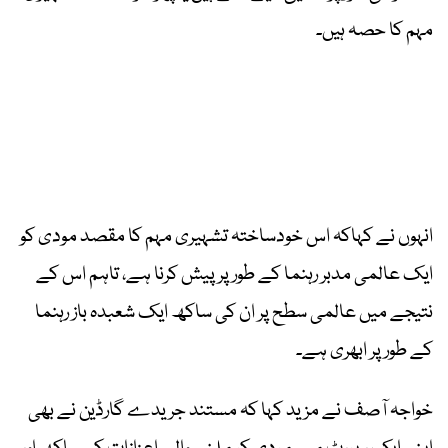
مہم کا حصہ ہیں۔
انہوں نے کہاکہ اس خودساختہ تشہیری مہم کا مقصد مودی کو
ایک عالمی مدبر رہنما کے طور پر پیش کرنا ہے، تاہم اس کے
نتیجے میں عالمی سطح پر ان کی ساکھ ایک شعبدہ باز رہنما
کے طور پر ابھری ہے۔
خواجہ آصف نے مزید کہا کہ مستند جریدے گارڈین نے بھی