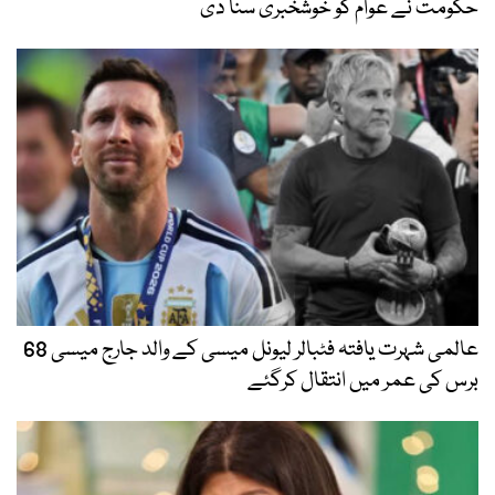
حکومت نے عوام کو خوشخبری سنا دی
عالمی شہرت یافتہ فٹبالر لیونل میسی کے والد جارج میسی 68
برس کی عمر میں انتقال کرگئے