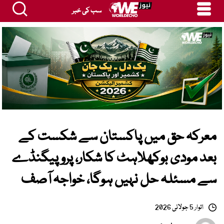
سب کی خبر
معرکہ حق میں پاکستان سے شکست کے
بعد مودی بوکھلاہٹ کا شکار، پروپیگنڈے
سے مسئلہ حل نہیں ہوگا، خواجہ آصف
اتوار 5 جولائی 2026