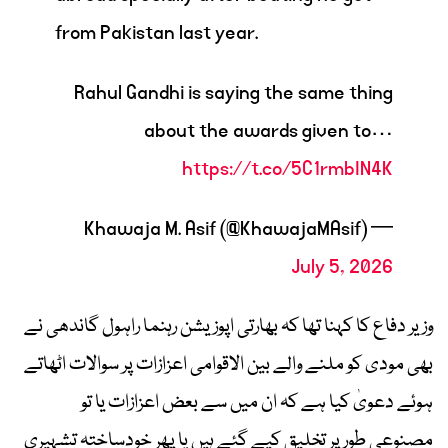
from Pakistan last year.
Rahul Gandhi is saying the same thing
about the awards given to…
https://t.co/5C1rmbIN4K
— Khawaja M. Asif (@KhawajaMAsif)
July 5, 2026
وزیر دفاع کا کہنا تھا کہ بھارتی اپوزیشن رہنما راہول گاندھی نے
بھی مودی کو ملنے والے بین الاقوامی اعزازات پر سوالات اٹھاتے
ہوئے دعویٰ کیا ہے کہ ان میں سے بعض اعزازات یا تو
مصنوعی طور پر تخلیق کیے گئے ہیں یا پھر خودساختہ تشہیری