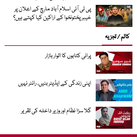
پی ٹی آئی اسلام آباد مارچ کے اعلان پر
خیبر پختونخوا کے اراکین کیا کہتے ہیں؟
کالم / تجزیہ
پرانی کتابوں کا اتوار بازار
اپنی زندگی کے ایڈیٹر بنیں، رائٹر نہیں
گلا سڑا نظام اور وزیر داخلہ کی تقریر