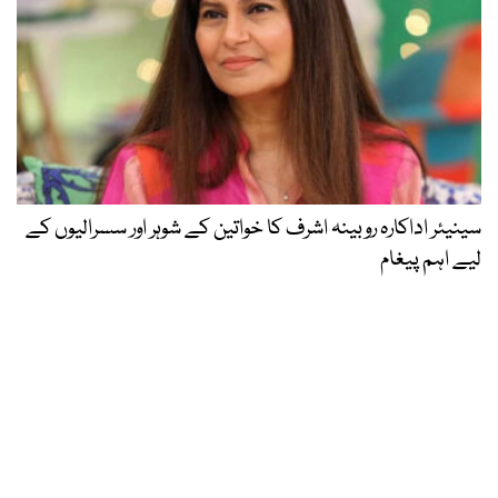
سینیئر اداکارہ روبینہ اشرف کا خواتین کے شوہر اور سسرالیوں کے
لیے اہم پیغام