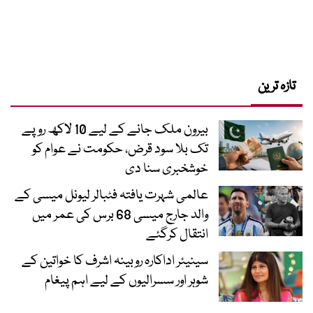
تازہ ترین
بیرون ملک جانے کے لیے 10 لاکھ روپے
تک بلا سود قرض، حکومت نے عوام کو
خوشخبری سنا دی
عالمی شہرت یافتہ فٹبالر لیونل میسی کے
والد جارج میسی 68 برس کی عمر میں
انتقال کرگئے
سینیئر اداکارہ روبینہ اشرف کا خواتین کے
شوہر اور سسرالیوں کے لیے اہم پیغام