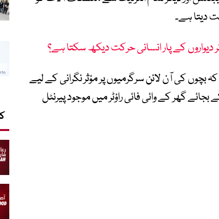
ت دیتا ہے۔
ٹر دیواروں کے پار انسانی حرکت دیکھ سکتا ہے؟
 کہ بچوں کی آن لائن سرگرمیوں پر مؤثر نگرانی کے لیے
بجائے گھر کے وائی فائی راؤٹر میں موجود پیرنٹل
کا