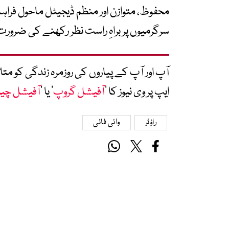
محفوظ، متوازن اور منظم ڈیجیٹل ماحول فراہم
سرگرمیوں پر براہِ راست نظر رکھنے کی ضرورت
آپ اور آپ کے پیاروں کی روزمرہ زندگی کو 
ایپ پر وی نیوز کا ’
آفیشل گروپ
‘ یا ’
آفیشل چی
راؤٹر
وائی فائی