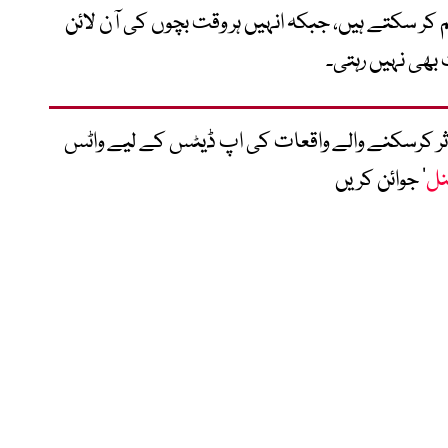
 کر سکتے ہیں، جبکہ انہیں ہر وقت بچوں کی آن لائن
 بھی نہیں رہتی۔
متاثر کرسکنے والے واقعات کی اپ ڈیٹس کے لیے واٹس
نل
‘ جوائن کریں