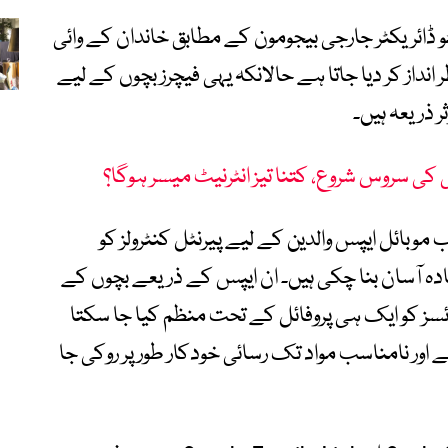
Seeken I کے ایگزیکٹو ڈائریکٹر جارجی بیجومون کے مطابق خاندان کے وائی
 انداز کر دیا جاتا ہے حالانکہ یہی فیچرز بچوں کے لیے
 ذریعہ ہیں۔
ئی کی سروس شروع، کتنا تیز انٹرنیٹ میسر ہوگا؟
ب موبائل ایپس والدین کے لیے پیرنٹل کنٹرولز کو
دہ آسان بنا چکی ہیں۔ ان ایپس کے ذریعے بچوں کے
ئسز کو ایک ہی پروفائل کے تحت منظم کیا جا سکتا
اور نامناسب مواد تک رسائی خودکار طور پر روکی جا