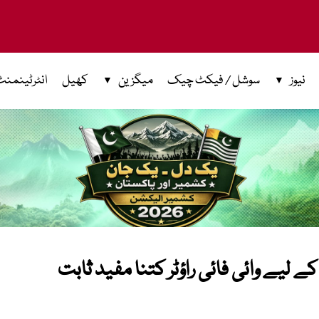
نیوز
سوشل / فیکٹ چیک
میگزین
کھیل
انٹرٹینمنٹ
 لیے وائی فائی راؤٹر کتنا مفید ثابت