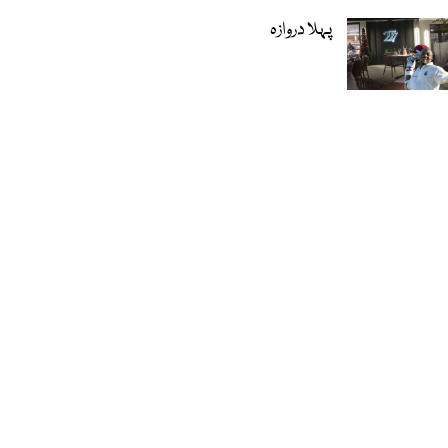
پہلا دروازہ