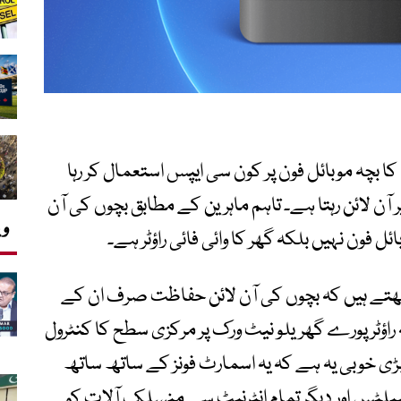
 کا بچہ موبائل فون پر کون سی ایپس استعمال کر رہا
ر آن لائن رہتا ہے۔ تاہم ماہرین کے مطابق بچوں کی آن
وی
ئل فون نہیں بلکہ گھر کا وائی فائی راؤٹر ہے۔
مجھتے ہیں کہ بچوں کی آن لائن حفاظت صرف ان کے
ؤٹر پورے گھریلو نیٹ ورک پر مرکزی سطح کا کنٹرول
ڑی خوبی یہ ہے کہ یہ اسمارٹ فونز کے ساتھ ساتھ
بلٹس اور دیگر تمام انٹرنیٹ سے منسلک آلات کو