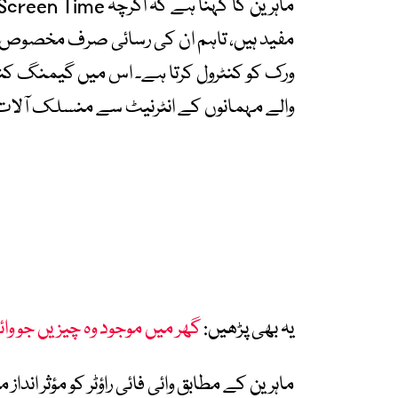
مفید ہیں، تاہم ان کی رسائی صرف مخصوص ڈی
ورک کو کنٹرول کرتا ہے۔ اس میں گیمنگ کنسو
والے مہمانوں کے انٹرنیٹ سے منسلک آلات 
یہ بھی پڑھیں:
گھر میں موجود وہ چیزیں جو وا
ماہرین کے مطابق وائی فائی راؤٹر کو مؤثر اندا