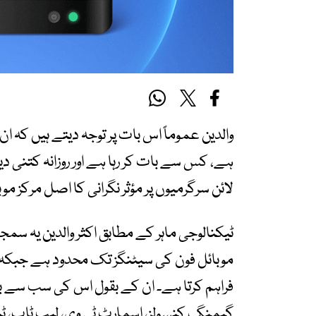
والدین عموماً اس بات پر توجہ دیتے ہیں کہ ان
ہے، کس سے بات کر رہا ہے اور روزانہ کتنی دی
لائن سرگرمیوں پر مؤثر نگرانی کا اصل مرکز موبا
ٹیکنالوجی ماہر کے مطابق اکثر والدین یہ س
موبائل فون کی سیٹنگز تک محدود ہے جبکہ را
فراہم کرتا ہے۔ ان کے بقول اس کی سب سے ب
گیمنگ کنسولز، اسمارٹ ٹی وی، لیپ ٹاپ، ٹی