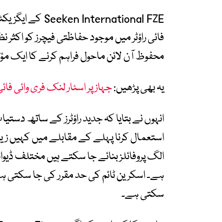
nternational FZE
فائی راؤٹر میں موجود حفاظتی فیچرز کو اکثر نظر
محفوظ آن لائن ماحول فراہم کرنے کا ایک مؤثر
یہ بھی پڑھیں:
جہاز پر اسٹار لنک فری وائی فا
انہوں نے بتایا کہ جدید راؤٹرز کے ساتھ دستیا
استعمال کرنا پہلے کے مقابلے میں کہیں زیا
الگ پروفائلز بنائے جا سکتے ہیں مختلف ڈیوا
ہے۔ اسکرین ٹائم کی حد مقرر کی جا سکتی ہے 
سکتی ہے۔