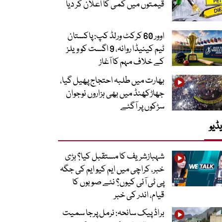
قیمتوں میں کمی کا اعلان کر دیا
اوور 60 کرکٹ ورلڈ کپ: پاکستان
ٹیم کینیڈا روانہ، 9 اگست کو ویلز
کے خلاف مہم کا آغاز
بھارت میں طلبہ احتجاج پھیل گیا،
جھاڑکھنڈ میں بھی ہزاروں نوجوان
سڑکوں پر آگئے
ڈیو
شہبازشریف کا مستقبل کیا؟ بڑی
خبر، کراچی میں ایم کیو ایم کی جگہ
پی ٹی آئی کیوں؟ نئے صوبوں کا
قیام، اندر کی خبر
براڈ پیک سانحہ: نرمل پرجا سمیت