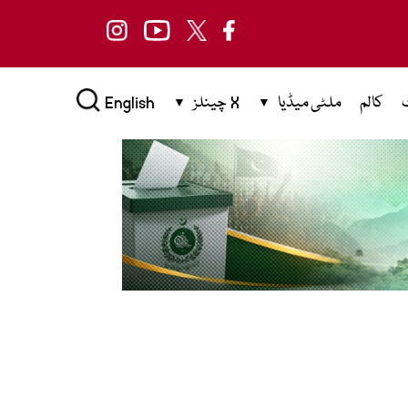
کالم
ملٹی میڈیا
X چینلز
English