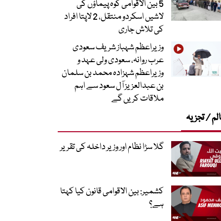
5 بین الاقوامی کوہ پیماؤں کی
لاشیں اسکردو منتقل، 2 لاپتا افراد
کی تلاش جاری
وزیراعظم شہباز شریف سعودی
عرب روانہ، سعودی ولی عہد و
وزیراعظم شہزادہ محمد بن سلمان
بن عبدالعزیز آل سعود سے اہم
ملاقات کریں گے
لم / تجزیہ
گلا سڑا نظام اور وزیر داخلہ کی تقریر
کشمیر: بین الاقوامی قانون کیا کہتا
ہے؟