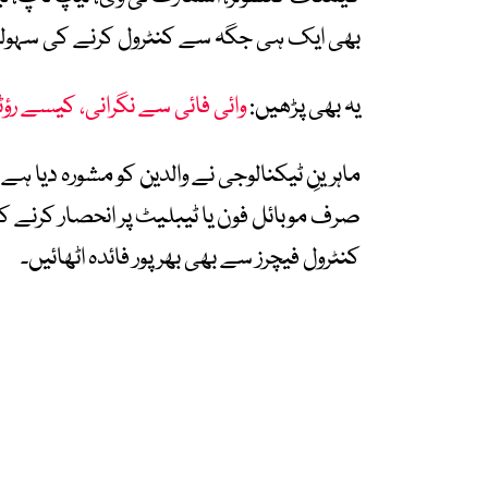
بھی ایک ہی جگہ سے کنٹرول کرنے کی سہول
یہ بھی پڑھیں:
وائی فائی سے نگرانی، کیسے رؤ
ماہرینِ ٹیکنالوجی نے والدین کو مشورہ دیا ہے
صرف موبائل فون یا ٹیبلیٹ پر انحصار کرنے کے 
کنٹرول فیچرز سے بھی بھرپور فائدہ اٹھائیں۔