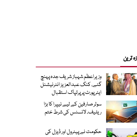
زہ ترین
وزیراعظم شہباز شریف جدہ پہنچ
گئے، کنگ عبدالعزیز انٹرنیشنل
ایئر پورٹ پر پرتپاک استقبال
سولر صارفین کے لیے نیپرا کا بڑا
ریلیف، لائسنس کی شرط ختم
حکومت نے پیٹرول اور ڈیزل کی