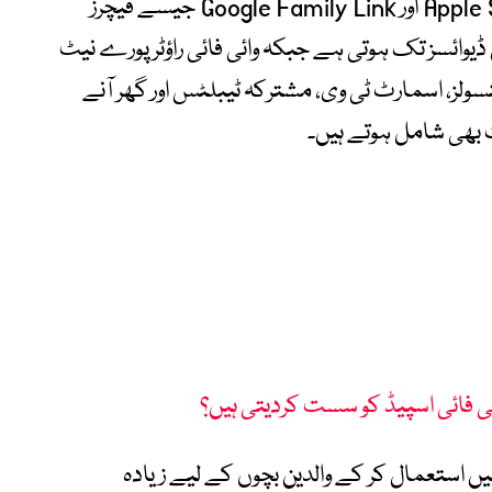
ماہرین کا کہنا ہے کہ اگرچہ Apple Screen Time اور Google Family Link جیسے فیچرز
وائسز تک ہوتی ہے جبکہ وائی فائی راؤٹر پورے نیٹ
لز، اسمارٹ ٹی وی، مشترکہ ٹیبلٹس اور گھر آنے
بھی شامل ہوتے ہیں۔
ئی فائی اسپیڈ کو سست کردیتی ہیں؟
ز میں استعمال کر کے والدین بچوں کے لیے زیادہ