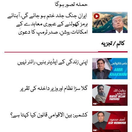
حملہ تصور ہوگا
ایران جنگ جلد ختم ہو جائے گی، آبنائے
ہرمز کھولنے کے عبوری معاہدے کے
امکانات روشن، صدر ٹرمپ کا دعویٰ
کالم / تجزیہ
اپنی زندگی کے ایڈیٹر بنیں، رائٹر نہیں
گلا سڑا نظام اور وزیر داخلہ کی تقریر
کشمیر: بین الاقوامی قانون کیا کہتا ہے؟