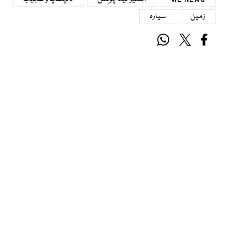
زمین
سیارہ