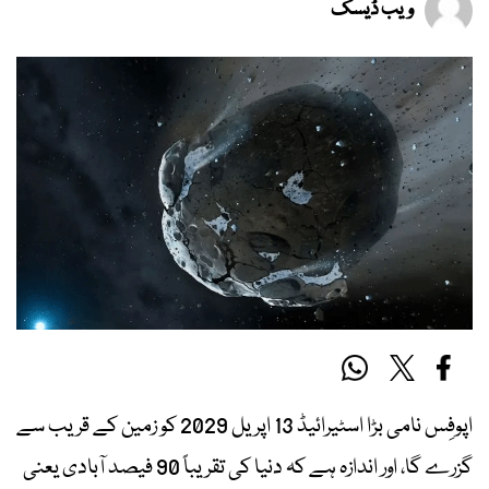
ویب ڈیسک
اپوفِس نامی بڑا اسٹیرائیڈ 13 اپریل 2029 کو زمین کے قریب سے
گزرے گا، اور اندازہ ہے کہ دنیا کی تقریباً 90 فیصد آبادی یعنی