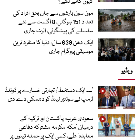
کیوں گانے لگے؟
مون سون بارشوں سے جاں بحق افراد کی
تعداد 151 ہوگئی، 8 اگست سے نئے
سلسلے کی پیشگوئی، الرٹ جاری
ایک دھن 639 سال، دنیا کا منفرد ترین
موسیقی پروگرام جاری
ویڈیو
’۔۔۔ ایک دستخط‘: تجارتی خسارے پر ڈونلڈ
ٹرمپ نے سوئٹزر لینڈ کو دھمکی دے دی
سعودی عرب، پاکستان اور ترکیہ کے
درمیان ’مکہ مکرمہ مشترکہ دفاعی
معاہدہ‘ طے، کسی ایک پر حملہ تینوں پر