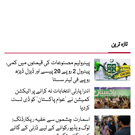
تازہ ترین
پیٹرولیم مصنوعات کی قیمتوں میں کمی،
پیٹرول 2 روپے 20 پیسے اور ڈیزل ڈیڑھ
روپے فی لیٹر سستا
انٹرا پارٹی انتخابات نہ کرانے پر الیکشن
کمیشن نے ’عوام پاکستان‘ کو ڈی لسٹ
کردیا
اسمارٹ چشموں سے خفیہ ریکارڈنگ:
لوگ ویڈیو رکوانے کے لیے ڈزنی کے گانے