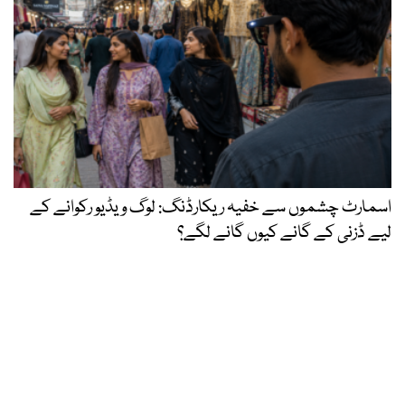
اسمارٹ چشموں سے خفیہ ریکارڈنگ: لوگ ویڈیو رکوانے کے
لیے ڈزنی کے گانے کیوں گانے لگے؟