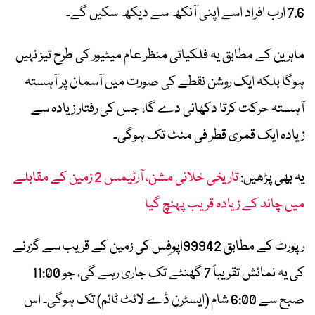
7.6 ارب افراد اسے اپنی آنکھ سے دیکھ سکیں گے۔
ماہرین کے مطابق یہ فلکیاتی منظر عام میٹیور کی طرح تیز نہیں
ہوگا بلکہ ایک روشن نقطے کی صورت میں آسمان پر آہستہ
آہستہ حرکت کرتا دکھائی دے گا، جس کی رفتار زیادہ سے
زیادہ ایک قمری قطر فی منٹ تک ہوگی۔
یہ بھی پڑھیں:
تاریخی خلائی مشن، آرٹیمس 2 زمین کے مقابلے
میں چاند کے زیادہ قریب پہنچ گیا
رپورٹ کے مطابق 99942اپوفِس کی زمین کے قریب سے گزرنے
کی یہ نمائش تقریباً 7 گھنٹے تک جاری رہے گی، جو 11:00
صبح سے 6:00 شام (ایسٹرن ڈے لائٹ ٹائم) تک ہوگی۔ اس