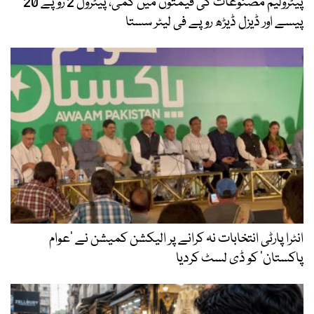
پیٹرولیم مصنوعات کی قیمتوں میں کمی، پیٹرول 2 روپے 20
پیسے اور ڈیزل ڈیڑھ روپے فی لیٹر سستا
انٹرا پارٹی انتخابات نہ کرانے پر الیکشن کمیشن نے ’عوام
پاکستان‘ کو ڈی لسٹ کردیا