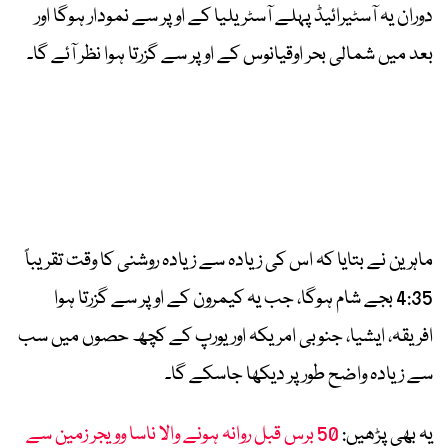
دوران یہ آسٹیرائیڈ پہلے آسٹریلیا کے اوپر سے نمودار ہوگا اور
بعد میں شمالی بحر اوقیانوس کے اوپر سے گزرتا ہوا نظر آئے گا۔
ماہرین نے بتایا کہ اس کی زیادہ سے زیادہ روشنی کا وقت تقریباً
4:35 بجے شام ہوگا، جب یہ کیمرون کے اوپر سے گزرتا ہوا
افریقہ، ایشیا، جنوبی امریکہ اور یورپ کے کچھ حصوں میں سب
سے زیادہ واضح طور پر دیکھا جاسکے گا۔
یہ بھی پڑھیں:
50 برس قبل روانہ ہونے والا ناسا وویجر زمین سے