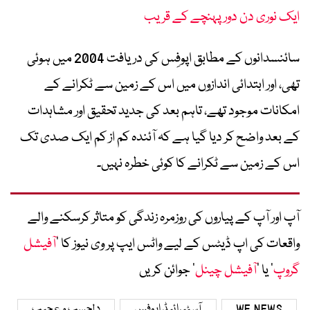
ایک نوری دن دور پہنچے کے قریب
سائنسدانوں کے مطابق اپوفِس کی دریافت 2004 میں ہوئی
تھی، اور ابتدائی اندازوں میں اس کے زمین سے ٹکرانے کے
امکانات موجود تھے، تاہم بعد کی جدید تحقیق اور مشاہدات
کے بعد واضح کر دیا گیا ہے کہ آئندہ کم از کم ایک صدی تک
اس کے زمین سے ٹکرانے کا کوئی خطرہ نہیں۔
آپ اور آپ کے پیاروں کی روزمرہ زندگی کو متاثر کرسکنے والے
واقعات کی اپ ڈیٹس کے لیے واٹس ایپ پر وی نیوز کا ’
آفیشل
گروپ
‘ یا ’
آفیشل چینل
‘ جوائن کریں
WE NEWS
آسٹیرائیڈ اپوفِس
دلچسپ و عجیب