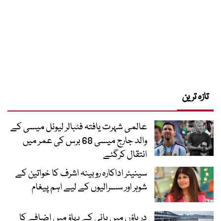
تازہ ترین
عالمی شہرت یافتہ فٹبالر لیونل میسی کے
والد جارج میسی 68 برس کی عمر میں
انتقال کرگئے
سینیئر اداکارہ روبینہ اشرف کا خواتین کے
شوہر اور سسرالیوں کے لیے اہم پیغام
دریاؤں میں پانی کے بہاؤ میں اضافے کا