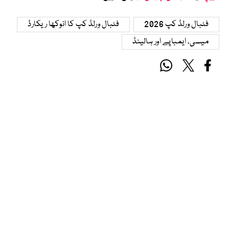
فٹبال ورلڈ کپ 2026
فٹبال ورلڈ کپ کا انوکھا ریکارڈ
میسی، ایمباپے اور ہالینڈ