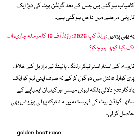
کامیاب ہو گئے ہیں جس کے بعد گولڈن بوٹ کی دوڑ ایک
تاریخی مرحلے میں داخل ہو گئی ہے۔
یہ بھی پڑھیں:
ورلڈ کپ 2026: راؤنڈ آف 16 کا مرحلہ جاری، اب
تک کیا کچھ ہو چکا؟
ناروے کے اسٹار اسٹرائیکر ارلنگ ہالینڈ نے برازیل کے خلاف
پری کوارٹر فائنل میں دو گول کر کے نہ صرف اپنی ٹیم کو ایک
یادگار فتح دلائی بلکہ لیونل میسی اور کیلیان ایمباپے کے
ساتھ گولڈن بوٹ کی فہرست میں مشترکہ پہلی پوزیشن بھی
حاصل کر لی۔
golden boot race: