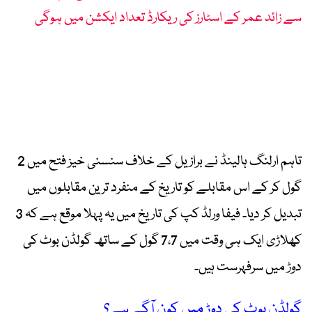
سے زائد عمر کے اسٹارز کی ریکارڈ تعداد ایکشن میں ہوگی
تاہم ارلنگ ہالینڈ نے برازیل کے خلاف سنسنی خیز فتح میں 2
گول کر کے اس مقابلے کو تاریخ کے منفرد ترین مقابلوں میں
تبدیل کر دیا۔ فیفا ورلڈ کپ کی تاریخ میں یہ پہلا موقع ہے کہ 3
کھلاڑی ایک ہی وقت میں 7،7 گول کے ساتھ گولڈن بوٹ کی
دوڑ میں سرفہرست ہیں۔
گولڈن بوٹ کی دوڑ میں کون آگے ہے؟