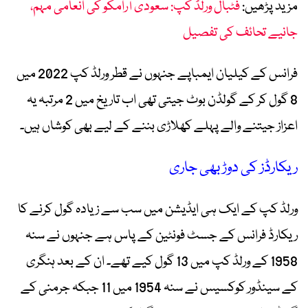
مزید پڑھیں:
فٹبال ورلڈ کپ: سعودی آرامکو کی انعامی مہم،
جانیے تحائف کی تفصیل
فرانس کے کیلیان ایمباپے جنہوں نے قطر ورلڈ کپ 2022 میں
8 گول کر کے گولڈن بوٹ جیتی تھی اب تاریخ میں 2 مرتبہ یہ
اعزاز جیتنے والے پہلے کھلاڑی بننے کے لیے بھی کوشاں ہیں۔
ریکارڈز کی دوڑ بھی جاری
ورلڈ کپ کے ایک ہی ایڈیشن میں سب سے زیادہ گول کرنے کا
ریکارڈ فرانس کے جسٹ فونٹین کے پاس ہے جنہوں نے سنہ
1958 کے ورلڈ کپ میں 13 گول کیے تھے۔ ان کے بعد ہنگری
کے سینڈور کوکسیس نے سنہ 1954 میں 11 جبکہ جرمنی کے