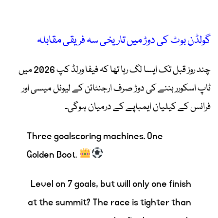
گولڈن بوٹ کی دوڑ میں تاریخی سہ فریقی مقابلہ
چند روز قبل تک ایسا لگ رہا تھا کہ فیفا ورلڈ کپ 2026 میں
ٹاپ اسکورر بننے کی دوڑ صرف ارجنٹائن کے لیونل میسی اور
فرانس کے کیلیان ایمباپے کے درمیان ہوگی۔
Three goalscoring machines. One
Golden Boot.
Level on 7 goals, but will only one finish
at the summit? The race is tighter than