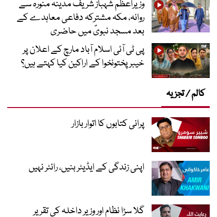
وزیراعظم شہباز شریف مدینہ منورہ سے
روانہ، مکہ مشترکہ دفاعی معاہدے کے
بعد مسجد نبویؐ میں حاضری
پی ٹی آئی اسلام آباد مارچ کے اعلان پر
خیبر پختونخوا کے اراکین کیا کہتے ہیں؟
کالم / تجزیہ
پرانی کتابوں کا اتوار بازار
اپنی زندگی کے ایڈیٹر بنیں، رائٹر نہیں
گلا سڑا نظام اور وزیر داخلہ کی تقریر