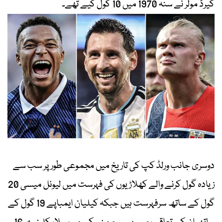
گیرڈ مولر نے سنہ 1970 میں 10 گول کیے تھے۔
دوسری جانب ورلڈ کپ کی تاریخ میں مجموعی طور پر سب سے
زیادہ گول کرنے والے کھلاڑیوں کی فہرست میں لیونل میسی 20
گول کے ساتھ سرفہرست ہیں جبکہ کیلیان ایمباپے 19 گول کے