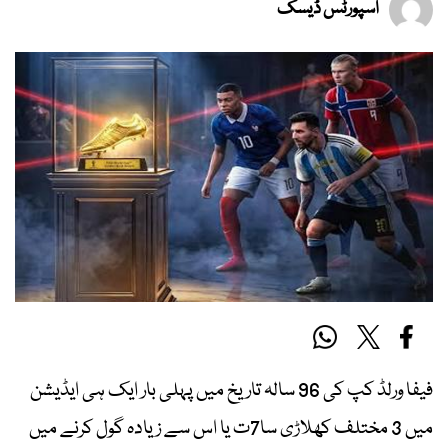
اسپورٹس ڈیسک
فیفا ورلڈ کپ کی 96 سالہ تاریخ میں پہلی بار ایک ہی ایڈیشن
میں 3 مختلف کھلاڑی سا7ت یا اس سے زیادہ گول کرنے میں