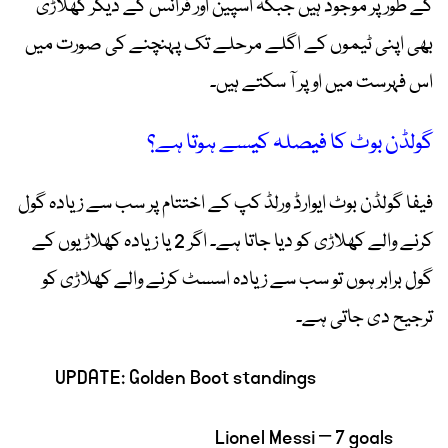
کے طور پر موجود ہیں جبکہ اسپین اور فرانس کے دیگر کھلاڑی
بھی اپنی ٹیموں کے اگلے مرحلے تک پہنچنے کی صورت میں
اس فہرست میں اوپر آ سکتے ہیں۔
گولڈن بوٹ کا فیصلہ کیسے ہوتا ہے؟
فیفا گولڈن بوٹ ایوارڈ ورلڈ کپ کے اختتام پر سب سے زیادہ گول
کرنے والے کھلاڑی کو دیا جاتا ہے۔ اگر 2 یا زیادہ کھلاڑیوں کے
گول برابر ہوں تو سب سے زیادہ اسسٹ کرنے والے کھلاڑی کو
ترجیح دی جاتی ہے۔
UPDATE: Golden Boot standings
Lionel Messi – 7 goals