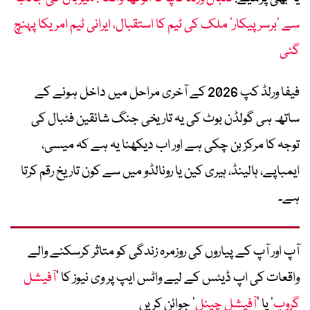
سے ’برسرپیکار‘ ملک کی ٹیم کا استقبال، ایرانی ٹیم امریکا پہنچ
گئی
فیفا ورلڈ کپ 2026 کے آخری مراحل میں داخل ہونے کے
ساتھ ہی گولڈن بوٹ کی یہ تاریخی جنگ شائقین فٹبال کی
توجہ کا مرکز بن چکی ہے اور اب دیکھنا یہ ہے کہ میسی،
ایمباپے، ہالینڈ، ہیری کین یا رونالڈو میں سے کون تاریخ رقم کرتا
ہے۔
آپ اور آپ کے پیاروں کی روزمرہ زندگی کو متاثر کرسکنے والے
واقعات کی اپ ڈیٹس کے لیے واٹس ایپ پر وی نیوز کا ’
آفیشل
گروپ
‘ یا ’
آفیشل چینل
‘ جوائن کریں