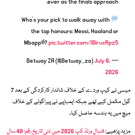
ever as the finals approach.
Who’s your pick to walk away with
the top honours: Messi, Haaland or
Mbappé?
pic.twitter.com/IBlrvcRpz5
July 6,
— Betway ZA (@Betway_za)
2026
میسی نے کیپ وردے کے خلاف شاندار کارکردگی کے بعد 7
گول مکمل کیے تھے جبکہ ایمباپے نے پیراگوئے کے خلاف
میچ میں یہ ہندسہ حاصل کیا۔
مزید پڑھیے:
فٹبال ورلڈ کپ 2026 میں نئی تاریخ رقم: 40 سال