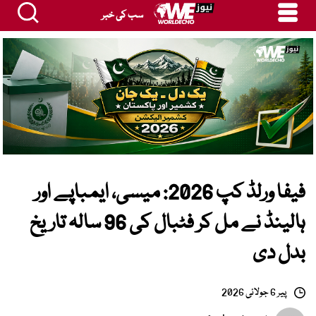
سب کی خبر
فیفا ورلڈ کپ 2026: میسی، ایمباپے اور
ہالینڈ نے مل کر فٹبال کی 96 سالہ تاریخ
بدل دی
پیر 6 جولائی 2026