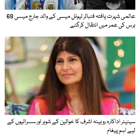
عالمی شہرت یافتہ فٹبالر لیونل میسی کے والد جارج میسی 68
برس کی عمر میں انتقال کرگئے
سینیئر اداکارہ روبینہ اشرف کا خواتین کے شوہر اور سسرالیوں کے
لیے اہم پیغام