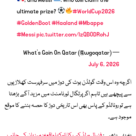
, and Messi
. Who will claim the
ultimate prize?
#WorldCup2026
#GoldenBoot
#Haaland
#Mbappe
#Messi
pic.twitter.com/lzQBODRohJ
— What's Goin On Qatar (@wgoqatar)
July 6, 2026
اگرچہ وہ اس وقت گولڈن بوٹ کی دوڑ میں سرفہرست کھلاڑیوں
سے پیچھے ہیں تاہم اگر پرتگال ٹورنامنٹ میں مزید آگے بڑھتا
ہے تو رونالڈو کے پاس بھی اس تاریخی دوڑ کا حصہ بننے کا موقع
موجود ہے۔
یہ بھی پڑھیے:
فٹبال ورلڈ کپ کا انوکھا واقعہ: میزبان کی جانب