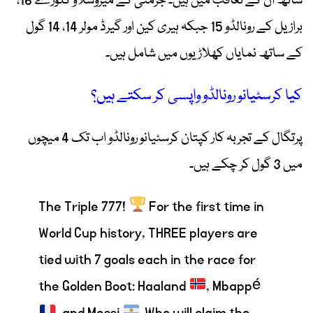
ساتھ ان کے تعاقب میں ہیں۔ جرمنی کے میروسلاو کلوزے 16،
برازیل کے رونالڈو 15 جبکہ ہیری کین اور گیرڈ مولر 14، 14 گول
کے ساتھ نمایاں کھلاڑیوں میں شامل ہیں۔
کیا کرسٹیانو رونالڈو واپسی کر سکتے ہیں؟
پرتگال کے تجربہ کار کپتان کرسٹیانو رونالڈو اب تک 4 میچوں
میں 3 گول کر چکے ہیں۔
The Triple 777!
For the first time in
World Cup history, THREE players are
tied with 7 goals each in the race for
the Golden Boot: Haaland
, Mbappé