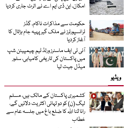
امکان، این ڈی ایم اے نے الرٹ جاری کردیا
حکومت سے مذاکرات ناکام، گڈز
ٹرانسپورٹرز نے ملک گیر پہیہ جام ہڑتال کا
آغاز کردیا
آئی ٹی ایف ماسٹرز ورلڈ ٹیم چیمپیئن شپ
میں پاکستان کی تاریخی کامیابی، سلور
میڈل جیت لیا
ویڈیو
کشمیری پاکستان کے مالک ہیں، مسلم
لیگ (ن) کو دو تہائی اکثریت دلائیں گے،
رانا ثنا اللہ کا ضلع باغ میں جلسہ عام سے
خطاب