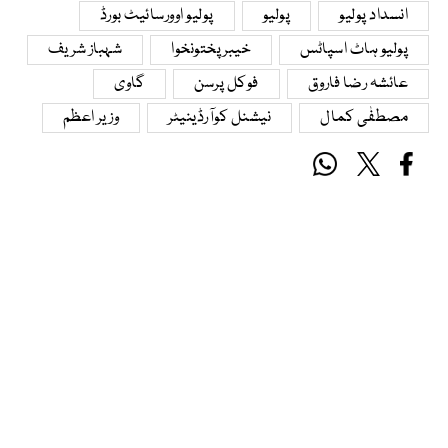
انسداد پولیو
پولیو
پولیو اوورسائیٹ بورڈ
پولیو ہاٹ اسپاٹس
خیبرپختونخوا
شہباز شریف
عائشہ رضا فاروق
فوکل پرسن
گاوی
مصطفٰی کمال
نیشنل کوآرڈینیٹر
وزیر اعظم