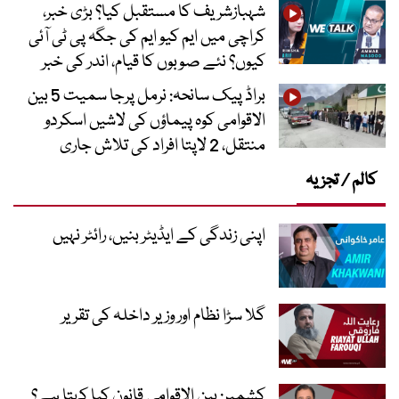
شہبازشریف کا مستقبل کیا؟ بڑی خبر،
کراچی میں ایم کیو ایم کی جگہ پی ٹی آئی
کیوں؟ نئے صوبوں کا قیام، اندر کی خبر
براڈ پیک سانحہ: نرمل پرجا سمیت 5 بین
الاقوامی کوہ پیماؤں کی لاشیں اسکردو
منتقل، 2 لاپتا افراد کی تلاش جاری
کالم / تجزیہ
اپنی زندگی کے ایڈیٹر بنیں، رائٹر نہیں
گلا سڑا نظام اور وزیر داخلہ کی تقریر
کشمیر: بین الاقوامی قانون کیا کہتا ہے؟