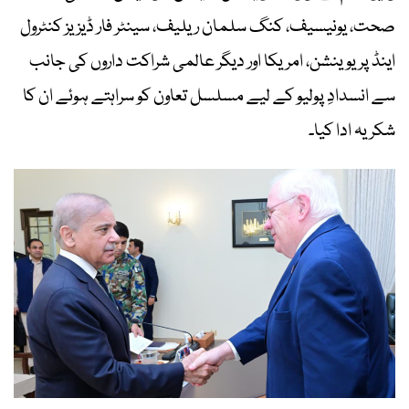
صحت، یونیسیف، کنگ سلمان ریلیف، سینٹر فار ڈیزیز کنٹرول
اینڈ پریوینشن، امریکا اور دیگر عالمی شراکت داروں کی جانب
سے انسدادِ پولیو کے لیے مسلسل تعاون کو سراہتے ہوئے ان کا
شکریہ ادا کیا۔