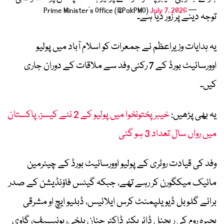
July 7, 2026
— Prime Minister's Office (@PakPMO)
توجہ دینے پر زور دیا ہے۔
یہ ہدایات وزیراعظم نے جمعرات کو اسلام آباد میں پولیو
اوورسائیٹ بورڈ کے 7 رکنی وفد سے ملاقات کے دوران جاری
کیں۔
یہ بھی پڑھیں:
خیبر پختونخوا میں پولیو کے 2 نئے کیسز، پاکستان
میں رواں سال تعداد 3 ہو گئی
وفد کی قیادت روٹری کے پولیو اوورسائیٹ بورڈ کے چیئرمین
مائیک میکگورن کر رہے تھے، جبکہ گیٹس فاؤنڈیشن کے صدر
برائے گلوبل ڈیویلپمنٹ کرس ایلائیس، ڈبلیو ایچ او مشرقی
بحیرہ روم کی ریجنل ڈائریکٹر ڈاکٹر حنان بلخی، یونیسیف، گاوی