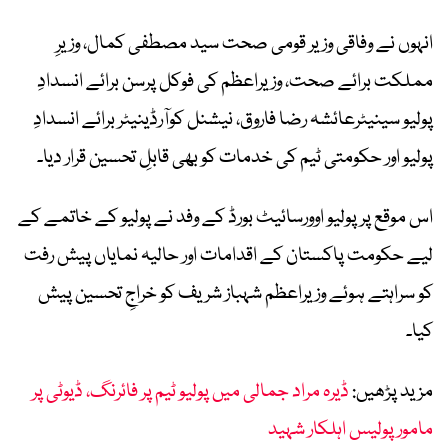
انہوں نے وفاقی وزیر قومی صحت سید مصطفی کمال، وزیرِ
مملکت برائے صحت، وزیراعظم کی فوکل پرسن برائے انسدادِ
پولیو سینیٹرعائشہ رضا فاروق، نیشنل کوآرڈینیٹر برائے انسدادِ
پولیو اور حکومتی ٹیم کی خدمات کو بھی قابلِ تحسین قرار دیا۔
اس موقع پر پولیو اوورسائیٹ بورڈ کے وفد نے پولیو کے خاتمے کے
لیے حکومت پاکستان کے اقدامات اور حالیہ نمایاں پیش رفت
کو سراہتے ہوئے وزیراعظم شہباز شریف کو خراجِ تحسین پیش
کیا۔
مزید پڑھیں:
ڈیرہ مراد جمالی میں پولیو ٹیم پر فائرنگ، ڈیوٹی پر
مامور پولیس اہلکار شہید