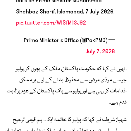
calls on Prime Minister Muhammad
Shehbaz Sharif. Islamabad, 7 July 2026.
pic.twitter.com/WISfM13J92
— Prime Minister's Office (@PakPMO)
July 7, 2026
انہوں نے کہا کہ حکومت پاکستان ملک کے بچوں کو پولیو
جیسے موذی مرض سے محفوظ بنانے کے لیے ہر ممکن
اقدامات کر رہی ہے اور پولیو سے پاک پاکستان کے عزم پر ثابت
قدم ہے۔
شہباز شریف نے کہا کہ پولیو کا خاتمہ ایک اہم قومی ترجیح
ہے، اس لیے تمام متعلقہ ادارے اور شراکت دار باہمی تعاون اور