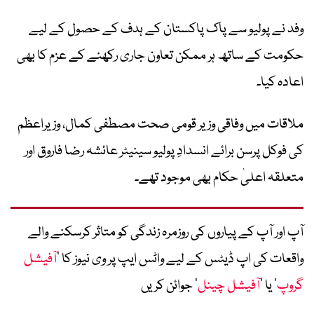
وفد نے پولیو سے پاک پاکستان کے ہدف کے حصول کے لیے
حکومت کے ساتھ ہر ممکن تعاون جاری رکھنے کے عزم کا بھی
اعادہ کیا۔
ملاقات میں وفاقی وزیر قومی صحت مصطفی کمال، وزیراعظم
کی فوکل پرسن برائے انسدادِ پولیو سینیٹر عائشہ رضا فاروق اور
متعلقہ اعلیٰ حکام بھی موجود تھے۔
آپ اور آپ کے پیاروں کی روزمرہ زندگی کو متاثر کرسکنے والے
واقعات کی اپ ڈیٹس کے لیے واٹس ایپ پر وی نیوز کا ’
آفیشل
گروپ
‘ یا ’
آفیشل چینل
‘ جوائن کریں