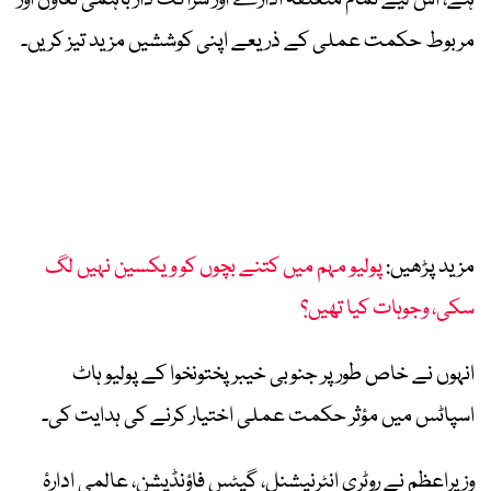
مربوط حکمت عملی کے ذریعے اپنی کوششیں مزید تیز کریں۔
مزید پڑھیں:
پولیو مہم میں کتنے بچوں کو ویکسین نہیں لگ
سکی، وجوہات کیا تھیں؟
انہوں نے خاص طور پر جنوبی خیبرپختونخوا کے پولیو ہاٹ
اسپاٹس میں مؤثر حکمت عملی اختیار کرنے کی ہدایت کی۔
وزیراعظم نے روٹری انٹرنیشنل، گیٹس فاؤنڈیشن، عالمی ادارۂ