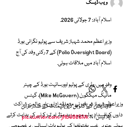
ویب ڈیسک
اسلام آباد: 7 جولائی 2026.
وزیرِ اعظم محمد شہباز شریف سے پولیو نگرانی بورڈ
(Polio Oversight Board) کے 7 رکنی وفد کی آج
اسلام آباد میں ملاقات ہوئی.
وفد میں روٹری کے پولیو اوورسائیٹ بورڈ کے چیئر
مائیک میکگورن (Mike McGovern)، گیٹس
وزیراعظم شہباز شریف نے متعلقہ اداروں اور عالمی شراکت
فاؤنڈیشن کے گلوبل ڈیویلپمنٹ کے صدر کرس
داروں کو انسدادِ پولیو مہم مزید مؤثر اور تیز کرنے کی ہدایت کرتے
ایلائیس…
pic.twitter.com/jHb686SlVk
ہوئے جنوبی خیبرپختونخوا کے پولیو ہاٹ اسپاٹس پر خصوصی