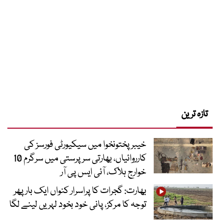
تازہ ترین
خیبرپختونخوا میں سیکیورٹی فورسز کی
کارروائیاں، بھارتی سرپرستی میں سرگرم 10
خوارج ہلاک، آئی ایس پی آر
بھارت: گجرات کا پراسرار کنواں ایک بار پھر
توجہ کا مرکز، پانی خود بخود لہریں لینے لگا