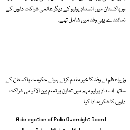
اور پاکستان میں انسدادِ پولیو کے دیگر عالمی شراکت داروں کے
نمائندے بھی وفد میں شامل تھے۔
وزیراعظم نے وفد کا خیر مقدم کرتے ہوئے حکومت پاکستان کے
ساتھ انسدادِ پولیو مہم میں تعاون پر تمام بین الاقوامی شراکت
داروں کا شکریہ ادا کیا۔
A delegation of Polio Oversight Board