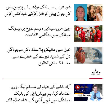
شور شرابے سے تنگ بوڑھے نے پڑوسن، اس
کی جوان بیٹی کو قتل کرکے خودکشی کرلی
چین میں سیلابی موسم عروج پر، ہیلونگ
جیانگ میں ہنگامی اقدامات
خون میں مائیکرو پلاسٹک کی موجودگی
دل کے شدید دورے کے خطرے سے
منسلک، نئی تحقیق
ویڈیو
آزاد کشیر کے عوام نے مسلم لیگ ن پر
اعتماد کیا، ہم پیپلز پارٹی کی بلیک
میلنگ میں نہیں آئیں گے، شاہ غلام قادر