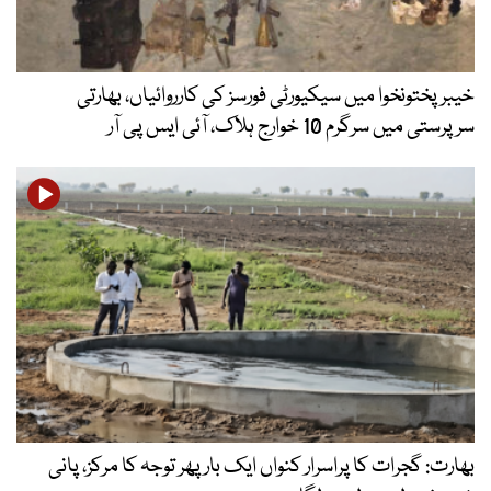
خیبرپختونخوا میں سیکیورٹی فورسز کی کارروائیاں، بھارتی
سرپرستی میں سرگرم 10 خوارج ہلاک، آئی ایس پی آر
بھارت: گجرات کا پراسرار کنواں ایک بار پھر توجہ کا مرکز، پانی