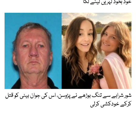
خود بخود لہریں لینے لگا
شور شرابے سے تنگ بوڑھے نے پڑوسن، اس کی جوان بیٹی کو قتل
کرکے خودکشی کرلی