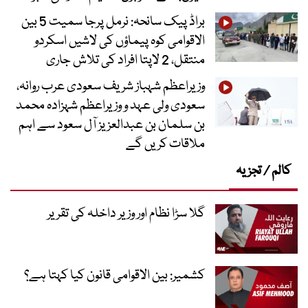
براڈ پیک سانحہ: نرمل پرجا سمیت 5 بین
الاقوامی کوہ پیماؤں کی لاشیں اسکردو
منتقل، 2 لاپتا افراد کی تلاش جاری
وزیراعظم شہباز شریف سعودی عرب روانہ،
سعودی ولی عہد و وزیراعظم شہزادہ محمد
بن سلمان بن عبدالعزیز آل سعود سے اہم
ملاقات کریں گے
کالم / تجزیہ
گلا سڑا نظام اور وزیر داخلہ کی تقریر
کشمیر: بین الاقوامی قانون کیا کہتا ہے؟