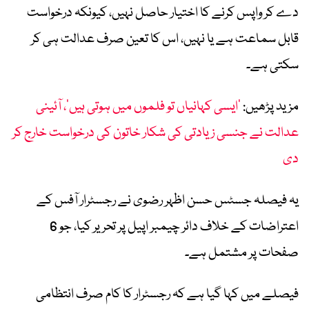
دے کر واپس کرنے کا اختیار حاصل نہیں، کیونکہ درخواست
قابل سماعت ہے یا نہیں، اس کا تعین صرف عدالت ہی کر
سکتی ہے۔
مزید پڑھیں:
’ایسی کہانیاں تو فلموں میں ہوتی ہیں‘، آئینی
عدالت نے جنسی زیادتی کی شکار خاتون کی درخواست خارج کر
دی
یہ فیصلہ جسٹس حسن اظہر رضوی نے رجسٹرار آفس کے
اعتراضات کے خلاف دائر چیمبر اپیل پر تحریر کیا، جو 6
صفحات پر مشتمل ہے۔
فیصلے میں کہا گیا ہے کہ رجسٹرار کا کام صرف انتظامی