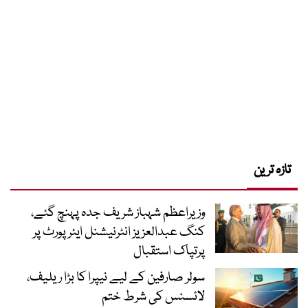
تازہ ترین
وزیراعظم شہباز شریف جدہ پہنچ گئے،
کنگ عبدالعزیز انٹرنیشنل ایئر پورٹ پر
پرتپاک استقبال
سولر صارفین کے لیے نیپرا کا بڑا ریلیف،
لائسنس کی شرط ختم