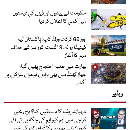
حکومت نے پیٹرول اور ڈیزل کی قیمتوں
میں کمی کا اعلان کر دیا
اوور 60 کرکٹ ورلڈ کپ: پاکستان ٹیم
کینیڈا روانہ، 9 اگست کو ویلز کے خلاف
مہم کا آغاز
بھارت میں طلبہ احتجاج پھیل گیا،
جھاڑکھنڈ میں بھی ہزاروں نوجوان سڑکوں پر
آگئے
ویڈیو
شہبازشریف کا مستقبل کیا؟ بڑی خبر،
کراچی میں ایم کیو ایم کی جگہ پی ٹی آئی
کیوں؟ نئے صوبوں کا قیام، اندر کی خبر