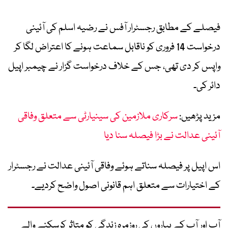
فیصلے کے مطابق رجسٹرار آفس نے رضیہ اسلم کی آئینی
درخواست 14 فروری کو ناقابل سماعت ہونے کا اعتراض لگا کر
واپس کر دی تھی، جس کے خلاف درخواست گزار نے چیمبر اپیل
دائر کی۔
مزید پڑھیں:
سرکاری ملازمین کی سینیارٹی سے متعلق وفاقی
آئینی عدالت نے بڑا فیصلہ سنا دیا
اس اپیل پر فیصلہ سناتے ہوئے وفاقی آئینی عدالت نے رجسٹرار
کے اختیارات سے متعلق اہم قانونی اصول واضح کردیے۔
آپ اور آپ کے پیاروں کی روزمرہ زندگی کو متاثر کرسکنے والے