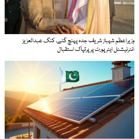
وزیراعظم شہباز شریف جدہ پہنچ گئے، کنگ عبدالعزیز
انٹرنیشنل ایئر پورٹ پر پرتپاک استقبال