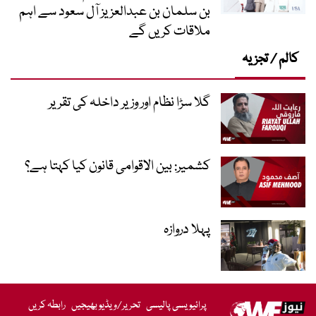
بن سلمان بن عبدالعزیز آل سعود سے اہم
ملاقات کریں گے
کالم / تجزیہ
گلا سڑا نظام اور وزیر داخلہ کی تقریر
کشمیر: بین الاقوامی قانون کیا کہتا ہے؟
پہلا دروازہ
پرائیویسی پالیسی
تحریر/ویڈیو بھیجیں
رابطہ کریں