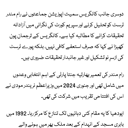
دوسری جانب کانگریس سمیت اپوزیشن جماعتوں نے رام مندر
ٹرسٹ کو تحلیل کرنے اور سپریم کورٹ کی نگرانی میں آزادانہ
تحقیقات کرانے کا مطالبہ کیا ہے۔ کانگریس کے ترجمان پون
کھیڑا نے کہا کہ صرف استعفے کافی نہیں، بلکہ پورے ٹرسٹ
کی ازسرِ نو تشکیل اور غیر جانبدار تحقیقات ضروری ہیں۔
رام مندر کی تعمیر بھارتیہ جنتا پارٹی کے اہم انتخابی وعدوں
میں شامل تھی اور جنوری 2024 میں وزیراعظم نریندر مودی نے
اس کی افتتاحی تقریب میں شرکت کی تھی۔
ایودھیا کا یہ مقام کئی دہائیوں تک تنازع کا مرکز رہا۔ 1992 میں
بابری مسجد کے انہدام کے بعد ملک بھر میں ہونے والے