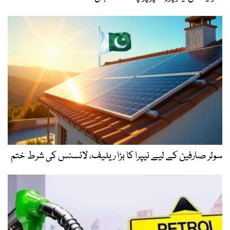
سولر صارفین کے لیے نیپرا کا بڑا ریلیف، لائسنس کی شرط ختم