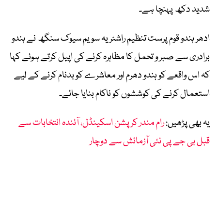
شدید دکھ پہنچا ہے۔
ادھر ہندو قوم پرست تنظیم راشٹریہ سویم سیوک سنگھ نے ہندو
برادری سے صبر و تحمل کا مظاہرہ کرنے کی اپیل کرتے ہوئے کہا
کہ اس واقعے کو ہندو دھرم اور معاشرے کو بدنام کرنے کے لیے
استعمال کرنے کی کوششوں کو ناکام بنایا جائے۔
یہ بھی پڑھیں:
رام مندر کرپشن اسکینڈل، آئندہ انتخابات سے
قبل بی جے پی نئی آزمائش سے دوچار