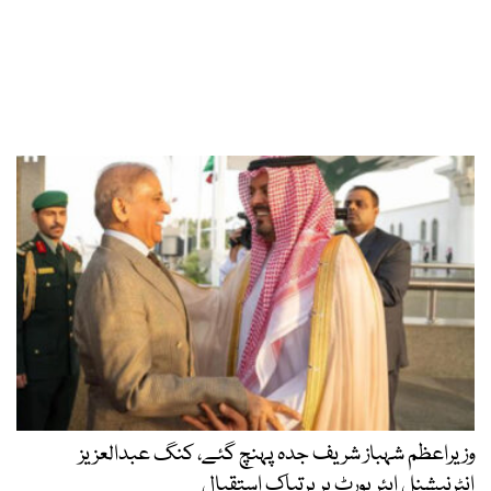
وزیراعظم شہباز شریف جدہ پہنچ گئے، کنگ عبدالعزیز
انٹرنیشنل ایئر پورٹ پر پرتپاک استقبال