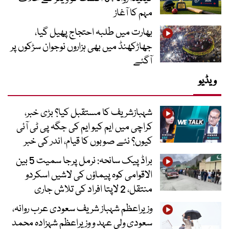
مہم کا آغاز
بھارت میں طلبہ احتجاج پھیل گیا،
جھاڑکھنڈ میں بھی ہزاروں نوجوان سڑکوں پر
آگئے
ویڈیو
شہبازشریف کا مستقبل کیا؟ بڑی خبر،
کراچی میں ایم کیو ایم کی جگہ پی ٹی آئی
کیوں؟ نئے صوبوں کا قیام، اندر کی خبر
براڈ پیک سانحہ: نرمل پرجا سمیت 5 بین
الاقوامی کوہ پیماؤں کی لاشیں اسکردو
منتقل، 2 لاپتا افراد کی تلاش جاری
وزیراعظم شہباز شریف سعودی عرب روانہ،
سعودی ولی عہد و وزیراعظم شہزادہ محمد