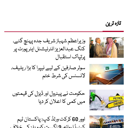
تازہ ترین
وزیراعظم شہباز شریف جدہ پہنچ گئے،
کنگ عبدالعزیز انٹرنیشنل ایئر پورٹ پر
پرتپاک استقبال
سولر صارفین کے لیے نیپرا کا بڑا ریلیف،
لائسنس کی شرط ختم
حکومت نے پیٹرول اور ڈیزل کی قیمتوں
میں کمی کا اعلان کر دیا
اوور 60 کرکٹ ورلڈ کپ: پاکستان ٹیم
کینیڈا روانہ، 9 اگست کو ویلز کے خلاف