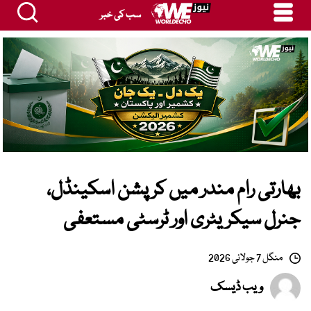
سب کی خبر
بھارتی رام مندر میں کرپشن اسکینڈل،
جنرل سیکریٹری اور ٹرسٹی مستعفی
منگل 7 جولائی 2026
ویب ڈیسک