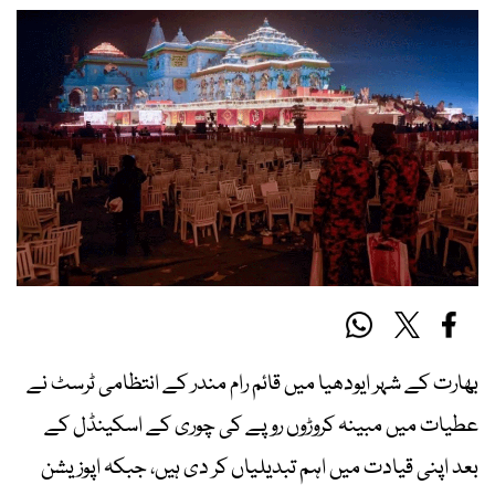
بھارت کے شہر ایودھیا میں قائم رام مندر کے انتظامی ٹرسٹ نے
عطیات میں مبینہ کروڑوں روپے کی چوری کے اسکینڈل کے
بعد اپنی قیادت میں اہم تبدیلیاں کر دی ہیں، جبکہ اپوزیشن