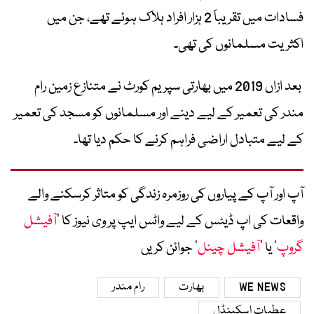
فسادات میں تقریباً 2 ہزار افراد ہلاک ہوئے تھے، جن میں
اکثریت مسلمانوں کی تھی۔
بعد ازاں 2019 میں بھارتی سپریم کورٹ نے متنازع زمین رام
مندر کی تعمیر کے لیے دینے اور مسلمانوں کو مسجد کی تعمیر
کے لیے متبادل اراضی فراہم کرنے کا حکم دیا تھا۔
آپ اور آپ کے پیاروں کی روزمرہ زندگی کو متاثر کرسکنے والے
واقعات کی اپ ڈیٹس کے لیے واٹس ایپ پر وی نیوز کا ’
آفیشل
گروپ
‘ یا ’
آفیشل چینل
‘ جوائن کریں
WE NEWS
بھارت
رام مندر
عطیات اسکینڈل