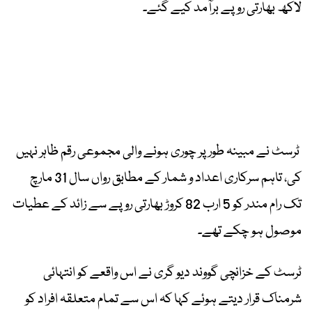
لاکھ بھارتی روپے برآمد کیے گئے۔
ٹرسٹ نے مبینہ طور پر چوری ہونے والی مجموعی رقم ظاہر نہیں
کی، تاہم سرکاری اعداد و شمار کے مطابق رواں سال 31 مارچ
تک رام مندر کو 5 ارب 82 کروڑ بھارتی روپے سے زائد کے عطیات
موصول ہو چکے تھے۔
ٹرسٹ کے خزانچی گووند دیو گری نے اس واقعے کو انتہائی
شرمناک قرار دیتے ہوئے کہا کہ اس سے تمام متعلقہ افراد کو