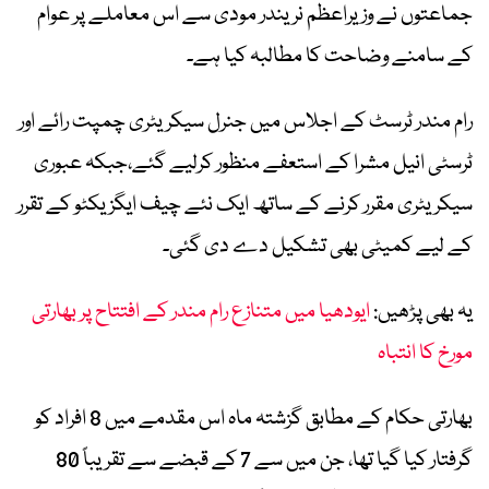
جماعتوں نے وزیراعظم نریندر مودی سے اس معاملے پر عوام
کے سامنے وضاحت کا مطالبہ کیا ہے۔
رام مندر ٹرسٹ کے اجلاس میں جنرل سیکریٹری چمپت رائے اور
ٹرسٹی انیل مشرا کے استعفے منظور کرلیے گئے،جبکہ عبوری
سیکریٹری مقرر کرنے کے ساتھ ایک نئے چیف ایگزیکٹو کے تقرر
کے لیے کمیٹی بھی تشکیل دے دی گئی۔
یہ بھی پڑھیں:
ایودھیا میں متنازع رام مندر کے افتتاح پر بھارتی
مورخ کا انتباہ
بھارتی حکام کے مطابق گزشتہ ماہ اس مقدمے میں 8 افراد کو
گرفتار کیا گیا تھا، جن میں سے 7 کے قبضے سے تقریباً 80