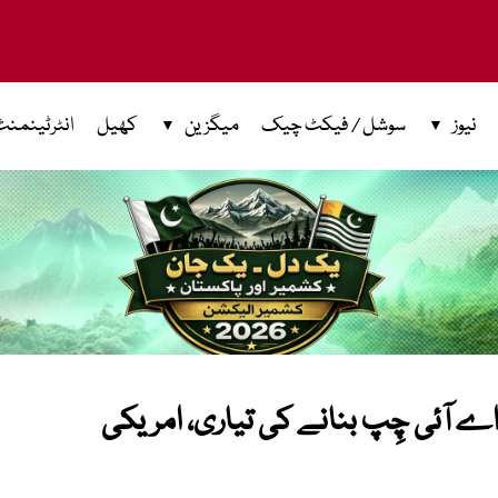
نیوز
سوشل / فیکٹ چیک
میگزین
کھیل
انٹرٹینمنٹ
 آئی چِپ بنانے کی تیاری، امریکی