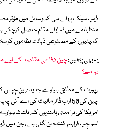
کے دوران تقریباً 2 فیصد کمی ریکارڈ کی گئی۔
ڈیپ سیک پہلے ہی کم وسائل میں مؤثر مصنو
منظرنامے میں نمایاں مقام حاصل کرچکی ہے
کمپنیوں کے مصنوعی ذہانت نظاموں کو سخت
یہ بھی پڑھیں:
چین دفاعی مقاصد کے لیے مص
رہا ہے؟
رپورٹ کے مطابق ہواوے جدید ترین چِپس کے
چین کی 50 ارب ڈالر مالیت کی اے 
امریکا کی برآمدی پابندیوں کے باعث ہواو
اہم چِپ فراہم کنندہ بن گئی ہے، جن میں