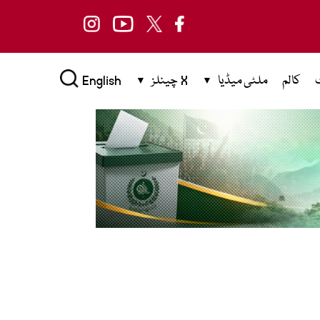
کالم
ملٹی میڈیا
X چینلز
English