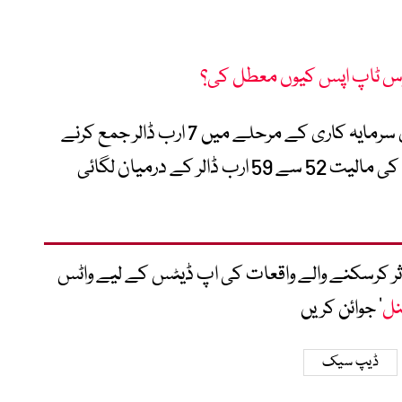
س ٹاپ اپس کیوں معطل کی؟
رپورٹس کے مطابق ڈیپ سیک اپنی پہلی بڑی سرمایہ کاری کے مرحلے میں 7 ارب ڈالر جمع کرنے
کی کوشش کر رہی ہے، جس کے بعد کمپنی کی مالیت 52 سے 59 ارب ڈالر کے درمیان لگائی
متاثر کرسکنے والے واقعات کی اپ ڈیٹس کے لیے واٹس
نل
‘ جوائن کریں
ڈیپ سیک