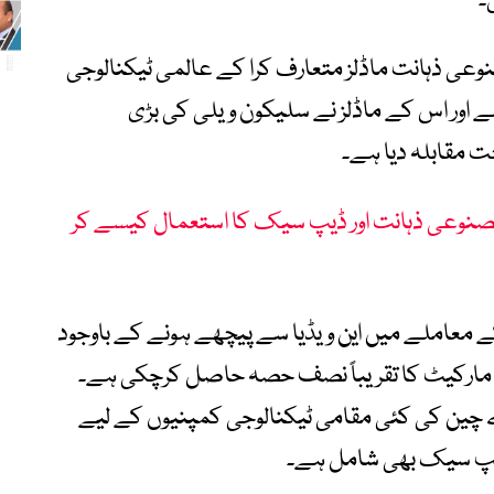
عی ذہانت ماڈلز متعارف کرا کے عالمی ٹیکنالوجی
 اور اس کے ماڈلز نے سلیکون ویلی کی بڑی
 مقابلہ دیا ہے۔
نوعی ذہانت اور ڈیپ سیک کا استعمال کیسے کر
 معاملے میں این ویڈیا سے پیچھے ہونے کے باوجود
آئی چِپ مارکیٹ کا تقریباً نصف حصہ حاصل کرچکی ہے۔
ے چین کی کئی مقامی ٹیکنالوجی کمپنیوں کے لیے
 ڈیپ سیک بھی شامل ہے۔