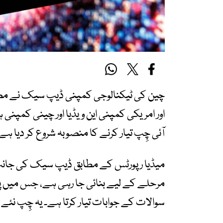
چین کی ٹیکنالوجی کمپنی ڈیپ سیک نے مص
اور امریکی کمپنی این ویڈیا اور چینی کمپنی
آئی چِپ تیار کرنے کا منصوبہ شروع کر دیا ہے
میڈیا رپورٹس کے مطابق ڈیپ سیک کی جانب 
مرحلے کے لیے بنائی جا رہی ہے، جس میں پ
سوالات کے جوابات تیار کرتا ہے۔ یہ چِپ نئے