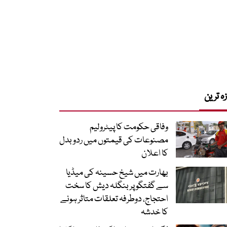
زہ ترین
وفاقی حکومت کا پیٹرولیم
مصنوعات کی قیمتوں میں ردوبدل
کا اعلان
بھارت میں شیخ حسینہ کی میڈیا
سے گفتگو پر بنگلہ دیش کا سخت
احتجاج، دوطرفہ تعلقات متاثر ہونے
کا خدشہ