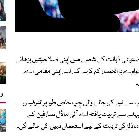
نوعی ذہانت کے شعبے میں اپنی صلاحیتیں بڑھانے
 ہواوے پر انحصار کم کرنے کے لیے اپنی مقامی اے
۔
وی
سے تیار کی جانے والی چِپ خاص طور پر انٹرفیس
ہلے سے تربیت یافتہ اے آئی ماڈل صارفین کے
 ماڈلز کی تربیت کے لیے استعمال نہیں کی جائے گی۔