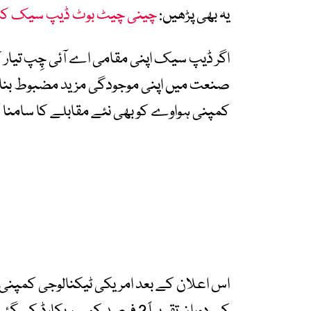
یہ بھی پڑھیں:
چینی چیٹ بوٹ ڈیپ سیک کس
اگر ڈیپ سیک اپنی مقامی اے آئی چِپ تیار 
صنعت میں اپنی موجودگی مزید مضبوط بنان
کمپنی ہواوے کو بھی نئے مقابلے کا سامنا ک
اس اعلان کے بعد امریکی ٹیکنالوجی کمپنی ا