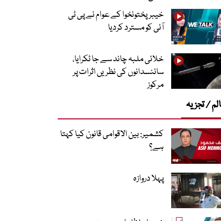
خیبرپختونخوا کے عوام نے پی ٹی
آئی کو مسترد کردیا
خلائی ملبہ چاند سے جا ٹکرایا،
سائنسدانوں کی نظریں اثرات پر
مرکوز
لم / تجزیہ
کشمیر: بین الاقوامی قانون کیا کہتا
ہے؟
پہلا دروازہ