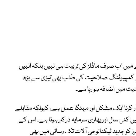
یں اب صرف ماڈلز کی تربیت ہی نہیں بلکہ انہیں
یے کمپیوٹنگ صلاحیت کی طلب بھی تیزی سے بڑھ
 میں اضافہ ہو رہا ہے۔
 کرنا ایک مشکل اور مہنگا عمل ہے، کیونکہ مقابلے
 کئی سال اور بھاری سرمایہ درکار ہوتا ہے۔ اس کے
رز کو جدید ٹیکنالوجی آلات تک رسائی میں بھی