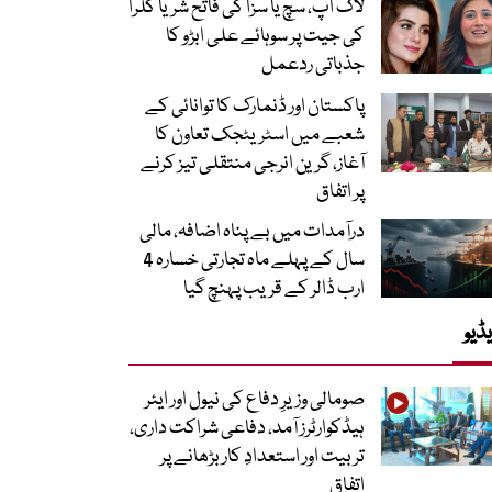
لاک اپ، سچ یا سزا کی فاتح شریا کلرا
کی جیت پر سوہائے علی ابڑو کا
جذباتی ردعمل
پاکستان اور ڈنمارک کا توانائی کے
شعبے میں اسٹریٹجک تعاون کا
آغاز، گرین انرجی منتقلی تیز کرنے
پر اتفاق
درآمدات میں بے پناہ اضافہ، مالی
سال کے پہلے ماہ تجارتی خسارہ 4
ارب ڈالر کے قریب پہنچ گیا
ڈیو
صومالی وزیرِ دفاع کی نیول اور ایئر
ہیڈکوارٹرز آمد، دفاعی شراکت داری،
تربیت اور استعدادِ کار بڑھانے پر
اتفاق