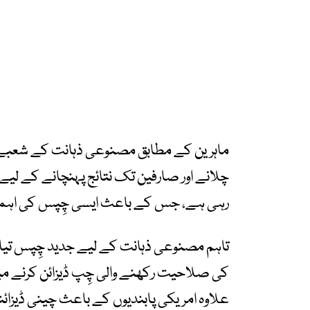
ماہرین کے مطابق مصنوعی ذہانت کے شعبے م
چلانے اور صارفین تک نتائج پہنچانے کے ل
رہی ہے، جس کے باعث ایسی چِپس کی اہمیت
تاہم مصنوعی ذہانت کے لیے جدید چِپس تیار
کی صلاحیت رکھنے والی چِپ ڈیزائن کرنے میں
علاوہ امریکی پابندیوں کے باعث چینی ڈیزائن