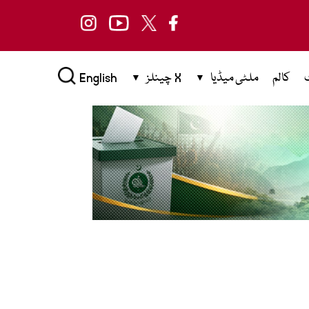
کالم
ملٹی میڈیا
X چینلز
English