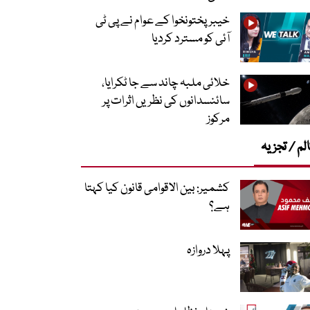
خیبرپختونخوا کے عوام نے پی ٹی
آئی کو مسترد کردیا
خلائی ملبہ چاند سے جا ٹکرایا،
سائنسدانوں کی نظریں اثرات پر
مرکوز
لم / تجزیہ
کشمیر: بین الاقوامی قانون کیا کہتا
ہے؟
پہلا دروازہ