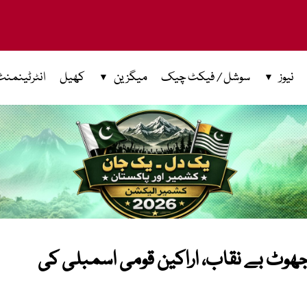
نیوز
سوشل / فیکٹ چیک
میگزین
کھیل
انٹرٹینمنٹ
 جھوٹ بے نقاب، اراکین قومی اسمبلی کی