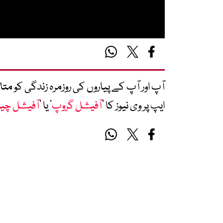
آپ اور آپ کے پیاروں کی روزمرہ زندگی کو 
ایپ پر وی نیوز کا ’
آفیشل گروپ
‘ یا ’
آفیشل چی