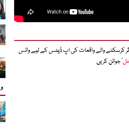
متاثر کرسکنے والے واقعات کی اپ ڈیٹس کے لیے واٹس
نل
‘ جوائن کریں
وی