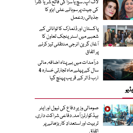
لاک اپ، سچ یا سزا کی فاتح شریا کلرا
کی جیت پر سوہائے علی ابڑو کا
جذباتی ردعمل
پاکستان اور ڈنمارک کا توانائی کے
شعبے میں اسٹریٹجک تعاون کا
آغاز، گرین انرجی منتقلی تیز کرنے
پر اتفاق
درآمدات میں بے پناہ اضافہ، مالی
سال کے پہلے ماہ تجارتی خسارہ 4
ارب ڈالر کے قریب پہنچ گیا
ڈیو
صومالی وزیرِ دفاع کی نیول اور ایئر
ہیڈکوارٹرز آمد، دفاعی شراکت داری،
تربیت اور استعدادِ کار بڑھانے پر
اتفاق