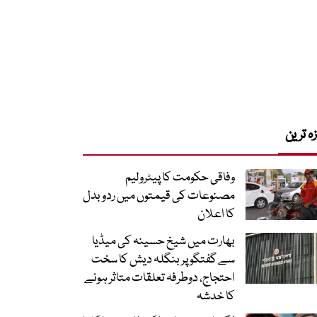
زہ ترین
وفاقی حکومت کا پیٹرولیم
مصنوعات کی قیمتوں میں ردوبدل
کا اعلان
بھارت میں شیخ حسینہ کی میڈیا
سے گفتگو پر بنگلہ دیش کا سخت
احتجاج، دوطرفہ تعلقات متاثر ہونے
کا خدشہ