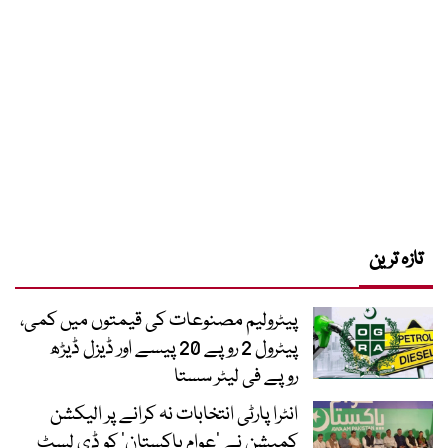
تازہ ترین
پیٹرولیم مصنوعات کی قیمتوں میں کمی،
پیٹرول 2 روپے 20 پیسے اور ڈیزل ڈیڑھ
روپے فی لیٹر سستا
انٹرا پارٹی انتخابات نہ کرانے پر الیکشن
کمیشن نے ’عوام پاکستان‘ کو ڈی لسٹ