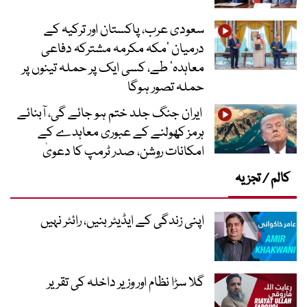
سعودی عرب، پاکستان اور ترکیہ کے
درمیان ’مکہ مکرمہ مشترکہ دفاعی
معاہدہ‘ طے، کسی ایک پر حملہ تینوں پر
حملہ تصور ہوگا
ایران جنگ جلد ختم ہو جائے گی، آبنائے
ہرمز کھولنے کے عبوری معاہدے کے
امکانات روشن، صدر ٹرمپ کا دعویٰ
کالم / تجزیہ
اپنی زندگی کے ایڈیٹر بنیں، رائٹر نہیں
گلا سڑا نظام اور وزیر داخلہ کی تقریر