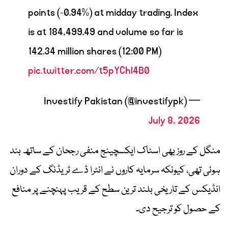
points (-0.94%) at midday trading. Index
is at 184,499.49 and volume so far is
142.34 million shares (12:00 PM)
pic.twitter.com/t5pYChl4B0
— Investify Pakistan (@investifypk)
July 8, 2026
منگل کے روز بھی اسٹاک ایکسچینج منفی رجحان کے ساتھ بند
ہوئی تھی، کیونکہ سرمایہ کاروں نے انٹرا ڈے ٹریڈنگ کے دوران
انڈیکس کے تاریخی بلند ترین سطح کے قریب پہنچنے پر منافع
کے حصول کو ترجیح دی۔