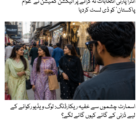
انٹرا پارٹی انتخابات نہ کرانے پر الیکشن کمیشن نے ’عوام
پاکستان‘ کو ڈی لسٹ کردیا
اسمارٹ چشموں سے خفیہ ریکارڈنگ: لوگ ویڈیو رکوانے کے
لیے ڈزنی کے گانے کیوں گانے لگے؟