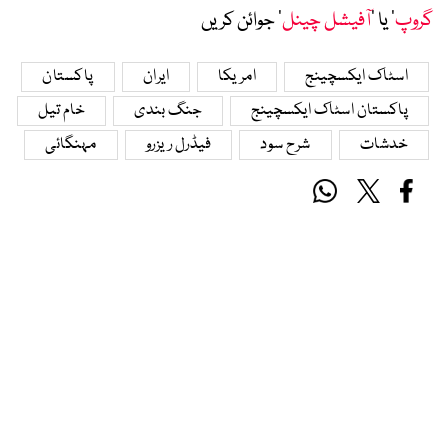
گروپ
‘ یا ’
آفیشل چینل
‘ جوائن کریں
اسٹاک ایکسچینج
امریکا
ایران
پاکستان
پاکستان اسٹاک ایکسچینج
جنگ بندی
خام تیل
خدشات
شرح سود
فیڈرل ریزرو
مہنگائی