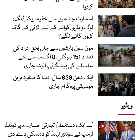
کردیا
اسمارٹ چشموں سے خفیہ ریکارڈنگ:
لوگ ویڈیو رکوانے کے لیے ڈزنی کے گانے
کیوں گانے لگے؟
مون سون بارشوں سے جاں بحق افراد کی
تعداد 151 ہوگئی، 8 اگست سے نئے
سلسلے کی پیشگوئی، الرٹ جاری
ایک دھن 639 سال، دنیا کا منفرد ترین
موسیقی پروگرام جاری
ویڈیو
’۔۔۔ ایک دستخط‘: تجارتی خسارے پر ڈونلڈ
ٹرمپ نے سوئٹزر لینڈ کو دھمکی دے دی