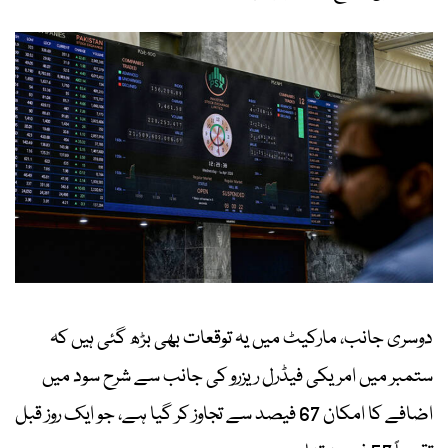
دوسری جانب، مارکیٹ میں یہ توقعات بھی بڑھ گئی ہیں کہ
ستمبر میں امریکی فیڈرل ریزرو کی جانب سے شرح سود میں
اضافے کا امکان 67 فیصد سے تجاوز کر گیا ہے، جو ایک روز قبل