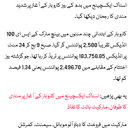
اسٹاک ایکسچینج میں بدھ کے روز کاروبار کے آغاز پر شدید
مندی کا رجحان دیکھا گیا۔
کاروبار کے ابتدائی چند منٹوں میں بینچ مارک کے ایس ای 100
انڈیکس تقریباً 2,500 پوائنٹس گر گیا، صبح 9 بج کر 34 منٹ
پر انڈیکس 183,758.85 پوائنٹس پر ٹریڈ کر رہا تھا، جو گزشتہ روز
اختتام کے مقابلے میں 2,496.70 پوائنٹس یعنی 1.34 فیصد
کم تھا۔
یہ بھی پڑھیں:
اسٹاک ایکسچینج میں کاروبار کے آغاز پر مندی
کا طوفان، مارکیٹ ہالٹ کا نفاذ
مارکیٹ میں فروخت کا دباؤ آٹو موبائل، سیمنٹ، کمرشل