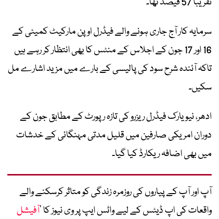
تقریباً 57 فیصد تھا۔
سرمایہ کار آج جاری ہونے والے فیڈرل اوپن مارکیٹ کمیٹی کے
16 اور 17 جون کے اجلاس کے منٹس کا بھی انتظار کر رہے ہیں
تاکہ آئندہ شرح سود کی پالیسی کے بارے میں مزید اشارے مل
سکیں۔
ادھر، نیویارک فیڈرل ریزرو کی تازہ رپورٹ کے مطابق جون کے
دوران امریکی صارفین میں قلیل مدتی مہنگائی کے خدشات
میں بھی اضافہ ریکارڈ کیا گیا۔
آپ اور آپ کے پیاروں کی روزمرہ زندگی کو متاثر کرسکنے والے
واقعات کی اپ ڈیٹس کے لیے واٹس ایپ پر وی نیوز کا ’
آفیشل