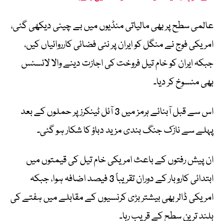
عالمی سطح پر بھی مالیاتی منڈیوں میں بے چینی دیکھی گئی،
امریکی فوج نے منگل کو ایران پر نئی فضائی کارروائیاں کیں،
جبکہ ایران کو خام تیل فروخت کی اجازت دینے والا لائسنس
بھی منسوخ کر دیا۔
اس سے قبل آبنائے ہرمز میں 3 آئل ٹینکرز پر حملوں کے بعد
پہلے سے نازک جنگ بندی مزید دباؤ کا شکار ہو گئی۔
ان پیش رفتوں کے باعث امریکی خام تیل کی قیمتوں میں
ابتدائی کاروبار کے دوران تقریباً 3 فیصد اضافہ ہوا، جبکہ
امریکی ڈالر بھی بیشتر بڑی کرنسیوں کے مقابلے میں ہفتے کی
بلند ترین سطح کے قریب رہا۔