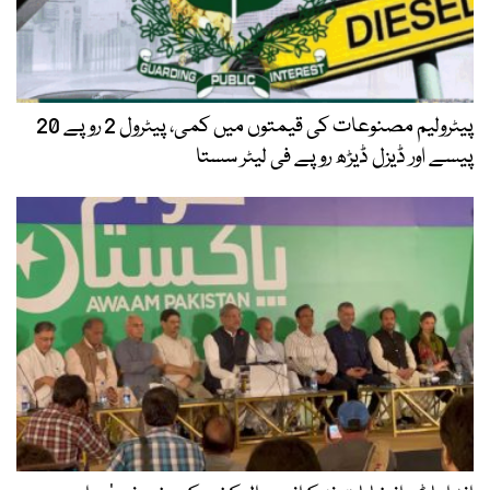
پیٹرولیم مصنوعات کی قیمتوں میں کمی، پیٹرول 2 روپے 20
پیسے اور ڈیزل ڈیڑھ روپے فی لیٹر سستا