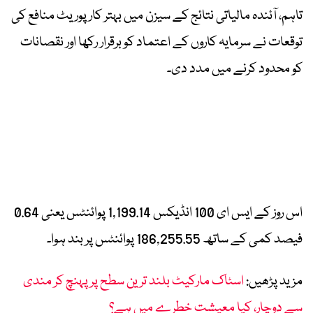
تاہم، آئندہ مالیاتی نتائج کے سیزن میں بہتر کارپوریٹ منافع کی
توقعات نے سرمایہ کاروں کے اعتماد کو برقرار رکھا اور نقصانات
کو محدود کرنے میں مدد دی۔
اس روز کے ایس ای 100 انڈیکس 1,199.14 پوائنٹس یعنی 0.64
فیصد کمی کے ساتھ 186,255.55 پوائنٹس پر بند ہوا۔
مزید پڑھیں:
اسٹاک مارکیٹ بلند ترین سطح پر پہنچ کر مندی
سے دوچار، کیا معیشت خطرے میں ہے؟