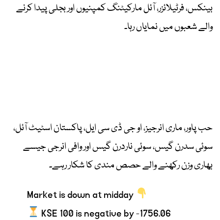
بینکس، فرٹیلائزر، آئل مارکیٹنگ کمپنیوں اور بجلی پیدا کرنے
والے شعبوں میں نمایاں رہا۔
حب پاور، ماری انرجیز، او جی ڈی سی ایل، پاکستان اسٹیٹ آئل،
سوئی سدرن گیس، سوئی ناردرن گیس اور وافی انرجی جیسے
بھاری وزن رکھنے والے حصص مندی کا شکار رہے۔
Market is down at midday
KSE 100 is negative by -1756.06