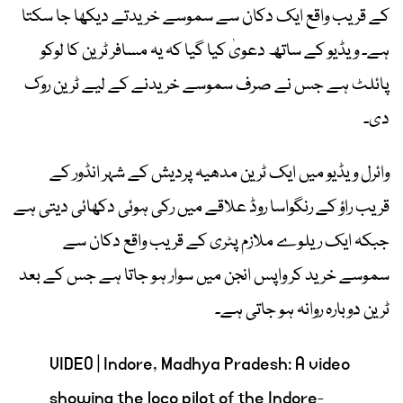
کے قریب واقع ایک دکان سے سموسے خریدتے دیکھا جا سکتا
ہے۔ ویڈیو کے ساتھ دعویٰ کیا گیا کہ یہ مسافر ٹرین کا لوکو
پائلٹ ہے جس نے صرف سموسے خریدنے کے لیے ٹرین روک
دی۔
وائرل ویڈیو میں ایک ٹرین مدھیہ پردیش کے شہر انڈور کے
قریب راؤ کے رنگواسا روڈ علاقے میں رکی ہوئی دکھائی دیتی ہے
جبکہ ایک ریلوے ملازم پٹری کے قریب واقع دکان سے
سموسے خرید کر واپس انجن میں سوار ہو جاتا ہے جس کے بعد
ٹرین دوبارہ روانہ ہو جاتی ہے۔
VIDEO | Indore, Madhya Pradesh: A video
showing the loco pilot of the Indore-