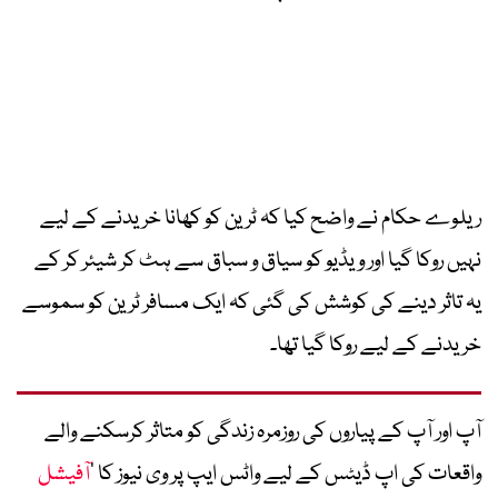
ریلوے حکام نے واضح کیا کہ ٹرین کو کھانا خریدنے کے لیے
نہیں روکا گیا اور ویڈیو کو سیاق و سباق سے ہٹ کر شیئر کر کے
یہ تاثر دینے کی کوشش کی گئی کہ ایک مسافر ٹرین کو سموسے
خریدنے کے لیے روکا گیا تھا۔
آپ اور آپ کے پیاروں کی روزمرہ زندگی کو متاثر کرسکنے والے
واقعات کی اپ ڈیٹس کے لیے واٹس ایپ پر وی نیوز کا ’
آفیشل