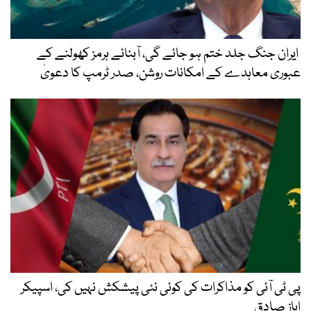
ایران جنگ جلد ختم ہو جائے گی، آبنائے ہرمز کھولنے کے
عبوری معاہدے کے امکانات روشن، صدر ٹرمپ کا دعویٰ
پی ٹی آئی کو مذاکرات کی کوئی نئی پیشکش نہیں کی، اسپیکر
ایاز صادق