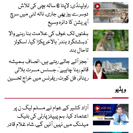
راولپنڈی: لاپتا 6 سالہ بچی کی تلاش
دوسرے روز بھی جاری، نالہ لئی میں سرچ
آپریشن کا دائرہ وسیع
ہفتوں تک خوف کی علامت بنا رہنے والا
‘دہشتگرد بندر’ بالآخر پکڑا گیا، اسکولز
تاحال بند
’ججز آتے جاتے رہتے ہیں، انصاف ہمیشہ
قائم رہنا چاہیے‘، جسٹس مسرت ہلالی
ریٹائر، فل کورٹ ریفرنس میں خراجِ تحسین
ویڈیو
آزاد کشیر کے عوام نے مسلم لیگ ن پر
اعتماد کیا، ہم پیپلز پارٹی کی بلیک
میلنگ میں نہیں آئیں گے، شاہ غلام قادر