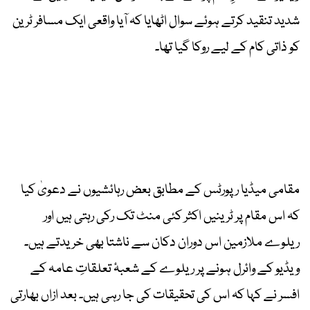
شدید تنقید کرتے ہوئے سوال اٹھایا کہ آیا واقعی ایک مسافر ٹرین
کو ذاتی کام کے لیے روکا گیا تھا۔
مقامی میڈیا رپورٹس کے مطابق بعض رہائشیوں نے دعویٰ کیا
کہ اس مقام پر ٹرینیں اکثر کئی منٹ تک رکی رہتی ہیں اور
ریلوے ملازمین اس دوران دکان سے ناشتا بھی خریدتے ہیں۔
ویڈیو کے وائرل ہونے پر ریلوے کے شعبۂ تعلقاتِ عامہ کے
افسر نے کہا کہ اس کی تحقیقات کی جا رہی ہیں۔ بعد ازاں بھارتی