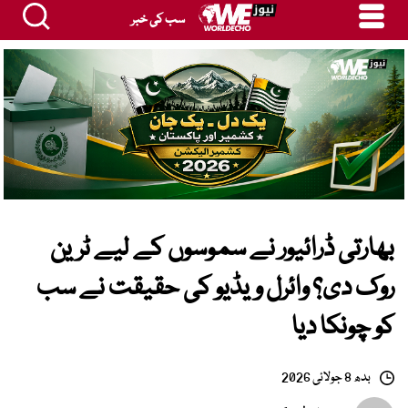
سب کی خبر
بھارتی ڈرائیور نے سموسوں کے لیے ٹرین
روک دی؟ وائرل ویڈیو کی حقیقت نے سب
کو چونکا دیا
بدھ 8 جولائی 2026