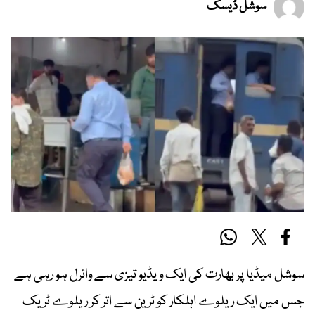
سوشل ڈیسک
سوشل میڈیا پر بھارت کی ایک ویڈیو تیزی سے وائرل ہو رہی ہے
جس میں ایک ریلوے اہلکار کو ٹرین سے اتر کر ریلوے ٹریک