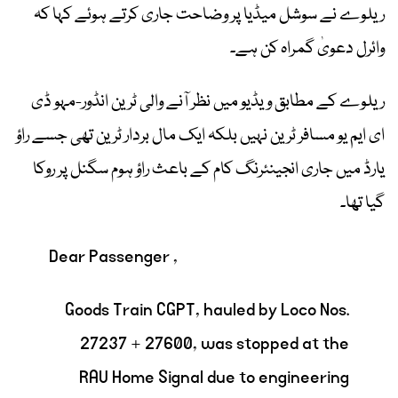
ریلوے نے سوشل میڈیا پر وضاحت جاری کرتے ہوئے کہا کہ
وائرل دعویٰ گمراہ کن ہے۔
ریلوے کے مطابق ویڈیو میں نظر آنے والی ٹرین انڈور-مہو ڈی
ای ایم یو مسافر ٹرین نہیں بلکہ ایک مال بردار ٹرین تھی جسے راؤ
یارڈ میں جاری انجینئرنگ کام کے باعث راؤ ہوم سگنل پر روکا
گیا تھا۔
Dear Passenger ,
Goods Train CGPT, hauled by Loco Nos.
27237 + 27600, was stopped at the
RAU Home Signal due to engineering