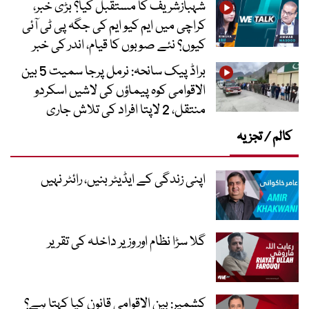
شہبازشریف کا مستقبل کیا؟ بڑی خبر،
کراچی میں ایم کیو ایم کی جگہ پی ٹی آئی
کیوں؟ نئے صوبوں کا قیام، اندر کی خبر
براڈ پیک سانحہ: نرمل پرجا سمیت 5 بین
الاقوامی کوہ پیماؤں کی لاشیں اسکردو
منتقل، 2 لاپتا افراد کی تلاش جاری
کالم / تجزیہ
اپنی زندگی کے ایڈیٹر بنیں، رائٹر نہیں
گلا سڑا نظام اور وزیر داخلہ کی تقریر
کشمیر: بین الاقوامی قانون کیا کہتا ہے؟