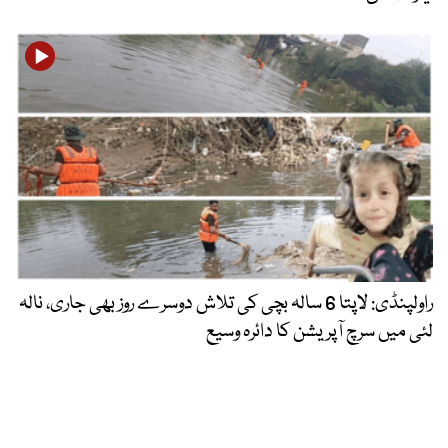
راولپنڈی: لاپتا 6 سالہ بچی کی تلاش دوسرے روز بھی جاری، نالہ
لئی میں سرچ آپریشن کا دائرہ وسیع