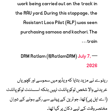
work being carried out on the track in
the RAU yard. During this stoppage, the
Assistant Loco Pilot (ALP) was seen
purchasing samosa and kachori. The
train…
July 7,
— DRM Ratlam (@RatlamDRM)
2026
ریلوے نے مزید بتایا کہ ویڈیو میں سموسے اور کچوریاں
خریدنے والا شخص لوکو پائلٹ نہیں بلکہ اسسٹنٹ لوکو پائلٹ
(اے ایل پی) تھا، جو ٹرین کے پہلے سے رکے ہونے کے دوران
مختصر وقت کے لیے دکان پر گیا تھا۔