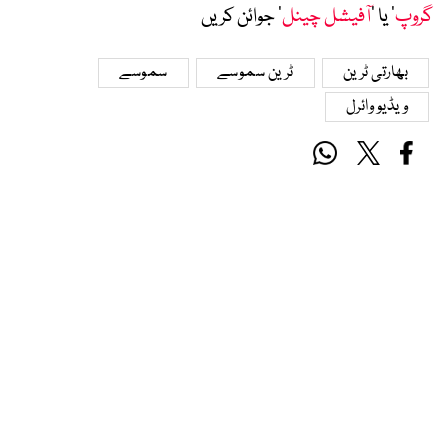
گروپ
‘ یا ’
آفیشل چینل
‘ جوائن کریں
بھارتی ٹرین
ٹرین سموسے
سموسے
ویڈیو وائرل