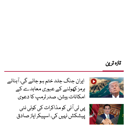
تازہ ترین
ایران جنگ جلد ختم ہو جائے گی، آبنائے
ہرمز کھولنے کے عبوری معاہدے کے
امکانات روشن، صدر ٹرمپ کا دعویٰ
پی ٹی آئی کو مذاکرات کی کوئی نئی
پیشکش نہیں کی، اسپیکر ایاز صادق