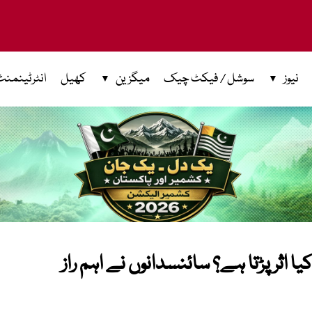
نیوز
سوشل / فیکٹ چیک
میگزین
کھیل
انٹرٹینمنٹ
 اثر پڑتا ہے؟ سائنسدانوں نے اہم راز