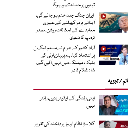
تینوں پر حملہ تصور ہوگا
ایران جنگ جلد ختم ہو جائے گی،
آبنائے ہرمز کھولنے کے عبوری
معاہدے کے امکانات روشن، صدر
ٹرمپ کا دعویٰ
آزاد کشیر کے عوام نے مسلم لیگ ن
پر اعتماد کیا، ہم پیپلز پارٹی کی
بلیک میلنگ میں نہیں آئیں گے،
شاہ غلام قادر
لم / تجزیہ
اپنی زندگی کے ایڈیٹر بنیں، رائٹر
نہیں
گلا سڑا نظام اور وزیر داخلہ کی تقریر