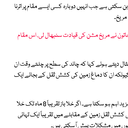
ن سکتی ہے جب انہیں دوبارہ کسی ایسے مقام پر اترنا
مریخ۔
اتون نے مریخ مشن کی قیادت سنبھال لی، اس مقام
مثال دیتے ہوئے کہا کہ چاند کی سطح پر چلتے وقت ان
کیونکہ ان کا دماغ زمین کی کشش ثقل کے بجائے ایک
مریخ کے مستقبل کے مشن میں یہ مسئلہ مزید اہم ہو سکتا ہے۔ اگر خلا باز تقریباً 8 ماہ تک خلا
ی کشش ثقل زمین کے مقابلے میں تقریباً ایک تہائی
رمیوں میں مشکلات پیش آسکتی ہیں۔