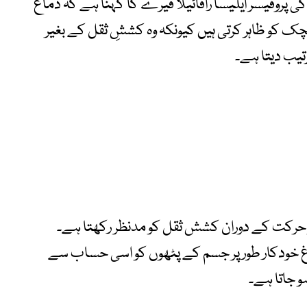
 پروفیسر ایلیسا رافائیلا فیرے کا کہنا ہے کہ دماغ
چک کو ظاہر کرتی ہیں کیونکہ وہ کششِ ثقل کے بغیر
رتیب دیتا ہے۔
ہر حرکت کے دوران کشش ثقل کو مدنظر رکھتا ہے۔
اغ خودکار طور پر جسم کے پٹھوں کو اسی حساب سے
و جاتا ہے۔