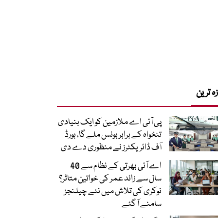
زہ ترین
پی آئی اے ملازمین کو ایک بنیادی
تنخواہ کے برابر بونس ملے گا، بورڈ
آف ڈائریکٹرز نے منظوری دے دی
اے آئی بھرتی کے نظام سے 40
سال سے زائد عمر کی خواتین متاثر؟
نوکری کی تلاش میں نئے چیلنجز
سامنے آ گئے