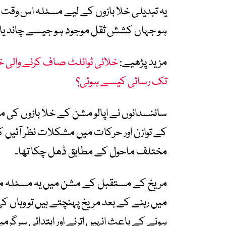
یہ تبدیلی خلا بازوں کے لیے مسئلہ اس وقت ب
ہو جہاں کشش ثقل موجود ہو جیسے چاند یا 
مزید پڑھیے:
خلائی ٹوائلٹ صاف کرنے والی خ
تک رسائی کیسے ہوئی؟
سائنسدانوں نے اپالو مشن کے خلا بازوں کی 
کے توازن اور حرکات میں مشکلات نظر آئیں 
مختلف ماحول کے مطابق ڈھل چکا تھا۔
میں رہنے کے بعد مریخ پہنچتے ہیں تو وہاں ک
ہونے کے باعث انہیں اترنے اور ابتدائی سرگ