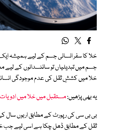
خلا کا سفر انسانی جسم کے لیے ہمیشہ ایک بڑا 
جسم میں تبدیلیاں تو سائنسدانوں کے لیے مع
خلا میں کششِ ثقل کی عدم موجودگی انسانی د
یہ بھی پڑھیں:
مستقبل میں خلا میں ادویات 
بی بی سی کی رپورٹ کے مطابق اربوں سال کے
ثقل کے مطابق ڈھل چکا ہے اسی لیے جب خلائی