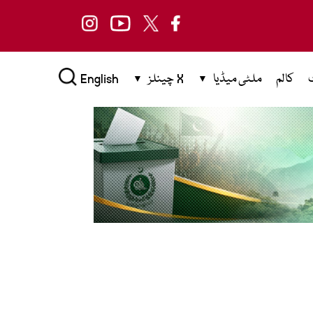
کالم
ملٹی میڈیا
X چینلز
English