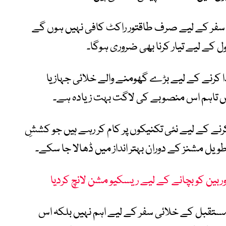
سفر کے لیے صرف طاقتور راکٹ کافی نہیں ہوں گے
ل کے لیے تیار کرنا بھی ضروری ہوگا۔
رنے کے لیے بڑے گھومنے والے خلائی جہاز یا
ہیں تاہم اس منصوبے کی لاگت بہت زیادہ ہے۔
 کے لیے نئی تکنیکوں پر کام کر رہے ہیں جو کششِ
ویل مشنز کے دوران بہتر انداز میں ڈھالا جا سکے۔
وربین کو بچانے کے لیے ریسکیو مشن لانچ کردیا
مستقبل کے خلائی سفر کے لیے اہم نہیں بلکہ اس