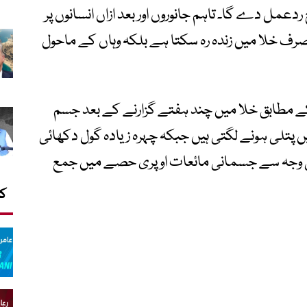
مل دے گا۔ تاہم جانوروں اور بعد ازاں انسانوں پر
صرف خلا میں زندہ رہ سکتا ہے بلکہ وہاں کے ماحول
و کے مطابق خلا میں چند ہفتے گزارنے کے بعد جسم
 پتلی ہونے لگتی ہیں جبکہ چہرہ زیادہ گول دکھائی
ی وجہ سے جسمانی مائعات اوپری حصے میں جمع
کا