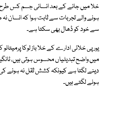
خلا میں جانے کے بعد انسانی جسم کس طرح ردع
ہونے والے تجربات سے ثابت ہوا کہ انسان نہ 
سے خود کو ڈھال بھی سکتا ہے۔
یورپی خلائی ادارے کے خلا باز لوکا پرمیتان
میں واضح تبدیلیاں محسوس ہوتی ہیں، ٹانگیں
دینے لگتا ہے کیونکہ کشش ثقل نہ ہونے ک
ہونے لگتے ہیں۔