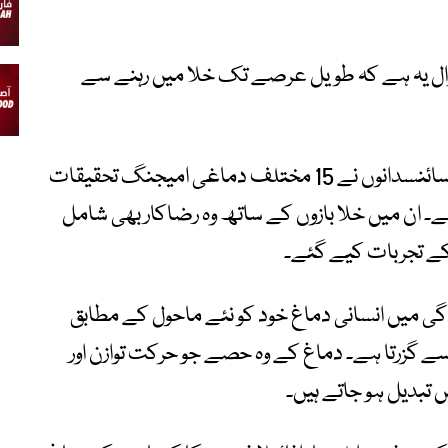
ال یہ ہے کہ طویل عرصے تک خلا میں رہنے سے
یونیورسٹی آف لندن کے بیرک بیک کالج کے سائنسدانوں نے 15 مختلف دماغی امیجنگ تحقیقات
تقریباً 377 افراد شامل تھے۔ ان میں خلا بازوں کے ساتھ وہ رضاکار بھی شامل
رکے تجربات کیے گئے۔
 میں انسانی دماغ خود کو نئے ماحول کے مطابق
سے گزرتا ہے۔ دماغ کے وہ حصے جو حرکت توازن اور
 تبدیل ہو جاتے ہیں۔