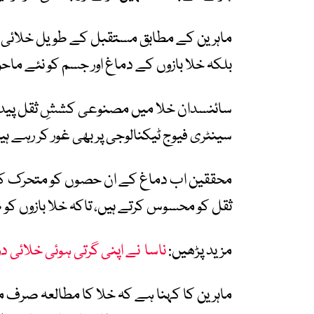
ماہرین کے مطابق مستقبل کے طویل خلائی 
بلکہ خلا بازوں کے دماغ اور جسم کو نئے ماحو
سائنسدان خلا میں مصنوعی کششِ ثقل پیدا ک
سینٹری فیوج ٹیکنالوجی پر بھی غور کر رہے 
محققین اب دماغ کے ان حصوں کو متحرک کرنے
ثقل کو محسوس کرتے ہیں، تاکہ خلا بازوں کو ط
مزید پڑھیں:
ناسا نے اپنی گرتی ہوئی خلائی د
ماہرین کا کہنا ہے کہ خلا کا مطالعہ صرف 