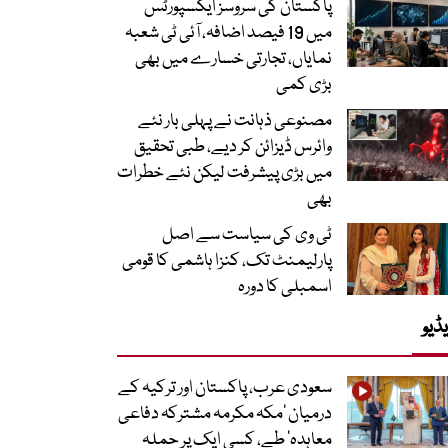
پاکستان کی سروسز ایکسپورٹس
میں 19 فیصد اضافہ، آئی ٹی شعبہ
نمایاں، تجارتی خسارے میں بھی
بڑی کمی
مصنوعی ذہانت نے پہلی بار نئے
وائرس ڈیزائن کر دیے، طبی تحقیق
میں بڑی پیشرفت لیکن نئے خطرات
بھی
ٹی وی کی سیاست سے اصل
پارلیمنٹ تک، کنزا ہاشمی کا قومی
اسمبلی کا دورہ
ڈیو
سعودی عرب، پاکستان اور ترکیہ کے
درمیان ’مکہ مکرمہ مشترکہ دفاعی
معاہدہ‘ طے، کسی ایک پر حملہ