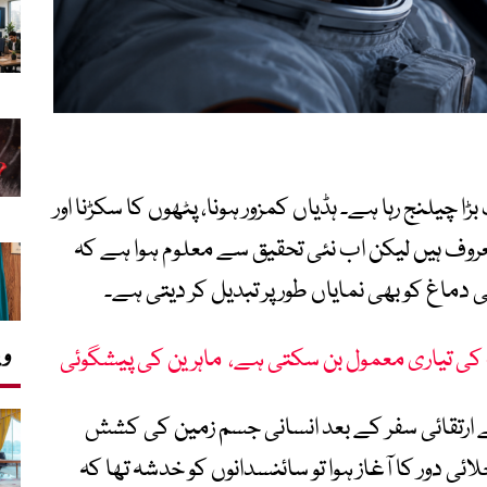
چیلنج رہا ہے۔ ہڈیاں کمزور ہونا، پٹھوں کا سکڑنا اور
روف ہیں لیکن اب نئی تحقیق سے معلوم ہوا ہے کہ
ماغ کو بھی نمایاں طور پر تبدیل کر دیتی ہے۔
وی
کی تیاری معمول بن سکتی ہے، ماہرین کی پیشگوئی
 ارتقائی سفر کے بعد انسانی جسم زمین کی کشش
 دور کا آغاز ہوا تو سائنسدانوں کو خدشہ تھا کہ