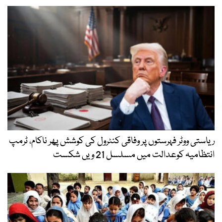
ریاستی ووٹر فہرستوں پر وفاقی کنٹرول کی کوشش پھر ناکام، ٹرمپ
انتظامیہ کوعدالت میں مسلسل 21 ویں شکست