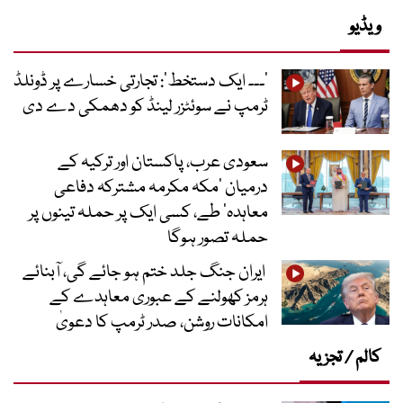
ویڈیو
’۔۔۔ ایک دستخط‘: تجارتی خسارے پر ڈونلڈ
ٹرمپ نے سوئٹزر لینڈ کو دھمکی دے دی
سعودی عرب، پاکستان اور ترکیہ کے
درمیان ’مکہ مکرمہ مشترکہ دفاعی
معاہدہ‘ طے، کسی ایک پر حملہ تینوں پر
حملہ تصور ہوگا
ایران جنگ جلد ختم ہو جائے گی، آبنائے
ہرمز کھولنے کے عبوری معاہدے کے
امکانات روشن، صدر ٹرمپ کا دعویٰ
کالم / تجزیہ