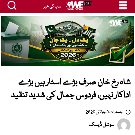
سب کی خبر
شاہ رخ خان صرف بڑے اسٹار ہیں بڑے
اداکار نہیں، فردوس جمال کی شدید تنقید
جمعرات 9 جولائی 2026
سوشل ڈیسک