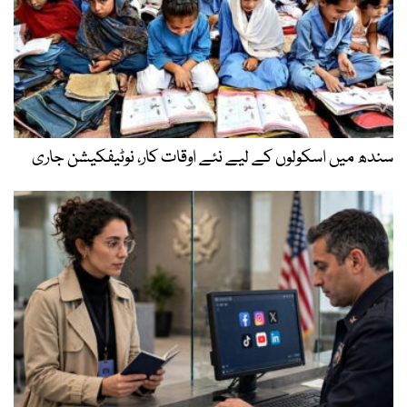
سندھ میں اسکولوں کے لیے نئے اوقات کار، نوٹیفکیشن جاری