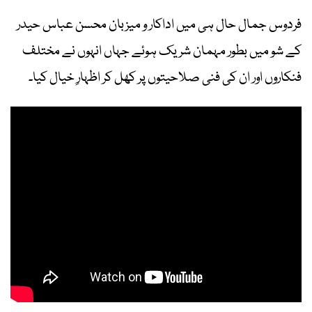
فردوس جمال حال ہی میں اداکار و میزبان محسن عباس حیدر
کے شو میں بطور مہمان شریک ہوئے جہاں انہوں نے مختلف
فنکاروں اور ان کی فنی صلاحیتوں پر کھل کر اظہارِ خیال کیا۔