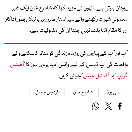
پہچان ہوتی ہے۔ انہوں نے مزید کہا کہ شاہ رخ خان ایک غیر
معمولی شہرت رکھنے والے سپر اسٹار ضرور ہیں، لیکن بطور اداکار
ان کا مقام اتنا بلند نہیں جتنا ان کی مقبولیت ہے۔
آپ اور آپ کے پیاروں کی روزمرہ زندگی کو متاثر کرسکنے والے
واقعات کی اپ ڈیٹس کے لیے واٹس ایپ پر وی نیوز کا ’
آفیشل
گروپ
‘ یا ’
آفیشل چینل
‘ جوائن کریں
بالی ووڈ
شاہ رخ خان
فردوس جمال