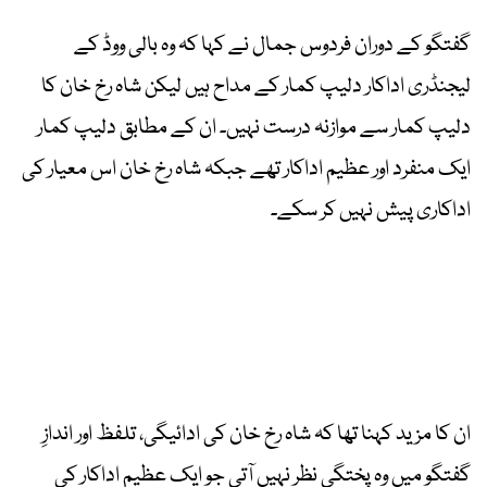
گفتگو کے دوران فردوس جمال نے کہا کہ وہ بالی ووڈ کے
لیجنڈری اداکار دلیپ کمار کے مداح ہیں لیکن شاہ رخ خان کا
دلیپ کمار سے موازنہ درست نہیں۔ ان کے مطابق دلیپ کمار
ایک منفرد اور عظیم اداکار تھے جبکہ شاہ رخ خان اس معیار کی
اداکاری پیش نہیں کر سکے۔
ان کا مزید کہنا تھا کہ شاہ رخ خان کی ادائیگی، تلفظ اور اندازِ
گفتگو میں وہ پختگی نظر نہیں آتی جو ایک عظیم اداکار کی