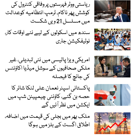
ریاستی ووٹر فہرستوں پر وفاقی کنٹرول کی
کوشش پھر ناکام، ٹرمپ انتظامیہ کوعدالت
میں مسلسل 21 ویں شکست
سندھ میں اسکولوں کے لیے نئے اوقات کار،
نوٹیفکیشن جاری
امریکی ویزا پالیسی میں نئی تبدیلی، غیر
ملکی صحافیوں کے سوشل میڈیا اکاؤنٹس
کی جانچ کا فیصلہ
پاکستانی اسپنر نعمان علی لنکا شائر کا
حصہ بن گئے، کاؤنٹی چیمپیئن شپ میں
ایکشن میں نظر آئیں گے
ملک بھر میں بجلی کی قیمت میں اضافہ،
اطلاق اگست کے بلز میں ہوگا