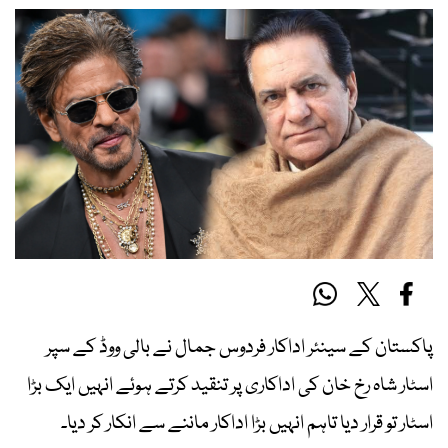
پاکستان کے سینئر اداکار فردوس جمال نے بالی ووڈ کے سپر
اسٹار شاہ رخ خان کی اداکاری پر تنقید کرتے ہوئے انہیں ایک بڑا
اسٹار تو قرار دیا تاہم انہیں بڑا اداکار ماننے سے انکار کر دیا۔