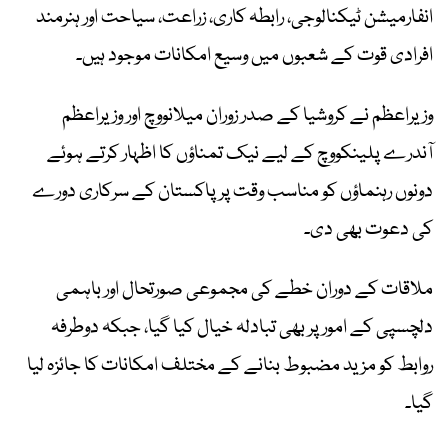
انفارمیشن ٹیکنالوجی، رابطہ کاری، زراعت، سیاحت اور ہنرمند
افرادی قوت کے شعبوں میں وسیع امکانات موجود ہیں۔
وزیراعظم نے کروشیا کے صدر زوران میلانووچ اور وزیراعظم
آندرے پلینکووچ کے لیے نیک تمناؤں کا اظہار کرتے ہوئے
دونوں رہنماؤں کو مناسب وقت پر پاکستان کے سرکاری دورے
کی دعوت بھی دی۔
ملاقات کے دوران خطے کی مجموعی صورتحال اور باہمی
دلچسپی کے امور پر بھی تبادلہ خیال کیا گیا، جبکہ دوطرفہ
روابط کو مزید مضبوط بنانے کے مختلف امکانات کا جائزہ لیا
گیا۔