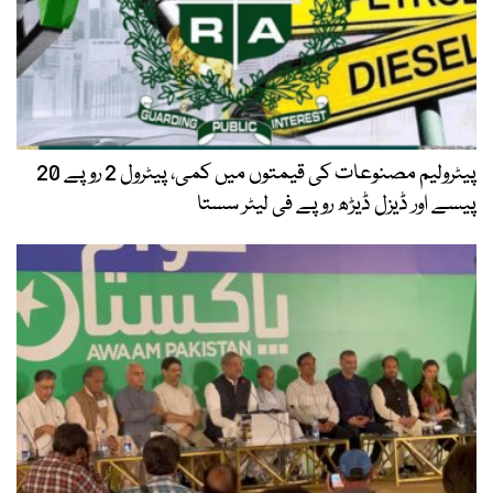
پیٹرولیم مصنوعات کی قیمتوں میں کمی، پیٹرول 2 روپے 20
پیسے اور ڈیزل ڈیڑھ روپے فی لیٹر سستا