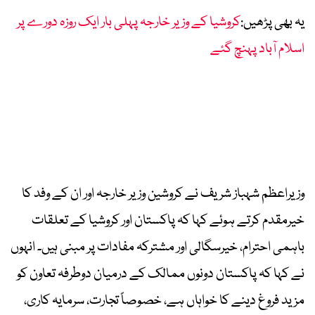
یہ بھی پڑھیں:
کروشیا کے وزیر خارجہ پہلی بار ایک روزہ دورے پر
اسلام آباد پہنچ گئے
وزیراعظم شہباز شریف نے کروشین وزیر خارجہ اور ان کے وفد کا
خیرمقدم کرتے ہوئے کہا کہ پاکستان اور کروشیا کے تعلقات
باہمی احترام، خیرسگالی اور مشترکہ مفادات پر مبنی ہیں۔ انہوں
نے کہا کہ پاکستان دونوں ممالک کے درمیان دوطرفہ تعاون کو
مزید فروغ دینے کا خواہاں ہے، خصوصاً تجارت، سرمایہ کاری،