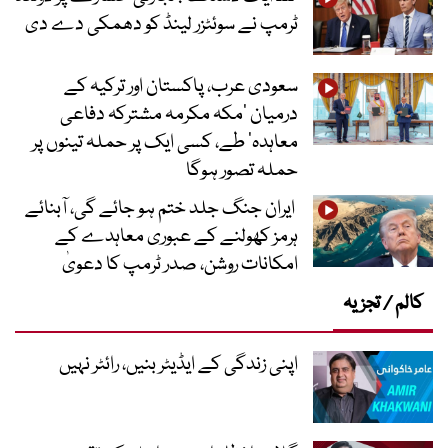
ٹرمپ نے سوئٹزر لینڈ کو دھمکی دے دی
سعودی عرب، پاکستان اور ترکیہ کے
درمیان ’مکہ مکرمہ مشترکہ دفاعی
معاہدہ‘ طے، کسی ایک پر حملہ تینوں پر
حملہ تصور ہوگا
ایران جنگ جلد ختم ہو جائے گی، آبنائے
ہرمز کھولنے کے عبوری معاہدے کے
امکانات روشن، صدر ٹرمپ کا دعویٰ
کالم / تجزیہ
اپنی زندگی کے ایڈیٹر بنیں، رائٹر نہیں