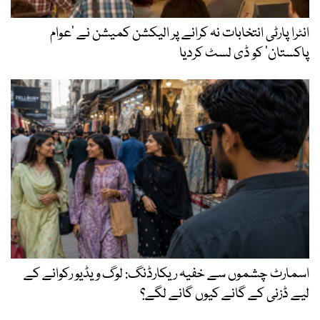
انٹرا پارٹی انتخابات نہ کرانے پر الیکشن کمیشن نے ’عوام
پاکستان‘ کو ڈی لسٹ کردیا
اسمارٹ چشموں سے خفیہ ریکارڈنگ: لوگ ویڈیو رکوانے کے
لیے ڈزنی کے گانے کیوں گانے لگے؟