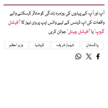
آپ اور آپ کے پیاروں کی روزمرہ زندگی کو متاثر کرسکنے والے
واقعات کی اپ ڈیٹس کے لیے واٹس ایپ پر وی نیوز کا ’
آفیشل
گروپ
‘ یا ’
آفیشل چینل
‘ جوائن کریں
پاکستان
شہباز شریف
کروشیا
وزیر اعظم