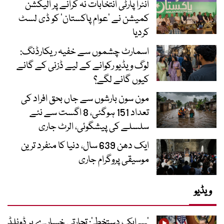
انٹرا پارٹی انتخابات نہ کرانے پر الیکشن
کمیشن نے ’عوام پاکستان‘ کو ڈی لسٹ
کردیا
اسمارٹ چشموں سے خفیہ ریکارڈنگ:
لوگ ویڈیو رکوانے کے لیے ڈزنی کے گانے
کیوں گانے لگے؟
مون سون بارشوں سے جاں بحق افراد کی
تعداد 151 ہوگئی، 8 اگست سے نئے
سلسلے کی پیشگوئی، الرٹ جاری
ایک دھن 639 سال، دنیا کا منفرد ترین
موسیقی پروگرام جاری
ویڈیو
’۔۔۔ ایک دستخط‘: تجارتی خسارے پر ڈونلڈ