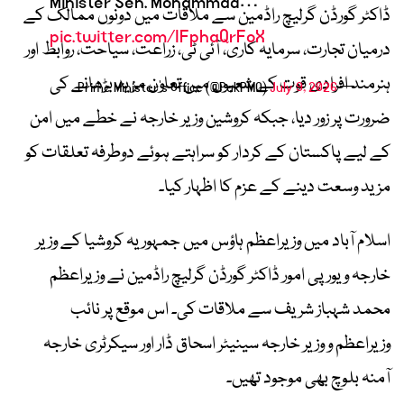
Minister Sen. Mohammad…
ڈاکٹر گورڈن گرلیچ راڈمین سے ملاقات میں دونوں ممالک کے
pic.twitter.com/IFphaQrFoX
درمیان تجارت، سرمایہ کاری، آئی ٹی، زراعت، سیاحت، روابط اور
ہنرمند افرادی قوت کے شعبوں میں تعاون مزید بڑھانے کی
July 9, 2026
— Prime Minister's Office (@PakPMO)
ضرورت پر زور دیا، جبکہ کروشین وزیر خارجہ نے خطے میں امن
کے لیے پاکستان کے کردار کو سراہتے ہوئے دوطرفہ تعلقات کو
مزید وسعت دینے کے عزم کا اظہار کیا۔
اسلام آباد میں وزیراعظم ہاؤس میں جمہوریہ کروشیا کے وزیر
خارجہ و یورپی امور ڈاکٹر گورڈن گرلیچ راڈمین نے وزیراعظم
محمد شہباز شریف سے ملاقات کی۔ اس موقع پر نائب
وزیراعظم و وزیر خارجہ سینیٹر اسحاق ڈار اور سیکرٹری خارجہ
آمنہ بلوچ بھی موجود تھیں۔