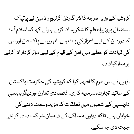
کروشیا کے وزیر خارجہ ڈاکٹر گورڈن گرلیچ راڈمین نے پرتپاک
استقبال پر وزیراعظم کا شکریہ ادا کرتے ہوئے کہا کہ اسلام آباد
کا دورہ ان کے لیے اعزاز کی بات ہے۔ انہوں نے پاکستان اور اس
کی قیادت کو خطے میں امن کے قیام کے لیے مؤثر کردار ادا کرنے
پر مبارکباد دی۔
انہوں نے اس عزم کا اظہار کیا کہ کروشیا کی حکومت پاکستان
کے ساتھ تجارت، سرمایہ کاری، اقتصادی تعاون اور دیگر باہمی
دلچسپی کے شعبوں میں تعلقات کو مزید وسعت دینے کی
خواہاں ہے، تاکہ دونوں ممالک کے درمیان شراکت داری کو نئی
جہت دی جا سکے۔