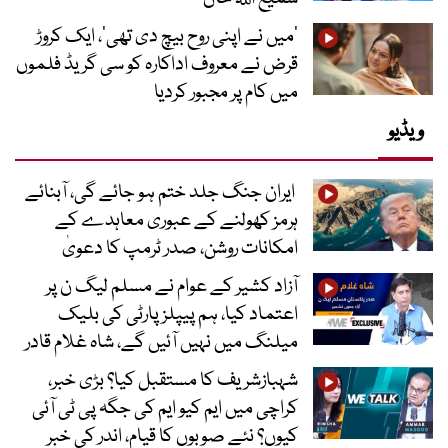
’میں نے اپنی روح بیچ دی تھی‘، ایک کروڑ
قرض نے معروف اداکارہ کو سی گریڈ فلموں
میں کام پر مجبور کردیا
ویڈیو
ایران جنگ جلد ختم ہو جائے گی، آبنائے
ہرمز کھولنے کے عبوری معاہدے کے
امکانات روشن، صدر ٹرمپ کا دعویٰ
آزاد کشیر کے عوام نے مسلم لیگ ن پر
اعتماد کیا، ہم پیپلز پارٹی کی بلیک
میلنگ میں نہیں آئیں گے، شاہ غلام قادر
شہبازشریف کا مستقبل کیا؟ بڑی خبر،
کراچی میں ایم کیو ایم کی جگہ پی ٹی آئی
کیوں؟ نئے صوبوں کا قیام، اندر کی خبر