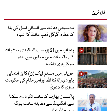
تازہ ترین
مصنوعی ذہانت سے انسانی نسل کی بقا
کو خطرہ، گوگل ڈیپ مائنڈ کا انتباہ
پنجاب میں 21 ہزار سے زائد قیدی منشیات
کے مقدمات میں جیلوں میں بند،
سیکریٹری داخلہ
حویلی میں مسلم لیگ (ن) کا بڑا انتخابی
پاور شو، رانا ثنا اللہ اور امیر مقام کی حکومت
سازی کا دعویٰ
پاکستان بھارت کو سخت ٹکر دے سکتا
ہے، انگلینڈ سے مقابلہ سخت ہوگا:
سمیع اللہ خان