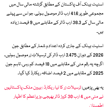
اسٹیٹ بینک آف پاکستان کے مطابق گزشتہ مالی سال میں
مجموعی طور پر 41.6 ارب ڈالر موصول ہوئے، جو اس سے پہلے
مالی سال کے 38.3 ارب ڈالر کے مقابلے میں 9 فیصد زیادہ
ہیں۔
اسٹیٹ بینک کے جاری کردہ اعداد و شمار کے مطابق جون
2026 کے دوران 3.475 ارب ڈالر کی ترسیلاتِ زر موصول ہوئیں۔
اگرچہ یہ رقم مئی کے مقابلے میں 18 فیصد کم رہی، تاہم جون
2025 کے مقابلے میں 2 فیصد اضافہ ریکارڈ کیا گیا۔
یہ بھی پڑھیں:
ترسیلات زر کا نیا ریکارڈ : بیرون ملک پاکستانیوں
نے مئی میں 4 ارب 30 کروڑ ڈالر بھیجے، وزیراعظم کا اظہار
اطمینان