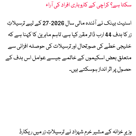
سکتا ہے؟ کراچی کے کاروباری افراد کی آراء
اسٹیٹ بینک نے آئندہ مالی سال 2026-27 کے لیے ترسیلاتِ
زر کا ہدف 44 ارب ڈالر مقرر کیا ہے، تاہم ماہرین کا کہنا ہے کہ
خلیجی خطے کی صورتحال اور ترسیلات کی حوصلہ افزائی سے
متعلق بعض اسکیموں کے خاتمے جیسے عوامل اس ہدف کے
حصول پر اثر انداز ہوسکتے ہیں۔
وزیرِ خزانہ کے مشیر خرم شہزاد نے ترسیلاتِ زر میں ریکارڈ