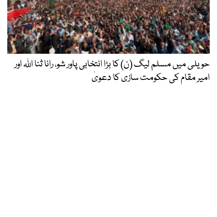
حویلی میں مسلم لیگ (ن) کا بڑا انتخابی پاور شو، رانا ثنا اللہ اور
امیر مقام کی حکومت سازی کا دعویٰ