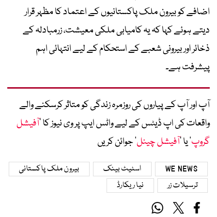
اضافے کو بیرون ملک پاکستانیوں کے اعتماد کا مظہر قرار
دیتے ہوئے کہا کہ یہ کامیابی ملکی معیشت، زرمبادلہ کے
ذخائر اور بیرونی شعبے کے استحکام کے لیے انتہائی اہم
پیشرفت ہے۔
آپ اور آپ کے پیاروں کی روزمرہ زندگی کو متاثر کرسکنے والے
واقعات کی اپ ڈیٹس کے لیے واٹس ایپ پر وی نیوز کا ’
آفیشل
گروپ
‘ یا ’
آفیشل چینل
‘ جوائن کریں
WE NEWS
اسٹیٹ بینک
بیرون ملک پاکستانی
ترسیلات زر
نیا ریکارڈ