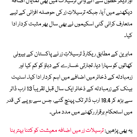
اور دیگر خطوں سے آنے والی ترسیلات میں بھی نمایاں اضافہ
دیکھنے میں آیا، جبکہ ترسیلاتِ زر کی حوصلہ افزائی کے لیے
متعارف کرائی گئی اسکیموں نے بھی سال بھر مثبت کردار ادا
کیا۔
ماہرین کے مطابق ریکارڈ ترسیلاتِ زر نے پاکستان کے بیرونی
کھاتوں کو سہارا دیا، تجارتی خسارے کے دباؤ کو کم کیا اور
زرمبادلہ کے ذخائر میں اضافے میں اہم کردار ادا کیا۔ اسٹیٹ
بینک کے زرمبادلہ کے ذخائر ایک سال قبل تقریباً 13 ارب ڈالر
سے بڑھ کر 18.4 ارب ڈالر تک پہنچ گئے، جس سے روپے کی قدر
میں استحکام برقرار رکھنے میں مدد ملی۔
یہ بھی پڑھیں:
ترسیلات زر میں اضافہ معیشت کو کتنا بہتر بنا