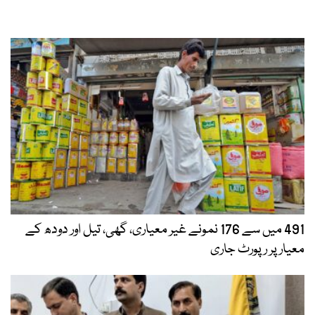
491 میں سے 176 نمونے غیر معیاری، گھی، تیل اور دودھ کے
معیار پر رپورٹ جاری