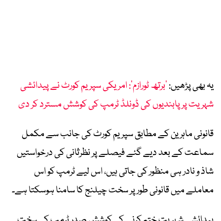
یہ بھی پڑھیں:
’برتھ ٹورازم‘: امریکی سپریم کورٹ نے پیدائشی
شہریت پر پابندیوں کی ڈونلڈ ٹرمپ کی کوشش مسترد کر دی
قانونی ماہرین کے مطابق سپریم کورٹ کی جانب سے مکمل
سماعت کے بعد دیے گئے فیصلے پر نظرثانی کی درخواستیں
شاذ و نادر ہی منظور کی جاتی ہیں، اس لیے ٹرمپ کو اس
معاملے میں قانونی طور پر سخت چیلنج کا سامنا ہوسکتا ہے۔
پیدائشی شہریت ختم کرنے کی کوشش صدر ٹرمپ کی سخت