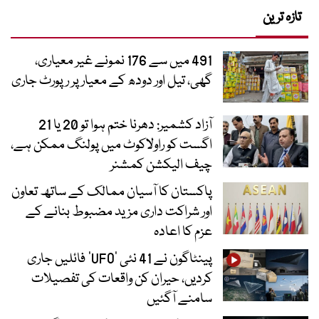
تازہ ترین
491 میں سے 176 نمونے غیر معیاری،
گھی، تیل اور دودھ کے معیار پر رپورٹ جاری
آزاد کشمیر: دھرنا ختم ہوا تو 20 یا 21
اگست کو راولاکوٹ میں پولنگ ممکن ہے،
چیف الیکشن کمشنر
پاکستان کا آسیان ممالک کے ساتھ تعاون
اور شراکت داری مزید مضبوط بنانے کے
عزم کا اعادہ
پینٹاگون نے 41 نئی ’UFO‘ فائلیں جاری
کردیں، حیران کن واقعات کی تفصیلات
سامنے آگئیں