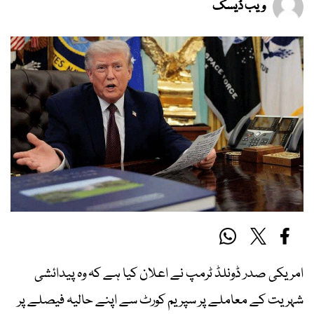
ویب ڈیسک
امریکی صدر ڈونلڈ ٹرمپ نے اعلان کیا ہے کہ وہ پیدائشی
شہریت کے معاملے پر سپریم کورٹ سے اپنے حالیہ فیصلے پر