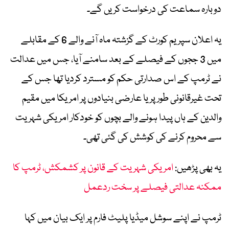
دوبارہ سماعت کی درخواست کریں گے۔
یہ اعلان سپریم کورٹ کے گزشتہ ماہ آنے والے 6 کے مقابلے
میں 3 ججوں کے فیصلے کے بعد سامنے آیا، جس میں عدالت
نے ٹرمپ کے اس صدارتی حکم کو مسترد کردیا تھا جس کے
تحت غیرقانونی طور پر یا عارضی بنیادوں پر امریکا میں مقیم
والدین کے ہاں پیدا ہونے والے بچوں کو خودکار امریکی شہریت
سے محروم کرنے کی کوشش کی گئی تھی۔
یہ بھی پڑھیں:
امریکی شہریت کے قانون پر کشمکش، ٹرمپ کا
ممکنہ عدالتی فیصلے پر سخت ردعمل
ٹرمپ نے اپنے سوشل میڈیا پلیٹ فارم پر ایک بیان میں کہا