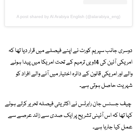
A post shared by Al Arabiya English (@alarabiya_eng)
دوسری جانب سپریم کورٹ نے اپنے فیصلے میں قرار دیا تھا کہ
امریکی آئین کی 14ویں ترمیم کے تحت امریکا میں پیدا ہونے
والے اور امریکی قانون کے دائرہ اختیار میں آنے والے افراد کو
شہریت حاصل ہوتی ہے۔
چیف جسٹس جان رابرٹس نے اکثریتی فیصلہ تحریر کرتے ہوئے
کہا تھا کہ اس آئینی تشریح پر ایک صدی سے زائد عرصے سے
عمل کیا جارہا ہے۔