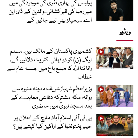
پولیس کی بھاری نفری کی موجودگی میں
میر رضا کی قبر کشائی، والدین کے ڈی این
اے سیمپلز بھی لیے جائیں گے
ویڈیو
کشمیری پاکستان کے مالک ہیں، مسلم
لیگ (ن) کو دو تہائی اکثریت دلائیں گے،
رانا ثنا اللہ کا ضلع باغ میں جلسہ عام سے
خطاب
وزیراعظم شہباز شریف مدینہ منورہ سے
روانہ، مکہ مشترکہ دفاعی معاہدے کے
بعد مسجد نبویؐ میں حاضری
پی ٹی آئی اسلام آباد مارچ کے اعلان پر
خیبر پختونخوا کے اراکین کیا کہتے ہیں؟