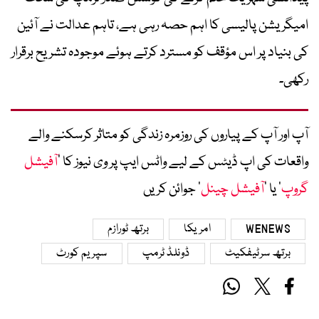
امیگریشن پالیسی کا اہم حصہ رہی ہے، تاہم عدالت نے آئین
کی بنیاد پر اس مؤقف کو مسترد کرتے ہوئے موجودہ تشریح برقرار
رکھی۔
آپ اور آپ کے پیاروں کی روزمرہ زندگی کو متاثر کرسکنے والے
واقعات کی اپ ڈیٹس کے لیے واٹس ایپ پر وی نیوز کا ’
آفیشل
گروپ
‘ یا ’
آفیشل چینل
‘ جوائن کریں
WENEWS
امریکا
برتھ ٹورازم
برتھ سرٹیفکیٹ
ڈونلڈ ٹرمپ
سپریم کورٹ