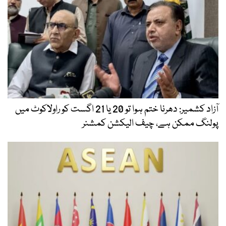
آزاد کشمیر: دھرنا ختم ہوا تو 20 یا 21 اگست کو راولاکوٹ میں
پولنگ ممکن ہے، چیف الیکشن کمشنر