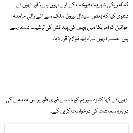
کہ’امریکی شہریت فروخت کے لیے نہیں ہے،‘ اور انہوں نے
دعویٰ کیا کہ بعض اسپتال بیرون ملک سے آنے والی حاملہ
خواتین کو امریکا میں بچوں کی پیدائش کی ترغیب دے رہے
ہیں، جسے انہوں نے’برتھ ٹورازم‘ قرار دیا۔
انہوں نے کہا کہ وہ سپریم کورٹ سے فوری طور پر اس مقدمے کی
دوبارہ سماعت کی درخواست کریں گے۔