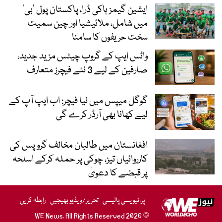
ایشین گیمز ہاکی ڈرا، پاکستان پول ’بی‘
میں شامل، ملائیشیا اور چین سمیت
سخت حریفوں کا سامنا
واٹس ایپ کے گروپ چیٹس مزید جدید،
صارفین کے لیے 3 نئے فیچرز متعارف
گوگل میپس میں نیا فیچر: اب ایپ آپ کے
لیے کھانا بھی آرڈر کرے گی
افغانستان میں طالبان مخالف گروپس کی
کارروائیاں تیز، چوکی پر حملہ کرکے اسلحہ
پر قبضے کا دعویٰ
پرائیویسی پالیسی
تحریر/ویڈیو بھیجیں
رابطہ کریں
© 2026 WE News. All Rights Reserved