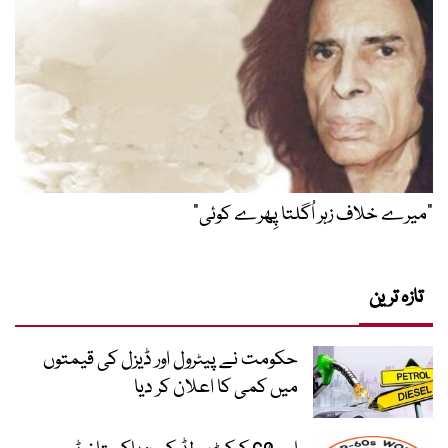
”میرے خلاف زہر اُگلتا پِھرے کوئی“
تازہ ترین
حکومت نے پیٹرول اور ڈیزل کی قیمتوں
میں کمی کا اعلان کر دیا