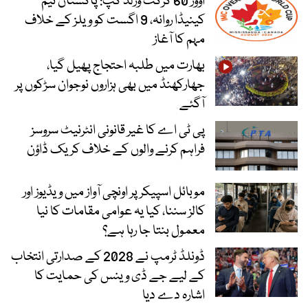
اوور 60 کرکٹ ورلڈ کپ: پاکستان ٹیم
کینیڈا روانہ، 9 اگست کو ویلز کے خلاف
مہم کا آغاز
بھارت میں طلبہ احتجاج پھیل گیا،
جھارکھنڈ میں بھی ہزاروں نوجوان سڑکوں پر
آگئے
پی ٹی اے کا غیر قانونی انٹرنیٹ سروسز
فراہم کرنے والوں کے خلاف کریک ڈاؤن
موبائل اسپیکر پر اونچی آواز میں ویڈیوز اور
کالز سننا، کیا یہ عوامی مقامات کا نیا
معمول بنتا جا رہا ہے؟
ڈونلڈ ٹرمپ نے 2028 کے صدارتی انتخاب
کے لیے جے ڈی وینس کی حمایت کا
اشارہ دے دیا