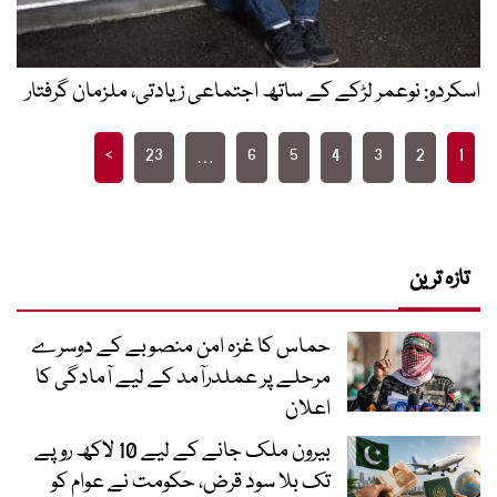
اسکردو: نوعمر لڑکے کے ساتھ اجتماعی زیادتی، ملزمان گرفتار
Posts
>
23
6
5
4
3
2
1
…
pagination
تازہ ترین
حماس کا غزہ امن منصوبے کے دوسرے
مرحلے پر عملدرآمد کے لیے آمادگی کا
اعلان
بیرون ملک جانے کے لیے 10 لاکھ روپے
تک بلا سود قرض، حکومت نے عوام کو