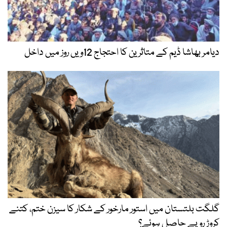
دیامر بھاشا ڈیم کے متاثرین کا احتجاج 12ویں روز میں داخل
گلگت بلتستان میں استور مارخور کے شکار کا سیزن ختم، کتنے
کروڑ روپے حاصل ہوئے؟