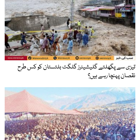
تیزی سے پگھلتے گلیشیئرز گلگت بلتستان کو کس طرح
نقصان پہنچا رہے ہیں؟