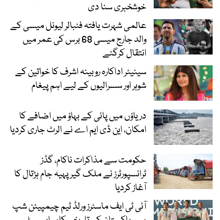
خوشخبری سنا دی
عالمی شہرت یافتہ فٹبالر لیونل میسی کے
والد جارج میسی 68 برس کی عمر میں
انتقال کرگئے
سینیئر اداکارہ روبینہ اشرف کا خواتین کے
شوہر اور سسرالیوں کے لیے اہم پیغام
دریاؤں میں پانی کے بہاؤ میں اضافے کا
امکان، این ڈی ایم اے نے الرٹ جاری کردیا
حکومت سے مذاکرات ناکام، گڈز
ٹرانسپورٹرز نے ملک گیر پہیہ جام ہڑتال کا
آغاز کردیا
آئی ٹی ایف ماسٹرز ورلڈ ٹیم چیمپیئن شپ