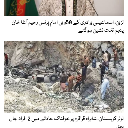
لزبن، اسماعیلی برادری کے 50ویں امام پرنس رحیم آغا خان
پنجم تخت نشین ہوگئے
لوئر کوہستان، شاہراہ قراقرم پر خوفناک حادثے میں 2 افراد جاں
بحق